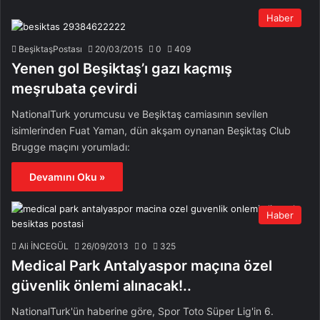
Haber
BeşiktaşPostası
20/03/2015
0
409
Yenen gol Beşiktaş’ı gazı kaçmış
meşrubata çevirdi
NationalTurk yorumcusu ve Beşiktaş camiasının sevilen
isimlerinden Fuat Yaman, dün akşam oynanan Beşiktaş Club
Brugge maçını yorumladı:
Devamını Oku »
Haber
Ali İNCEGÜL
26/09/2013
0
325
Medical Park Antalyaspor maçına özel
güvenlik önlemi alınacak!..
NationalTurk'ün haberine göre, Spor Toto Süper Lig'in 6.