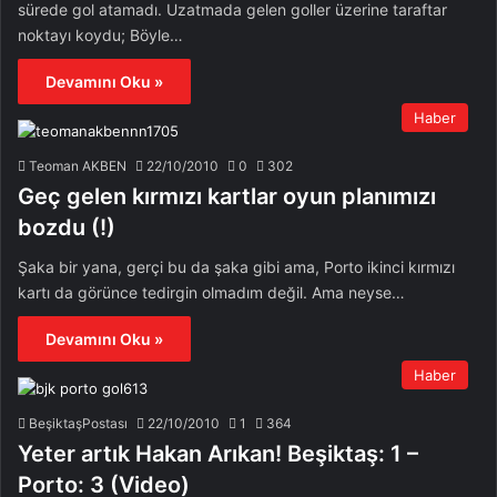
sürede gol atamadı. Uzatmada gelen goller üzerine taraftar
noktayı koydu; Böyle…
Devamını Oku »
Haber
Teoman AKBEN
22/10/2010
0
302
Geç gelen kırmızı kartlar oyun planımızı
bozdu (!)
Şaka bir yana, gerçi bu da şaka gibi ama, Porto ikinci kırmızı
kartı da görünce tedirgin olmadım değil. Ama neyse…
Devamını Oku »
Haber
BeşiktaşPostası
22/10/2010
1
364
Yeter artık Hakan Arıkan! Beşiktaş: 1 –
Porto: 3 (Video)