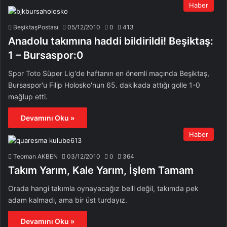
Haber
BeşiktaşPostası
05/12/2010
0
413
Anadolu takımına haddi bildirildi! Beşiktaş:
1 – Bursaspor:0
Spor Toto Süper Lig'de haftanın en önemli maçında Beşiktaş,
Bursaspor'u Filip Holosko'nun 65. dakikada attığı golle 1-0
mağlup etti.
Devamını Oku »
Haber
Teoman AKBEN
03/12/2010
0
364
Takım Yarım, Kale Yarım, İşlem Tamam
Orada hangi takımla oynayacağız belli değil, takımda pek
adam kalmadı, ama bir üst turdayız.
Devamını Oku »