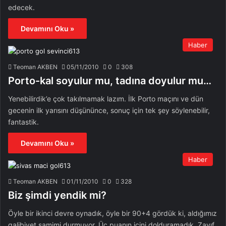
edecek.
Devamını Oku »
Haber
Teoman AKBEN
05/11/2010
0
308
Porto-kal soyulur mu, tadına doyulur mu…
Yenebilirdik’e çok takılmamak lazım. İlk Porto maçını ve dün
gecenin ilk yarısını düşününce, sonuç için tek şey söylenebilir,
fantastik.
Devamını Oku »
Haber
Teoman AKBEN
01/11/2010
0
328
Biz şimdi yendik mi?
Öyle bir ikinci devre oynadık, öyle bir 90+4 gördük ki, aldığımız
galibiyet samimi durmuyor. Üç puanın içini dolduramadık. Zayıf