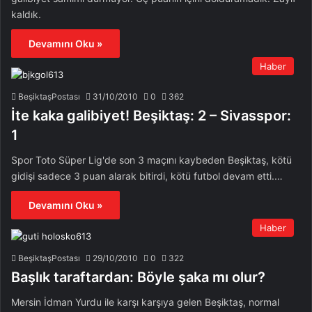
kaldık.
Devamını Oku »
Haber
BeşiktaşPostası
31/10/2010
0
362
İte kaka galibiyet! Beşiktaş: 2 – Sivasspor:
1
Spor Toto Süper Lig'de son 3 maçını kaybeden Beşiktaş, kötü
gidişi sadece 3 puan alarak bitirdi, kötü futbol devam etti.…
Devamını Oku »
Haber
BeşiktaşPostası
29/10/2010
0
322
Başlık taraftardan: Böyle şaka mı olur?
Mersin İdman Yurdu ile karşı karşıya gelen Beşiktaş, normal