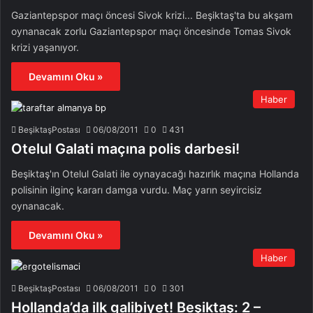
Gaziantepspor maçı öncesi Sivok krizi... Beşiktaş'ta bu akşam
oynanacak zorlu Gaziantepspor maçı öncesinde Tomas Sivok
krizi yaşanıyor.
Devamını Oku »
Haber
BeşiktaşPostası
06/08/2011
0
431
Otelul Galati maçına polis darbesi!
Beşiktaş'ın Otelul Galati ile oynayacağı hazırlık maçına Hollanda
polisinin ilginç kararı damga vurdu. Maç yarın seyircisiz
oynanacak.
Devamını Oku »
Haber
BeşiktaşPostası
06/08/2011
0
301
Hollanda’da ilk galibiyet! Beşiktaş: 2 –