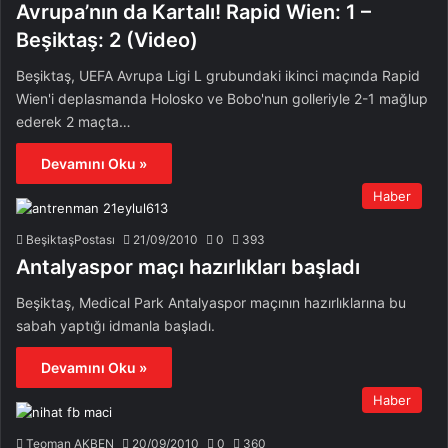
Avrupa’nın da Kartalı! Rapid Wien: 1 –
Beşiktaş: 2 (Video)
Beşiktaş, UEFA Avrupa Ligi L grubundaki ikinci maçında Rapid
Wien'i deplasmanda Holosko ve Bobo'nun golleriyle 2-1 mağlup
ederek 2 maçta…
Devamını Oku »
Haber
BeşiktaşPostası
21/09/2010
0
393
Antalyaspor maçı hazırlıkları başladı
Beşiktaş, Medical Park Antalyaspor maçının hazırlıklarına bu
sabah yaptığı idmanla başladı.
Devamını Oku »
Haber
Teoman AKBEN
20/09/2010
0
360