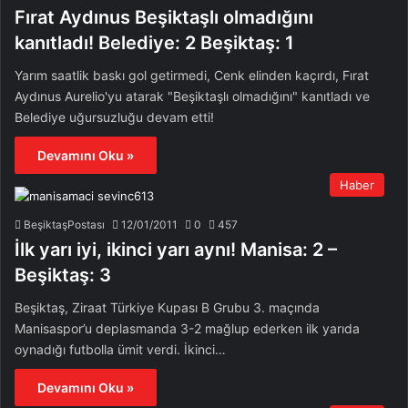
Fırat Aydınus Beşiktaşlı olmadığını
kanıtladı! Belediye: 2 Beşiktaş: 1
Yarım saatlik baskı gol getirmedi, Cenk elinden kaçırdı, Fırat
Aydınus Aurelio'yu atarak "Beşiktaşlı olmadığını" kanıtladı ve
Belediye uğursuzluğu devam etti!
Devamını Oku »
Haber
BeşiktaşPostası
12/01/2011
0
457
İlk yarı iyi, ikinci yarı aynı! Manisa: 2 –
Beşiktaş: 3
Beşiktaş, Ziraat Türkiye Kupası B Grubu 3. maçında
Manisaspor’u deplasmanda 3-2 mağlup ederken ilk yarıda
oynadığı futbolla ümit verdi. İkinci…
Devamını Oku »