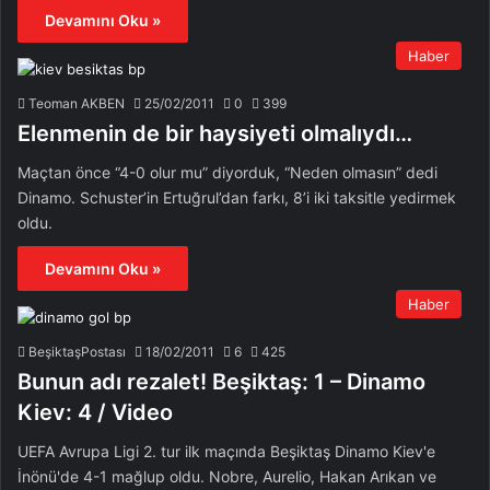
Devamını Oku »
Haber
Teoman AKBEN
25/02/2011
0
399
Elenmenin de bir haysiyeti olmalıydı…
Maçtan önce “4-0 olur mu” diyorduk, “Neden olmasın” dedi
Dinamo. Schuster’in Ertuğrul’dan farkı, 8’i iki taksitle yedirmek
oldu.
Devamını Oku »
Haber
BeşiktaşPostası
18/02/2011
6
425
Bunun adı rezalet! Beşiktaş: 1 – Dinamo
Kiev: 4 / Video
UEFA Avrupa Ligi 2. tur ilk maçında Beşiktaş Dinamo Kiev'e
İnönü'de 4-1 mağlup oldu. Nobre, Aurelio, Hakan Arıkan ve