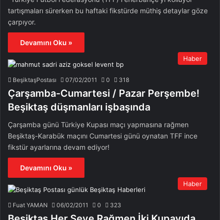
tartışmaları sürerken bu haftaki fikstürde müthiş detaylar göze
çarpıyor.
Devamını Oku »
Haber
BeşiktaşPostası
07/02/2011
0
318
Çarşamba-Cumartesi / Pazar Perşembe!
Beşiktaş düşmanları işbaşında
Çarşamba günü Türkiye Kupası maçı yapmasına rağmen
Beşiktaş-Karabük maçını Cumartesi günü oynatan TFF ince
fikstür ayarlarına devam ediyor!
Devamını Oku »
Haber
Fuat YAMAN
06/02/2011
0
323
Beşiktaş Her Şeye Rağmen İki Kupayıda