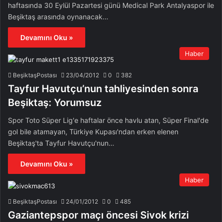
haftasında 30 Eylül Pazartesi günü Medical Park Antalyaspor ile
Beşiktaş arasında oynanacak…
Devamını Oku »
Haber
BeşiktaşPostası
23/04/2012
0
382
Tayfur Havutçu’nun tahliyesinden sonra
Beşiktaş: Yorumsuz
Spor Toto Süper Lig'e haftalar önce havlu atan, Süper Final'de
gol bile atamayan, Türkiye Kupası'ndan erken elenen
Beşiktaş'ta Tayfur Havutçu'nun…
Devamını Oku »
Haber
BeşiktaşPostası
24/01/2012
0
485
Gaziantepspor maçı öncesi Sivok krizi