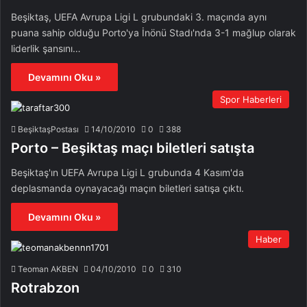
Beşiktaş, UEFA Avrupa Ligi L grubundaki 3. maçında aynı
puana sahip olduğu Porto'ya İnönü Stadı'nda 3-1 mağlup olarak
liderlik şansını…
Devamını Oku »
Spor Haberleri
BeşiktaşPostası
14/10/2010
0
388
Porto – Beşiktaş maçı biletleri satışta
Beşiktaş'ın UEFA Avrupa Ligi L grubunda 4 Kasım'da
deplasmanda oynayacağı maçın biletleri satışa çıktı.
Devamını Oku »
Haber
Teoman AKBEN
04/10/2010
0
310
Rotrabzon