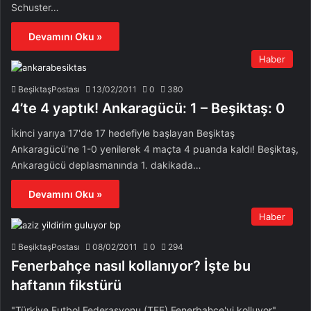
Schuster…
Devamını Oku »
Haber
BeşiktaşPostası
13/02/2011
0
380
4’te 4 yaptık! Ankaragücü: 1 – Beşiktaş: 0
İkinci yarıya 17'de 17 hedefiyle başlayan Beşiktaş
Ankaragücü'ne 1-0 yenilerek 4 maçta 4 puanda kaldı! Beşiktaş,
Ankaragücü deplasmanında 1. dakikada…
Devamını Oku »
Haber
BeşiktaşPostası
08/02/2011
0
294
Fenerbahçe nasıl kollanıyor? İşte bu
haftanın fikstürü
"Türkiye Futbol Federasyonu (TFF) Fenerbahçe'yi kolluyor"