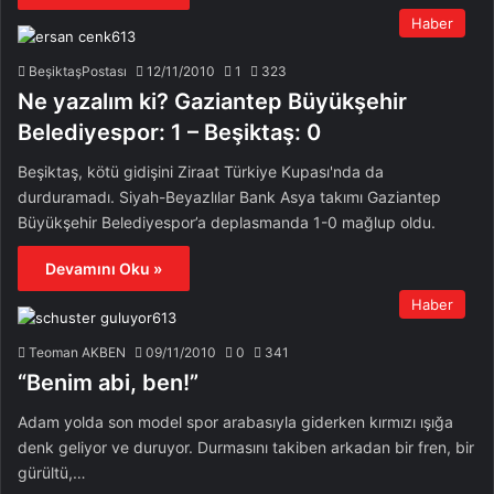
Haber
BeşiktaşPostası
12/11/2010
1
323
Ne yazalım ki? Gaziantep Büyükşehir
Belediyespor: 1 – Beşiktaş: 0
Beşiktaş, kötü gidişini Ziraat Türkiye Kupası'nda da
durduramadı. Siyah-Beyazlılar Bank Asya takımı Gaziantep
Büyükşehir Belediyespor’a deplasmanda 1-0 mağlup oldu.
Devamını Oku »
Haber
Teoman AKBEN
09/11/2010
0
341
“Benim abi, ben!”
Adam yolda son model spor arabasıyla giderken kırmızı ışığa
denk geliyor ve duruyor. Durmasını takiben arkadan bir fren, bir
gürültü,…