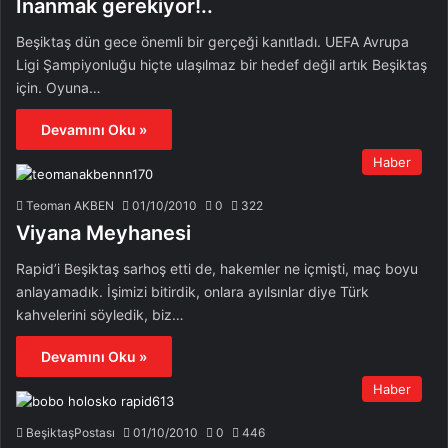
İnanmak gerekiyor!..
Beşiktaş dün gece önemli bir gerçeği kanıtladı. UEFA Avrupa
Ligi Şampiyonluğu hiçte ulaşılmaz bir hedef değil artık Beşiktaş
için. Oyuna…
Devamını Oku »
Haber
Teoman AKBEN
01/10/2010
0
322
Viyana Meyhanesi
Rapid’i Beşiktaş sarhoş etti de, hakemler ne içmişti, maç boyu
anlayamadık. İşimizi bitirdik, onlara ayılsınlar diye Türk
kahvelerini söyledik, biz…
Devamını Oku »
Haber
BeşiktaşPostası
01/10/2010
0
446