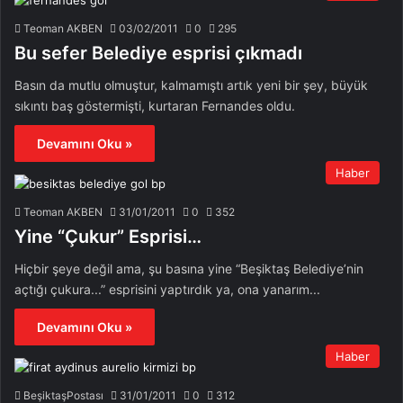
Teoman AKBEN
03/02/2011
0
295
Bu sefer Belediye esprisi çıkmadı
Basın da mutlu olmuştur, kalmamıştı artık yeni bir şey, büyük
sıkıntı baş göstermişti, kurtaran Fernandes oldu.
Devamını Oku »
Haber
Teoman AKBEN
31/01/2011
0
352
Yine “Çukur” Esprisi…
Hiçbir şeye değil ama, şu basına yine “Beşiktaş Belediye’nin
açtığı çukura...” esprisini yaptırdık ya, ona yanarım...
Devamını Oku »
Haber
BeşiktaşPostası
31/01/2011
0
312