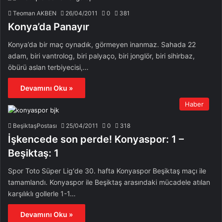
Teoman AKBEN
26/04/2011
0
381
Konya’da Panayır
Konya’da bir maç oynadık, görmeyen inanmaz. Sahada 22
adam, biri vantrolog, biri palyaço, biri jonglör, biri sihirbaz,
öbürü aslan terbiyecisi,…
Devamını Oku »
Haber
BeşiktaşPostası
25/04/2011
0
318
İşkencede son perde! Konyaspor: 1 –
Beşiktaş: 1
Spor Toto Süper Lig'de 30. hafta Konyaspor Beşiktaş maçı ile
tamamlandı. Konyaspor ile Beşiktaş arasındaki mücadele atılan
karşılıklı gollerle 1-1…
Devamını Oku »