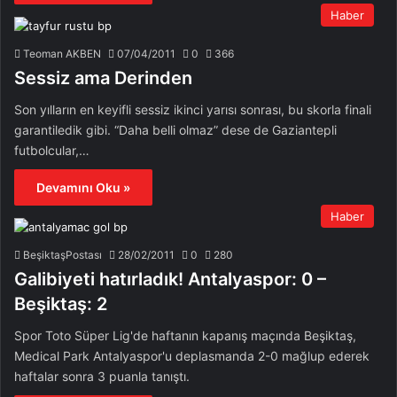
Haber
Teoman AKBEN
07/04/2011
0
366
Sessiz ama Derinden
Son yılların en keyifli sessiz ikinci yarısı sonrası, bu skorla finali
garantiledik gibi. “Daha belli olmaz” dese de Gaziantepli
futbolcular,…
Devamını Oku »
Haber
BeşiktaşPostası
28/02/2011
0
280
Galibiyeti hatırladık! Antalyaspor: 0 –
Beşiktaş: 2
Spor Toto Süper Lig'de haftanın kapanış maçında Beşiktaş,
Medical Park Antalyaspor'u deplasmanda 2-0 mağlup ederek
haftalar sonra 3 puanla tanıştı.