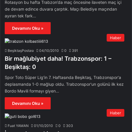
Rotasyon bu hafta Trabzon’da maç öncesine ilaveten maç içi
de devam edince duvara çarptık. Maçı Belediye maçından
ayıran tek fark…
Devamını Oku »
Haber
BeşiktaşPostası
04/10/2010
0
391
Bir mağlubiyet daha! Trabzonspor: 1 –
Beşiktaş: 0
Spor Toto Süper Lig'in 7. Haftasında Beşiktaş, Trabzonspor'a
deplasmanda 1-0 mağlup oldu. Trabzonspor'un golünü ilk kez
Bordo Mavili formayı giyen…
Devamını Oku »
Haber
Fuat YAMAN
01/10/2010
0
303