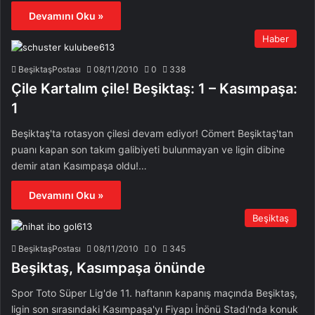
Devamını Oku »
Haber
BeşiktaşPostası
08/11/2010
0
338
Çile Kartalım çile! Beşiktaş: 1 – Kasımpaşa:
1
Beşiktaş'ta rotasyon çilesi devam ediyor! Cömert Beşiktaş'tan
puanı kapan son takım galibiyeti bulunmayan ve ligin dibine
demir atan Kasımpaşa oldu!…
Devamını Oku »
Beşiktaş
BeşiktaşPostası
08/11/2010
0
345
Beşiktaş, Kasımpaşa önünde
Spor Toto Süper Lig'de 11. haftanın kapanış maçında Beşiktaş,
ligin son sırasındaki Kasımpaşa'yı Fiyapı İnönü Stadı'nda konuk