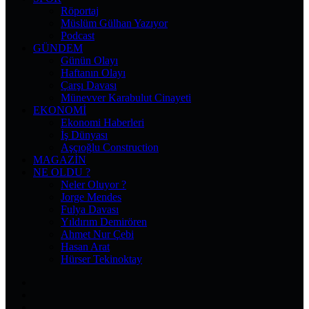
Röportaj
Müslüm Gülhan Yazıyor
Podcast
GÜNDEM
Günün Olayı
Haftanın Olayı
Çarşı Davası
Münevver Karabulut Cinayeti
EKONOMI
Ekonomi Haberleri
İş Dünyası
Aşçıoğlu Construction
MAGAZIN
NE OLDU ?
Neler Oluyor ?
Jorge Mendes
Fulya Davası
Yıldırım Demirören
Ahmet Nur Çebi
Hasan Arat
Hürser Tekinoktay
Facebook
X
Pinterest