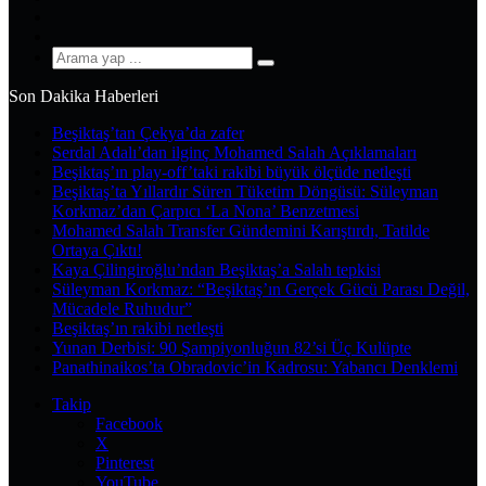
YouTube
Instagram
Arama
yap
Son Dakika Haberleri
...
Beşiktaş’tan Çekya’da zafer
Serdal Adalı’dan ilginç Mohamed Salah Açıklamaları
Beşiktaş’ın play-off’taki rakibi büyük ölçüde netleşti
Beşiktaş’ta Yıllardır Süren Tüketim Döngüsü: Süleyman
Korkmaz’dan Çarpıcı ‘La Nona’ Benzetmesi
Mohamed Salah Transfer Gündemini Karıştırdı, Tatilde
Ortaya Çıktı!
Kaya Çilingiroğlu’ndan Beşiktaş’a Salah tepkisi
Süleyman Korkmaz: “Beşiktaş’ın Gerçek Gücü Parası Değil,
Mücadele Ruhudur”
Beşiktaş’ın rakibi netleşti
Yunan Derbisi: 90 Şampiyonluğun 82’si Üç Kulüpte
Panathinaikos’ta Obradovic’in Kadrosu: Yabancı Denklemi
Takip
Facebook
X
Pinterest
YouTube