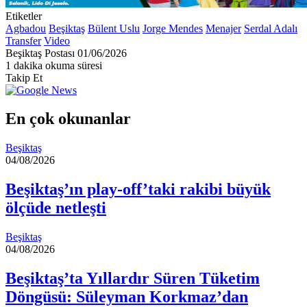
Etiketler
Agbadou
Beşiktaş
Bülent Uslu
Jorge Mendes
Menajer
Serdal Adalı
Transfer
Video
Bir
Beşiktaş Postası
01/06/2026
e-
1 dakika okuma süresi
posta
Takip Et
göndermek
En çok okunanlar
Beşiktaş
04/08/2026
Beşiktaş’ın play-off’taki rakibi büyük
ölçüde netleşti
Beşiktaş
04/08/2026
Beşiktaş’ta Yıllardır Süren Tüketim
Döngüsü: Süleyman Korkmaz’dan