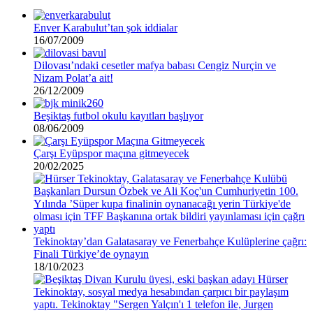
Enver Karabulut’tan şok iddialar
16/07/2009
Dilovası’ndaki cesetler mafya babası Cengiz Nurçin ve
Nizam Polat’a ait!
26/12/2009
Beşiktaş futbol okulu kayıtları başlıyor
08/06/2009
Çarşı Eyüpspor maçına gitmeyecek
20/02/2025
Tekinoktay’dan Galatasaray ve Fenerbahçe Kulüplerine çağrı:
Finali Türkiye’de oynayın
18/10/2023