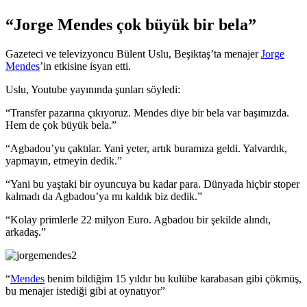
“Jorge Mendes çok büyük bir bela”
Gazeteci ve televizyoncu Bülent Uslu, Beşiktaş’ta menajer
Jorge
Mendes
’in etkisine isyan etti.
Uslu, Youtube yayınında şunları söyledi:
“Transfer pazarına çıkıyoruz. Mendes diye bir bela var başımızda.
Hem de çok büyük bela.”
“Agbadou’yu çaktılar. Yani yeter, artık buramıza geldi. Yalvardık,
yapmayın, etmeyin dedik.”
“Yani bu yaştaki bir oyuncuya bu kadar para. Dünyada hiçbir stoper
kalmadı da Agbadou’ya mı kaldık biz dedik.”
“Kolay primlerle 22 milyon Euro. Agbadou bir şekilde alındı,
arkadaş.”
“
Mendes
benim bildiğim 15 yıldır bu kulübe karabasan gibi çökmüş,
bu menajer istediği gibi at oynatıyor”