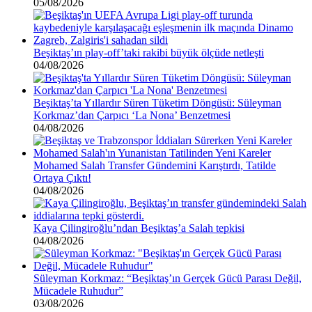
05/08/2026
Beşiktaş’ın play-off’taki rakibi büyük ölçüde netleşti
04/08/2026
Beşiktaş’ta Yıllardır Süren Tüketim Döngüsü: Süleyman
Korkmaz’dan Çarpıcı ‘La Nona’ Benzetmesi
04/08/2026
Mohamed Salah Transfer Gündemini Karıştırdı, Tatilde
Ortaya Çıktı!
04/08/2026
Kaya Çilingiroğlu’ndan Beşiktaş’a Salah tepkisi
04/08/2026
Süleyman Korkmaz: “Beşiktaş’ın Gerçek Gücü Parası Değil,
Mücadele Ruhudur”
03/08/2026