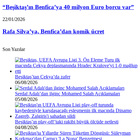
Benfica’ya
40
“Beşiktaş’ın Benfica’ya 40 milyon Euro borcu var”
milyon
Euro
Rafa
22/01/2026
borcu
Silva’ya,
var”
Benfica’dan
Rafa Silva’ya, Benfica’dan komik ücret
komik
ücret
Son Yazılar
Beşiktaş’tan Çekya’da zafer
06/08/2026
Serdal Adalı’dan ilginç Mohamed Salah Açıklamaları
05/08/2026
Beşiktaş’ın play-off’taki rakibi büyük ölçüde netleşti
04/08/2026