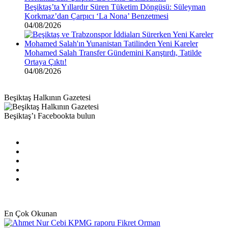
Beşiktaş’ta Yıllardır Süren Tüketim Döngüsü: Süleyman
Korkmaz’dan Çarpıcı ‘La Nona’ Benzetmesi
04/08/2026
Mohamed Salah Transfer Gündemini Karıştırdı, Tatilde
Ortaya Çıktı!
04/08/2026
Beşiktaş Halkının Gazetesi
Beşiktaş’ı Facebookta bulun
Facebook
X
Pinterest
YouTube
Instagram
En Çok Okunan