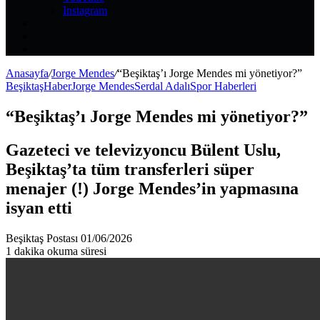
Instagram
Kayıt
Ol
Rastgele
Makale
Kenar
Bölmesi
Anasayfa
/
Jorge Mendes
/
“Beşiktaş’ı Jorge Mendes mi yönetiyor?”
Beşiktaş
Haber
Jorge Mendes
Serdal Adalı
Spor Haberleri
“Beşiktaş’ı Jorge Mendes mi yönetiyor?”
Gazeteci ve televizyoncu Bülent Uslu,
Beşiktaş’ta tüm transferleri süper
menajer (!) Jorge Mendes’in yapmasına
isyan etti
Bir
Beşiktaş Postası
01/06/2026
e-
1 dakika okuma süresi
posta
göndermek