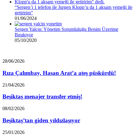
“Sergen’i 1 telefon ile Jurgen Klopp’u da 1 akşam yemeği ile
getiririm”
01/06/2024
Sergen Yalçın: Yönetim Sorumluluğu Benim Üzerime
Bırakıyor
05/10/2020
Rıza
28/06/2026
Çalımbay,
Hasan
Rıza Çalımbay, Hasan Arat’a ateş püskürdü!
Arat’a
ateş
Beşiktaş
21/04/2026
püskürdü!
menajer
transfer
Beşiktaş menajer transfer etmiş!
etmiş!
Beşiktaş’tan
08/02/2026
giden
yıldızlaşıyor
Beşiktaş’tan giden yıldızlaşıyor
“Beşiktaş’ın
25/01/2026