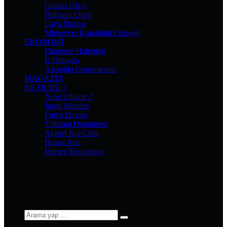
Günün Olayı
Haftanın Olayı
Çarşı Davası
Münevver Karabulut Cinayeti
EKONOMI
Ekonomi Haberleri
İş Dünyası
Aşçıoğlu Construction
MAGAZIN
NE OLDU ?
Neler Oluyor ?
Jorge Mendes
Fulya Davası
Yıldırım Demirören
Ahmet Nur Çebi
Hasan Arat
Hürser Tekinoktay
Facebook
X
Pinterest
YouTube
Instagram
Arama