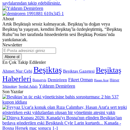
About
Artık Beşiktaşlı sessiz kalmayacak. Beşiktaş’ta doğan veya
Beşiktaş’ta yaşayan, kendini Beşiktaş’la özdeşleştirmiş, “Beşiktaş
Ruhu”nu her tarafında hissedenlerin sesi Beşiktaş Postası’nda
yankılanacak.
Newsletter
E-
Posta
adresinizi
En Çok Takip Edilenler
giriniz
Beşiktaş
Beşiktaş
Beşiktaş Gazetesi
Ahmet Nur Çebi
Haberleri
Demirören
Fikret Orman
Bonservis
Hürser
Hasan Arat
Yıldırım Demirören
Serdal Adalı
Tekinoktay
Son Yazılar