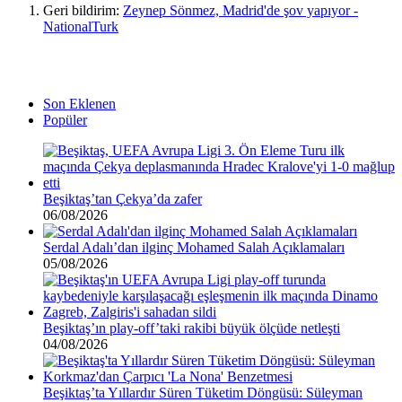
Geri bildirim:
Zeynep Sönmez, Madrid'de şov yapıyor -
NationalTurk
Son Eklenen
Popüler
Beşiktaş’tan Çekya’da zafer
06/08/2026
Serdal Adalı’dan ilginç Mohamed Salah Açıklamaları
05/08/2026
Beşiktaş’ın play-off’taki rakibi büyük ölçüde netleşti
04/08/2026
Beşiktaş’ta Yıllardır Süren Tüketim Döngüsü: Süleyman