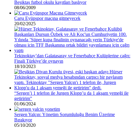
Beşiktaş futbol okulu kayıtları başlıyor
08/06/2009
Çarşı Eyüpspor maçına gitmeyecek
20/02/2025
Tekinoktay’dan Galatasaray ve Fenerbahçe Kulüplerine çağrı:
Finali Türkiye’de oynayın
18/10/2023
“Sergen’i 1 telefon ile Jurgen Klopp’u da 1 akşam yemeği ile
getiririm”
01/06/2024
Sergen Yalçın: Yönetim Sorumluluğu Benim Üzerime
Bırakıyor
05/10/2020