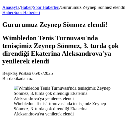
Bölmesi
Anasayfa
/
Haber
/
Spor Haberleri
/
Gururumuz Zeynep Sönmez elendi!
Haber
Spor Haberleri
Gururumuz Zeynep Sönmez elendi!
Wimbledon Tenis Turnuvası'nda
tenisçimiz Zeynep Sönmez, 3. turda çok
direndiği Ekaterina Aleksandrova'ya
yenilerek elendi
Bir
Beşiktaş Postası
05/07/2025
e-
Bir dakikadan az
posta
göndermek
Wimbledon Tenis Turnuvası'nda tenisçimiz Zeynep
Sönmez, 3. turda çok direndiği Ekaterina
Aleksandrova'ya yenilerek elendi