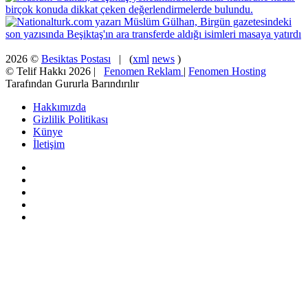
2026 ©
Besiktas Postası
| (
xml
news
)
© Telif Hakkı 2026 |
Fenomen Reklam
|
Fenomen Hosting
Tarafından Gururla Barındırılır
Hakkımızda
Gizlilik Politikası
Künye
İletişim
Facebook
X
Pinterest
YouTube
Instagram
Facebook
X
WhatsApp
Telegram
Viber
Başa
dön
tuşu