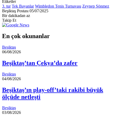
Etiketler
3. tur
Tek Bayanlar
Wimbledon Tenis Turnavası
Zeynep Sönmez
Bir
Beşiktaş Postası
05/07/2025
e-
Bir dakikadan az
posta
Takip Et
göndermek
En çok okunanlar
Beşiktaş
06/08/2026
Beşiktaş’tan Çekya’da zafer
Beşiktaş
04/08/2026
Beşiktaş’ın play-off’taki rakibi büyük
ölçüde netleşti
Beşiktaş
03/08/2026