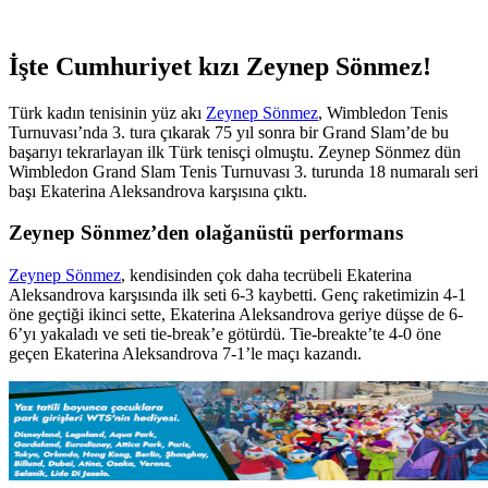
İşte Cumhuriyet kızı Zeynep Sönmez!
Türk kadın tenisinin yüz akı
Zeynep Sönmez
, Wimbledon Tenis
Turnuvası’nda 3. tura çıkarak 75 yıl sonra bir Grand Slam’de bu
başarıyı tekrarlayan ilk Türk tenisçi olmuştu. Zeynep Sönmez dün
Wimbledon Grand Slam Tenis Turnuvası 3. turunda 18 numaralı seri
başı Ekaterina Aleksandrova karşısına çıktı.
Zeynep Sönmez’den olağanüstü performans
Zeynep Sönmez
, kendisinden çok daha tecrübeli Ekaterina
Aleksandrova karşısında ilk seti 6-3 kaybetti. Genç raketimizin 4-1
öne geçtiği ikinci sette, Ekaterina Aleksandrova geriye düşse de 6-
6’yı yakaladı ve seti tie-break’e götürdü. Tie-breakte’te 4-0 öne
geçen Ekaterina Aleksandrova 7-1’le maçı kazandı.