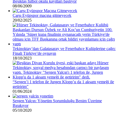
Beşiktaş futbol okulu kayıtları başlıyor
08/06/2009
Çarşı Eyüpspor maçına gitmeyecek
20/02/2025
Tekinoktay’dan Galatasaray ve Fenerbahçe Kulüplerine çağrı:
Finali Türkiye’de oynayın
18/10/2023
“Sergen’i 1 telefon ile Jurgen Klopp’u da 1 akşam yemeği ile
getiririm”
01/06/2024
Sergen Yalçın: Yönetim Sorumluluğu Benim Üzerime
Bırakıyor
05/10/2020