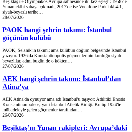
Beşiktaş ile Olympiakos Avrupa sahnesinde iki kez eşleşti: 1958'de
Yunan ekibi sahaya çıkmadı, 2017'de ise Vodafone Park'taki 4-1,
siyah-beyazlı tarihe…
PAOK
28/07/2026
hangi
şehrin
PAOK hangi şehrin takımı: İstanbul
takımı:
göçünün kulübü
İstanbul
göçünün
kulübü
PAOK, Selanik'in takımı; ama kulübün doğum belgesinde İstanbul
yazıyor. 1926'da Konstantinopolis göçmenlerinin kurduğu siyah
beyazlılar, adını bugün de o kökten…
AEK
27/07/2026
hangi
şehrin
AEK hangi şehrin takımı: İstanbul’dan
takımı:
Atina’ya
İstanbul’dan
Atina’ya
AEK Atina'da oynuyor ama adı İstanbul'u taşıyor: Athlitiki Enosis
Konstantinoupoleos, yani İstanbul Atletik Birliği. Kulüp 1924'te
mübadeleyle gelen göçmenler tarafından…
Beşiktaş’ın
26/07/2026
Yunan
rakipleri:
Beşiktaş’ın Yunan rakipleri: Avrupa’daki
Avrupa’daki