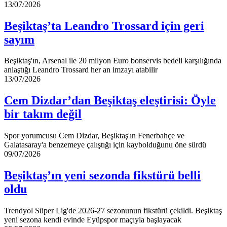
Beşiktaş’ta
13/07/2026
Leandro
Trossard
Beşiktaş’ta Leandro Trossard için geri
için
sayım
geri
sayım
Beşiktaş'ın, Arsenal ile 20 milyon Euro bonservis bedeli karşılığında
anlaştığı Leandro Trossard her an imzayı atabilir
Cem
13/07/2026
Dizdar’dan
Beşiktaş
Cem Dizdar’dan Beşiktaş eleştirisi: Öyle
eleştirisi:
bir takım değil
Öyle
bir
takım
Spor yorumcusu Cem Dizdar, Beşiktaş'ın Fenerbahçe ve
değil
Galatasaray'a benzemeye çalıştığı için kaybolduğunu öne sürdü
Beşiktaş’ın
09/07/2026
yeni
sezonda
Beşiktaş’ın yeni sezonda fikstürü belli
fikstürü
oldu
belli
oldu
Trendyol Süper Lig'de 2026-27 sezonunun fikstürü çekildi. Beşiktaş
yeni sezona kendi evinde Eyüpspor maçıyla başlayacak