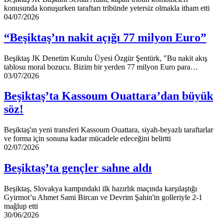
konusunda konuşurken taraftarı tribünde yetersiz olmakla itham etti
“Beşiktaş’ın
04/07/2026
nakit
açığı
“Beşiktaş’ın nakit açığı 77 milyon Euro”
77
milyon
Beşiktaş JK Denetim Kurulu Üyesi Özgür Şentürk, "Bu nakit akış
Euro”
tablosu moral bozucu. Bizim bir yerden 77 milyon Euro para…
Beşiktaş’ta
03/07/2026
Kassoum
Ouattara’dan
Beşiktaş’ta Kassoum Ouattara’dan büyük
büyük
söz!
söz!
Beşiktaş'ın yeni transferi Kassoum Ouattara, siyah-beyazlı taraftarlar
ve forma için sonuna kadar mücadele edeceğini belirtti
Beşiktaş’ta
02/07/2026
gençler
sahne
Beşiktaş’ta gençler sahne aldı
aldı
Beşiktaş, Slovakya kampındaki ilk hazırlık maçında karşılaştığı
Gyirmot’u Ahmet Sami Bircan ve Devrim Şahin'in golleriyle 2-1
mağlup etti
Beşiktaş’ta
30/06/2026