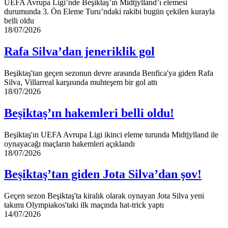
UEFA Avrupa Ligi’nde Beşiktaş’ın Midtjylland’ı elemesi
durumunda 3. Ön Eleme Turu’ndaki rakibi bugün çekilen kurayla
belli oldu
Rafa
18/07/2026
Silva’dan
jeneriklik
Rafa Silva’dan jeneriklik gol
gol
Beşiktaş'tan geçen sezonun devre arasında Benfica'ya giden Rafa
Silva, Villarreal karşısında muhteşem bir gol attı
Beşiktaş’ın
18/07/2026
hakemleri
belli
Beşiktaş’ın hakemleri belli oldu!
oldu!
Beşiktaş'ın UEFA Avrupa Ligi ikinci eleme turunda Midtjylland ile
oynayacağı maçların hakemleri açıklandı
Beşiktaş’tan
18/07/2026
giden
Jota
Beşiktaş’tan giden Jota Silva’dan şov!
Silva’dan
şov!
Geçen sezon Beşiktaş'ta kiralık olarak oynayan Jota Silva yeni
takımı Olympiakos'taki ilk maçında hat-trick yaptı
Beşiktaş’a
14/07/2026
hazırlık