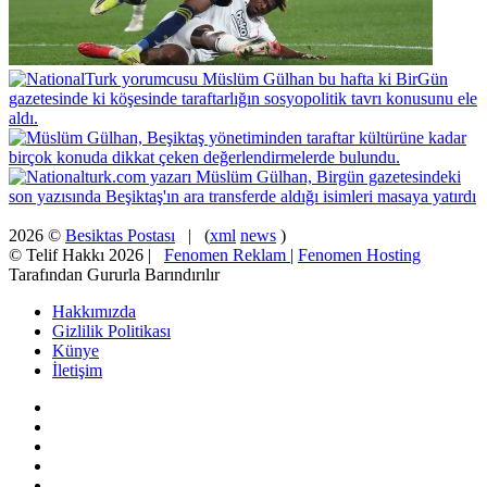
2026 ©
Besiktas Postası
| (
xml
news
)
© Telif Hakkı 2026 |
Fenomen Reklam
|
Fenomen Hosting
Tarafından Gururla Barındırılır
Hakkımızda
Gizlilik Politikası
Künye
İletişim
Facebook
X
Pinterest
YouTube
Instagram