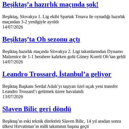
maçında
Beşiktaş’a hazırlık maçında şok!
şok!
Beşiktaş, Slovakya 1. Lig ekibi Spartak Trnava ile oynadığı hazırlık
maçından 3-2 yenilgiyle ayrıldı
Beşiktaş’ta
14/07/2026
Oh
sezonu
Beşiktaş’ta Oh sezonu açtı
açtı
Beşiktaş hazırlık maçında Slovakya 2. Ligi takımlarından Dynamo
Malzenice ile 1-1 berabere kalırken golü Güney Koreli Oh’tan geldi
Leandro
14/07/2026
Trossard,
İstanbul’a
Leandro Trossard, İstanbul’a geliyor
geliyor
Beşiktaş Başkanı Serdal Adalı’yı taşıyan özel uçak yeni transfer
Leandro Trossard’ı getirmek üzere havalandı
Slaven
13/07/2026
Bilic
geri
Slaven Bilic geri döndü
döndü
Beşiktaş’ın eski teknik direktörü Slaven Bilic, 14 yıl aradan sonra
ülkesi Hırvatistan’ın milli takımının başına geçti