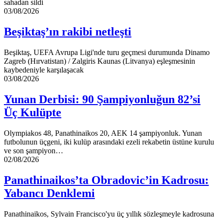
sahadan sildi
Beşiktaş’ın
03/08/2026
rakibi
netleşti
Beşiktaş’ın rakibi netleşti
Beşiktaş, UEFA Avrupa Ligi'nde turu geçmesi durumunda Dinamo
Zagreb (Hırvatistan) / Zalgiris Kaunas (Litvanya) eşleşmesinin
kaybedeniyle karşılaşacak
Yunan
03/08/2026
Derbisi:
90
Yunan Derbisi: 90 Şampiyonluğun 82’si
Şampiyonluğun
Üç Kulüpte
82’si
Üç
Kulüpte
Olympiakos 48, Panathinaikos 20, AEK 14 şampiyonluk. Yunan
futbolunun üçgeni, iki kulüp arasındaki ezeli rekabetin üstüne kurulu
ve son şampiyon…
Panathinaikos’ta
02/08/2026
Obradovic’in
Kadrosu:
Panathinaikos’ta Obradovic’in Kadrosu:
Yabancı
Yabancı Denklemi
Denklemi
Panathinaikos, Sylvain Francisco'yu üç yıllık sözleşmeyle kadrosuna