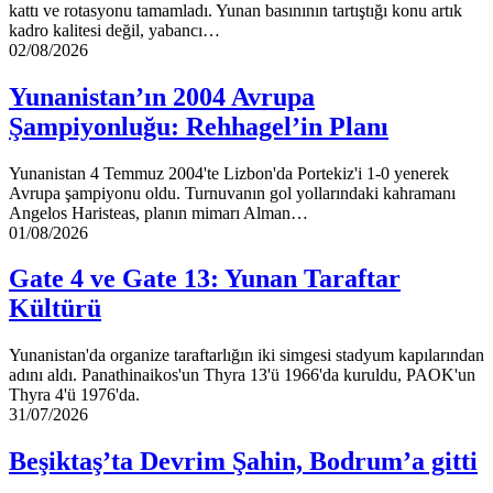
kattı ve rotasyonu tamamladı. Yunan basınının tartıştığı konu artık
kadro kalitesi değil, yabancı…
Yunanistan’ın
02/08/2026
2004
Avrupa
Yunanistan’ın 2004 Avrupa
Şampiyonluğu:
Şampiyonluğu: Rehhagel’in Planı
Rehhagel’in
Planı
Yunanistan 4 Temmuz 2004'te Lizbon'da Portekiz'i 1-0 yenerek
Avrupa şampiyonu oldu. Turnuvanın gol yollarındaki kahramanı
Angelos Haristeas, planın mimarı Alman…
Gate
01/08/2026
4
ve
Gate 4 ve Gate 13: Yunan Taraftar
Gate
Kültürü
13:
Yunan
Taraftar
Yunanistan'da organize taraftarlığın iki simgesi stadyum kapılarından
Kültürü
adını aldı. Panathinaikos'un Thyra 13'ü 1966'da kuruldu, PAOK'un
Thyra 4'ü 1976'da.
Beşiktaş’ta
31/07/2026
Devrim
Şahin,
Beşiktaş’ta Devrim Şahin, Bodrum’a gitti
Bodrum’a
gitti