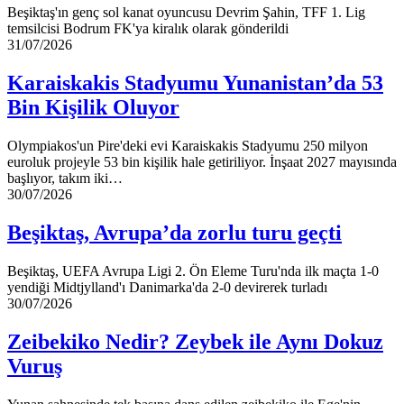
Beşiktaş'ın genç sol kanat oyuncusu Devrim Şahin, TFF 1. Lig
temsilcisi Bodrum FK'ya kiralık olarak gönderildi
Karaiskakis
31/07/2026
Stadyumu
Yunanistan’da
Karaiskakis Stadyumu Yunanistan’da 53
53
Bin Kişilik Oluyor
Bin
Kişilik
Oluyor
Olympiakos'un Pire'deki evi Karaiskakis Stadyumu 250 milyon
euroluk projeyle 53 bin kişilik hale getiriliyor. İnşaat 2027 mayısında
başlıyor, takım iki…
Beşiktaş,
30/07/2026
Avrupa’da
zorlu
Beşiktaş, Avrupa’da zorlu turu geçti
turu
geçti
Beşiktaş, UEFA Avrupa Ligi 2. Ön Eleme Turu'nda ilk maçta 1-0
yendiği Midtjylland'ı Danimarka'da 2-0 devirerek turladı
Zeibekiko
30/07/2026
Nedir?
Zeybek
Zeibekiko Nedir? Zeybek ile Aynı Dokuz
ile
Vuruş
Aynı
Dokuz
Vuruş