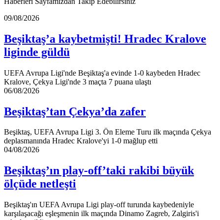
Haberleri Sayfamızdan Takip Edebilirsiniz
Beşiktaş’a
09/08/2026
kaybetmişti!
Hradec
Beşiktaş’a kaybetmişti! Hradec Kralove
Kralove
liginde güldü
liginde
güldü
UEFA Avrupa Ligi'nde Beşiktaş'a evinde 1-0 kaybeden Hradec
Kralove, Çekya Ligi'nde 3 maçta 7 puana ulaştı
Beşiktaş’tan
06/08/2026
Çekya’da
zafer
Beşiktaş’tan Çekya’da zafer
Beşiktaş, UEFA Avrupa Ligi 3. Ön Eleme Turu ilk maçında Çekya
deplasmanında Hradec Kralove'yi 1-0 mağlup etti
Beşiktaş’ın
04/08/2026
play-
off’taki
Beşiktaş’ın play-off’taki rakibi büyük
rakibi
ölçüde netleşti
büyük
ölçüde
netleşti
Beşiktaş'ın UEFA Avrupa Ligi play-off turunda kaybedeniyle
karşılaşacağı eşleşmenin ilk maçında Dinamo Zagreb, Zalgiris'i