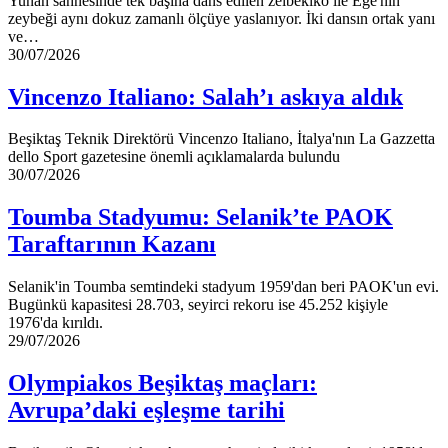
Yunan sahnesinde tek başına dans edilen zeibekiko ile Ege'nin
zeybeği aynı dokuz zamanlı ölçüye yaslanıyor. İki dansın ortak yanı
ve…
Vincenzo
30/07/2026
Italiano:
Salah’ı
Vincenzo Italiano: Salah’ı askıya aldık
askıya
aldık
Beşiktaş Teknik Direktörü Vincenzo Italiano, İtalya'nın La Gazzetta
dello Sport gazetesine önemli açıklamalarda bulundu
Toumba
30/07/2026
Stadyumu:
Selanik’te
Toumba Stadyumu: Selanik’te PAOK
PAOK
Taraftarının Kazanı
Taraftarının
Kazanı
Selanik'in Toumba semtindeki stadyum 1959'dan beri PAOK'un evi.
Bugünkü kapasitesi 28.703, seyirci rekoru ise 45.252 kişiyle
1976'da kırıldı.
Olympiakos
29/07/2026
Beşiktaş
maçları:
Olympiakos Beşiktaş maçları:
Avrupa’daki
Avrupa’daki eşleşme tarihi
eşleşme
tarihi