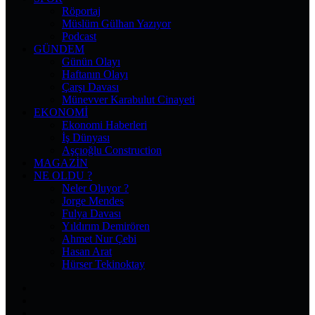
Röportaj
Müslüm Gülhan Yazıyor
Podcast
GÜNDEM
Günün Olayı
Haftanın Olayı
Çarşı Davası
Münevver Karabulut Cinayeti
EKONOMI
Ekonomi Haberleri
İş Dünyası
Aşçıoğlu Construction
MAGAZIN
NE OLDU ?
Neler Oluyor ?
Jorge Mendes
Fulya Davası
Yıldırım Demirören
Ahmet Nur Çebi
Hasan Arat
Hürser Tekinoktay
Facebook
X
Pinterest