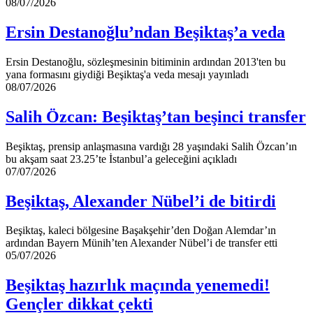
Ersin
08/07/2026
Destanoğlu’ndan
Beşiktaş’a
Ersin Destanoğlu’ndan Beşiktaş’a veda
veda
Ersin Destanoğlu, sözleşmesinin bitiminin ardından 2013'ten bu
yana formasını giydiği Beşiktaş'a veda mesajı yayınladı
Salih
08/07/2026
Özcan:
Beşiktaş’tan
Salih Özcan: Beşiktaş’tan beşinci transfer
beşinci
transfer
Beşiktaş, prensip anlaşmasına vardığı 28 yaşındaki Salih Özcan’ın
bu akşam saat 23.25’te İstanbul’a geleceğini açıkladı
Beşiktaş,
07/07/2026
Alexander
Nübel’i
Beşiktaş, Alexander Nübel’i de bitirdi
de
bitirdi
Beşiktaş, kaleci bölgesine Başakşehir’den Doğan Alemdar’ın
ardından Bayern Münih’ten Alexander Nübel’i de transfer etti
Beşiktaş
05/07/2026
hazırlık
maçında
Beşiktaş hazırlık maçında yenemedi!
yenemedi!
Gençler dikkat çekti
Gençler