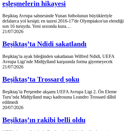
eşleşmelerin hikayesi
eşleşmelerin
hikayesi
Beşiktaş Avrupa sahnesinde Yunan futbolunun büyükleriyle
defalarca yol kesişti; en tazesi 2016-17'de Olympiakos'un elendiği
son 16 turuydu. Yeni sezonda kura…
Beşiktaş’ta
21/07/2026
Ndidi
sakatlandı
Beşiktaş’ta Ndidi sakatlandı
Beşiktaş’ta ayak bileğinden sakatlanan Wilfred Ndidi, UEFA
Avrupa Ligi’nde Midtjylland karşısında forma giyemeyecek
Beşiktaş’ta
21/07/2026
Trossard
şoku
Beşiktaş’ta Trossard şoku
Beşiktaş’ta Perşembe akşamı UEFA Avrupa Ligi 2. Ön Eleme
Turu’nda Midtjylland maçı kadrosuna Leandro Trossard dâhil
edilmedi
Beşiktaş’ın
20/07/2026
rakibi
belli
Beşiktaş’ın rakibi belli oldu
oldu