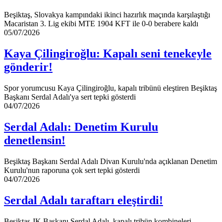
dikkat
çekti
Beşiktaş, Slovakya kampındaki ikinci hazırlık maçında karşılaştığı
Macaristan 3. Lig ekibi MTE 1904 KFT ile 0-0 berabere kaldı
Kaya
05/07/2026
Çilingiroğlu:
Kapalı
Kaya Çilingiroğlu: Kapalı seni tenekeyle
seni
gönderir!
tenekeyle
gönderir!
Spor yorumcusu Kaya Çilingiroğlu, kapalı tribünü eleştiren Beşiktaş
Başkanı Serdal Adalı'ya sert tepki gösterdi
Serdal
04/07/2026
Adalı:
Denetim
Serdal Adalı: Denetim Kurulu
Kurulu
denetlensin!
denetlensin!
Beşiktaş Başkanı Serdal Adalı Divan Kurulu'nda açıklanan Denetim
Kurulu'nun raporuna çok sert tepki gösterdi
Serdal
04/07/2026
Adalı
taraftarı
Serdal Adalı taraftarı eleştirdi!
eleştirdi!
Beşiktaş JK Başkanı Serdal Adalı, kapalı tribün kombineleri