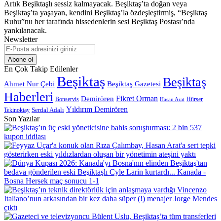
Artık Beşiktaşlı sessiz kalmayacak. Beşiktaş’ta doğan veya
Beşiktaş’ta yaşayan, kendini Beşiktaş’la özdeşleştirmiş, “Beşiktaş
Ruhu”nu her tarafında hissedenlerin sesi Beşiktaş Postası’nda
yankılanacak.
Newsletter
E-
Posta
adresinizi
En Çok Takip Edilenler
giriniz
Beşiktaş
Beşiktaş
Beşiktaş Gazetesi
Ahmet Nur Çebi
Haberleri
Demirören
Fikret Orman
Bonservis
Hürser
Hasan Arat
Yıldırım Demirören
Serdal Adalı
Tekinoktay
Son Yazılar