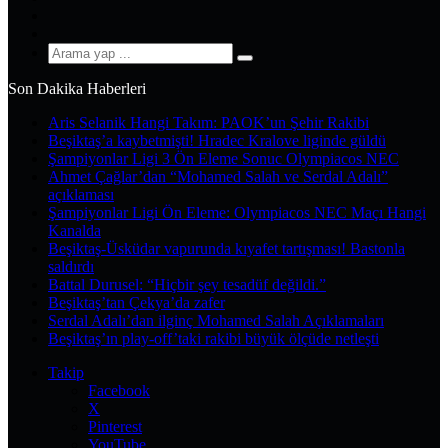
YouTube
Instagram
Arama
yap
Son Dakika Haberleri
...
Aris Selanik Hangi Takım: PAOK’un Şehir Rakibi
Beşiktaş’a kaybetmişti! Hradec Kralove liginde güldü
Şampiyonlar Ligi 3 Ön Eleme Sonuc Olympiacos NEC
Ahmet Çağlar’dan “Mohamed Salah ve Serdal Adalı”
açıklaması
Şampiyonlar Ligi Ön Eleme: Olympiacos NEC Maçı Hangi
Kanalda
Beşiktaş-Üsküdar vapurunda kıyafet tartışması! Bastonla
saldırdı
Battal Durusel: “Hiçbir şey tesadüf değildi.”
Beşiktaş’tan Çekya’da zafer
Serdal Adalı’dan ilginç Mohamed Salah Açıklamaları
Beşiktaş’ın play-off’taki rakibi büyük ölçüde netleşti
Takip
Facebook
X
Pinterest
YouTube