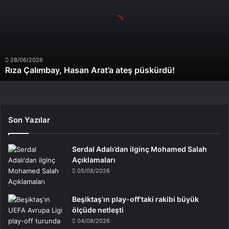
Arat’a
ateş
püskürdü!
28/06/2026
Rıza Çalımbay, Hasan Arat’a ateş püskürdü!
Son Yazılar
Serdal Adalı’dan ilginç Mohamed Salah
Açıklamaları
05/08/2026
Beşiktaş’ın play-off’taki rakibi büyük
ölçüde netleşti
04/08/2026