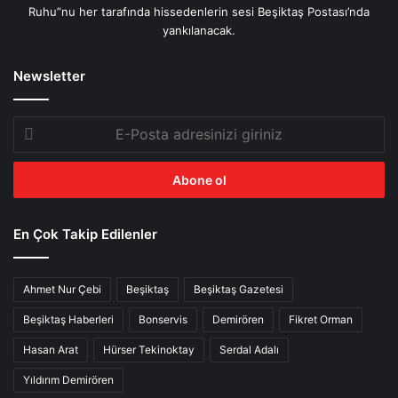
Ruhu”nu her tarafında hissedenlerin sesi Beşiktaş Postası’nda
yankılanacak.
Newsletter
E-
Posta
adresinizi
giriniz
En Çok Takip Edilenler
Ahmet Nur Çebi
Beşiktaş
Beşiktaş Gazetesi
Beşiktaş Haberleri
Bonservis
Demirören
Fikret Orman
Hasan Arat
Hürser Tekinoktay
Serdal Adalı
Yıldırım Demirören