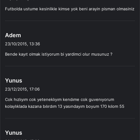
d
Futbolda ustume kesinlikle kimse yok beni arayin pisman olmasiniz
i
k
i
:
d
Adem
e
23/10/2015, 13:36
d
Bende kayıt olmak istiyorum bi yardimci olur musunuz ?
i
k
i
:
d
Yunus
e
23/12/2015, 17:06
d
Cok hızlıyım cok yeteneklıyım kendıme cok guvenıyorum
i
kolaylıklada kazana bılırdım 13 yasındayım boyum 170 kılom 55
k
i
:
d
Yunus
e