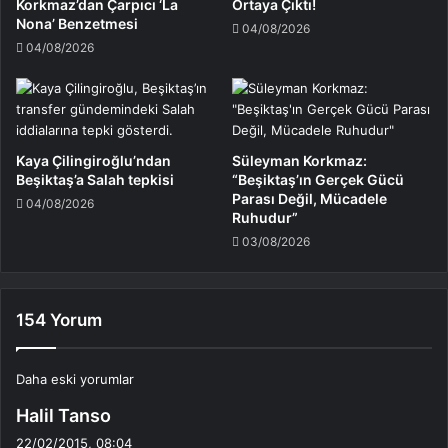
Korkmaz’dan Çarpıcı ‘La
Ortaya Çıktı!
Nona’ Benzetmesi
04/08/2026
04/08/2026
Kaya Çilingiroğlu’ndan
Süleyman Korkmaz:
Beşiktaş’a Salah tepkisi
“Beşiktaş’ın Gerçek Gücü
Parası Değil, Mücadele
04/08/2026
Ruhudur”
03/08/2026
154 Yorum
Yorum
Daha eski yorumlar
d
Halil Tanso
gezinmesi
e
22/02/2015, 08:04