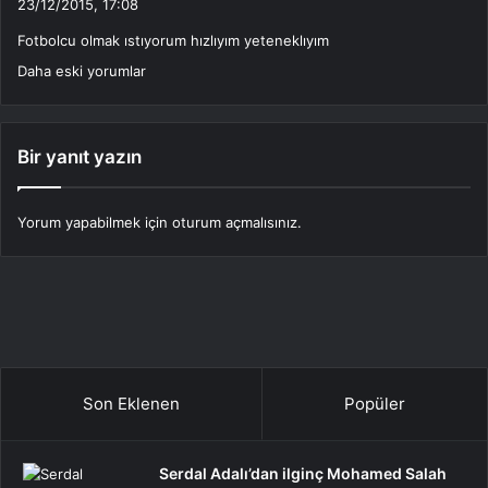
23/12/2015, 17:08
d
Fotbolcu olmak ıstıyorum hızlıyım yeteneklıyım
i
Yorum
k
Daha eski yorumlar
i
gezinmesi
:
Bir yanıt yazın
Yorum yapabilmek için
oturum açmalısınız
.
Son Eklenen
Popüler
Serdal Adalı’dan ilginç Mohamed Salah