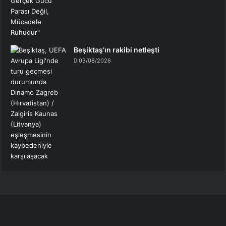
Beşiktaş’ın rakibi netleşti
03/08/2026
Rıza
Çalımbay,
Hasan