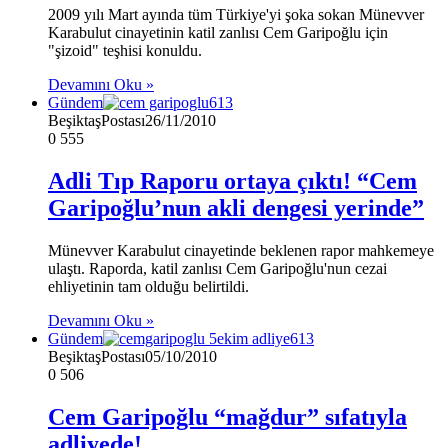
2009 yılı Mart ayında tüm Türkiye'yi şoka sokan Münevver
Karabulut cinayetinin katil zanlısı Cem Garipoğlu için
"şizoid" teşhisi konuldu.
Devamını Oku »
Gündem
BeşiktaşPostası
26/11/2010
0
555
Adli Tıp Raporu ortaya çıktı! “Cem
Garipoğlu’nun akli dengesi yerinde”
Münevver Karabulut cinayetinde beklenen rapor mahkemeye
ulaştı. Raporda, katil zanlısı Cem Garipoğlu'nun cezai
ehliyetinin tam olduğu belirtildi.
Devamını Oku »
Gündem
BeşiktaşPostası
05/10/2010
0
506
Cem Garipoğlu “mağdur” sıfatıyla
adliyede!