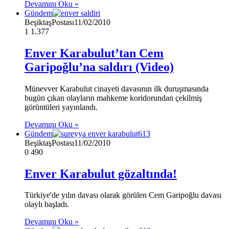
Devamını Oku »
Gündem
BeşiktaşPostası
11/02/2010
1
1.377
Enver Karabulut’tan Cem
Garipoğlu’na saldırı (Video)
Münevver Karabulut cinayeti davasının ilk duruşmasında
bugün çıkan olayların mahkeme koridorundan çekilmiş
görüntüleri yayınlandı.
Devamını Oku »
Gündem
BeşiktaşPostası
11/02/2010
0
490
Enver Karabulut gözaltında!
Türkiye'de yılın davası olarak görülen Cem Garipoğlu davası
olaylı başladı.
Devamını Oku »