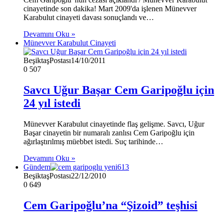
cinayetinde son dakika! Mart 2009'da işlenen Münevver
Karabulut cinayeti davası sonuçlandı ve…
Devamını Oku »
Münevver Karabulut Cinayeti
BeşiktaşPostası
14/10/2011
0
507
Savcı Uğur Başar Cem Garipoğlu için
24 yıl istedi
Münevver Karabulut cinayetinde flaş gelişme. Savcı, Uğur
Başar cinayetin bir numaralı zanlısı Cem Garipoğlu için
ağırlaştırılmış müebbet istedi. Suç tarihinde…
Devamını Oku »
Gündem
BeşiktaşPostası
22/12/2010
0
649
Cem Garipoğlu’na “Şizoid” teşhisi