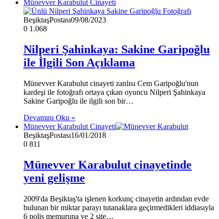
Münevver Karabulut Cinayeti
BeşiktaşPostası
09/08/2023
0
1.068
Nilperi Şahinkaya: Sakine Garipoğlu
ile İlgili Son Açıklama
Münevver Karabulut cinayeti zanlısı Cem Garipoğlu'nun
kardeşi ile fotoğrafı ortaya çıkan oyuncu Nilperi Şahinkaya
Sakine Garipoğlu ile ilgili son bir…
Devamını Oku »
Münevver Karabulut Cinayeti
BeşiktaşPostası
16/01/2018
0
811
Münevver Karabulut cinayetinde
yeni gelişme
2009'da Beşiktaş'ta işlenen korkunç cinayetin ardından evde
bulunan bir miktar parayı tutanaklara geçirmedikleri iddiasıyla
6 polis memuruna ve 2 site…