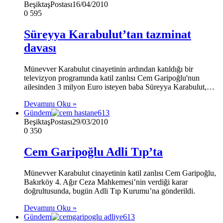
BeşiktaşPostası
16/04/2010
0
595
Süreyya Karabulut’tan tazminat
davası
Münevver Karabulut cinayetinin ardından katıldığı bir
televizyon programında katil zanlısı Cem Garipoğlu'nun
ailesinden 3 milyon Euro isteyen baba Süreyya Karabulut,…
Devamını Oku »
Gündem
BeşiktaşPostası
29/03/2010
0
350
Cem Garipoğlu Adli Tıp’ta
Münevver Karabulut cinayetinin katil zanlısı Cem Garipoğlu,
Bakırköy 4. Ağır Ceza Mahkemesi’nin verdiği karar
doğrultusunda, bugün Adli Tıp Kurumu’na gönderildi.
Devamını Oku »
Gündem