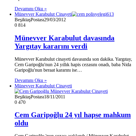
Devamını Oku »
Münevver Karabulut Cinayeti
BeşiktaşPostası
29/03/2012
0
814
Münevver Karabulut davasında
Yargıtay kararını verdi
Münevver Karabulut cinayeti davasında son dakika. Yargıtay,
Cem Garipoğlu'nun 24 yıllık hapis cezasını onadı, baba Nida
Garipoğlu'nun beraat kararını ise…
Devamını Oku »
Münevver Karabulut Cinayeti
BeşiktaşPostası
18/11/2011
0
470
Cem Garipoğlu 24 yıl hapse mahkum
oldu
Cem Garipoğlu 'nun cezası açıklandı / Münevver Karabulut