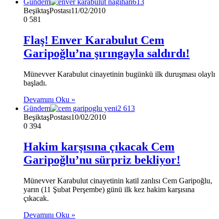
Gündem
BeşiktaşPostası
11/02/2010
0
581
Flaş! Enver Karabulut Cem
Garipoğlu’na şırıngayla saldırdı!
Münevver Karabulut cinayetinin bugünkü ilk duruşması olaylı
başladı.
Devamını Oku »
Gündem
BeşiktaşPostası
10/02/2010
0
394
Hakim karşısına çıkacak Cem
Garipoğlu’nu sürpriz bekliyor!
Münevver Karabulut cinayetinin katil zanlısı Cem Garipoğlu,
yarın (11 Şubat Perşembe) günü ilk kez hakim karşısına
çıkacak.
Devamını Oku »