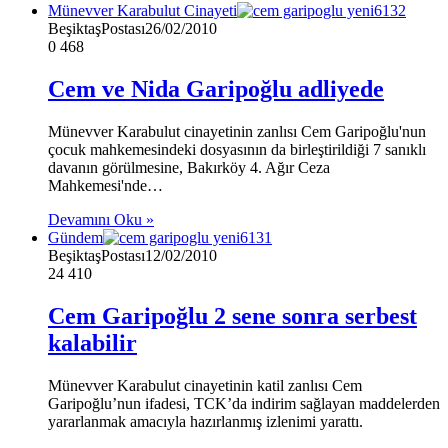
Münevver Karabulut Cinayeti
BeşiktaşPostası
26/02/2010
0
468
Cem ve Nida Garipoğlu adliyede
Münevver Karabulut cinayetinin zanlısı Cem Garipoğlu'nun
çocuk mahkemesindeki dosyasının da birleştirildiği 7 sanıklı
davanın görülmesine, Bakırköy 4. Ağır Ceza
Mahkemesi'nde…
Devamını Oku »
Gündem
BeşiktaşPostası
12/02/2010
24
410
Cem Garipoğlu 2 sene sonra serbest
kalabilir
Münevver Karabulut cinayetinin katil zanlısı Cem
Garipoğlu’nun ifadesi, TCK’da indirim sağlayan maddelerden
yararlanmak amacıyla hazırlanmış izlenimi yarattı.