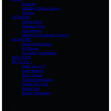
Röportaj
Müslüm Gülhan Yazıyor
Podcast
GÜNDEM
Günün Olayı
Haftanın Olayı
Çarşı Davası
Münevver Karabulut Cinayeti
EKONOMI
Ekonomi Haberleri
İş Dünyası
Aşçıoğlu Construction
MAGAZIN
NE OLDU ?
Neler Oluyor ?
Jorge Mendes
Fulya Davası
Yıldırım Demirören
Ahmet Nur Çebi
Hasan Arat
Hürser Tekinoktay
Facebook
X
Pinterest