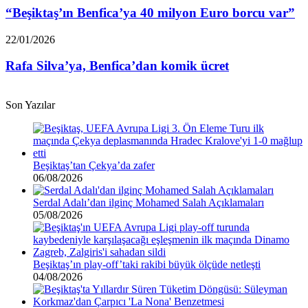
40
“Beşiktaş’ın Benfica’ya 40 milyon Euro borcu var”
milyon
Euro
Rafa
22/01/2026
borcu
Silva’ya,
var”
Benfica’dan
Rafa Silva’ya, Benfica’dan komik ücret
komik
ücret
Son Yazılar
Beşiktaş’tan Çekya’da zafer
06/08/2026
Serdal Adalı’dan ilginç Mohamed Salah Açıklamaları
05/08/2026
Beşiktaş’ın play-off’taki rakibi büyük ölçüde netleşti
04/08/2026