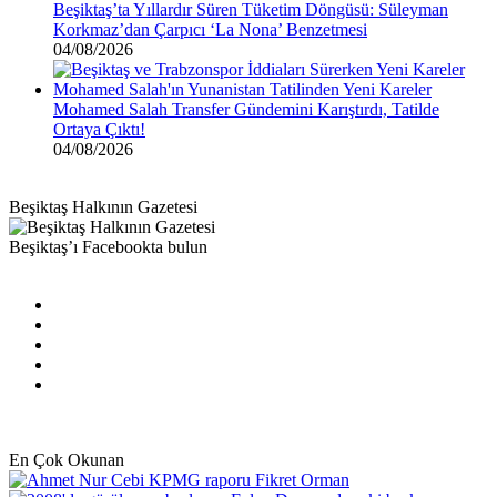
Beşiktaş’ta Yıllardır Süren Tüketim Döngüsü: Süleyman
Korkmaz’dan Çarpıcı ‘La Nona’ Benzetmesi
04/08/2026
Mohamed Salah Transfer Gündemini Karıştırdı, Tatilde
Ortaya Çıktı!
04/08/2026
Beşiktaş Halkının Gazetesi
Beşiktaş’ı Facebookta bulun
Facebook
X
Pinterest
YouTube
Instagram
En Çok Okunan