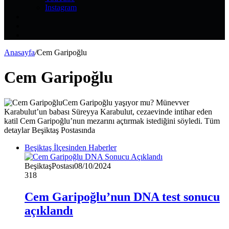
Instagram
Kayıt
Ol
Rastgele
Makale
Kenar
Bölmesi
Anasayfa
/
Cem Garipoğlu
Cem Garipoğlu
Cem Garipoğlu yaşıyor mu? Münevver
Karabulut’un babası Süreyya Karabulut, cezaevinde intihar eden
katil Cem Garipoğlu’nun mezarını açtırmak istediğini söyledi. Tüm
detaylar Beşiktaş Postasında
Beşiktaş İlçesinden Haberler
BeşiktaşPostası
08/10/2024
318
Cem Garipoğlu’nun DNA test sonucu
açıklandı