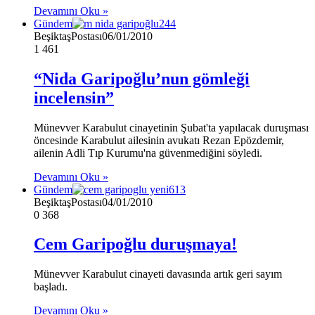
Devamını Oku »
Gündem
BeşiktaşPostası
06/01/2010
1
461
“Nida Garipoğlu’nun gömleği
incelensin”
Münevver Karabulut cinayetinin Şubat'ta yapılacak duruşması
öncesinde Karabulut ailesinin avukatı Rezan Epözdemir,
ailenin Adli Tıp Kurumu'na güvenmediğini söyledi.
Devamını Oku »
Gündem
BeşiktaşPostası
04/01/2010
0
368
Cem Garipoğlu duruşmaya!
Münevver Karabulut cinayeti davasında artık geri sayım
başladı.
Devamını Oku »