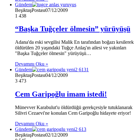
Gündem
BeşiktaşPostası
07/12/2009
1
438
“Başka Tuğçeler ölmesin” yürüyüşü
Adana'da eski sevgilisi Malik En tarafından boğazı kesilerek
öldürülen 20 yaşındaki Tuğçe Anlaş'ın ailesi ve yakınları
"Başka Tuğçeler ölmesin" yürüyüşü…
Devamını Oku »
Gündem
BeşiktaşPostası
04/12/2009
3
473
Cem Garipoğlu imam istedi!
Münevver Karabulut'u öldürdüğü gerekçesiyle tutuklanarak
Silivri Cezaevi'ne konulan Cem Garipoğlu hidayete eriyor!
Devamını Oku »
Gündem
BeşiktaşPostası
02/12/2009