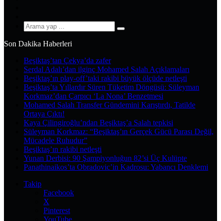
YouTube
Instagram
Arama
yap
Son Dakika Haberleri
...
Beşiktaş’tan Çekya’da zafer
Serdal Adalı’dan ilginç Mohamed Salah Açıklamaları
Beşiktaş’ın play-off’taki rakibi büyük ölçüde netleşti
Beşiktaş’ta Yıllardır Süren Tüketim Döngüsü: Süleyman
Korkmaz’dan Çarpıcı ‘La Nona’ Benzetmesi
Mohamed Salah Transfer Gündemini Karıştırdı, Tatilde
Ortaya Çıktı!
Kaya Çilingiroğlu’ndan Beşiktaş’a Salah tepkisi
Süleyman Korkmaz: “Beşiktaş’ın Gerçek Gücü Parası Değil,
Mücadele Ruhudur”
Beşiktaş’ın rakibi netleşti
Yunan Derbisi: 90 Şampiyonluğun 82’si Üç Kulüpte
Panathinaikos’ta Obradovic’in Kadrosu: Yabancı Denklemi
Takip
Facebook
X
Pinterest
YouTube