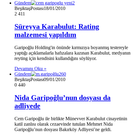
Gündem
BeşiktaşPostası
18/01/2010
2
411
Süreyya Karabulut: Rating
malzemesi yapıldım
Garipoğlu Holding'in önünde kırmızıya boyanmış testereyle
yaptığı açıklamalarla hafızalara kazınan Karabulut, medyanın
reyting için kendisini kullandığını söylüyor.
Devamını Oku »
Gündem
BeşiktaşPostası
09/01/2010
0
440
Nida Garipoğlu’nun dosyası da
adliyede
Cem Garipoğlu ile birlikte Münevver Karabulut cinayetinin
katil zanlısı olarak cezaevinde tutulan Mehmet Nida
Garipoğlu’nun dosyası Bakırköy Adliyesi’ne geldi.