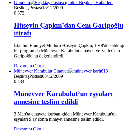
Gündem
BeşiktaşPostası
18/12/2009
0
372
Hüseyin Çapkın’dan Cem Garipoğlu
itirafı
İstanbul Emniyet Müdürü Hüseyin Çapkın, TV8'de katıldığı
bir programda Münevver Karabulut cinayeti ve zanlı Cem
Garipoğlu'nu değerlendirdi.
Devamını Oku »
Münevver Karabulut Cinayeti
BeşiktaşPostası
08/12/2009
0
434
Münevver Karabulut’un eşyaları
annesine teslim edildi
3 Mart'ta cinayete kurban giden Münevver Karabulut'un
eşyaları 9 ay sonra nihayet annesine teslim edildi.
Devamını Oku »