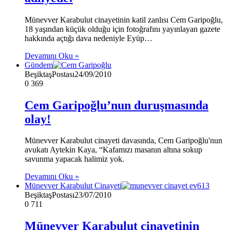
Münevver Karabulut cinayetinin katil zanlısı Cem Garipoğlu,
18 yaşından küçük olduğu için fotoğrafını yayınlayan gazete
hakkında açtığı dava nedeniyle Eyüp…
Devamını Oku »
Gündem
BeşiktaşPostası
24/09/2010
0
369
Cem Garipoğlu’nun duruşmasında
olay!
Münevver Karabulut cinayeti davasında, Cem Garipoğlu'nun
avukatı Aytekin Kaya, “Kafamızı masanın altına sokup
savunma yapacak halimiz yok.
Devamını Oku »
Münevver Karabulut Cinayeti
BeşiktaşPostası
23/07/2010
0
711
Münevver Karabulut cinayetinin