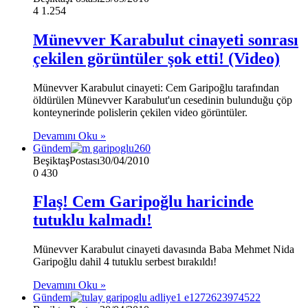
4
1.254
Münevver Karabulut cinayeti sonrası
çekilen görüntüler şok etti! (Video)
Münevver Karabulut cinayeti: Cem Garipoğlu tarafından
öldürülen Münevver Karabulut'un cesedinin bulunduğu çöp
konteynerinde polislerin çekilen video görüntüler.
Devamını Oku »
Gündem
BeşiktaşPostası
30/04/2010
0
430
Flaş! Cem Garipoğlu haricinde
tutuklu kalmadı!
Münevver Karabulut cinayeti davasında Baba Mehmet Nida
Garipoğlu dahil 4 tutuklu serbest bırakıldı!
Devamını Oku »
Gündem