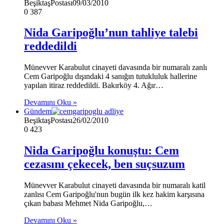
BeşiktaşPostası
09/03/2010
0
387
Nida Garipoğlu’nun tahliye talebi
reddedildi
Münevver Karabulut cinayeti davasında bir numaralı zanlı
Cem Garipoğlu dışındaki 4 sanığın tutukluluk hallerine
yapılan itiraz reddedildi. Bakırköy 4. Ağır…
Devamını Oku »
Gündem
BeşiktaşPostası
26/02/2010
0
423
Nida Garipoğlu konuştu: Cem
cezasını çekecek, ben suçsuzum
Münevver Karabulut cinayeti davasında bir numaralı katil
zanlısı Cem Garipoğlu'nun bugün ilk kez hakim karşısına
çıkan babası Mehmet Nida Garipoğlu,…
Devamını Oku »