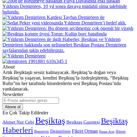
About
Artık Beşiktaşlı sessiz kalmayacak. Beşiktaş’ta doğan veya
Beşiktaş’ta yaşayan, kendini Beşiktaş’la özdeşleştirmiş, “Beşiktaş
Ruhu”nu her tarafında hissedenlerin sesi Beşiktaş Postası’nda
yankılanacak.
Newsletter
E-
Posta
adresinizi
En Çok Takip Edilenler
giriniz
Beşiktaş
Beşiktaş
Beşiktaş Gazetesi
Ahmet Nur Çebi
Haberleri
Demirören
Fikret Orman
Bonservis
Hürser
Hasan Arat