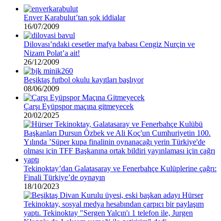
Enver Karabulut’tan şok iddialar
16/07/2009
Dilovası’ndaki cesetler mafya babası Cengiz Nurçin ve
Nizam Polat’a ait!
26/12/2009
Beşiktaş futbol okulu kayıtları başlıyor
08/06/2009
Çarşı Eyüpspor maçına gitmeyecek
20/02/2025
Tekinoktay’dan Galatasaray ve Fenerbahçe Kulüplerine çağrı:
Finali Türkiye’de oynayın
18/10/2023