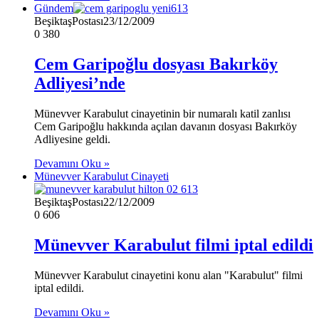
Gündem
BeşiktaşPostası
23/12/2009
0
380
Cem Garipoğlu dosyası Bakırköy
Adliyesi’nde
Münevver Karabulut cinayetinin bir numaralı katil zanlısı
Cem Garipoğlu hakkında açılan davanın dosyası Bakırköy
Adliyesine geldi.
Devamını Oku »
Münevver Karabulut Cinayeti
BeşiktaşPostası
22/12/2009
0
606
Münevver Karabulut filmi iptal edildi
Münevver Karabulut cinayetini konu alan "Karabulut" filmi
iptal edildi.
Devamını Oku »