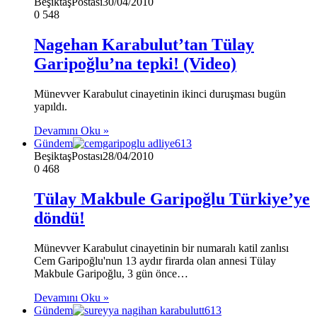
BeşiktaşPostası
30/04/2010
0
548
Nagehan Karabulut’tan Tülay
Garipoğlu’na tepki! (Video)
Münevver Karabulut cinayetinin ikinci duruşması bugün
yapıldı.
Devamını Oku »
Gündem
BeşiktaşPostası
28/04/2010
0
468
Tülay Makbule Garipoğlu Türkiye’ye
döndü!
Münevver Karabulut cinayetinin bir numaralı katil zanlısı
Cem Garipoğlu'nun 13 aydır firarda olan annesi Tülay
Makbule Garipoğlu, 3 gün önce…
Devamını Oku »
Gündem