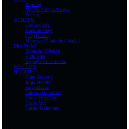
Röportaj
Müslüm Gülhan Yazıyor
Podcast
GÜNDEM
Günün Olayı
Haftanın Olayı
Çarşı Davası
Münevver Karabulut Cinayeti
EKONOMI
Ekonomi Haberleri
İş Dünyası
Aşçıoğlu Construction
MAGAZIN
NE OLDU ?
Neler Oluyor ?
Jorge Mendes
Fulya Davası
Yıldırım Demirören
Ahmet Nur Çebi
Hasan Arat
Hürser Tekinoktay
Facebook
X
Pinterest