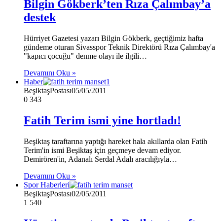
Bilgin Gökberk’ten Rıza Çalımbay’a
destek
Hürriyet Gazetesi yazarı Bilgin Gökberk, geçtiğimiz hafta
gündeme oturan Sivasspor Teknik Direktörü Rıza Çalımbay'a
"kapıcı çocuğu" denme olayı ile ilgili…
Devamını Oku »
Haber
BeşiktaşPostası
05/05/2011
0
343
Fatih Terim ismi yine hortladı!
Beşiktaş taraftarına yaptığı hareket hala akıllarda olan Fatih
Terim'in ismi Beşiktaş için geçmeye devam ediyor.
Demirören'in, Adanalı Serdal Adalı aracılığıyla…
Devamını Oku »
Spor Haberleri
BeşiktaşPostası
02/05/2011
1
540