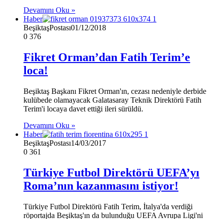
Devamını Oku »
Haber
BeşiktaşPostası
01/12/2018
0
376
Fikret Orman’dan Fatih Terim’e
loca!
Beşiktaş Başkanı Fikret Orman'ın, cezası nedeniyle derbide
kulübede olamayacak Galatasaray Teknik Direktörü Fatih
Terim'i locaya davet ettiği ileri sürüldü.
Devamını Oku »
Haber
BeşiktaşPostası
14/03/2017
0
361
Türkiye Futbol Direktörü UEFA’yı
Roma’nın kazanmasını istiyor!
Türkiye Futbol Direktörü Fatih Terim, İtalya'da verdiği
röportajda Beşiktaş'ın da bulunduğu UEFA Avrupa Ligi'ni