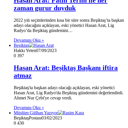
Hasan Arat: Fatih Terim ile her
zaman gurur duyduk
2022 yılı seçimlerinden kısa bir süre sonra Beşiktaş’ta başkan
adayı olacağını açıklayan, eski yönetici Hasan Arat, Lig
Radyo’da Beşiktaş gündemini…
Devamını Oku »
Beşiktaş
Hakkı Yeten
07/09/2023
0
397
Hasan Arat: Beşiktaş Başkanı iftira
atmaz
Beşiktaş'ta başkan adayı olacağı açıklayan, eski yönetici
Hasan Arat, Lig Radyo'da Beşiktaş gündemini değerlendirdi.
Ahmet Nur Çebi'ye cevap verdi.
Devamını Oku »
Müslüm Gülhan Yazıyor
BeşiktaşPostası
03/02/2023
0
430