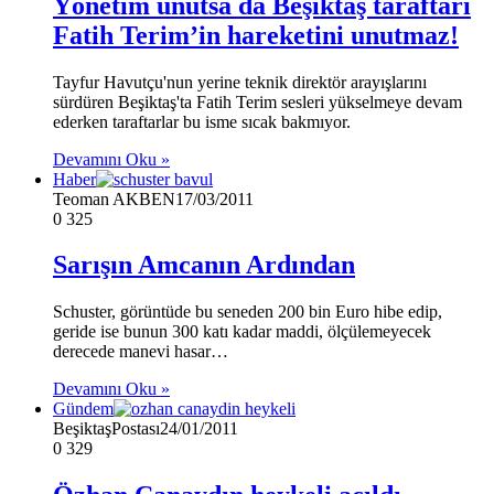
Yönetim unutsa da Beşiktaş taraftarı
Fatih Terim’in hareketini unutmaz!
Tayfur Havutçu'nun yerine teknik direktör arayışlarını
sürdüren Beşiktaş'ta Fatih Terim sesleri yükselmeye devam
ederken taraftarlar bu isme sıcak bakmıyor.
Devamını Oku »
Haber
Teoman AKBEN
17/03/2011
0
325
Sarışın Amcanın Ardından
Schuster, görüntüde bu seneden 200 bin Euro hibe edip,
geride ise bunun 300 katı kadar maddi, ölçülemeyecek
derecede manevi hasar…
Devamını Oku »
Gündem
BeşiktaşPostası
24/01/2011
0
329