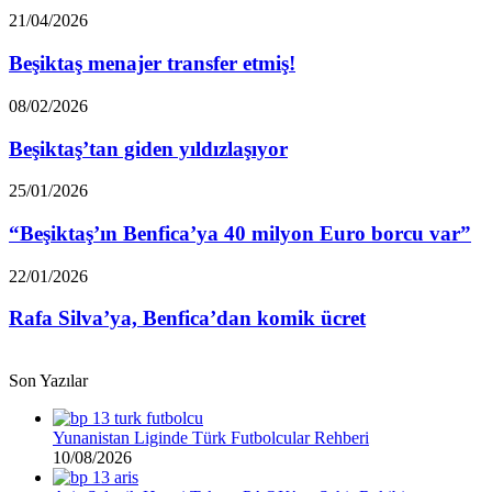
ateş
Beşiktaş
21/04/2026
püskürdü!
menajer
transfer
Beşiktaş menajer transfer etmiş!
etmiş!
Beşiktaş’tan
08/02/2026
giden
yıldızlaşıyor
Beşiktaş’tan giden yıldızlaşıyor
“Beşiktaş’ın
25/01/2026
Benfica’ya
40
“Beşiktaş’ın Benfica’ya 40 milyon Euro borcu var”
milyon
Euro
Rafa
22/01/2026
borcu
Silva’ya,
var”
Benfica’dan
Rafa Silva’ya, Benfica’dan komik ücret
komik
ücret
Son Yazılar
Yunanistan Liginde Türk Futbolcular Rehberi
10/08/2026