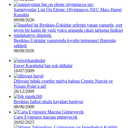
Şampiyonlar Ligi Ön Eleme: Olympiacos NEC Maçı Hangi
Kanalda
09/08/2026
Beşiktaş-Üsküdar vapurunda kıyafet tartışması! Bastonla
saldırdı
08/08/2026
Enver Karabulut’tan şok iddialar
16/07/2009
Dilovası’ndaki cesetler mafya babası Cengiz Nurçin ve
Nizam Polat’a ait!
26/12/2009
Beşiktaş futbol okulu kayıtları başlıyor
08/06/2009
Çarşı Eyüpspor maçına gitmeyecek
20/02/2025