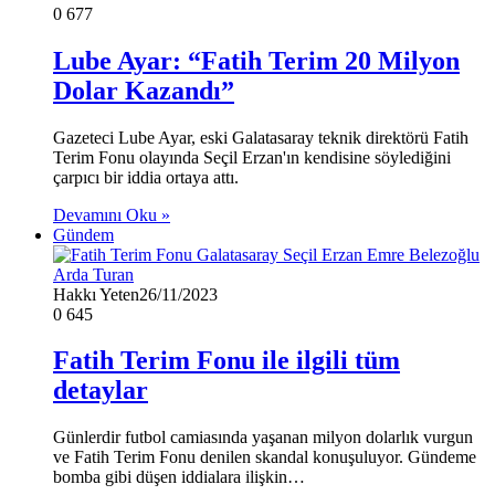
0
677
Lube Ayar: “Fatih Terim 20 Milyon
Dolar Kazandı”
Gazeteci Lube Ayar, eski Galatasaray teknik direktörü Fatih
Terim Fonu olayında Seçil Erzan'ın kendisine söylediğini
çarpıcı bir iddia ortaya attı.
Devamını Oku »
Gündem
Hakkı Yeten
26/11/2023
0
645
Fatih Terim Fonu ile ilgili tüm
detaylar
Günlerdir futbol camiasında yaşanan milyon dolarlık vurgun
ve Fatih Terim Fonu denilen skandal konuşuluyor. Gündeme
bomba gibi düşen iddialara ilişkin…