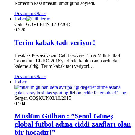
Roma'nın kazanmasını umduğunu söyledi.
Devamını Oku »
Haber
Cahit GÖVEREN
18/10/2015
0
320
Terim kabak tadı veriyor!
Beşiktaş Postası yazarı Cahit Göveren’in A Milli Futbol
Takımı'nın EURO 2016'ya direkt katılmasının ardından
kaleme aldığı Terim kabak tadı veriyor!…
Devamını Oku »
Haber
Sergen COŞKUN
03/10/2015
0
504
Müslüm Gülhan : ”Şenol Güneş
global futbol adına ciddi zaafları olan
bir hocadır!”