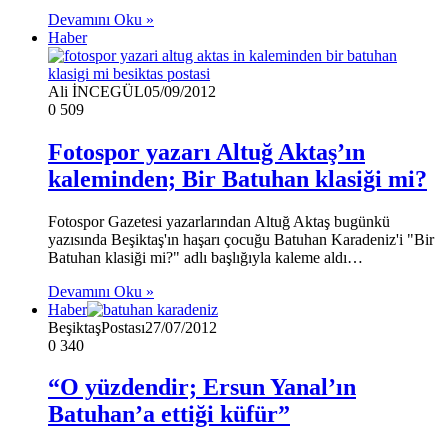
Devamını Oku »
Haber
Ali İNCEGÜL
05/09/2012
0
509
Fotospor yazarı Altuğ Aktaş’ın
kaleminden; Bir Batuhan klasiği mi?
Fotospor Gazetesi yazarlarından Altuğ Aktaş bugünkü
yazısında Beşiktaş'ın haşarı çocuğu Batuhan Karadeniz'i "Bir
Batuhan klasiği mi?" adlı başlığıyla kaleme aldı…
Devamını Oku »
Haber
BeşiktaşPostası
27/07/2012
0
340
“O yüzdendir; Ersun Yanal’ın
Batuhan’a ettiği küfür”