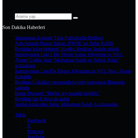
YouTube
Instagram
Arama
yap
Son Dakika Haberleri
...
Yunanistan Liginde Türk Futbolcular Rehberi
Aris Selanik Hangi Takım: PAOK’un Şehir Rakibi
Beşiktaş’a kaybetmişti! Hradec Kralove liginde güldü
Şampiyonlar Ligi 3 Ön Eleme Sonuc Olympiacos NEC
Ahmet Çağlar’dan “Mohamed Salah ve Serdal Adalı”
açıklaması
Şampiyonlar Ligi Ön Eleme: Olympiacos NEC Maçı Hangi
Kanalda
Beşiktaş-Üsküdar vapurunda kıyafet tartışması! Bastonla
saldırdı
Battal Durusel: “Hiçbir şey tesadüf değildi.”
Beşiktaş’tan Çekya’da zafer
Serdal Adalı’dan ilginç Mohamed Salah Açıklamaları
Takip
Facebook
X
Pinterest
YouTube