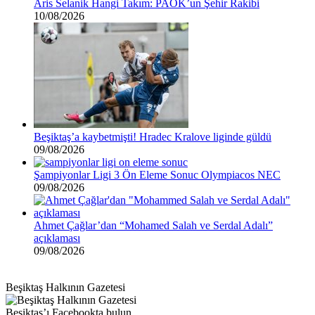
Aris Selanik Hangi Takım: PAOK’un Şehir Rakibi
10/08/2026
Beşiktaş’a kaybetmişti! Hradec Kralove liginde güldü
09/08/2026
Şampiyonlar Ligi 3 Ön Eleme Sonuc Olympiacos NEC
09/08/2026
Ahmet Çağlar’dan “Mohamed Salah ve Serdal Adalı”
açıklaması
09/08/2026
Beşiktaş Halkının Gazetesi
Beşiktaş’ı Facebookta bulun