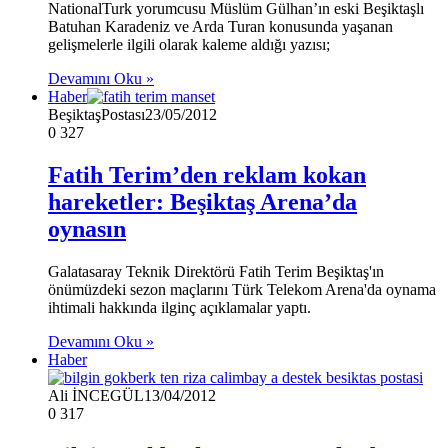
NationalTurk yorumcusu Müslüm Gülhan’ın eski Beşiktaşlı
Batuhan Karadeniz ve Arda Turan konusunda yaşanan
gelişmelerle ilgili olarak kaleme aldığı yazısı;
Devamını Oku »
Haber
BeşiktaşPostası
23/05/2012
0
327
Fatih Terim’den reklam kokan
hareketler: Beşiktaş Arena’da
oynasın
Galatasaray Teknik Direktörü Fatih Terim Beşiktaş'ın
önümüzdeki sezon maçlarını Türk Telekom Arena'da oynama
ihtimali hakkında ilginç açıklamalar yaptı.
Devamını Oku »
Haber
Ali İNCEGÜL
13/04/2012
0
317