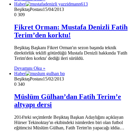
Haber
BeşiktaşPostası
15/04/2013
0
309
Fikret Orman: Mustafa Denizli Fatih
Terim’den korktu!
Beşiktaş Başkanı Fikret Orman'ın sezon başında teknik
direktörlük teklifi götürdüğü Mustafa Denizli hakkında 'Fatih
Terim'den korktu' dediği ileri sürüldü.
Devamını Oku »
Haber
BeşiktaşPostası
15/02/2013
0
340
Müslüm Gülhan’dan Fatih Terim’e
altyapı dersi
2014'teki seçimlerde Beşiktaş Başkan Adaylığını açıklayan
Hürser Tekinoktay'ın ekibindeki isimlerden biri olan futbol
eğitimcisi Müslüm Gülhan, Fatih Terim'in yapacağı iddia…