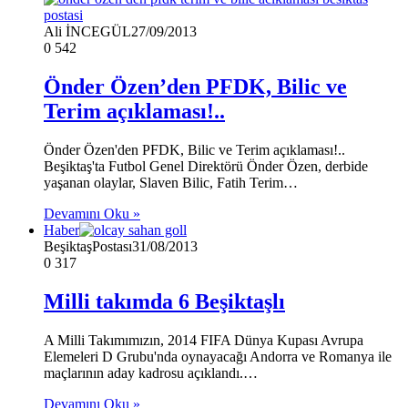
Ali İNCEGÜL
27/09/2013
0
542
Önder Özen’den PFDK, Bilic ve
Terim açıklaması!..
Önder Özen'den PFDK, Bilic ve Terim açıklaması!..
Beşiktaş'ta Futbol Genel Direktörü Önder Özen, derbide
yaşanan olaylar, Slaven Bilic, Fatih Terim…
Devamını Oku »
Haber
BeşiktaşPostası
31/08/2013
0
317
Milli takımda 6 Beşiktaşlı
A Milli Takımımızın, 2014 FIFA Dünya Kupası Avrupa
Elemeleri D Grubu'nda oynayacağı Andorra ve Romanya ile
maçlarının aday kadrosu açıklandı.…
Devamını Oku »