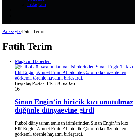
Instagram
Kayıt
Ol
Rastgele
Makale
Kenar
Bölmesi
Anasayfa
/
Fatih Terim
Fatih Terim
Magazin Haberleri
Beşiktaş Postası FR
18/05/2026
16
Sinan Engin’in biricik kızı unutulmaz
düğünle dünyaevine girdi
Futbol dünyasının tanınan isimlerinden Sinan Engin’in kızı
Elif Engin, Ahmet Emin Ahlatcı ile Çorum’da düzenlenen
görkemli törenle hayatını birleştirdi.