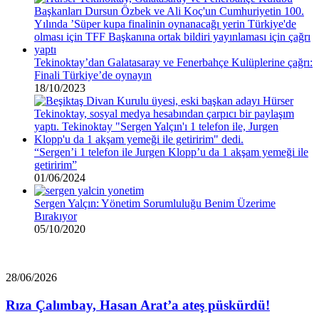
Tekinoktay’dan Galatasaray ve Fenerbahçe Kulüplerine çağrı:
Finali Türkiye’de oynayın
18/10/2023
“Sergen’i 1 telefon ile Jurgen Klopp’u da 1 akşam yemeği ile
getiririm”
01/06/2024
Sergen Yalçın: Yönetim Sorumluluğu Benim Üzerime
Bırakıyor
05/10/2020
Rıza
28/06/2026
Çalımbay,
Hasan
Rıza Çalımbay, Hasan Arat’a ateş püskürdü!
Arat’a