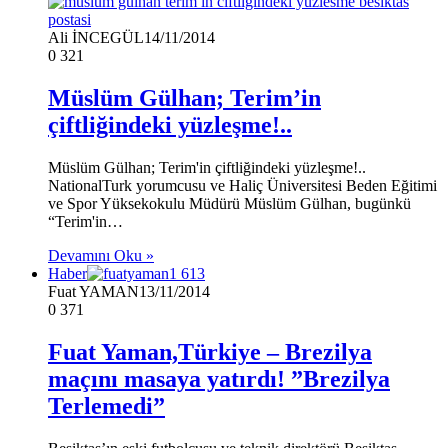
Ali İNCEGÜL
14/11/2014
0
321
Müslüm Gülhan; Terim’in
çiftliğindeki yüzleşme!..
Müslüm Gülhan; Terim'in çiftliğindeki yüzleşme!..
NationalTurk yorumcusu ve Haliç Üniversitesi Beden Eğitimi
ve Spor Yüksekokulu Müdürü Müslüm Gülhan, bugünkü
“Terim'in…
Devamını Oku »
Haber
Fuat YAMAN
13/11/2014
0
371
Fuat Yaman,Türkiye – Brezilya
maçını masaya yatırdı! ”Brezilya
Terlemedi”