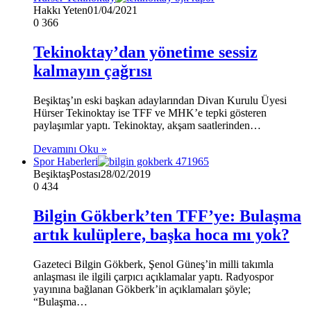
Hakkı Yeten
01/04/2021
0
366
Tekinoktay’dan yönetime sessiz
kalmayın çağrısı
Beşiktaş’ın eski başkan adaylarından Divan Kurulu Üyesi
Hürser Tekinoktay ise TFF ve MHK’e tepki gösteren
paylaşımlar yaptı. Tekinoktay, akşam saatlerinden…
Devamını Oku »
Spor Haberleri
BeşiktaşPostası
28/02/2019
0
434
Bilgin Gökberk’ten TFF’ye: Bulaşma
artık kulüplere, başka hoca mı yok?
Gazeteci Bilgin Gökberk, Şenol Güneş’in milli takımla
anlaşması ile ilgili çarpıcı açıklamalar yaptı. Radyospor
yayınına bağlanan Gökberk’in açıklamaları şöyle;
“Bulaşma…