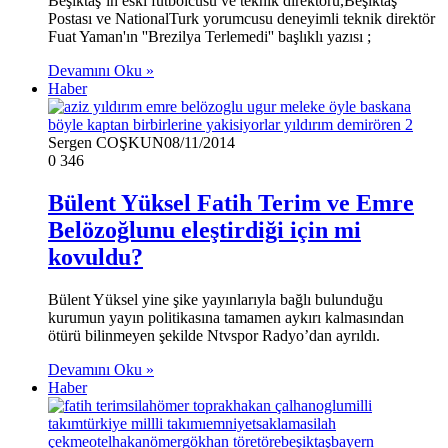
Beşiktaş’ın eski futbolcusu ve teknik direktörü,Beşiktaş
Postası ve NationalTurk yorumcusu deneyimli teknik direktör
Fuat Yaman'ın ''Brezilya Terlemedi'' başlıklı yazısı ;
Devamını Oku »
Haber
Sergen COŞKUN
08/11/2014
0
346
Bülent Yüksel Fatih Terim ve Emre
Belözoğlunu eleştirdiği için mi
kovuldu?
Bülent Yüksel yine şike yayınlarıyla bağlı bulunduğu
kurumun yayın politikasına tamamen aykırı kalmasından
ötürü bilinmeyen şekilde Ntvspor Radyo’dan ayrıldı.
Devamını Oku »
Haber