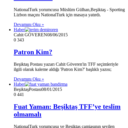
NationalTurk yorumcusu Müslüm Gülhan,Beşiktaş - Sporting
Lizbon maçını NationalTurk için masaya yatırdı.
Devamını Oku »
Haber
Cahit GÖVEREN
08/06/2015
0
343
Patron Kim?
Beşiktaş Postası yazarı Cahit Göveren'in TFF seçimleriyle
ilgili olarak kaleme aldığı 'Patron Kim?' başlıklı yazısı;
Devamını Oku »
Haber
BeşiktaşPostası
08/01/2015
0
441
Fuat Yaman: Beşiktaş TFF’ye teslim
olmamalı
NationalTurk yorumcusu ve Beşiktaş camiasının sevilen