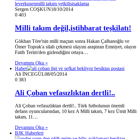
Sergen COŞKUN
18/10/2014
0
403
Milli takım değil,istihbarat teşkilatı!
Gökhan Töre'nin milli maçtan sonra Hakan Çalhanoğlu ve
Ömer Toprak'a silah çekmesi olayını araştıran Emniyet, olayın
Fatih Terim'den gizlendiğini ortaya…
Devamını Oku »
Haber
Ali İNCEGÜL
08/05/2014
0
383
Ali Çoban vefasızlıktan dertli!..
Ali Çoban vefasızlıktan dertli!.. Türk futbolunun önemli
defans oyuncularından, 10 kez A Milli takım, 7 kez Ümit Milli
takım, 11…
Devamını Oku »
BJK Haberleri