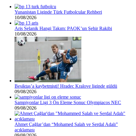
Yunanistan Liginde Türk Futbolcular Rehberi
10/08/2026
Aris Selanik Hangi Takım: PAOK’un Şehir Rakibi
10/08/2026
Beşiktaş’a kaybetmişti! Hradec Kralove liginde güldü
09/08/2026
Şampiyonlar Ligi 3 Ön Eleme Sonuc Olympiacos NEC
09/08/2026
Ahmet Çağlar’dan “Mohamed Salah ve Serdal Adalı”
açıklaması
09/08/2026