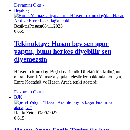
Devamını Oku »
Beşiktaş
BeşiktaşPostası
08/11/2023
0
655
Tekinoktay: Hasan bey sen spor
yaptın, bunu herkes diyebilir sen
diyemezsin
Hürser Tekinoktay, Beşiktaş Teknik Direktörlük koltuğunda
oturan Burak Yılmaz'a yapılan eleştiriler hakkında konuştu,
Emre Kocadağ ve Hasan Arat'a tepki gösterdi.
Devamını Oku »
BJK
Hakkı Yeten
09/09/2023
0
615