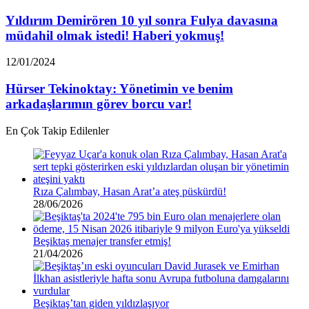
Demirören
sildi
10
Yıldırım Demirören 10 yıl sonra Fulya davasına
yıl
müdahil olmak istedi! Haberi yokmuş!
sonra
Fulya
Hürser
12/01/2024
davasına
Tekinoktay:
müdahil
Yönetimin
Hürser Tekinoktay: Yönetimin ve benim
olmak
ve
arkadaşlarımın görev borcu var!
istedi!
benim
Haberi
arkadaşlarımın
yokmuş!
En Çok Takip Edilenler
görev
borcu
var!
Rıza Çalımbay, Hasan Arat’a ateş püskürdü!
28/06/2026
Beşiktaş menajer transfer etmiş!
21/04/2026
Beşiktaş’tan giden yıldızlaşıyor