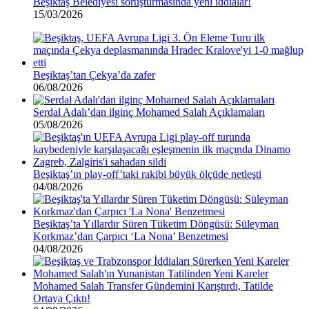
Beşiktaş Belediyesi soruşturmasında yeni iddialar!
15/03/2026
Beşiktaş’tan Çekya’da zafer
06/08/2026
Serdal Adalı’dan ilginç Mohamed Salah Açıklamaları
05/08/2026
Beşiktaş’ın play-off’taki rakibi büyük ölçüde netleşti
04/08/2026
Beşiktaş’ta Yıllardır Süren Tüketim Döngüsü: Süleyman
Korkmaz’dan Çarpıcı ‘La Nona’ Benzetmesi
04/08/2026
Mohamed Salah Transfer Gündemini Karıştırdı, Tatilde
Ortaya Çıktı!