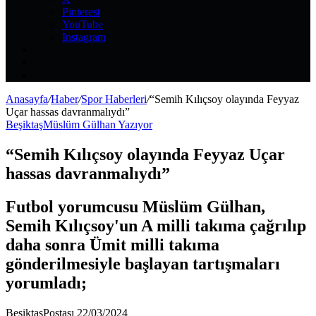
Pinterest
YouTube
Instagram
Kayıt
Ol
Rastgele
Makale
Kenar
Bölmesi
Anasayfa
/
Haber
/
Spor Haberleri
/
“Semih Kılıçsoy olayında Feyyaz
Uçar hassas davranmalıydı”
Beşiktaş
Müslüm Gülhan Yazıyor
“Semih Kılıçsoy olayında Feyyaz Uçar
hassas davranmalıydı”
Futbol yorumcusu Müslüm Gülhan,
Semih Kılıçsoy'un A milli takıma çağrılıp
daha sonra Ümit milli takıma
gönderilmesiyle başlayan tartışmaları
yorumladı;
Bir
BeşiktaşPostası
22/03/2024