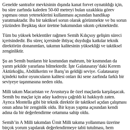
Genelde santrafor mevkisinin dışında kanat forvet oynatıldığı için,
bu süre zarfında kaleden 50-60 metreyi bulan uzaklıkta görev
yapması onun yeteneklerini kullanması açısından handikap
yaratmaktadır. Bu bir taktiksel sorun olarak görünmekte ve bu sorun
yüzünden Beşiktaş skor üretme bakımından sıkıntı çekmektedir.
Tüm bu yüksek beklentiler rağmen Semih Kılıçsoy gelişim süreci
içerisindedir. Bu süreç içersinde ihtiyaç duyduğu katkılar teknik
direktörün donanımları, takımın kalitesinin yüksekliği ve taktiksel
zenginliktir.
Şu an Semih bunların bir kısmından mahrum, bir kısmından da
yarım şekilde yararlana bilmektedir. İşte Galatasaray’daki Kerem
Aktürkoğlu, Abdülkerim ve Barış’ın geldiği seviye. Galatasaray
içindeki tudor oyuncuların kalitesi onları iki sene zarfında farklı bir
seviyeye taşınmasına neden oldu.
Milli takım Macaristan ve Avusturya ile özel maçlarda karşılaşacak.
Semih bu maçlar için aday kadroya çağrıldı ki hakkıydı zaten.
Ayrıca Montella gibi bir teknik direktör ile taktiksel açıdan çalışması
onun adına bir zenginlik oldu. Bir kıyas yapma açısından kendi
adına da bir değerlendirme ortamına sahip oldu.
Semih’in A Milli takımdan Ümit Milli takıma yollanması üzerine
birçok yorum yapılarak değerlendirmeye tabii tutulması, hem