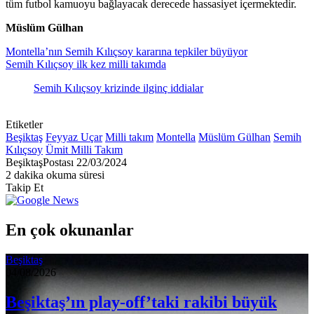
tüm futbol kamuoyu bağlayacak derecede hassasiyet içermektedir.
Müslüm Gülhan
Montella’nın Semih Kılıçsoy kararına tepkiler büyüyor
Semih Kılıçsoy ilk kez milli takımda
Semih Kılıçsoy krizinde ilginç iddialar
Etiketler
Beşiktaş
Feyyaz Uçar
Milli takım
Montella
Müslüm Gülhan
Semih
Kılıçsoy
Ümit Milli Takım
Bir
BeşiktaşPostası
22/03/2024
e-
2 dakika okuma süresi
posta
Takip Et
göndermek
En çok okunanlar
Beşiktaş
04/08/2026
Beşiktaş’ın play-off’taki rakibi büyük