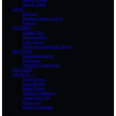
Spor & Sağlık
SPOR
Röportaj
Müslüm Gülhan Yazıyor
Podcast
GÜNDEM
Günün Olayı
Haftanın Olayı
Çarşı Davası
Münevver Karabulut Cinayeti
EKONOMI
Ekonomi Haberleri
İş Dünyası
Aşçıoğlu Construction
MAGAZIN
NE OLDU ?
Neler Oluyor ?
Jorge Mendes
Fulya Davası
Yıldırım Demirören
Ahmet Nur Çebi
Hasan Arat
Hürser Tekinoktay
Facebook