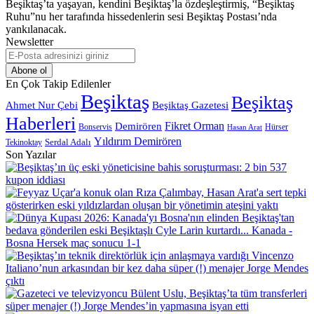
Beşiktaş’ta yaşayan, kendini Beşiktaş’la özdeşleştirmiş, “Beşiktaş
Ruhu”nu her tarafında hissedenlerin sesi Beşiktaş Postası’nda
yankılanacak.
Newsletter
E-
Posta
adresinizi
En Çok Takip Edilenler
giriniz
Beşiktaş
Beşiktaş
Beşiktaş Gazetesi
Ahmet Nur Çebi
Haberleri
Demirören
Fikret Orman
Bonservis
Hürser
Hasan Arat
Yıldırım Demirören
Serdal Adalı
Tekinoktay
Son Yazılar