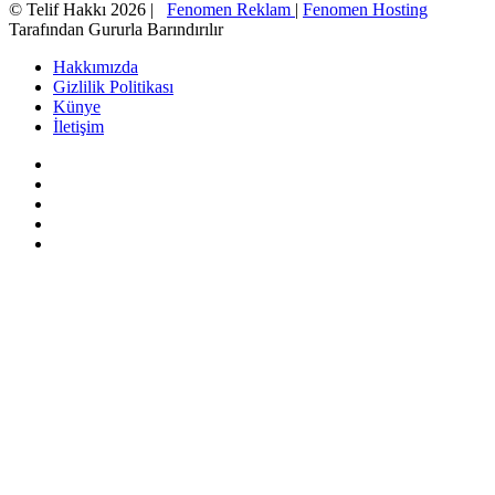
© Telif Hakkı 2026 |
Fenomen Reklam
|
Fenomen Hosting
Tarafından Gururla Barındırılır
Hakkımızda
Gizlilik Politikası
Künye
İletişim
Facebook
X
Pinterest
YouTube
Instagram
Facebook
X
WhatsApp
Telegram
Viber
Başa
dön
tuşu