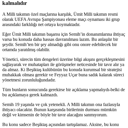
kalmalıdır
A Milli takımın özel maçlarına karşılık, Ümit Milli takımın resmi
olarak UEFA Avrupa Şampiyonası eleme maçı oynaması iki grup
arasındaki farklılığı net ortaya koymaktadır.
Eğer Ümit Milli takımın başarısı için Semih’in donanımlarına ihtiyaç
varsa bu konuda daha hassas davranılması lazım. Bu anlaşılır bir
şeydir. Semih’ten bir şey almadığı gibi onu onore edebilecek bir
ortamda yaratılmış olabilir.
Yönetici, sürecin tüm dengeleri üzerine bilgi akışını gerçekleşmesini
sağlayarak ve muhatapları ile görüşmeler neticesinde bir tavır alır ya
da almaz. Ki Beşiktaş kulübünün bu konuda kurumsal bir stratejisi
muhakkak olması gerekir ve Feyyaz Uçar buna sadık kalarak süreci
yönetmesi zorunluluğundadır.
Tüm bunların sonucunda gerekirse bir açıklama yapmalıydı-belki de
bu açıklamaya gerek kalmazdı.
Semih 19 yaşında ve çok yetenekli. A Milli takımın ona fazlasıyla
ihtiyacı olacaktır. Bunun karşısında birilerinin durması mümkün
değil ve kimsenin de böyle bir tavır alacağını sanmıyorum.
Bu konu sadece Beşiktaş açısından tartışılamaz. Aksine, bu konu