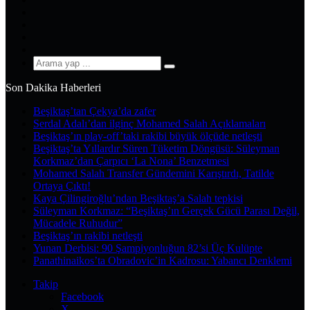
X
Pinterest
YouTube
Instagram
Arama
yap
Son Dakika Haberleri
...
Beşiktaş’tan Çekya’da zafer
Serdal Adalı’dan ilginç Mohamed Salah Açıklamaları
Beşiktaş’ın play-off’taki rakibi büyük ölçüde netleşti
Beşiktaş’ta Yıllardır Süren Tüketim Döngüsü: Süleyman
Korkmaz’dan Çarpıcı ‘La Nona’ Benzetmesi
Mohamed Salah Transfer Gündemini Karıştırdı, Tatilde
Ortaya Çıktı!
Kaya Çilingiroğlu’ndan Beşiktaş’a Salah tepkisi
Süleyman Korkmaz: “Beşiktaş’ın Gerçek Gücü Parası Değil,
Mücadele Ruhudur”
Beşiktaş’ın rakibi netleşti
Yunan Derbisi: 90 Şampiyonluğun 82’si Üç Kulüpte
Panathinaikos’ta Obradovic’in Kadrosu: Yabancı Denklemi
Takip
Facebook
X