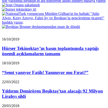
Hürser
16/10/2019
Tekinoktay’ın
basın
Hürser Tekinoktay’ın basın toplantısında yaptığı
toplantısında
önemli açıklamaların tamamı
yaptığı
önemli
“Semt
18/10/2019
açıklamaların
yanıyor
tamamı
Fatih!
“Semt yanıyor Fatih! Yanmıyor mu Fırat?”
Yanmıyor
mu
Yıldırım
22/03/2022
Fırat?”
Demirören
Beşiktaş’tan
Yıldırım Demirören Beşiktaş’tan alacağı 92 Milyon
alacağı
Liralıyı sildi
92
Milyon
Yıldırım
20/03/2018
Liralıyı