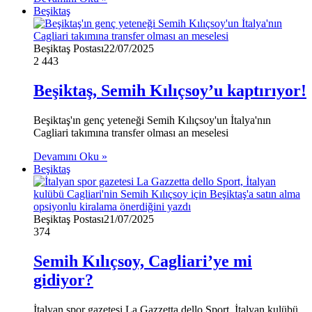
Beşiktaş
Beşiktaş Postası
22/07/2025
2
443
Beşiktaş, Semih Kılıçsoy’u kaptırıyor!
Beşiktaş'ın genç yeteneği Semih Kılıçsoy'un İtalya'nın
Cagliari takımına transfer olması an meselesi
Devamını Oku »
Beşiktaş
Beşiktaş Postası
21/07/2025
374
Semih Kılıçsoy, Cagliari’ye mi
gidiyor?
İtalyan spor gazetesi La Gazzetta dello Sport, İtalyan kulübü