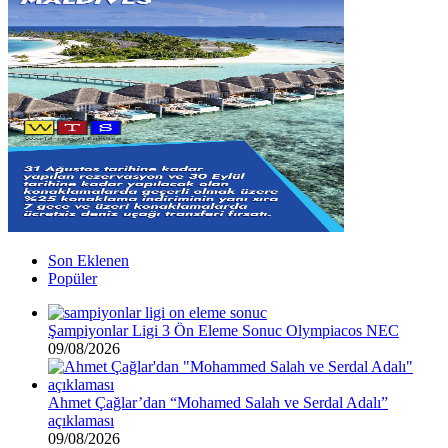
Son Eklenen
Popüler
Şampiyonlar Ligi 3 Ön Eleme Sonuc Olympiacos NEC
09/08/2026
Ahmet Çağlar’dan “Mohamed Salah ve Serdal Adalı”
açıklaması
09/08/2026