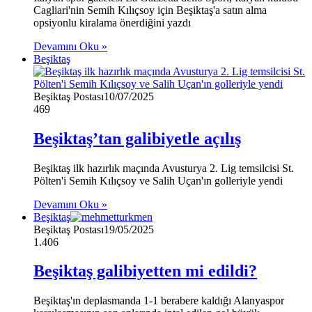
Cagliari'nin Semih Kılıçsoy için Beşiktaş'a satın alma
opsiyonlu kiralama önerdiğini yazdı
Devamını Oku »
Beşiktaş
Beşiktaş Postası
10/07/2025
469
Beşiktaş’tan galibiyetle açılış
Beşiktaş ilk hazırlık maçında Avusturya 2. Lig temsilcisi St.
Pölten'i Semih Kılıçsoy ve Salih Uçan'ın golleriyle yendi
Devamını Oku »
Beşiktaş
Beşiktaş Postası
19/05/2025
1.406
Beşiktaş galibiyetten mi edildi?
Beşiktaş'ın deplasmanda 1-1 berabere kaldığı Alanyaspor