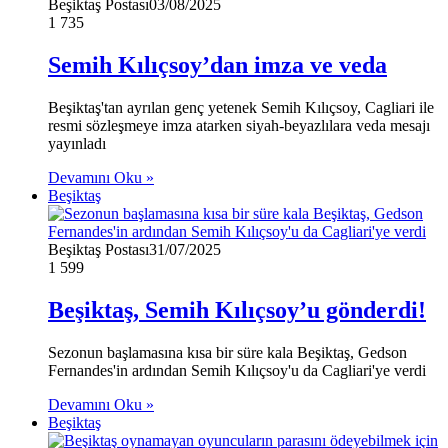
Beşiktaş Postası
03/08/2025
1
735
Semih Kılıçsoy’dan imza ve veda
Beşiktaş'tan ayrılan genç yetenek Semih Kılıçsoy, Cagliari ile
resmi sözleşmeye imza atarken siyah-beyazlılara veda mesajı
yayınladı
Devamını Oku »
Beşiktaş
Beşiktaş Postası
31/07/2025
1
599
Beşiktaş, Semih Kılıçsoy’u gönderdi!
Sezonun başlamasına kısa bir süre kala Beşiktaş, Gedson
Fernandes'in ardından Semih Kılıçsoy'u da Cagliari'ye verdi
Devamını Oku »
Beşiktaş