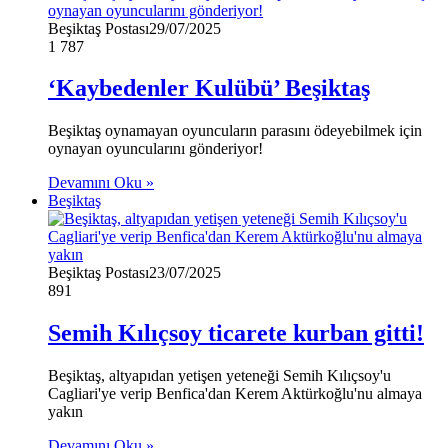
Beşiktaş Postası
29/07/2025
1
787
‘Kaybedenler Kulübü’ Beşiktaş
Beşiktaş oynamayan oyuncuların parasını ödeyebilmek için
oynayan oyuncularını gönderiyor!
Devamını Oku »
Beşiktaş
Beşiktaş Postası
23/07/2025
891
Semih Kılıçsoy ticarete kurban gitti!
Beşiktaş, altyapıdan yetişen yeteneği Semih Kılıçsoy'u
Cagliari'ye verip Benfica'dan Kerem Aktürkoğlu'nu almaya
yakın
Devamını Oku »