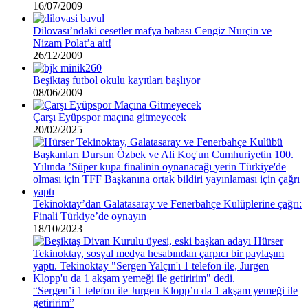
16/07/2009
Dilovası’ndaki cesetler mafya babası Cengiz Nurçin ve
Nizam Polat’a ait!
26/12/2009
Beşiktaş futbol okulu kayıtları başlıyor
08/06/2009
Çarşı Eyüpspor maçına gitmeyecek
20/02/2025
Tekinoktay’dan Galatasaray ve Fenerbahçe Kulüplerine çağrı:
Finali Türkiye’de oynayın
18/10/2023
“Sergen’i 1 telefon ile Jurgen Klopp’u da 1 akşam yemeği ile
getiririm”