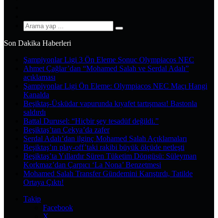
YouTube
Instagram
Arama
yap
Son Dakika Haberleri
...
Şampiyonlar Ligi 3 Ön Eleme Sonuc Olympiacos NEC
Ahmet Çağlar’dan “Mohamed Salah ve Serdal Adalı”
açıklaması
Şampiyonlar Ligi Ön Eleme: Olympiacos NEC Maçı Hangi
Kanalda
Beşiktaş-Üsküdar vapurunda kıyafet tartışması! Bastonla
saldırdı
Battal Durusel: “Hiçbir şey tesadüf değildi.”
Beşiktaş’tan Çekya’da zafer
Serdal Adalı’dan ilginç Mohamed Salah Açıklamaları
Beşiktaş’ın play-off’taki rakibi büyük ölçüde netleşti
Beşiktaş’ta Yıllardır Süren Tüketim Döngüsü: Süleyman
Korkmaz’dan Çarpıcı ‘La Nona’ Benzetmesi
Mohamed Salah Transfer Gündemini Karıştırdı, Tatilde
Ortaya Çıktı!
Takip
Facebook
X