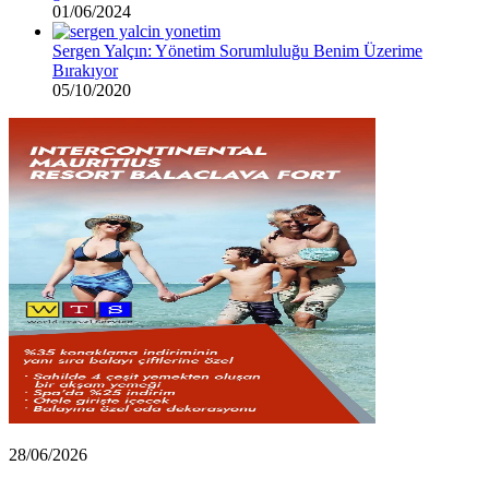
01/06/2024
Sergen Yalçın: Yönetim Sorumluluğu Benim Üzerime
Bırakıyor
05/10/2020
Rıza
28/06/2026
Çalımbay,