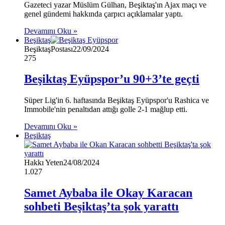
Gazeteci yazar Müslüm Gülhan, Beşiktaş'ın Ajax maçı ve
genel gündemi hakkında çarpıcı açıklamalar yaptı.
Devamını Oku »
Beşiktaş
BeşiktaşPostası
22/09/2024
275
Beşiktaş Eyüpspor’u 90+3’te geçti
Süper Lig'in 6. haftasında Beşiktaş Eyüpspor'u Rashica ve
Immobile'nin penaltıdan attığı golle 2-1 mağlup etti.
Devamını Oku »
Beşiktaş
Hakkı Yeten
24/08/2024
1.027
Samet Aybaba ile Okay Karacan
sohbeti Beşiktaş’ta şok yarattı