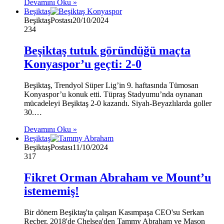
Devamını Oku »
Beşiktaş
BeşiktaşPostası
20/10/2024
234
Beşiktaş tutuk göründüğü maçta
Konyaspor’u geçti: 2-0
Beşiktaş, Trendyol Süper Lig’in 9. haftasında Tümosan
Konyaspor’u konuk etti. Tüpraş Stadyumu’nda oynanan
mücadeleyi Beşiktaş 2-0 kazandı. Siyah-Beyazlılarda goller
30.…
Devamını Oku »
Beşiktaş
BeşiktaşPostası
11/10/2024
317
Fikret Orman Abraham ve Mount’u
istememiş!
Bir dönem Beşiktaş'ta çalışan Kasımpaşa CEO'su Serkan
Reçber, 2018'de Chelsea'den Tammy Abraham ve Mason