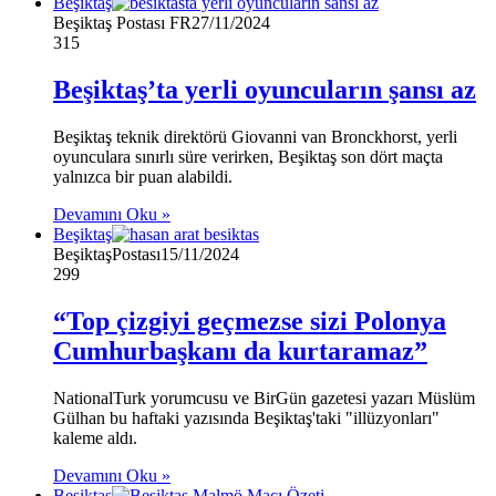
Beşiktaş
Beşiktaş Postası FR
27/11/2024
315
Beşiktaş’ta yerli oyuncuların şansı az
Beşiktaş teknik direktörü Giovanni van Bronckhorst, yerli
oyunculara sınırlı süre verirken, Beşiktaş son dört maçta
yalnızca bir puan alabildi.
Devamını Oku »
Beşiktaş
BeşiktaşPostası
15/11/2024
299
“Top çizgiyi geçmezse sizi Polonya
Cumhurbaşkanı da kurtaramaz”
NationalTurk yorumcusu ve BirGün gazetesi yazarı Müslüm
Gülhan bu haftaki yazısında Beşiktaş'taki "illüzyonları"
kaleme aldı.
Devamını Oku »
Beşiktaş