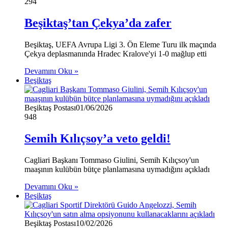
294
Beşiktaş’tan Çekya’da zafer
Beşiktaş, UEFA Avrupa Ligi 3. Ön Eleme Turu ilk maçında
Çekya deplasmanında Hradec Kralove'yi 1-0 mağlup etti
Devamını Oku »
Beşiktaş
Beşiktaş Postası
01/06/2026
948
Semih Kılıçsoy’a veto geldi!
Cagliari Başkanı Tommaso Giulini, Semih Kılıçsoy'un
maaşının kulübün bütçe planlamasına uymadığını açıkladı
Devamını Oku »
Beşiktaş
Beşiktaş Postası
10/02/2026