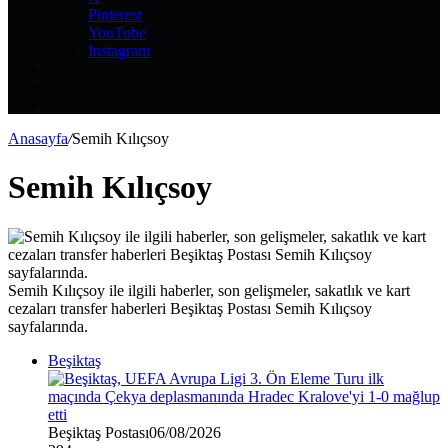
Pinterest
YouTube
Instagram
Kayıt
Ol
Rastgele
Makale
Kenar
Bölmesi
Anasayfa
/
Semih Kılıçsoy
Semih Kılıçsoy
Semih Kılıçsoy ile ilgili haberler, son gelişmeler, sakatlık ve kart
cezaları transfer haberleri Beşiktaş Postası Semih Kılıçsoy
sayfalarında.
Beşiktaş
Beşiktaş Postası
06/08/2026