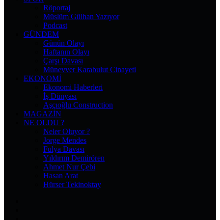
Röportaj
Müslüm Gülhan Yazıyor
Podcast
GÜNDEM
Günün Olayı
Haftanın Olayı
Çarşı Davası
Münevver Karabulut Cinayeti
EKONOMI
Ekonomi Haberleri
İş Dünyası
Aşçıoğlu Construction
MAGAZIN
NE OLDU ?
Neler Oluyor ?
Jorge Mendes
Fulya Davası
Yıldırım Demirören
Ahmet Nur Çebi
Hasan Arat
Hürser Tekinoktay
Facebook
X
Pinterest