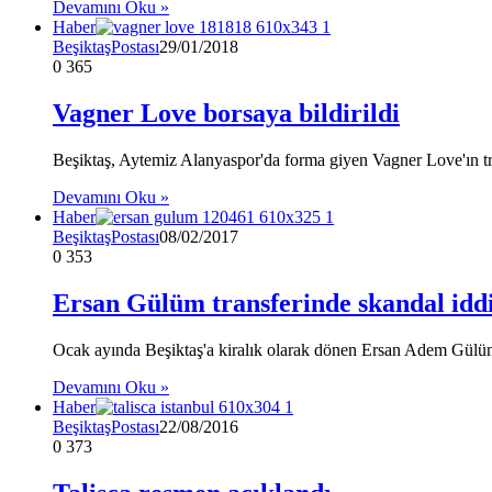
Devamını Oku »
Haber
BeşiktaşPostası
29/01/2018
0
365
Vagner Love borsaya bildirildi
Beşiktaş, Aytemiz Alanyaspor'da forma giyen Vagner Love'ın tra
Devamını Oku »
Haber
BeşiktaşPostası
08/02/2017
0
353
Ersan Gülüm transferinde skandal idd
Ocak ayında Beşiktaş'a kiralık olarak dönen Ersan Adem Gülü
Devamını Oku »
Haber
BeşiktaşPostası
22/08/2016
0
373