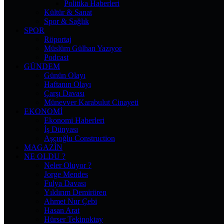
Politika Haberleri
Kültür & Sanat
Spor & Sağlık
SPOR
Röportaj
Müslüm Gülhan Yazıyor
Podcast
GÜNDEM
Günün Olayı
Haftanın Olayı
Çarşı Davası
Münevver Karabulut Cinayeti
EKONOMI
Ekonomi Haberleri
İş Dünyası
Aşçıoğlu Construction
MAGAZIN
NE OLDU ?
Neler Oluyor ?
Jorge Mendes
Fulya Davası
Yıldırım Demirören
Ahmet Nur Çebi
Hasan Arat
Hürser Tekinoktay