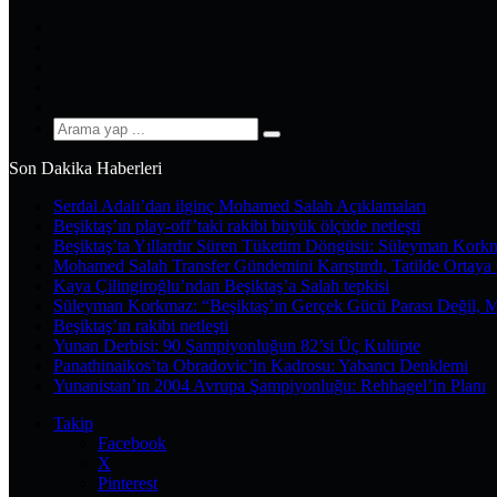
Facebook
X
Pinterest
YouTube
Instagram
Arama
yap
Son Dakika Haberleri
...
Serdal Adalı’dan ilginç Mohamed Salah Açıklamaları
Beşiktaş’ın play-off’taki rakibi büyük ölçüde netleşti
Beşiktaş’ta Yıllardır Süren Tüketim Döngüsü: Süleyman Kork
Mohamed Salah Transfer Gündemini Karıştırdı, Tatilde Ortaya 
Kaya Çilingiroğlu’ndan Beşiktaş’a Salah tepkisi
Süleyman Korkmaz: “Beşiktaş’ın Gerçek Gücü Parası Değil, 
Beşiktaş’ın rakibi netleşti
Yunan Derbisi: 90 Şampiyonluğun 82’si Üç Kulüpte
Panathinaikos’ta Obradovic’in Kadrosu: Yabancı Denklemi
Yunanistan’ın 2004 Avrupa Şampiyonluğu: Rehhagel’in Planı
Takip
Facebook
X
Pinterest