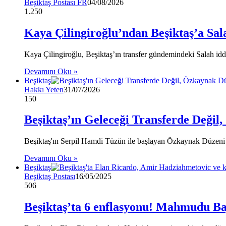
Beşiktaş Postası FR
04/08/2026
1.250
Kaya Çilingiroğlu’ndan Beşiktaş’a Sala
Kaya Çilingiroğlu, Beşiktaş’ın transfer gündemindeki Salah iddi
Devamını Oku »
Beşiktaş
Hakkı Yeten
31/07/2026
150
Beşiktaş’ın Geleceği Transferde Değil
Beşiktaş'ın Serpil Hamdi Tüzün ile başlayan Özkaynak Düzeni 
Devamını Oku »
Beşiktaş
Beşiktaş Postası
16/05/2025
506
Beşiktaş’ta 6 enflasyonu! Mahmudu Baj