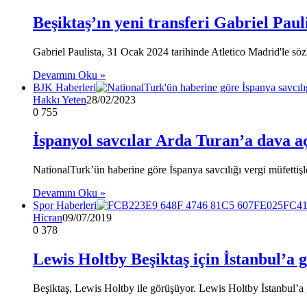
Beşiktaş’ın yeni transferi Gabriel Pauli
Gabriel Paulista, 31 Ocak 2024 tarihinde Atletico Madrid'le s
Devamını Oku »
BJK Haberleri
Hakkı Yeten
28/02/2023
0
755
İspanyol savcılar Arda Turan’a dava aç
NationalTurk’ün haberine göre İspanya savcılığı vergi müfettişl
Devamını Oku »
Spor Haberleri
Hicran
09/07/2019
0
378
Lewis Holtby Beşiktaş için İstanbul’a g
Beşiktaş, Lewis Holtby ile görüşüyor. Lewis Holtby İstanbul’a 