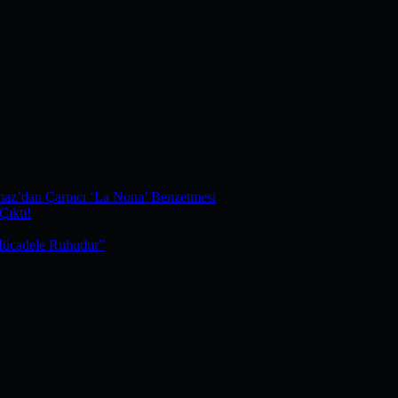
maz’dan Çarpıcı ‘La Nona’ Benzetmesi
Çıktı!
Mücadele Ruhudur”