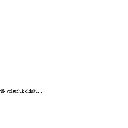
büyük yolsuzluk olduğu…