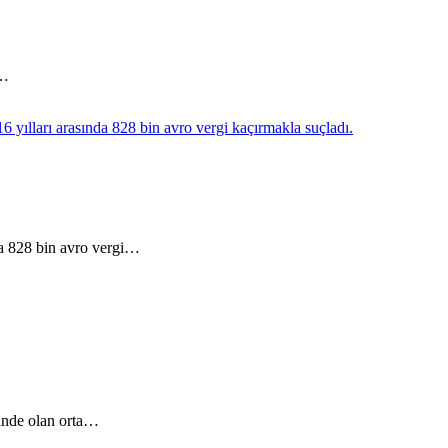
a…
nda 828 bin avro vergi…
linde olan orta…