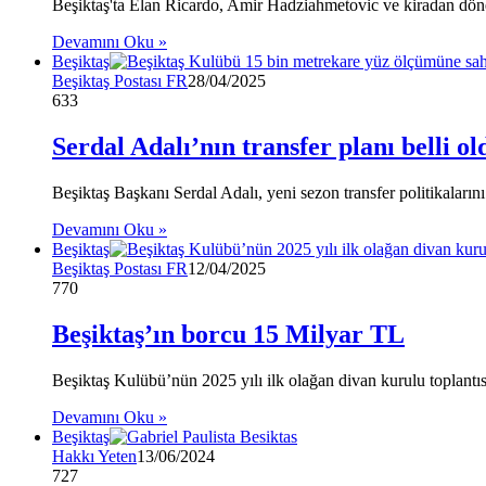
Beşiktaş'ta Elan Ricardo, Amir Hadziahmetovic ve kiradan d
Devamını Oku »
Beşiktaş
Beşiktaş Postası FR
28/04/2025
633
Serdal Adalı’nın transfer planı belli ol
Beşiktaş Başkanı Serdal Adalı, yeni sezon transfer politikalarını 
Devamını Oku »
Beşiktaş
Beşiktaş Postası FR
12/04/2025
770
Beşiktaş’ın borcu 15 Milyar TL
Beşiktaş Kulübü’nün 2025 yılı ilk olağan divan kurulu toplant
Devamını Oku »
Beşiktaş
Hakkı Yeten
13/06/2024
727