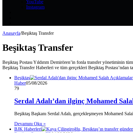
YouTube
Instagram
Kayıt
Ol
Rastgele
Makale
Kenar
Bölmesi
Anasayfa
/
Beşiktaş Transfer
Beşiktaş Transfer
Beşiktaş Postası Yıldırım Demirören’in fonla transfer yönetiminin tüm
Beşiktaş Transfer Haberleri ve tüm gerçekleri Beşiktaş Postası’ndan tak
Beşiktaş
Haber
05/08/2026
79
Serdal Adalı’dan ilginç Mohamed Sala
Beşiktaş Başkanı Serdal Adalı, gerçekleşmeyen Mohamed Salah t
Devamını Oku »
BJK Haberleri