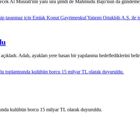
önecek Al Musrati'nin yanı sıra şimdi de Mahmudu Bajo'nun da günde
du
açıkladı. Adalı, ayakları yere basan bir yapılanma hedeflediklerini belirt
ısında kulübün borcu 15 milyar TL olarak duyuruldu.