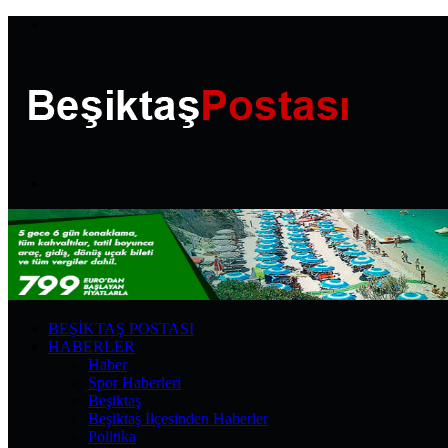
Menü
Arama
yap
...
BEŞIKTAŞ POSTASI
HABERLER
Haber
Spor Haberleri
Beşiktaş
Beşiktaş İlçesinden Haberler
Politika