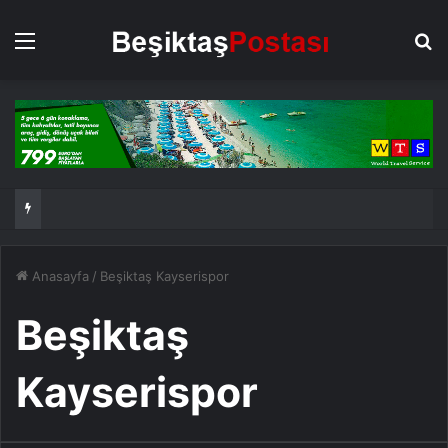
Menü
Ar
Anasayfa
/
Beşiktaş Kayserispor
Beşiktaş
Kayserispor