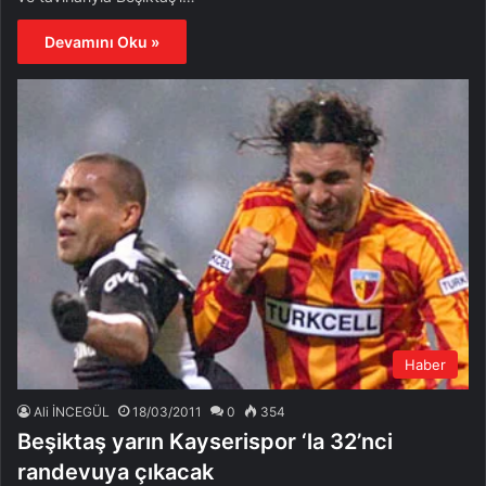
Devamını Oku »
Haber
Ali İNCEGÜL
18/03/2011
0
354
Beşiktaş yarın Kayserispor ‘la 32’nci
randevuya çıkacak