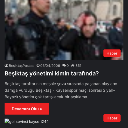
Haber
BeşiktaşPostası
06/04/2009
0
351
Beşiktaş yönetimi kimin tarafında?
Beşiktaş taraftarının meşale şovu sırasında yaşanan olayların
damga vurduğu Beşiktaş - Kayserispor maçı sonrası Siyah-
Beyazlı yönetim çok tartışılacak bir açıklama…
Devamını Oku »
Haber