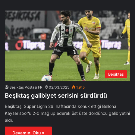
Beşiktaş
Beşiktaş Postası FR
02/03/2025
1.915
Beşiktaş galibiyet serisini sürdürdü
Beşiktaş, Süper Lig'in 26. haftasında konuk ettiği Bellona
Kayserispor'u 2-0 mağlup ederek üst üste dördüncü galibiyetini
aldı.
Devamını Oku »