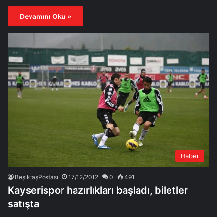
Devamını Oku »
Haber
BeşiktaşPostası
17/12/2012
0
491
Kayserispor hazırlıkları başladı, biletler
satışta