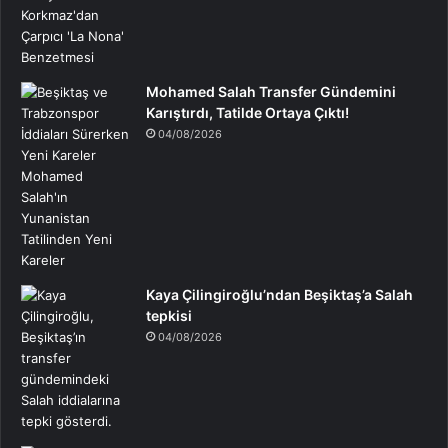
Mohamed Salah Transfer Gündemini
Karıştırdı, Tatilde Ortaya Çıktı!
04/08/2026
Kaya Çilingiroğlu’ndan Beşiktaş’a Salah
tepkisi
04/08/2026