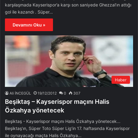
karşılaşmada Kayserispor’a karşı son saniyede Ghezzal’ın attığı
gol ile kazandı . Süper…
Devamını Oku »
Haber
Ali İNCEGÜL
19/12/2012
0
307
Beşiktaş – Kayserispor maçını Halis
Özkahya yönetecek
Beşiktaş - Kayserispor maçını Halis Özkahya yönetecek...
Beşiktaş'ın, Süper Toto Süper Lig’in 17. haftasında Kayserispor
ile oynayacağı maçta Halis Özkahya…