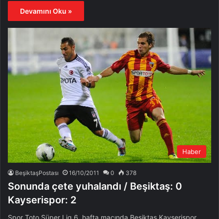
Devamını Oku »
Haber
BeşiktaşPostası
16/10/2011
0
378
Sonunda çete yuhalandı / Beşiktaş: 0
Kayserispor: 2
Spor Toto Süper Lig 6. hafta maçında Beşiktaş Kayserispor