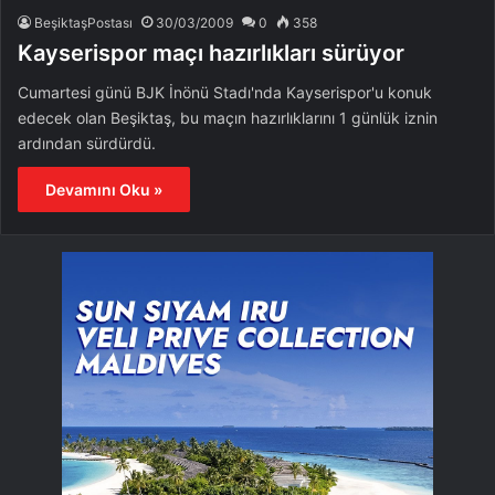
BeşiktaşPostası
30/03/2009
0
358
Kayserispor maçı hazırlıkları sürüyor
Cumartesi günü BJK İnönü Stadı'nda Kayserispor'u konuk
edecek olan Beşiktaş, bu maçın hazırlıklarını 1 günlük iznin
ardından sürdürdü.
Devamını Oku »