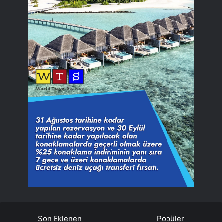
Son Eklenen
Popüler