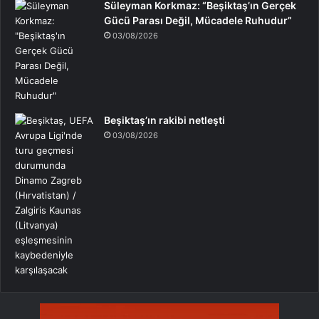
Süleyman Korkmaz: “Beşiktaş’ın Gerçek
Gücü Parası Değil, Mücadele Ruhudur”
03/08/2026
Beşiktaş’ın rakibi netleşti
03/08/2026