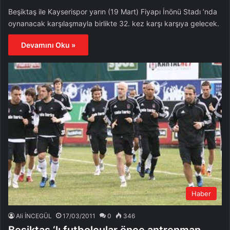
Beşiktaş ile Kayserispor yarın (19 Mart) Fiyapı İnönü Stadı ’nda
oynanacak karşılaşmayla birlikte 32. kez karşı karşıya gelecek.
Devamını Oku »
Haber
Ali İNCEGÜL
17/03/2011
0
346