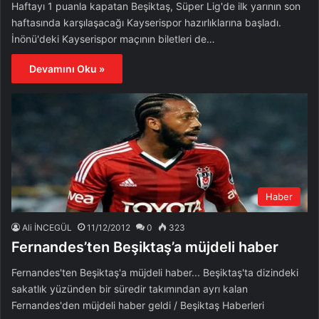
Haftayı 1 puanla kapatan Beşiktaş, Süper Lig'de ilk yarının son
haftasında karşılaşacağı Kayserispor hazırlıklarına başladı.
İnönü'deki Kayserispor maçının biletleri de…
Devamını Oku »
Haber
Ali İNCEGÜL
11/12/2012
0
323
Fernandes’ten Beşiktaş’a müjdeli haber
Fernandes'ten Beşiktaş'a müjdeli haber... Beşiktaş'ta dizindeki
sakatlık yüzünden bir süredir takımından ayrı kalan
Fernandes'den müjdeli haber geldi / Beşiktaş Haberleri