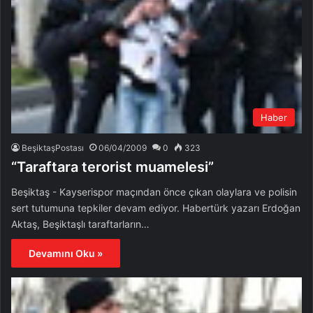
Haber
BeşiktaşPostası
06/04/2009
0
323
“Taraftara terorist muamelesi”
Beşiktaş - Kayserispor maçından önce çıkan olaylara ve polisin
sert tutumuna tepkiler devam ediyor. Habertürk yazarı Erdoğan
Aktaş, Beşiktaşlı taraftarların…
Devamını Oku »