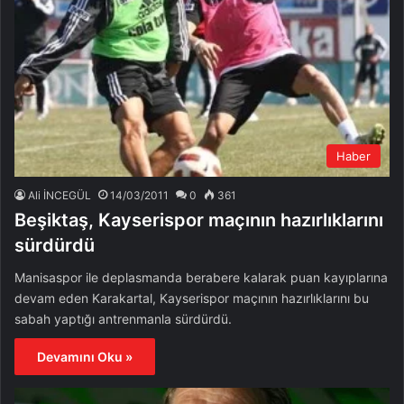
Haber
Ali İNCEGÜL
14/03/2011
0
361
Beşiktaş, Kayserispor maçının hazırlıklarını
sürdürdü
Manisaspor ile deplasmanda berabere kalarak puan kayıplarına
devam eden Karakartal, Kayserispor maçının hazırlıklarını bu
sabah yaptığı antrenmanla sürdürdü.
Devamını Oku »