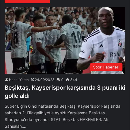
Spor Haberleri
Hakkı Yeten
24/09/2023
0
344
Beşiktaş, Kayserispor karşısında 3 puanı iki
golle aldı
Süper Lig’in 6’ncı haftasında Beşiktaş, Kayserispor karşısında
sahadan 2-1’lik galibiyetle ayrıldı Karşılaşma Beşiktaş
Stadyumu’nda oynandı. STAT: Beşiktaş HAKEMLER: Ali
Şansalan,…