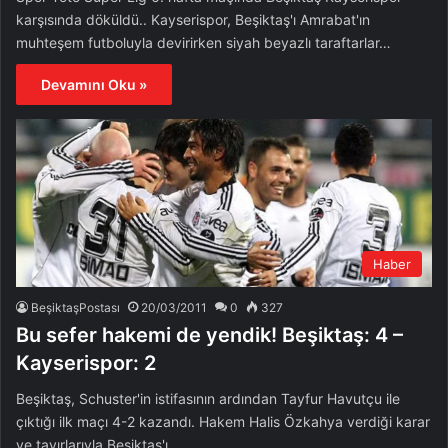
karşısında döküldü.. Kayserispor, Beşiktaş'ı Amrabat'ın
muhteşem futboluyla devirirken siyah beyazlı taraftarlar…
Devamını Oku »
Haber
BeşiktaşPostası
20/03/2011
0
327
Bu sefer hakemi de yendik! Beşiktaş: 4 –
Kayserispor: 2
Beşiktaş, Schuster'in istifasının ardından Tayfur Havutçu ile
çıktığı ilk maçı 4-2 kazandı. Hakem Halis Özkahya verdiği karar
ve tavırlarıyla Beşiktaş'ı…