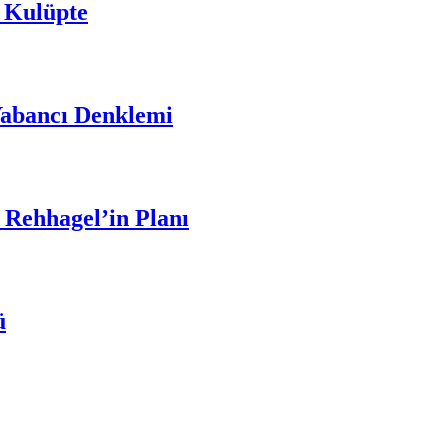
 Kulüpte
Yabancı Denklemi
 Rehhagel’in Planı
ü