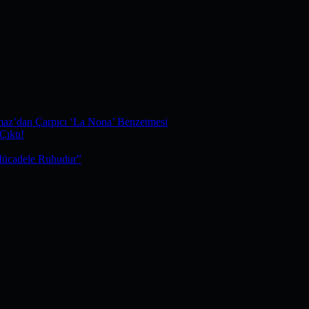
maz’dan Çarpıcı ‘La Nona’ Benzetmesi
Çıktı!
Mücadele Ruhudur”