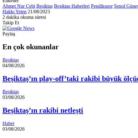
Etiketler
Ahmet Nur Çebi
Beşiktaş
Beşiktaş Haberleri
Pendikspor
Şenol Güne
Bir
Hakkı Yeten
21/08/2023
e-
2 dakika okuma süresi
Facebook
X
LinkedIn
Tumblr
Pinterest
Reddit
VKontakte
Odnoklassniki
Pocket
posta
Takip Et
göndermek
Paylaş
Facebook
X
LinkedIn
Tumblr
Pinterest
Reddit
VKontakte
Odnoklassniki
Pocket
E-
Yazdır
Posta
En çok okunanlar
ile
paylaş
Beşiktaş
04/08/2026
Beşiktaş’ın play-off’taki rakibi büyük ölçüd
Beşiktaş
03/08/2026
Beşiktaş’ın rakibi netleşti
Haber
03/08/2026