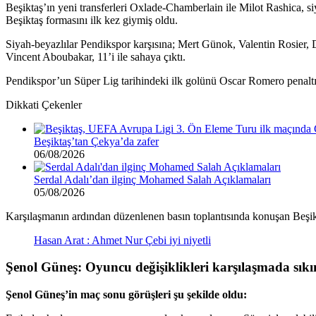
Beşiktaş’ın yeni transferleri Oxlade-Chamberlain ile Milot Rashica, s
Beşiktaş formasını ilk kez giymiş oldu.
Siyah-beyazlılar Pendikspor karşısına; Mert Günok, Valentin Rosie
Vincent Aboubakar, 11’i ile sahaya çıktı.
Pendikspor’un Süper Lig tarihindeki ilk golünü Oscar Romero penaltı
Dikkati Çekenler
Beşiktaş’tan Çekya’da zafer
06/08/2026
Serdal Adalı’dan ilginç Mohamed Salah Açıklamaları
05/08/2026
Karşılaşmanın ardından düzenlenen basın toplantısında konuşan Beşi
Hasan Arat : Ahmet Nur Çebi iyi niyetli
Şenol Güneş: Oyuncu değişiklikleri karşılaşmada sıkın
Şenol Güneş’in maç sonu görüşleri şu şekilde oldu: