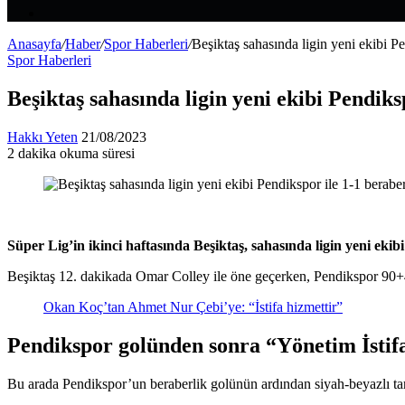
Makale
Kenar
Bölmesi
Anasayfa
/
Haber
/
Spor Haberleri
/
Beşiktaş sahasında ligin yeni ekibi Pe
Spor Haberleri
Beşiktaş sahasında ligin yeni ekibi Pendiks
Bir
Hakkı Yeten
21/08/2023
e-
2 dakika okuma süresi
Facebook
X
LinkedIn
Tumblr
Pinterest
Reddit
VKontakte
Odnoklassniki
Pocket
posta
göndermek
Süper Lig’in ikinci haftasında Beşiktaş, sahasında ligin yeni ekib
Beşiktaş 12. dakikada Omar Colley ile öne geçerken, Pendikspor 90+4.
Okan Koç’tan Ahmet Nur Çebi’ye: “İstifa hizmettir”
Pendikspor golünden sonra “Yönetim İstifa
Bu arada Pendikspor’un beraberlik golünün ardından siyah-beyazlı taraf