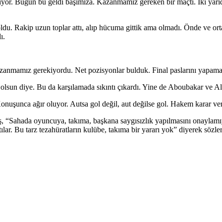
yor. Bugün bu geldi başımıza. Kazanmamız gereken bir maçtı. İki yarıda 
oldu. Rakip uzun toplar attı, alıp hücuma gittik ama olmadı. Önde ve o
ı.
kazanmamız gerekiyordu. Net pozisyonlar bulduk. Final paslarını yapam
r olsun diye. Bu da karşılamada sıkıntı çıkardı. Yine de Aboubakar ve Al
şunca ağır oluyor. Autsa gol değil, aut değilse gol. Hakem karar ver
ş, “Sahada oyuncuya, takıma, başkana saygısızlık yapılmasını onaylamıy
ılar. Bu tarz tezahüratların kulübe, takıma bir yararı yok” diyerek sözle