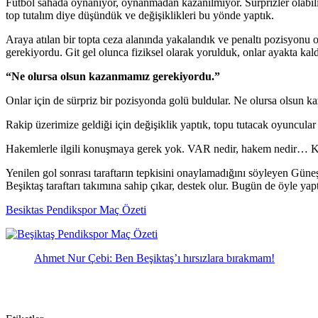
Futbol sahada oynanıyor, oynanmadan kazanılmıyor. Sürprizler olabili
top tutalım diye düşündük ve değişiklikleri bu yönde yaptık.
Araya atılan bir topta ceza alanında yakalandık ve penaltı pozisyonu 
gerekiyordu. Git gel olunca fiziksel olarak yorulduk, onlar ayakta kald
“Ne olursa olsun kazanmamız gerekiyordu.”
Onlar için de sürpriz bir pozisyonda golü buldular. Ne olursa olsun 
Rakip üzerimize geldiği için değişiklik yaptık, topu tutacak oyuncula
Hakemlerle ilgili konuşmaya gerek yok. VAR nedir, hakem nedir… Konu
Yenilen gol sonrası taraftarın tepkisini onaylamadığını söyleyen Güne
Beşiktaş taraftarı takımına sahip çıkar, destek olur. Bugün de öyle yapt
Besiktas Pendikspor Maç Özeti
Ahmet Nur Çebi: Ben Beşiktaş’ı hırsızlara bırakmam!