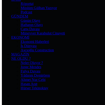
Röportaj
Müslüm Gülhan Yazıyor
Podcast
GÜNDEM
Günün Olayı
Haftanın Olayı
Çarşı Davası
Münevver Karabulut Cinayeti
EKONOMI
Ekonomi Haberleri
İş Dünyası
Aşçıoğlu Construction
MAGAZIN
NE OLDU ?
Neler Oluyor ?
Jorge Mendes
Fulya Davası
Yıldırım Demirören
Ahmet Nur Çebi
Hasan Arat
Hürser Tekinoktay
Facebook
X
Pinterest