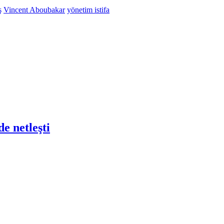
ş
Vincent Aboubakar
yönetim istifa
e netleşti