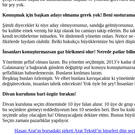
bir şey yok.
Konuşmak için başkan adayı olmama gerek yok! Beni susturama
Şimdi diyecekler ki niye aday olmuyorsunuz, sandığa gelmiyorsunuz. 
bu kulübe emek vermiş bir kişi olarak bu camiayı takip ederim. Bu tak
kendi tecrübelerine istinaden. Ve dinlemedi yönetim onları. Netice n
fikirlerde faydam olabilir. Belki hukukçu büyüklerimize bu işleri dü
İnsanları konuşturmazsan gaz birikmesi olur! Nerede patlar bil
Yönetimin şeffaf olması lazım. Bu yönetim seçilmiştir, 2013’e kadar 
Galatasaray’a bağırarak gündem değiştirip asıl konuyu konuşturmazsa
şeffaflıktan bahsedemezsin. Bunların kırılması lazım.
Beşiktaş bunları özlemiştir. Ve elbet bunlara kavuşacaktır ki yönetim
değiştireceksin, insanları tahrik edeceksin! Yok öyle bir şey! İnsanla
Divan kurulunu bari özgür bırakın!
Divan kuruluna seçim döneminde 10 üye falan alınır. 10 üye de grup ç
bu seçimlere girmeyi reddediyorum ben 10 seneden beri. Ben bu kulüp
seçimde aday olacağım ha! Olmayacağımı deklare ettim. Bunun büyük b
Seçim zamanı pazarlıklar yapılıyor.
Hasan Arat’ın borsadaki şirketi Arat Tekstil’in hisseleri dün seçi