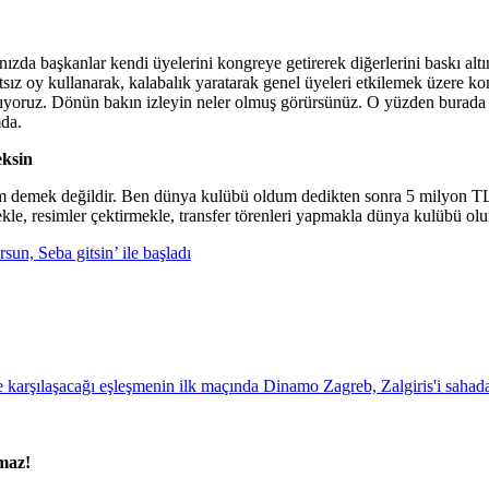
nızda başkanlar kendi üyelerini kongreye getirerek diğerlerini baskı altı
rtsız oy kullanarak, kalabalık yaratarak genel üyeleri etkilemek üzere
ıyoruz. Dönün bakın izleyin neler olmuş görürsünüz. O yüzden burada 
mda.
eksin
rım demek değildir. Ben dünya kulübü oldum dedikten sonra 5 milyon T
kle, resimler çektirmekle, transfer törenleri yapmakla dünya kulübü o
n, Seba gitsin’ ile başladı
amaz!