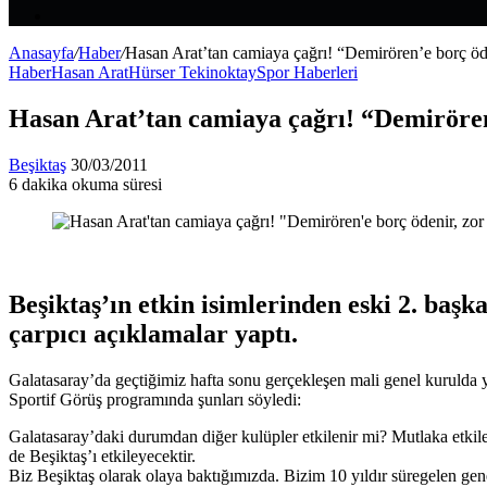
Makale
Kenar
Bölmesi
Anasayfa
/
Haber
/
Hasan Arat’tan camiaya çağrı! “Demirören’e borç öde
Haber
Hasan Arat
Hürser Tekinoktay
Spor Haberleri
Hasan Arat’tan camiaya çağrı! “Demirören’
Bir
Beşiktaş
30/03/2011
e-
6 dakika okuma süresi
Facebook
X
LinkedIn
Tumblr
Pinterest
Reddit
VKontakte
Odnoklassniki
Pocket
posta
göndermek
Beşiktaş’ın etkin isimlerinden eski 2. ba
çarpıcı açıklamalar yaptı.
Galatasaray’da geçtiğimiz hafta sonu gerçekleşen mali genel kurulda
Sportif Görüş programında şunları söyledi:
Galatasaray’daki durumdan diğer kulüpler etkilenir mi? Mutlaka etkil
de Beşiktaş’ı etkileyecektir.
Biz Beşiktaş olarak olaya baktığımızda. Bizim 10 yıldır süregelen gen