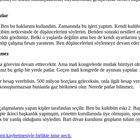
zlar
Ben bu haklarımı kullandım. Zamanında bu işleri yaptım. Kendi kulübüm
ibim neticesinde de düşüncelerimi söylerim. Benden sonraki nesilleri a
e oldu gördünüz. Belki o yaşlarda değilim ama ben de kendi uyarılarım
şünüp çalışma fırsatı yaratırım. Ben düşüncelerimi söylemeye devam ede
inmez
da görevini devam ettirecektir. Ama mali kongrelerde mutlak hürriyet o
nız bu gelip bir yerde patlar. Geçen mali kongrede de aynısını yaptıl
ler hesap verebilsin. 500 milyon borçlara geleceksin, onla ilgili hesa
rı konuşturmazsan bunlarda gaz birikmesi olur. Nerede patlar bilinmez.
alışmalarını yapan kişiler tarafından seçilir. Ben bu kulübün eski 2.
te ikinci başkanlık yapmışım, yönetim kurullarında üye olmuşum, sporc
ir yanlış olduğunu söyledim. Bari divan kurulunu grupların tulum oyl
mi kaybetmesiyle birlikte inişe geçti.