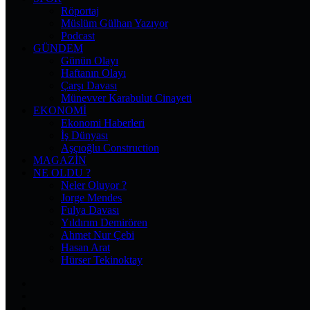
Röportaj
Müslüm Gülhan Yazıyor
Podcast
GÜNDEM
Günün Olayı
Haftanın Olayı
Çarşı Davası
Münevver Karabulut Cinayeti
EKONOMI
Ekonomi Haberleri
İş Dünyası
Aşçıoğlu Construction
MAGAZIN
NE OLDU ?
Neler Oluyor ?
Jorge Mendes
Fulya Davası
Yıldırım Demirören
Ahmet Nur Çebi
Hasan Arat
Hürser Tekinoktay
Facebook
X
Pinterest