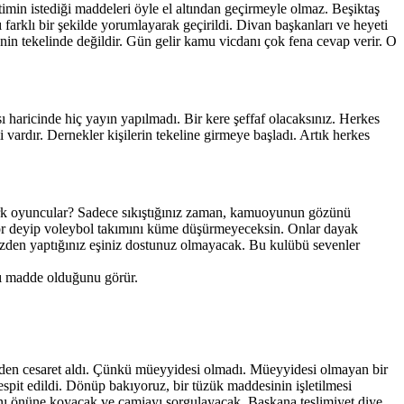
min istediği maddeleri öyle el altından geçirmeyle olmaz. Beşiktaş
farklı bir şekilde yorumlayarak geçirildi. Divan başkanları ve heyeti
nin tekelinde değildir. Gün gelir kamu vicdanı çok fena cevap verir. O
haricinde hiç yayın yapılmadı. Bir kere şeffaf olacaksınız. Herkes
 vardır. Dernekler kişilerin tekeline girmeye başladı. Artık herkes
ürk oyuncular? Sadece sıkıştığınız zaman, kamuoyunun gözünü
or deyip voleybol takımını küme düşürmeyeceksin. Onlar dayak
izden yaptığınız eşiniz dostunuz olmayacak. Bu kulübü sevenler
cı madde olduğunu görür.
erden cesaret aldı. Çünkü müeyyidesi olmadı. Müeyyidesi olmayan bir
spit edildi. Dönüp bakıyoruz, bir tüzük maddesinin işletilmesi
nı önüne koyacak ve camiayı sorgulayacak. Başkana teslimiyet diye