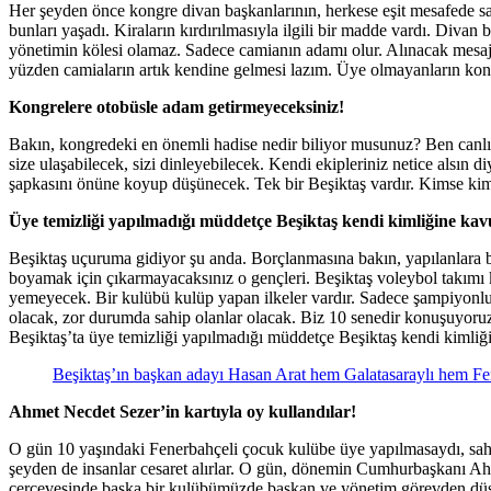
Her şeyden önce kongre divan başkanlarının, herkese eşit mesafede sa
bunları yaşadı. Kiraların kırdırılmasıyla ilgili bir madde vardı. Diva
yönetimin kölesi olamaz. Sadece camianın adamı olur. Alınacak mesajla
yüzden camiaların artık kendine gelmesi lazım. Üye olmayanların kon
Kongrelere otobüsle adam getirmeyeceksiniz!
Bakın, kongredeki en önemli hadise nedir biliyor musunuz? Ben canlı 
size ulaşabilecek, sizi dinleyebilecek. Kendi ekipleriniz netice alsın 
şapkasını önüne koyup düşünecek. Tek bir Beşiktaş vardır. Kimse k
Üye temizliği yapılmadığı müddetçe Beşiktaş kendi kimliğine ka
Beşiktaş uçuruma gidiyor şu anda. Borçlanmasına bakın, yapılanlara
boyamak için çıkarmayacaksınız o gençleri. Beşiktaş voleybol takı
yemeyecek. Bir kulübü kulüp yapan ilkeler vardır. Sadece şampiyonlu
olacak, zor durumda sahip olanlar olacak. Biz 10 senedir konuşuyoruz
Beşiktaş’ta üye temizliği yapılmadığı müddetçe Beşiktaş kendi kimliğ
Beşiktaş’ın başkan adayı Hasan Arat hem Galatasaraylı hem Fen
Ahmet Necdet Sezer’in kartıyla oy kullandılar!
O gün 10 yaşındaki Fenerbahçeli çocuk kulübe üye yapılmasaydı, saht
şeyden de insanlar cesaret alırlar. O gün, dönemin Cumhurbaşkanı Ahme
çerçevesinde başka bir kulübümüzde başkan ve yönetim görevden düşe