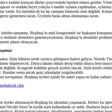
dece kulübü koruyan ilkeler çerçevesinde hareket etmesi gerekir. Yöneti
n başkanı ve oradaki heyet yoluyla o madde oylama yapılmadan, oylamayı 
r vardır. En önemlisi de bu tip camialar kimsenin malı değildir. Kimse
greye girmemesi lazım. Üyelerin baskı altına alınmaması lazım.
izledim tamamını. Beşiktaş’ın mali kongresinde ise başkanın konuşması 
diye otobüsle dernekleri getirmeyeceksiniz. Beşiktaş’ta dernekler problemi
imsenin adamı olmayacak.
vuşamaz
 bakın. Hala bilmem nerde oyuncu görüşmesi haberi geliyor. Nerede T
mı küme düşmeyecek. Dünya takımı oldum deyip bütün dünya beni tanıy
k değildir. Kongrede kulübün gerçek üyeleri olacak. Sizin kendi cebin
. Bundan sonra ancak genç arkadaşlar sorgulayabilir.
ine kavuşamaz. Beşiktaş üyeleri içinde bir anket yapsa ne kadar yaban
erbahçeli çıktı
e üyeler alınmasaydı Beşiktaş bu sıkıntıları yaşamazdı. Herkes bu işl
t Necdet Sezer’in üyelik kartı kullanılarak oy atıldı. Bunların hepsi te
biliyor. Bizim hukukçularımız, büyüklerimiz, gençlerimiz herkes başı