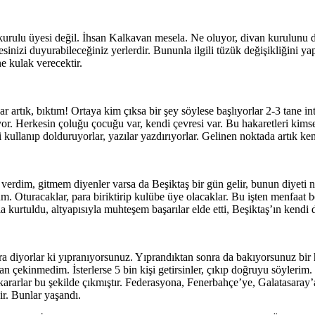
rulu üyesi değil. İhsan Kalkavan mesela. Ne oluyor, divan kurulunu da 
sinizi duyurabileceğiniz yerlerdir. Bununla ilgili tüzük değişikliğini 
e kulak verecektir.
ar artık, bıktım! Ortaya kim çıksa bir şey söylese başlıyorlar 2-3 tane int
. Herkesin çoluğu çocuğu var, kendi çevresi var. Bu hakaretleri kimse
ullanıp dolduruyorlar, yazılar yazdırıyorlar. Gelinen noktada artık ken
erdim, gitmem diyenler varsa da Beşiktaş bir gün gelir, bunun diyeti ne
um. Oturacaklar, para biriktirip kulübe üye olacaklar. Bu işten menfaat
a kurtuldu, altyapısıyla muhteşem başarılar elde etti, Beşiktaş’ın kendi
 diyorlar ki yıpranıyorsunuz. Yıprandıktan sonra da bakıyorsunuz bir he
an çekinmedim. İsterlerse 5 bin kişi getirsinler, çıkıp doğruyu söyleri
rlar bu şekilde çıkmıştır. Federasyona, Fenerbahçe’ye, Galatasaray’a sal
ir. Bunlar yaşandı.