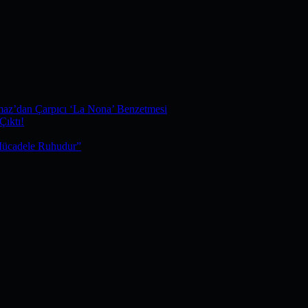
maz’dan Çarpıcı ‘La Nona’ Benzetmesi
Çıktı!
Mücadele Ruhudur”