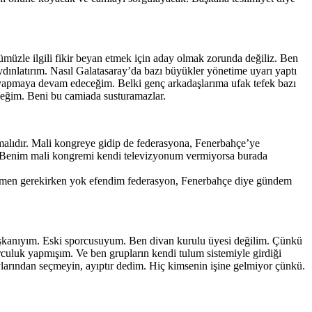
üzle ilgili fikir beyan etmek için aday olmak zorunda değiliz. Ben
ydınlatırım. Nasıl Galatasaray’da bazı büyükler yönetime uyarı yaptı
ı yapmaya devam edeceğim. Belki genç arkadaşlarıma ufak tefek bazı
ceğim. Beni bu camiada susturamazlar.
lmalıdır. Mali kongreye gidip de federasyona, Fenerbahçe’ye
ar. Benim mali kongremi kendi televizyonum vermiyorsa burada
p vermen gerekirken yok efendim federasyon, Fenerbahçe diye gündem
 Başkanıyım. Eski sporcusuyum. Ben divan kurulu üyesi değilim. Çünkü
uluk yapmışım. Ve ben grupların kendi tulum sistemiyle girdiği
arından seçmeyin, ayıptır dedim. Hiç kimsenin işine gelmiyor çünkü.