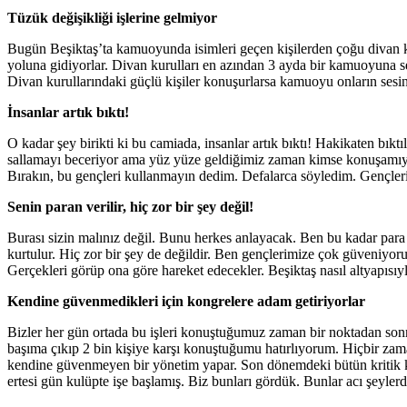
Tüzük değişikliği işlerine gelmiyor
Bugün Beşiktaş’ta kamuoyunda isimleri geçen kişilerden çoğu divan ku
yoluna gidiyorlar. Divan kurulları en azından 3 ayda bir kamuoyuna se
Divan kurullarındaki güçlü kişiler konuşurlarsa kamuoyu onların sesin
İnsanlar artık bıktı!
O kadar şey birikti ki bu camiada, insanlar artık bıktı! Hakikaten bıktıl
sallamayı beceriyor ama yüz yüze geldiğimiz zaman kimse konuşamıyor
Bırakın, bu gençleri kullanmayın dedim. Defalarca söyledim. Gençleri k
Senin paran verilir, hiç zor bir şey değil!
Burası sizin malınız değil. Bunu herkes anlayacak. Ben bu kadar para v
kurtulur. Hiç zor bir şey de değildir. Ben gençlerimize çok güveniyor
Gerçekleri görüp ona göre hareket edecekler. Beşiktaş nasıl altyapısıyl
Kendine güvenmedikleri için kongrelere adam getiriyorlar
Bizler her gün ortada bu işleri konuştuğumuz zaman bir noktadan sonra
başıma çıkıp 2 bin kişiye karşı konuştuğumu hatırlıyorum. Hiçbir zam
kendine güvenmeyen bir yönetim yapar. Son dönemdeki bütün kritik kara
ertesi gün kulüpte işe başlamış. Biz bunları gördük. Bunlar acı şeylerd