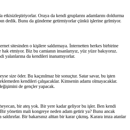
etkisizleştiriyorlar. Oraya da kendi gruplarını adamlarını doldurma
yapın dedik. Bunu da gündeme getirmiyorlar çünkü işlerine gelmiyor.
ernet sitesinden o kişilere saldırmaya. İnternetten herkes birbirine
 hak etmiyor. Biz bu camianın insanlarıyız, yüz yüze bakıyoruz.
di yalanlarına da kendileri inanamıyorlar.
yse size öder. Bu kaçınılmaz bir sonuçtur. Satar savar, bu işten
 beklemeden kendileri çalışacaklar. Kimsenin adamı olmayacaklar.
 değişimini de gençler yapacak.
yecan, bir ateş yok. Bir yere kadar geliyor bu işler. Ben kendi
m. Bir yönetim mali kongreye neden adam getirir ya? Bunu ancak
dırırlar. Bir bakarsınız alttan bir karar çıkmış. Karara imza atanlar