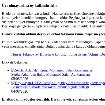
Üye olmayanlara oy kullandırttılar
Bizde bir umutsuzluk var aslında. Hadiselerin tarihsel sürecine baktığı
kurul üyeleri kendileri kongreye hakim oldu. Beşiktaş’ta dışarıdan ka
‘da neler oluyor bilmiyoruz. Süleyman Seba’nın mirasına sahip çıkam
Beşiktaşlı gençlerin kulüplerine sahip çıkmaları lazım artık. Her anla
Dünya kulübü oldum deyip voleybol takımını küme düşürmeyec
Bu işin kesinlikle çözümü ben şu kadar para verdim istediğimi yapa
yedirtmezsiniz, engellersiniz. Bütün bunlar dünya kulübü oldum deme
Hürser Tekinoktay BirGün’e konuştu: Fulya davası ‘Ahmet Dursu
Dikkati Çekenler
Serdal Adalı’dan ilginç Mohamed Salah Açıklamaları
05/08/2026
Beşiktaş’ın play-off’taki rakibi büyük ölçüde netleşti
04/08/2026
El altından maddeler geçirildi. Divan heyeti, yönetimin kölesi ol