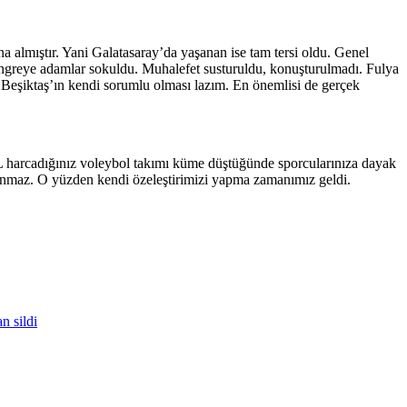
na almıştır. Yani Galatasaray’da yaşanan ise tam tersi oldu. Genel
 kongreye adamlar sokuldu. Muhalefet susturuldu, konuşturulmadı. Fulya
Beşiktaş’ın kendi sorumlu olması lazım. En önemlisi de gerçek
L harcadığınız voleybol takımı küme düştüğünde sporcularınıza dayak
lunmaz. O yüzden kendi özeleştirimizi yapma zamanımız geldi.