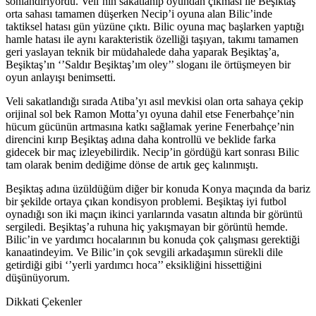
sonlandırıyordu. Veli’nin sakatlanıp oyundan çıkması ile Beşiktaş
orta sahası tamamen düşerken Necip’i oyuna alan Bilic’inde
taktiksel hatası gün yüzüne çıktı. Bilic oyuna maç başlarken yaptığı
hamle hatası ile aynı karakteristik özelliği taşıyan, takımı tamamen
geri yaslayan teknik bir müdahalede daha yaparak Beşiktaş’a,
Beşiktaş’ın ‘’Saldır Beşiktaş’ım oley’’ sloganı ile örtüşmeyen bir
oyun anlayışı benimsetti.
Veli sakatlandığı sırada Atiba’yı asıl mevkisi olan orta sahaya çekip
orijinal sol bek Ramon Motta’yı oyuna dahil etse Fenerbahçe’nin
hücum gücünün artmasına katkı sağlamak yerine Fenerbahçe’nin
direncini kırıp Beşiktaş adına daha kontrollü ve beklide farka
gidecek bir maç izleyebilirdik. Necip’in gördüğü kart sonrası Bilic
tam olarak benim dediğime dönse de artık geç kalınmıştı.
Beşiktaş adına üzüldüğüm diğer bir konuda Konya maçında da bariz
bir şekilde ortaya çıkan kondisyon problemi. Beşiktaş iyi futbol
oynadığı son iki maçın ikinci yarılarında vasatın altında bir görüntü
sergiledi. Beşiktaş’a ruhuna hiç yakışmayan bir görüntü hemde.
Bilic’in ve yardımcı hocalarının bu konuda çok çalışması gerektiği
kanaatindeyim. Ve Bilic’in çok sevgili arkadaşımın sürekli dile
getirdiği gibi ‘’yerli yardımcı hoca’’ eksikliğini hissettiğini
düşünüyorum.
Dikkati Çekenler