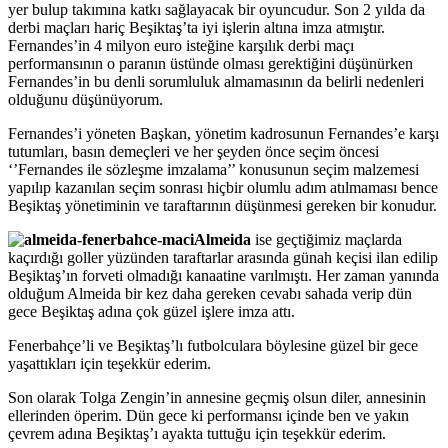
yer bulup takımına katkı sağlayacak bir oyuncudur. Son 2 yılda da
derbi maçları hariç Beşiktaş’ta iyi işlerin altına imza atmıştır.
Fernandes’in 4 milyon euro isteğine karşılık derbi maçı
performansının o paranın üstünde olması gerektiğini düşünürken
Fernandes’in bu denli sorumluluk almamasının da belirli nedenleri
olduğunu düşünüyorum.
Fernandes’i yöneten Başkan, yönetim kadrosunun Fernandes’e karşı
tutumları, basın demeçleri ve her şeyden önce seçim öncesi
‘’Fernandes ile sözleşme imzalama’’ konusunun seçim malzemesi
yapılıp kazanılan seçim sonrası hiçbir olumlu adım atılmaması bence
Beşiktaş yönetiminin ve taraftarının düşünmesi gereken bir konudur.
Almeida
ise geçtiğimiz maçlarda
kaçırdığı goller yüzünden taraftarlar arasında günah keçisi ilan edilip
Beşiktaş’ın forveti olmadığı kanaatine varılmıştı. Her zaman yanında
olduğum Almeida bir kez daha gereken cevabı sahada verip dün
gece Beşiktaş adına çok güzel işlere imza attı.
Fenerbahçe’li ve Beşiktaş’lı futbolculara böylesine güzel bir gece
yaşattıkları için teşekkür ederim.
Son olarak Tolga Zengin’in annesine geçmiş olsun diler, annesinin
ellerinden öperim. Dün gece ki performansı içinde ben ve yakın
çevrem adına Beşiktaş’ı ayakta tuttuğu için teşekkür ederim.