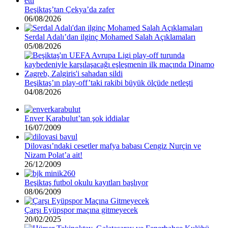
Beşiktaş’tan Çekya’da zafer
06/08/2026
Serdal Adalı’dan ilginç Mohamed Salah Açıklamaları
05/08/2026
Beşiktaş’ın play-off’taki rakibi büyük ölçüde netleşti
04/08/2026
Enver Karabulut’tan şok iddialar
16/07/2009
Dilovası’ndaki cesetler mafya babası Cengiz Nurçin ve
Nizam Polat’a ait!
26/12/2009
Beşiktaş futbol okulu kayıtları başlıyor
08/06/2009
Çarşı Eyüpspor maçına gitmeyecek
20/02/2025