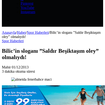
Pinterest
YouTube
Instagram
Kayıt
Ol
Rastgele
Makale
Kenar
Bölmesi
Anasayfa
/
Haber
/
Spor Haberleri
/
Bilic’in sloganı ”Saldır Beşiktaşım
oley” olmalıydı!
Spor Haberleri
Bilic’in sloganı ”Saldır Beşiktaşım oley”
olmalıydı!
Bir
Mahir
01/12/2013
e-
3 dakika okuma süresi
posta
göndermek