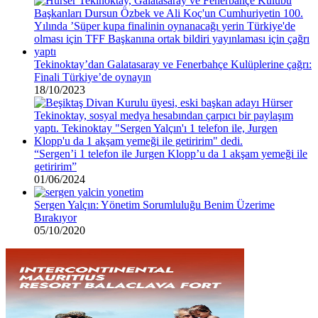
Tekinoktay’dan Galatasaray ve Fenerbahçe Kulüplerine çağrı:
Finali Türkiye’de oynayın
18/10/2023
“Sergen’i 1 telefon ile Jurgen Klopp’u da 1 akşam yemeği ile
getiririm”
01/06/2024
Sergen Yalçın: Yönetim Sorumluluğu Benim Üzerime
Bırakıyor
05/10/2020