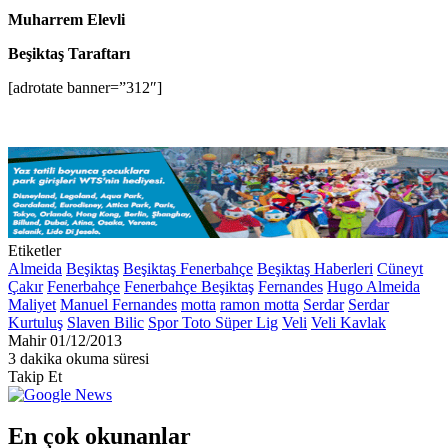
Muharrem Elevli
Beşiktaş Taraftarı
[adrotate banner=”312″]
Etiketler
Almeida
Beşiktaş
Beşiktaş Fenerbahçe
Beşiktaş Haberleri
Cüneyt
Çakır
Fenerbahçe
Fenerbahçe Beşiktaş
Fernandes
Hugo Almeida
Maliyet
Manuel Fernandes
motta
ramon motta
Serdar
Serdar
Kurtuluş
Slaven Bilic
Spor Toto Süper Lig
Veli
Veli Kavlak
Bir
Mahir
01/12/2013
e-
3 dakika okuma süresi
posta
Takip Et
göndermek
En çok okunanlar