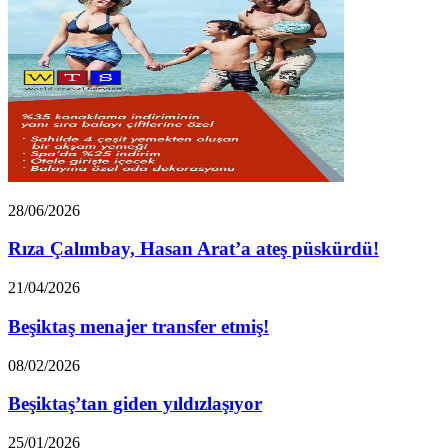
Rıza
28/06/2026
Çalımbay,
Hasan
Rıza Çalımbay, Hasan Arat’a ateş püskürdü!
Arat’a
ateş
Beşiktaş
21/04/2026
püskürdü!
menajer
transfer
Beşiktaş menajer transfer etmiş!
etmiş!
Beşiktaş’tan
08/02/2026
giden
yıldızlaşıyor
Beşiktaş’tan giden yıldızlaşıyor
“Beşiktaş’ın
25/01/2026