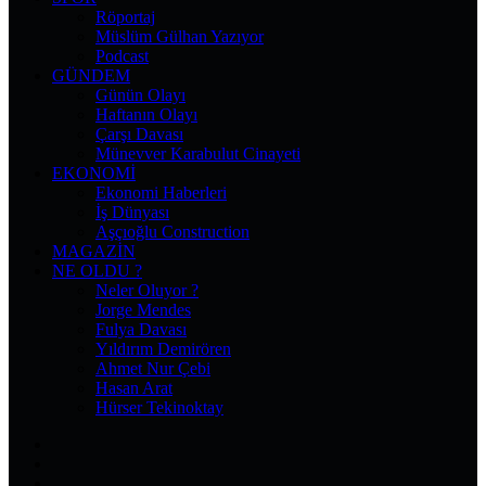
Röportaj
Müslüm Gülhan Yazıyor
Podcast
GÜNDEM
Günün Olayı
Haftanın Olayı
Çarşı Davası
Münevver Karabulut Cinayeti
EKONOMI
Ekonomi Haberleri
İş Dünyası
Aşçıoğlu Construction
MAGAZIN
NE OLDU ?
Neler Oluyor ?
Jorge Mendes
Fulya Davası
Yıldırım Demirören
Ahmet Nur Çebi
Hasan Arat
Hürser Tekinoktay
Facebook
X
Pinterest