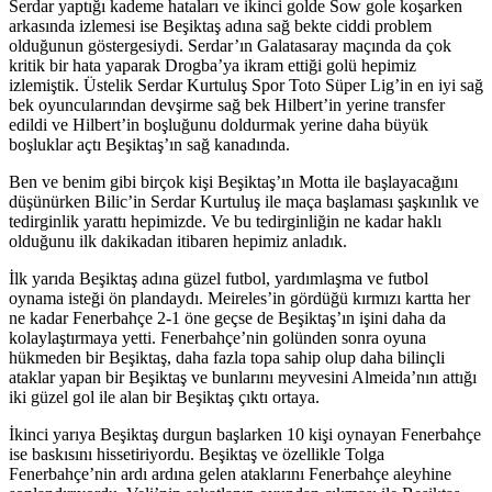
Serdar yaptığı kademe hataları ve ikinci golde Sow gole koşarken
arkasında izlemesi ise Beşiktaş adına sağ bekte ciddi problem
olduğunun göstergesiydi. Serdar’ın Galatasaray maçında da çok
kritik bir hata yaparak Drogba’ya ikram ettiği golü hepimiz
izlemiştik. Üstelik Serdar Kurtuluş Spor Toto Süper Lig’in en iyi sağ
bek oyuncularından devşirme sağ bek Hilbert’in yerine transfer
edildi ve Hilbert’in boşluğunu doldurmak yerine daha büyük
boşluklar açtı Beşiktaş’ın sağ kanadında.
Ben ve benim gibi birçok kişi Beşiktaş’ın Motta ile başlayacağını
düşünürken Bilic’in Serdar Kurtuluş ile maça başlaması şaşkınlık ve
tedirginlik yarattı hepimizde. Ve bu tedirginliğin ne kadar haklı
olduğunu ilk dakikadan itibaren hepimiz anladık.
İlk yarıda Beşiktaş adına güzel futbol, yardımlaşma ve futbol
oynama isteği ön plandaydı. Meireles’in gördüğü kırmızı kartta her
ne kadar Fenerbahçe 2-1 öne geçse de Beşiktaş’ın işini daha da
kolaylaştırmaya yetti. Fenerbahçe’nin golünden sonra oyuna
hükmeden bir Beşiktaş, daha fazla topa sahip olup daha bilinçli
ataklar yapan bir Beşiktaş ve bunlarını meyvesini Almeida’nın attığı
iki güzel gol ile alan bir Beşiktaş çıktı ortaya.
İkinci yarıya Beşiktaş durgun başlarken 10 kişi oynayan Fenerbahçe
ise baskısını hissetiriyordu. Beşiktaş ve özellikle Tolga
Fenerbahçe’nin ardı ardına gelen ataklarını Fenerbahçe aleyhine