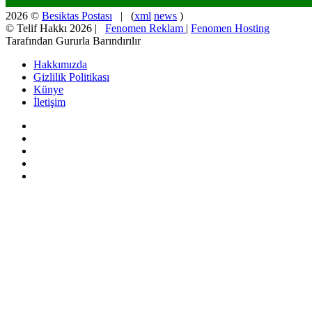
2026 ©
Besiktas Postası
| (
xml
news
)
© Telif Hakkı 2026 |
Fenomen Reklam
|
Fenomen Hosting
Tarafından Gururla Barındırılır
Hakkımızda
Gizlilik Politikası
Künye
İletişim
Facebook
X
Pinterest
YouTube
Instagram
Facebook
X
WhatsApp
Telegram
Viber
Başa
dön
tuşu