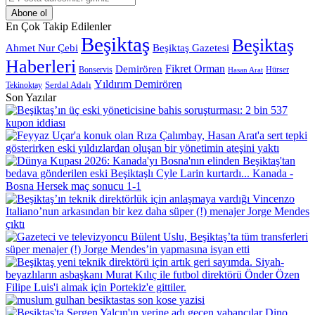
Posta
adresinizi
En Çok Takip Edilenler
giriniz
Beşiktaş
Beşiktaş
Beşiktaş Gazetesi
Ahmet Nur Çebi
Haberleri
Demirören
Fikret Orman
Bonservis
Hürser
Hasan Arat
Yıldırım Demirören
Serdal Adalı
Tekinoktay
Son Yazılar