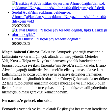
Ahmet Çağlar’dan şok açıklama: Ne yazılı ne sözlü bir istifa
dilekçem yok!
23/07/2026
Battal Durusel: “Hiçbir şey tesadüf değildi.”
08/08/2026
Maçın hakemi Cüneyt Çakır
ise Avrupada yönettiği maçlarının
kalitesinin ve kararlılığın çok altında bir maç yönetti. Meireles –
Veli, Kuyt – Tolga ve Kuyt’ın aldatmaya yönelik hareketlerinde
başarısı oldukça iyi iken Emenike’nin Sivok’a attığı kafada, Bruno
Alves’in yaptığı faullerde, Pektemek’in elle oynamasında ve kart
kullanımında ki pozisyonlarda aynı başarıyı gerçekleştirememesi
kendisi adına düşündürücü olmalıdır. Cüneyt Çakır sahada ter döken
22 tane futbolcunun amacının dostça mücadele ve alınacak 3 puan
ile taraftarlarını mutlu etme çabası olduğunu düşerek adil yönetimin
hizmetçisi olması gerektiği kanaatindeyim.
Fernandes’e gelecek olursak..
Fernandes yetenek ve kalite olarak Beşiktaş’ta her zaman kendisine