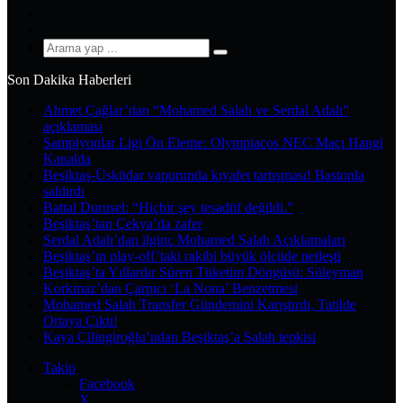
YouTube
Instagram
Arama
yap
Son Dakika Haberleri
...
Ahmet Çağlar’dan “Mohamed Salah ve Serdal Adalı”
açıklaması
Şampiyonlar Ligi Ön Eleme: Olympiacos NEC Maçı Hangi
Kanalda
Beşiktaş-Üsküdar vapurunda kıyafet tartışması! Bastonla
saldırdı
Battal Durusel: “Hiçbir şey tesadüf değildi.”
Beşiktaş’tan Çekya’da zafer
Serdal Adalı’dan ilginç Mohamed Salah Açıklamaları
Beşiktaş’ın play-off’taki rakibi büyük ölçüde netleşti
Beşiktaş’ta Yıllardır Süren Tüketim Döngüsü: Süleyman
Korkmaz’dan Çarpıcı ‘La Nona’ Benzetmesi
Mohamed Salah Transfer Gündemini Karıştırdı, Tatilde
Ortaya Çıktı!
Kaya Çilingiroğlu’ndan Beşiktaş’a Salah tepkisi
Takip
Facebook
X