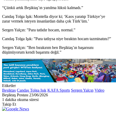
“Çünkü artık Beşiktaş’ın yanılma lüksü kalmadı.”
Candaş Tolga Işık: Montella diyor ki; ‘Kaos yaratıp Türkiye’ye
zarar vermek isteyen insanlardan daha çok Türk’üm.’
Sergen Yalçın: ”Para tatlıdır hocam, normal.”
Candaş Tolga Işık: ”Para tatlıysa niye bıraktın hocam tazminatını?”
Sergen Yalçın: ”Ben bırakırım ben Beşiktaş’ın başarısını
düşünüyorum kendi başarımı değil.”
Etiketler
Beşiktaş
Candaş Tolga Işık
KAFA Sports
Sergen Yalçın
Video
Bir
Beşiktaş Postası
23/06/2026
e-
1 dakika okuma süresi
posta
Takip Et
göndermek