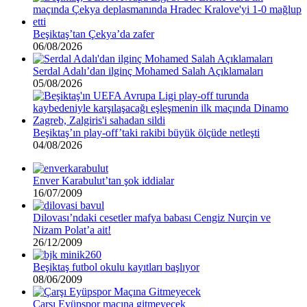
Beşiktaş’tan Çekya’da zafer
06/08/2026
Serdal Adalı’dan ilginç Mohamed Salah Açıklamaları
05/08/2026
Beşiktaş’ın play-off’taki rakibi büyük ölçüde netleşti
04/08/2026
Enver Karabulut’tan şok iddialar
16/07/2009
Dilovası’ndaki cesetler mafya babası Cengiz Nurçin ve
Nizam Polat’a ait!
26/12/2009
Beşiktaş futbol okulu kayıtları başlıyor
08/06/2009
Çarşı Eyüpspor maçına gitmeyecek