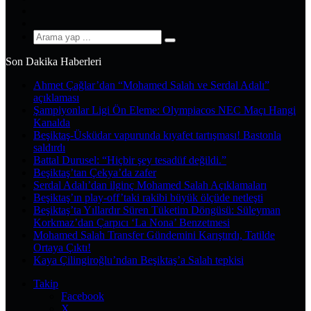
YouTube
Instagram
Arama
yap
Son Dakika Haberleri
...
Ahmet Çağlar’dan “Mohamed Salah ve Serdal Adalı”
açıklaması
Şampiyonlar Ligi Ön Eleme: Olympiacos NEC Maçı Hangi
Kanalda
Beşiktaş-Üsküdar vapurunda kıyafet tartışması! Bastonla
saldırdı
Battal Durusel: “Hiçbir şey tesadüf değildi.”
Beşiktaş’tan Çekya’da zafer
Serdal Adalı’dan ilginç Mohamed Salah Açıklamaları
Beşiktaş’ın play-off’taki rakibi büyük ölçüde netleşti
Beşiktaş’ta Yıllardır Süren Tüketim Döngüsü: Süleyman
Korkmaz’dan Çarpıcı ‘La Nona’ Benzetmesi
Mohamed Salah Transfer Gündemini Karıştırdı, Tatilde
Ortaya Çıktı!
Kaya Çilingiroğlu’ndan Beşiktaş’a Salah tepkisi
Takip
Facebook
X