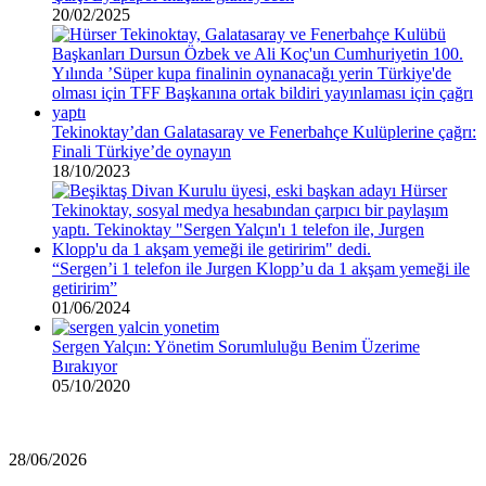
20/02/2025
Tekinoktay’dan Galatasaray ve Fenerbahçe Kulüplerine çağrı:
Finali Türkiye’de oynayın
18/10/2023
“Sergen’i 1 telefon ile Jurgen Klopp’u da 1 akşam yemeği ile
getiririm”
01/06/2024
Sergen Yalçın: Yönetim Sorumluluğu Benim Üzerime
Bırakıyor
05/10/2020
Rıza
28/06/2026
Çalımbay,