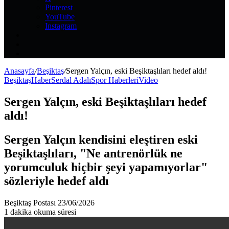
Pinterest
YouTube
Instagram
Kayıt
Ol
Rastgele
Makale
Kenar
Bölmesi
Anasayfa
/
Beşiktaş
/
Sergen Yalçın, eski Beşiktaşlıları hedef aldı!
Beşiktaş
Haber
Serdal Adalı
Spor Haberleri
Video
Sergen Yalçın, eski Beşiktaşlıları hedef
aldı!
Sergen Yalçın kendisini eleştiren eski
Beşiktaşlıları, "Ne antrenörlük ne
yorumculuk hiçbir şeyi yapamıyorlar"
sözleriyle hedef aldı
Bir
Beşiktaş Postası
23/06/2026
e-
1 dakika okuma süresi
posta