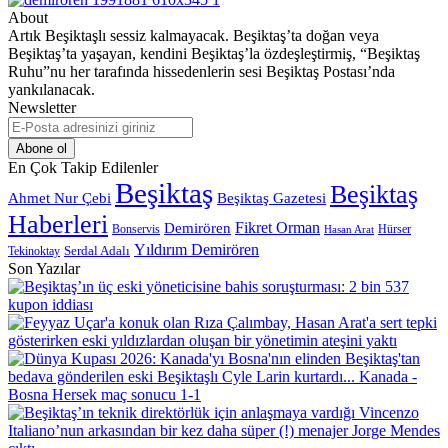
About
Artık Beşiktaşlı sessiz kalmayacak. Beşiktaş’ta doğan veya
Beşiktaş’ta yaşayan, kendini Beşiktaş’la özdeşleştirmiş, “Beşiktaş
Ruhu”nu her tarafında hissedenlerin sesi Beşiktaş Postası’nda
yankılanacak.
Newsletter
E-
Posta
adresinizi
En Çok Takip Edilenler
giriniz
Beşiktaş
Beşiktaş
Beşiktaş Gazetesi
Ahmet Nur Çebi
Haberleri
Demirören
Fikret Orman
Bonservis
Hürser
Hasan Arat
Yıldırım Demirören
Serdal Adalı
Tekinoktay
Son Yazılar