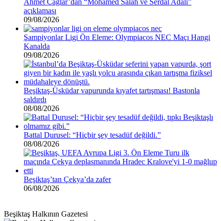
Ahmet Çağlar’dan “Mohamed Salah ve Serdal Adalı”
açıklaması
09/08/2026
Şampiyonlar Ligi Ön Eleme: Olympiacos NEC Maçı Hangi
Kanalda
09/08/2026
Beşiktaş-Üsküdar vapurunda kıyafet tartışması! Bastonla
saldırdı
08/08/2026
Battal Durusel: “Hiçbir şey tesadüf değildi.”
08/08/2026
Beşiktaş’tan Çekya’da zafer
06/08/2026
Beşiktaş Halkının Gazetesi