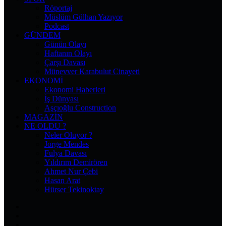
Röportaj
Müslüm Gülhan Yazıyor
Podcast
GÜNDEM
Günün Olayı
Haftanın Olayı
Çarşı Davası
Münevver Karabulut Cinayeti
EKONOMI
Ekonomi Haberleri
İş Dünyası
Aşçıoğlu Construction
MAGAZIN
NE OLDU ?
Neler Oluyor ?
Jorge Mendes
Fulya Davası
Yıldırım Demirören
Ahmet Nur Çebi
Hasan Arat
Hürser Tekinoktay
Facebook
X
Pinterest