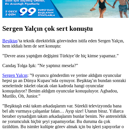
Sergen Yalçın çok sert konuştu
Beşiktaş
‘ta teknik direktörlük görevinden istifa eden Sergen Yalçın,
hem iddialı hem de sert konuştu:
”Devre arası yaptığım değişimi Türkiye’de hiç kimse yapamaz.”
Candaş Tolga Işık: ”Ne yaptınız mesela?”
Sergen Yalçın
: ”9 oyuncu gönderdim ve yerine aldığım oyuncular
hepsi şu an Dünya Kupası’nda oynuyor. Beşiktaş’ın bundan sonraki
senelerinde iskelet olacak olan kadroda hangi oyuncular
konuşuluyor? Benim aldığım oyuncular konuşuluyor. Agbadou,
Murillo, Oh, Junior.”
”Beşiktaşlı eski takım arkadaşlarım var. Sürekli televizyonda bana
bel altı vurmaya çalışanlar falan… Ayıp size! Utanın biraz. Yıllarca
beraber oynadığım takım arkadaşlarım bunlar benim. Ne antrenörlük
ne yorumculuk hiçbir şeyi yapamıyorlar. Bu duruma da çok
üzüldüm. Bu isimler kulüpte görev almak için bu işleri yapıyorlar o