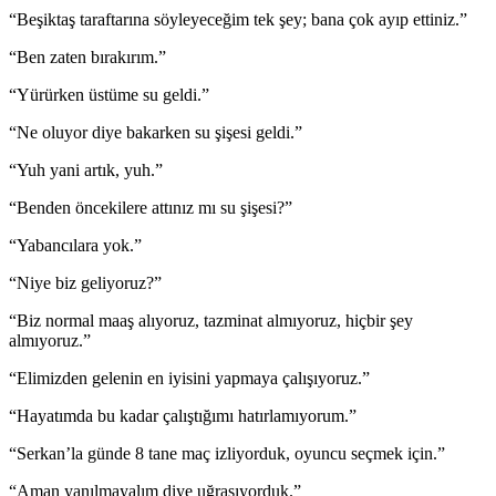
“Beşiktaş taraftarına söyleyeceğim tek şey; bana çok ayıp ettiniz.”
“Ben zaten bırakırım.”
“Yürürken üstüme su geldi.”
“Ne oluyor diye bakarken su şişesi geldi.”
“Yuh yani artık, yuh.”
“Benden öncekilere attınız mı su şişesi?”
“Yabancılara yok.”
“Niye biz geliyoruz?”
“Biz normal maaş alıyoruz, tazminat almıyoruz, hiçbir şey
almıyoruz.”
“Elimizden gelenin en iyisini yapmaya çalışıyoruz.”
“Hayatımda bu kadar çalıştığımı hatırlamıyorum.”
“Serkan’la günde 8 tane maç izliyorduk, oyuncu seçmek için.”
“Aman yanılmayalım diye uğraşıyorduk.”