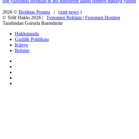
2026 ©
Besiktas Postası
| (
xml
news
)
© Telif Hakkı 2026 |
Fenomen Reklam
|
Fenomen Hosting
Tarafından Gururla Barındırılır
Hakkımızda
Gizlilik Politikası
Künye
İletişim
Facebook
X
Pinterest
YouTube
Instagram
Facebook
X
WhatsApp
Telegram
Viber
Başa
dön
tuşu