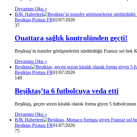
Devamını Oku »
BJK Haberleri
Beşiktaş Postası FR
02/07/2026
37
Ouattara sağlık kontrolünden geçti!
Beşiktaş’ın transfer görüşmelerini sürdürdüğü Fransız sol bek 
Devamını Oku »
Beşiktaş
Beşiktaş Postası FR
01/07/2026
149
Beşiktaş’ta 6 futbolcuya veda etti
Beşiktaş, geçen sezon kiralık olarak forma giyen 5 futbolcunun 
Devamını Oku »
BJK Haberleri
Beşiktaş Postası FR
01/07/2026
75