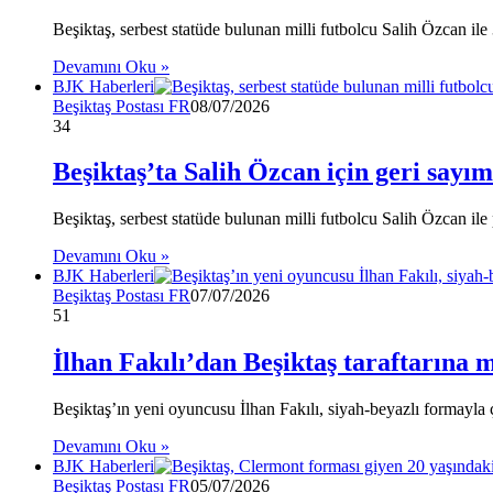
Beşiktaş, serbest statüde bulunan milli futbolcu Salih Özcan il
Devamını Oku »
BJK Haberleri
Beşiktaş Postası FR
08/07/2026
34
Beşiktaş’ta Salih Özcan için geri sayı
Beşiktaş, serbest statüde bulunan milli futbolcu Salih Özcan i
Devamını Oku »
BJK Haberleri
Beşiktaş Postası FR
07/07/2026
51
İlhan Fakılı’dan Beşiktaş taraftarına 
Beşiktaş’ın yeni oyuncusu İlhan Fakılı, siyah-beyazlı formayla
Devamını Oku »
BJK Haberleri
Beşiktaş Postası FR
05/07/2026