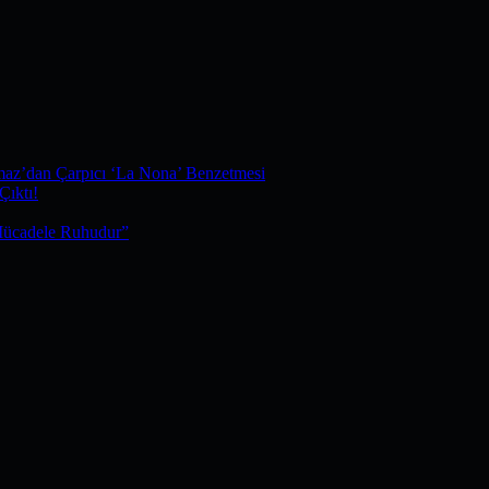
maz’dan Çarpıcı ‘La Nona’ Benzetmesi
Çıktı!
Mücadele Ruhudur”