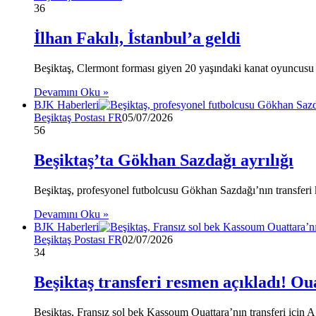
36
İlhan Fakılı, İstanbul’a geldi
Beşiktaş, Clermont forması giyen 20 yaşındaki kanat oyuncusu İlh
Devamını Oku »
BJK Haberleri
Beşiktaş Postası FR
05/07/2026
56
Beşiktaş’ta Gökhan Sazdağı ayrılığı
Beşiktaş, profesyonel futbolcusu Gökhan Sazdağı’nın transferi
Devamını Oku »
BJK Haberleri
Beşiktaş Postası FR
02/07/2026
34
Beşiktaş transferi resmen açıkladı! Oua
Beşiktaş, Fransız sol bek Kassoum Ouattara’nın transferi için 