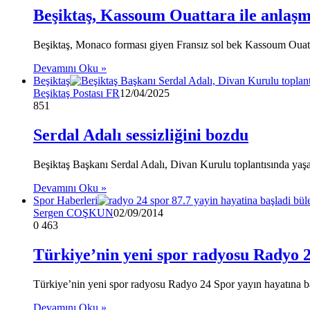
Beşiktaş, Kassoum Ouattara ile anlaş
Beşiktaş, Monaco forması giyen Fransız sol bek Kassoum Ouattar
Devamını Oku »
Beşiktaş
Beşiktaş Postası FR
12/04/2025
851
Serdal Adalı sessizliğini bozdu
Beşiktaş Başkanı Serdal Adalı, Divan Kurulu toplantısında yaşan
Devamını Oku »
Spor Haberleri
Sergen COŞKUN
02/09/2014
0
463
Türkiye’nin yeni spor radyosu Radyo 2
Türkiye’nin yeni spor radyosu Radyo 24 Spor yayın hayatına ba
Devamını Oku »