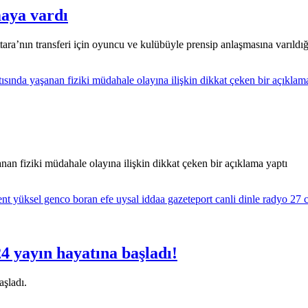
maya vardı
a’nın transferi için oyuncu ve kulübüyle prensip anlaşmasına varıldığı
an fiziki müdahale olayına ilişkin dikkat çeken bir açıklama yaptı
4 yayın hayatına başladı!
şladı.