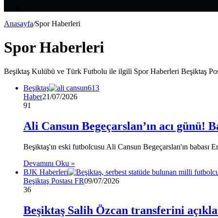
Makale
Kenar
Bölmesi
Anasayfa
/
Spor Haberleri
Spor Haberleri
Beşiktaş Kulübü ve Türk Futbolu ile ilgili Spor Haberleri Beşiktaş Po
Beşiktaş
Haber
21/07/2026
91
Ali Cansun Begeçarslan’ın acı günü! B
Beşiktaş'ın eski futbolcusu Ali Cansun Begeçarslan'ın babası Er
Devamını Oku »
BJK Haberleri
Beşiktaş Postası FR
09/07/2026
36
Beşiktaş Salih Özcan transferini açıkla