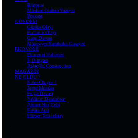
Röportaj
Müslüm Gülhan Yazıyor
Podcast
GÜNDEM
Günün Olayı
Haftanın Olayı
Çarşı Davası
Münevver Karabulut Cinayeti
EKONOMI
Ekonomi Haberleri
İş Dünyası
Aşçıoğlu Construction
MAGAZIN
NE OLDU ?
Neler Oluyor ?
Jorge Mendes
Fulya Davası
Yıldırım Demirören
Ahmet Nur Çebi
Hasan Arat
Hürser Tekinoktay
Facebook
X
Pinterest