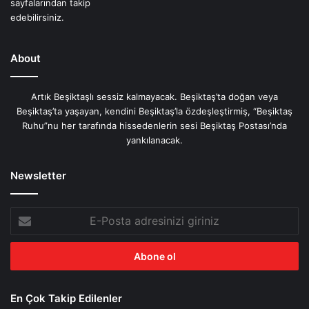
About
Artık Beşiktaşlı sessiz kalmayacak. Beşiktaş’ta doğan veya
Beşiktaş’ta yaşayan, kendini Beşiktaş’la özdeşleştirmiş, “Beşiktaş
Ruhu”nu her tarafında hissedenlerin sesi Beşiktaş Postası’nda
yankılanacak.
Newsletter
E-
Posta
adresinizi
giriniz
En Çok Takip Edilenler