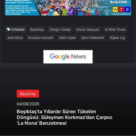
Etiketler
Beşiktaş
Cengiz Ünder
Devis Vasquez
El Bilal Toure
Jota Silva
Kristjian Asslani
Salih Uçan
Spor Haberleri
Süper Lig
Beşiktaş
04/08/2026
Beşiktaş’ta Yıllardır Süren Tüketim
Döngüsü: Süleyman Korkmaz’dan Çarpıcı
‘La Nona’ Benzetmesi