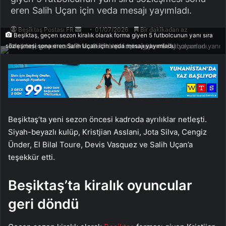
eren Salih Uçan için veda mesajı yayımladı.
Bir
Beşiktaş Postası FR
01/07/2026
Bir dakikadan az
Beşiktaş, geçen sezon kiralık olarak forma giyen 5 futbolcunun yanı sıra
e-
sözleşmesi sona eren Salih Uçan için veda mesajı yayımladı.
posta
göndermek
Beşiktaş’ta yeni sezon öncesi kadroda ayrılıklar netleşti.
Siyah-beyazlı kulüp, Kristjian Asslani, Jota Silva, Cengiz
Ünder, El Bilal Toure, Devis Vasquez ve Salih Uçan’a
teşekkür etti.
Beşiktaş’ta kiralık oyuncular
geri döndü