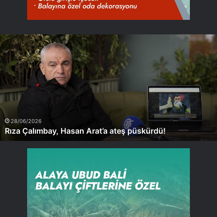
Rıza
Çalımbay,
Hasan
Arat’a
ateş
püskürdü!
28/06/2026
Rıza Çalımbay, Hasan Arat’a ateş püskürdü!