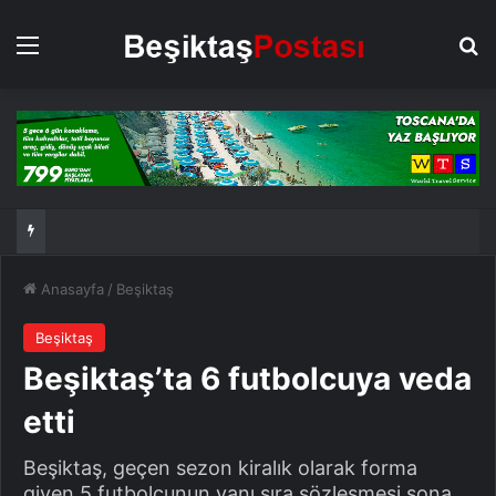
Menü
Ar
Anasayfa
/
Beşiktaş
Beşiktaş
Beşiktaş’ta 6 futbolcuya veda
etti
Beşiktaş, geçen sezon kiralık olarak forma
giyen 5 futbolcunun yanı sıra sözleşmesi sona