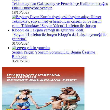
Tekinoktay’dan Galatasaray ve Fenerbahçe Kulüplerine çağrı:
Finali Türkiye’de oynayın
18/10/2023
“Sergen’i 1 telefon ile Jurgen Klopp’u da 1 akşam yemeği ile
getiririm”
01/06/2024
Sergen Yalçın: Yönetim Sorumluluğu Benim Üzerime
Bırakıyor
05/10/2020