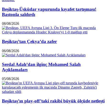
Beşiktaş-Üsküdar vapurunda kıyafet tartışması!
Bastonla saldırdı
08/08/2026
Beşiktaş’tan Çekya’da zafer
06/08/2026
Serdal Adalı’dan ilginç Mohamed Salah
Açıklamaları
05/08/2026
Beşiktaş’ın play-off’taki rakibi büyük ölçüde netleşti