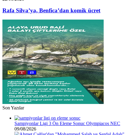
borcu
Silva’ya,
var”
Benfica’dan
Rafa Silva’ya, Benfica’dan komik ücret
komik
ücret
Son Yazılar
Şampiyonlar Ligi 3 Ön Eleme Sonuc Olympiacos NEC
09/08/2026