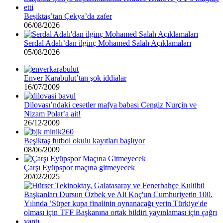
Beşiktaş’tan Çekya’da zafer
06/08/2026
Serdal Adalı’dan ilginç Mohamed Salah Açıklamaları
05/08/2026
Enver Karabulut’tan şok iddialar
16/07/2009
Dilovası’ndaki cesetler mafya babası Cengiz Nurçin ve
Nizam Polat’a ait!
26/12/2009
Beşiktaş futbol okulu kayıtları başlıyor
08/06/2009
Çarşı Eyüpspor maçına gitmeyecek
20/02/2025