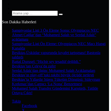
YouTube
Instagram
Arama
yap
Son Dakika Haberleri
...
Şampiyonlar Ligi 3 Ön Eleme Sonuc Olympiacos NEC
Ahmet Çağlar’dan “Mohamed Salah ve Serdal Adalı”
açıklaması
Şampiyonlar Ligi Ön Eleme: Olympiacos NEC Maçı Hangi
Kanalda
Beşiktaş-Üsküdar vapurunda kıyafet tartışması! Bastonla
saldırdı
Battal Durusel: “Hiçbir şey tesadüf değildi.”
Beşiktaş’tan Çekya’da zafer
Serdal Adalı’dan ilginç Mohamed Salah Açıklamaları
Beşiktaş’ın play-off’taki rakibi büyük ölçüde netleşti
Beşiktaş’ta Yıllardır Süren Tüketim Döngüsü: Süleyman
Korkmaz’dan Çarpıcı ‘La Nona’ Benzetmesi
Mohamed Salah Transfer Gündemini Karıştırdı, Tatilde
Ortaya Çıktı!
Takip
Facebook
X