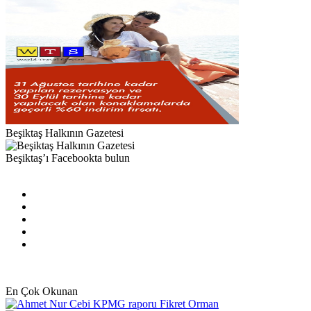
Beşiktaş Halkının Gazetesi
Beşiktaş’ı Facebookta bulun
Facebook
X
Pinterest
YouTube
Instagram
En Çok Okunan