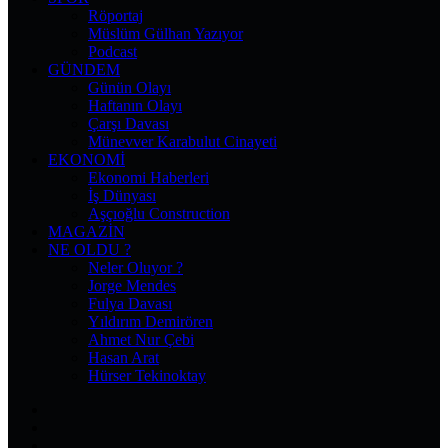
Röportaj
Müslüm Gülhan Yazıyor
Podcast
GÜNDEM
Günün Olayı
Haftanın Olayı
Çarşı Davası
Münevver Karabulut Cinayeti
EKONOMI
Ekonomi Haberleri
İş Dünyası
Aşçıoğlu Construction
MAGAZIN
NE OLDU ?
Neler Oluyor ?
Jorge Mendes
Fulya Davası
Yıldırım Demirören
Ahmet Nur Çebi
Hasan Arat
Hürser Tekinoktay
Facebook
X
Pinterest