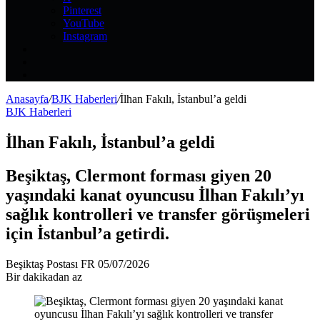
Pinterest
YouTube
Instagram
Kayıt
Ol
Rastgele
Makale
Kenar
Bölmesi
Anasayfa
/
BJK Haberleri
/
İlhan Fakılı, İstanbul’a geldi
BJK Haberleri
İlhan Fakılı, İstanbul’a geldi
Beşiktaş, Clermont forması giyen 20
yaşındaki kanat oyuncusu İlhan Fakılı’yı
sağlık kontrolleri ve transfer görüşmeleri
için İstanbul’a getirdi.
Bir
Beşiktaş Postası FR
05/07/2026
e-
Bir dakikadan az
posta
göndermek