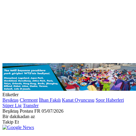
Etiketler
Beşiktaş
Clermont
İlhan Fakılı
Kanat Oyuncusu
Spor Haberleri
Süper Lig
Transfer
Bir
Beşiktaş Postası FR
05/07/2026
e-
Bir dakikadan az
posta
Takip Et
göndermek