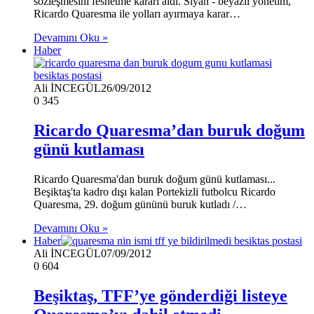
sözleşmesini feshetme kararı aldı. Siyah - beyazlı yönetim,
Ricardo Quaresma ile yolları ayırmaya karar…
Devamını Oku »
Haber
Ali İNCEGÜL
26/09/2012
0
345
Ricardo Quaresma’dan buruk doğum
günü kutlaması
Ricardo Quaresma'dan buruk doğum günü kutlaması...
Beşiktaş'ta kadro dışı kalan Portekizli futbolcu Ricardo
Quaresma, 29. doğum gününü buruk kutladı /…
Devamını Oku »
Haber
Ali İNCEGÜL
07/09/2012
0
604
Beşiktaş, TFF’ye gönderdiği listeye