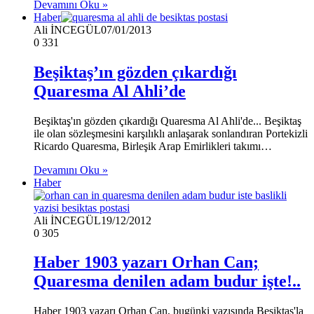
Devamını Oku »
Haber
Ali İNCEGÜL
07/01/2013
0
331
Beşiktaş’ın gözden çıkardığı
Quaresma Al Ahli’de
Beşiktaş'ın gözden çıkardığı Quaresma Al Ahli'de... Beşiktaş
ile olan sözleşmesini karşılıklı anlaşarak sonlandıran Portekizli
Ricardo Quaresma, Birleşik Arap Emirlikleri takımı…
Devamını Oku »
Haber
Ali İNCEGÜL
19/12/2012
0
305
Haber 1903 yazarı Orhan Can;
Quaresma denilen adam budur işte!..
Haber 1903 yazarı Orhan Can, bugünki yazısında Beşiktaş'la