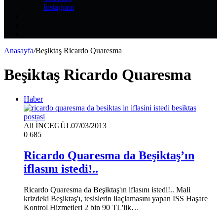
Instagram
Kayıt
Ol
Rastgele
Makale
Kenar
Bölmesi
Anasayfa
/
Beşiktaş Ricardo Quaresma
Beşiktaş Ricardo Quaresma
Haber
Ali İNCEGÜL
07/03/2013
0
685
Ricardo Quaresma da Beşiktaş’ın
iflasını istedi!..
Ricardo Quaresma da Beşiktaş'ın iflasını istedi!.. Mali
krizdeki Beşiktaş'ı, tesislerin ilaçlamasını yapan ISS Haşare
Kontrol Hizmetleri 2 bin 90 TL'lik…