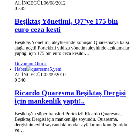
Ali İNCEGÜL
06/08/2012
0
345
Beşiktaş Yönetimi, Q7’ye 175 bin
euro ceza kesti
Beşiktaş Yönetimi, aleyhlerinde konuşan Quaresma'ya karşı
atağa geçti! Portekizli yıldıza yönetim aleyhinde açıklamalar
yaptığı için 175 bin euro ceza kesildi…
Devamını Oku »
Haber
Ali İNCEGÜL
02/09/2010
0
340
Ricardo Quaresma Beşiktaş Dergisi
için mankenlik yaptı!..
Beşiktaş’ın süper transferi Portekizli Ricardo Quaresma,
Beşiktaş Dergisi için mankenliğe soyundu. Quaresma,
dergisinin eylül sayısındaki moda sayfalarının konuğu oldu
ve…