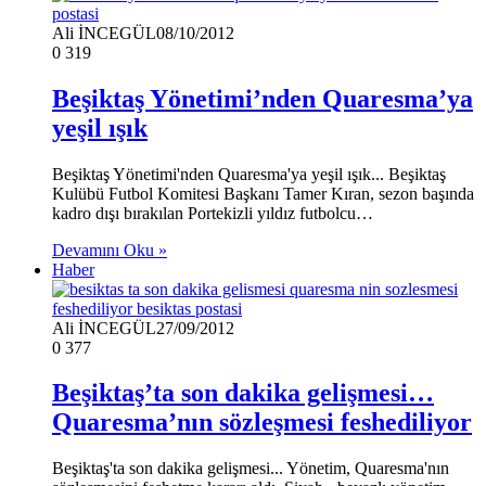
Ali İNCEGÜL
08/10/2012
0
319
Beşiktaş Yönetimi’nden Quaresma’ya
yeşil ışık
Beşiktaş Yönetimi'nden Quaresma'ya yeşil ışık... Beşiktaş
Kulübü Futbol Komitesi Başkanı Tamer Kıran, sezon başında
kadro dışı bırakılan Portekizli yıldız futbolcu…
Devamını Oku »
Haber
Ali İNCEGÜL
27/09/2012
0
377
Beşiktaş’ta son dakika gelişmesi…
Quaresma’nın sözleşmesi feshediliyor
Beşiktaş'ta son dakika gelişmesi... Yönetim, Quaresma'nın