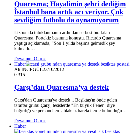
Quaresma; Hayalimin şehri dediğim
İstanbul bana artık acı veriyor. Çok
sevdiğim futbolu da oynamıyorum
Lizbon'da tutuklanmanın ardından serbest bırakılan
Quaresma, Portekiz basınına konuştu. Ricardo Quaresma
yaptığı açıklamada, "Son 1 yılda başıma gelmedik şey
kalmadı.…
Devamını Oku »
Haber
Ali İNCEGÜL
23/10/2012
0
315
Çarşı’dan Quaresma’ya destek
Çarşı'dan Quaresma'ya destek... Beşiktaş'ın önde gelen
taraftar grubu Çarşı, tesislerde "En büyük Fener" diye
bağırdığı ve personellere ahlaksız hareketlerde bulunduğu…
Devamını Oku »
Haber