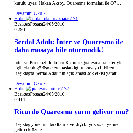
kurulu üyesi Hakan Aksoy, Quaresma formaları ile Q7…
Devamını Oku »
Haber
BeşiktaşPostası
24/05/2010
0
293
Serdal Adalı: İnter ve Quaresma ile
daha masaya bile oturmadık!
Inter ve Portekizli futbolcu Ricardo Quaresma transferiyle
ilgili olarak görüşmelere başlandığını borsaya bildiren
Beşiktaş'ta Serdal Adalı'nın açıklaması şok etkisi yarattı.
Devamını Oku »
Haber
BeşiktaşPostası
24/05/2010
0
414
Ricardo Quaresma yarın geliyor mu?
Beşiktaş yönetimi, taraftarına verdiği büyük sözü yerine
getirmek üzere.