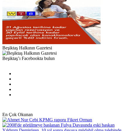
Beşiktaş Halkının Gazetesi
Beşiktaş’ı Facebookta bulun
Facebook
X
Pinterest
YouTube
Instagram
En Çok Okunan