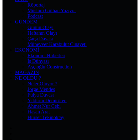
Röportaj
Müslüm Gülhan Yazıyor
Podcast
GÜNDEM
Günün Olayı
Haftanın Olayı
Çarşı Davası
Münevver Karabulut Cinayeti
EKONOMI
Ekonomi Haberleri
İş Dünyası
Aşçıoğlu Construction
MAGAZIN
NE OLDU ?
Neler Oluyor ?
Jorge Mendes
Fulya Davası
Yıldırım Demirören
Ahmet Nur Çebi
Hasan Arat
Hürser Tekinoktay
Facebook
X
Pinterest