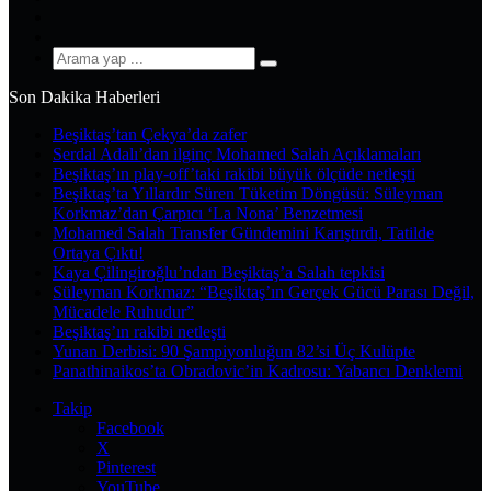
YouTube
Instagram
Arama
yap
Son Dakika Haberleri
...
Beşiktaş’tan Çekya’da zafer
Serdal Adalı’dan ilginç Mohamed Salah Açıklamaları
Beşiktaş’ın play-off’taki rakibi büyük ölçüde netleşti
Beşiktaş’ta Yıllardır Süren Tüketim Döngüsü: Süleyman
Korkmaz’dan Çarpıcı ‘La Nona’ Benzetmesi
Mohamed Salah Transfer Gündemini Karıştırdı, Tatilde
Ortaya Çıktı!
Kaya Çilingiroğlu’ndan Beşiktaş’a Salah tepkisi
Süleyman Korkmaz: “Beşiktaş’ın Gerçek Gücü Parası Değil,
Mücadele Ruhudur”
Beşiktaş’ın rakibi netleşti
Yunan Derbisi: 90 Şampiyonluğun 82’si Üç Kulüpte
Panathinaikos’ta Obradovic’in Kadrosu: Yabancı Denklemi
Takip
Facebook
X
Pinterest
YouTube