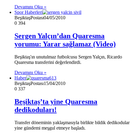
Devamını Oku »
Spor Haberleri
BeşiktaşPostası
04/05/2010
0
394
Sergen Yalçın’dan Quaresma
yorumu: Yarar sağlamaz (Video)
Beşiktaş'ın unutulmaz futbolcusu Sergen Yalçın, Ricardo
Quaresma transferini değerlendirdi.
Devamını Oku »
Haber
BeşiktaşPostası
15/04/2010
0
337
Beşiktaş’ta yine Quaresma
dedikoduları!
Transfer döneminin yaklaşmasıyla birlikte bildik dedikodular
yine gündemi meşgul etmeye başladı.