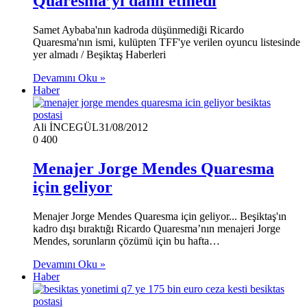
Quaresma’yı dahil etmedi
Samet Aybaba'nın kadroda düşünmediği Ricardo
Quaresma'nın ismi, kulüpten TFF'ye verilen oyuncu listesinde
yer almadı / Beşiktaş Haberleri
Devamını Oku »
Haber
Ali İNCEGÜL
31/08/2012
0
400
Menajer Jorge Mendes Quaresma
için geliyor
Menajer Jorge Mendes Quaresma için geliyor... Beşiktaş'ın
kadro dışı bıraktığı Ricardo Quaresma’nın menajeri Jorge
Mendes, sorunların çözümü için bu hafta…
Devamını Oku »
Haber