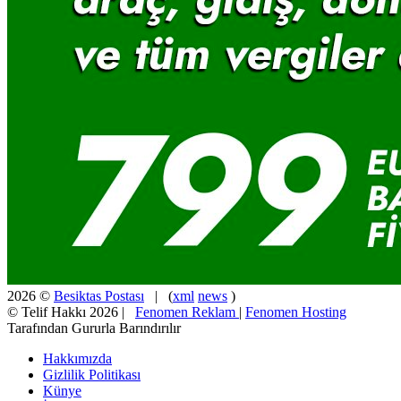
2026 ©
Besiktas Postası
| (
xml
news
)
© Telif Hakkı 2026 |
Fenomen Reklam
|
Fenomen Hosting
Tarafından Gururla Barındırılır
Hakkımızda
Gizlilik Politikası
Künye