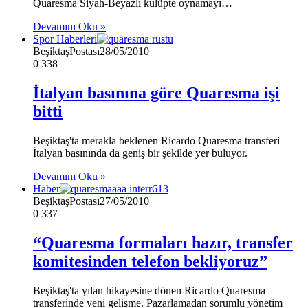
Quaresma Siyah-Beyazlı kulüpte oynamayı…
Devamını Oku »
Spor Haberleri
BeşiktaşPostası
28/05/2010
0
338
İtalyan basınına göre Quaresma işi
bitti
Beşiktaş'ta merakla beklenen Ricardo Quaresma transferi
İtalyan basınında da geniş bir şekilde yer buluyor.
Devamını Oku »
Haber
BeşiktaşPostası
27/05/2010
0
337
“Quaresma formaları hazır, transfer
komitesinden telefon bekliyoruz”
Beşiktaş'ta yılan hikayesine dönen Ricardo Quaresma
transferinde yeni gelişme. Pazarlamadan sorumlu yönetim