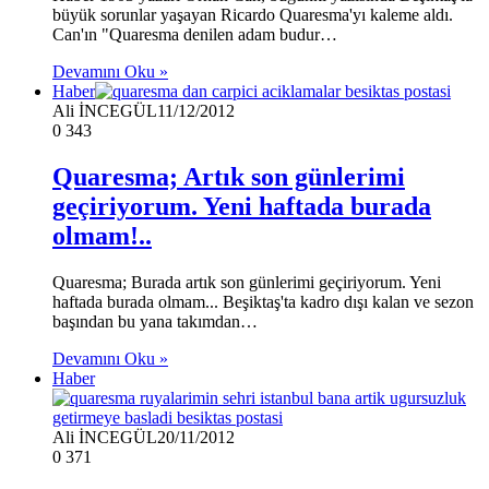
büyük sorunlar yaşayan Ricardo Quaresma'yı kaleme aldı.
Can'ın "Quaresma denilen adam budur…
Devamını Oku »
Haber
Ali İNCEGÜL
11/12/2012
0
343
Quaresma; Artık son günlerimi
geçiriyorum. Yeni haftada burada
olmam!..
Quaresma; Burada artık son günlerimi geçiriyorum. Yeni
haftada burada olmam... Beşiktaş'ta kadro dışı kalan ve sezon
başından bu yana takımdan…
Devamını Oku »
Haber
Ali İNCEGÜL
20/11/2012
0
371