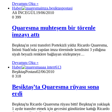
Devamını Oku »
Haber
Ali İNCEGÜL
19/06/2010
0
399
Quaresma muhteşem bir törenle
imzayı attı
Beşiktaş'ın yeni transferi Portekizli yıldız Ricardo Quaresma,
İnönü Stadı'nda yapılan imza töreninde kendisini 3 yıllığına
siyah beyazlı renklere bağlayan sözleşmeye…
Devamını Oku »
Haber
BeşiktaşPostası
02/06/2010
0
318
Beşiktaş’ta Quaresma rüyası sona
erdi
Beşiktaş'ta Ricardo Quaresma rüyası bitti! Beşiktaş'ın yaklaşık
1 aydır transfer etmek için gecesini gündüzüne kattığı Ricardo