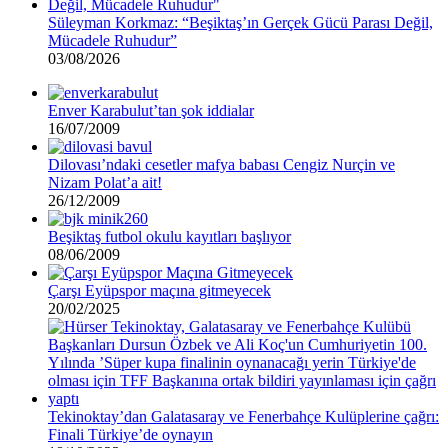
Süleyman Korkmaz: “Beşiktaş’ın Gerçek Gücü Parası Değil,
Mücadele Ruhudur”
03/08/2026
Enver Karabulut’tan şok iddialar
16/07/2009
Dilovası’ndaki cesetler mafya babası Cengiz Nurçin ve
Nizam Polat’a ait!
26/12/2009
Beşiktaş futbol okulu kayıtları başlıyor
08/06/2009
Çarşı Eyüpspor maçına gitmeyecek
20/02/2025
Tekinoktay’dan Galatasaray ve Fenerbahçe Kulüplerine çağrı:
Finali Türkiye’de oynayın