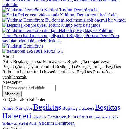
About
Artık Beşiktaşlı sessiz kalmayacak. Beşiktaş’ta doğan veya
Beşiktaş’ta yaşayan, kendini Beşiktaş’la özdeşleştirmiş, “Beşiktaş
Ruhu”nu her tarafında hissedenlerin sesi Beşiktaş Postası’nda
yankılanacak.
Newsletter
E-
Posta
adresinizi
En Çok Takip Edilenler
giriniz
Beşiktaş
Beşiktaş
Beşiktaş Gazetesi
Ahmet Nur Çebi
Haberleri
Demirören
Fikret Orman
Bonservis
Hürser
Hasan Arat
Yıldırım Demirören
Serdal Adalı
Tekinoktay
Son Yazılar