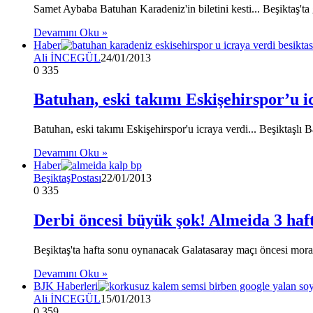
Samet Aybaba Batuhan Karadeniz'in biletini kesti... Beşiktaş'ta
Devamını Oku »
Haber
Ali İNCEGÜL
24/01/2013
0
335
Batuhan, eski takımı Eskişehirspor’u i
Batuhan, eski takımı Eskişehirspor'u icraya verdi... Beşiktaşlı 
Devamını Oku »
Haber
BeşiktaşPostası
22/01/2013
0
335
Derbi öncesi büyük şok! Almeida 3 haf
Beşiktaş'ta hafta sonu oynanacak Galatasaray maçı öncesi moral
Devamını Oku »
BJK Haberleri
Ali İNCEGÜL
15/01/2013
0
359