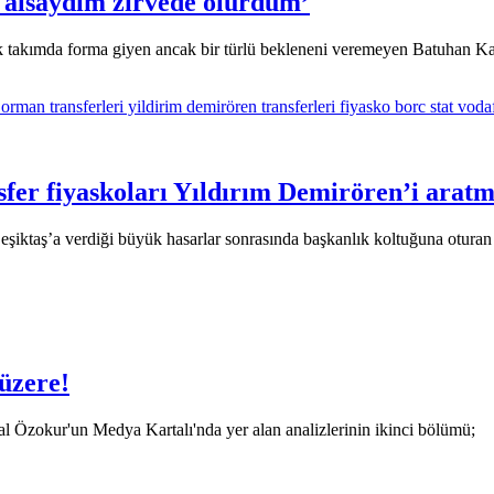
 alsaydım zirvede olurdum’
ok takımda forma giyen ancak bir türlü bekleneni veremeyen Batuhan
fer fiyaskoları Yıldırım Demirören’i arat
eşiktaş’a verdiği büyük hasarlar sonrasında başkanlık koltuğuna otur
üzere!
lal Özokur'un Medya Kartalı'nda yer alan analizlerinin ikinci bölümü;