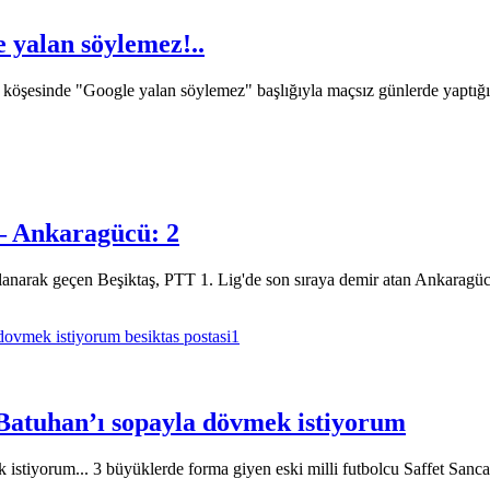
yalan söylemez!..
şesinde "Google yalan söylemez" başlığıyla maçsız günlerde yaptığı ar
 – Ankaragücü: 2
lanarak geçen Beşiktaş, PTT 1. Lig'de son sıraya demir atan Ankaragü
Batuhan’ı sopayla dövmek istiyorum
stiyorum... 3 büyüklerde forma giyen eski milli futbolcu Saffet Sanca