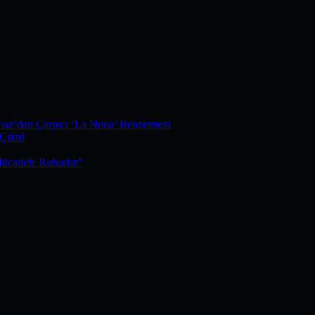
maz’dan Çarpıcı ‘La Nona’ Benzetmesi
Çıktı!
Mücadele Ruhudur”