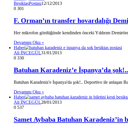
BeşiktaşPostası
12/12/2013
0
301
F. Orman’ın transfer hovardalığı Demi
Her mikrofon gördüğünde kendinden önceki Yıldırım Demirören 
Devamını Oku »
Haber
Ali İNCEGÜL
31/01/2013
0
330
Batuhan Karadeniz’e İspanya’da şok!..
Batuhan Karadeniz'e İspanya'da şok!.. Deportivo ile anlaşan 
Devamını Oku »
Haber
Ali İNCEGÜL
28/01/2013
0
537
Samet Aybaba Batuhan Karadeniz’in bil