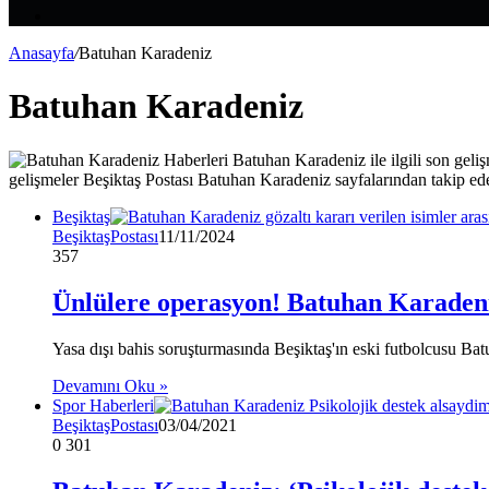
Makale
Kenar
Bölmesi
Anasayfa
/
Batuhan Karadeniz
Batuhan Karadeniz
gelişmeler Beşiktaş Postası Batuhan Karadeniz sayfalarından takip edeb
Beşiktaş
BeşiktaşPostası
11/11/2024
357
Ünlülere operasyon! Batuhan Karadeni
Yasa dışı bahis soruşturmasında Beşiktaş'ın eski futbolcusu B
Devamını Oku »
Spor Haberleri
BeşiktaşPostası
03/04/2021
0
301