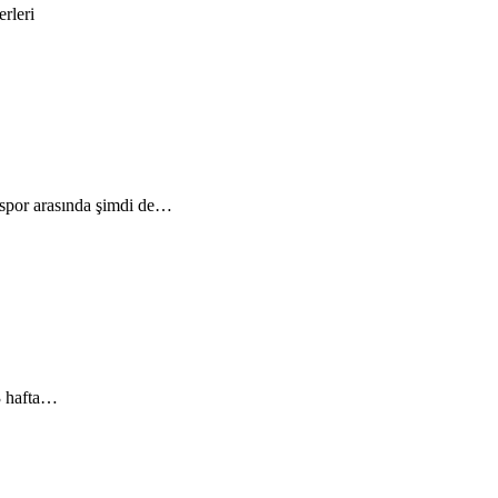
rleri
irspor arasında şimdi de…
 3 hafta…