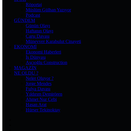
Röportaj
Müslüm Gülhan Yazıyor
Podcast
GÜNDEM
Günün Olayı
Haftanın Olayı
Çarşı Davası
Münevver Karabulut Cinayeti
EKONOMI
Ekonomi Haberleri
İş Dünyası
Aşçıoğlu Construction
MAGAZIN
NE OLDU ?
Neler Oluyor ?
Jorge Mendes
Fulya Davası
Yıldırım Demirören
Ahmet Nur Çebi
Hasan Arat
Hürser Tekinoktay
Facebook
X
Pinterest