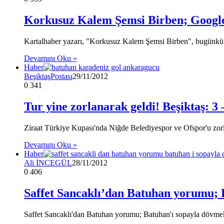
Korkusuz Kalem Şemsi Birben; Google 
Kartalhaber yazarı, "Korkusuz Kalem Şemsi Birben", bugünkü kö
Devamını Oku »
Haber
BeşiktaşPostası
29/11/2012
0
341
Tur yine zorlanarak geldi! Beşiktaş: 3
Ziraat Türkiye Kupası'nda Niğde Belediyespor ve Ofspor'u zor
Devamını Oku »
Haber
Ali İNCEGÜL
28/11/2012
0
406
Saffet Sancaklı’dan Batuhan yorumu; 
Saffet Sancaklı'dan Batuhan yorumu; Batuhan'ı sopayla dövmek i