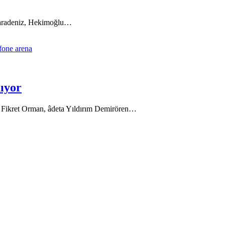
 Karadeniz, Hekimoğlu…
mıyor
an Fikret Orman, âdeta Yıldırım Demirören…