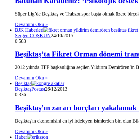
Batuhan Karadeniz: ‘Psikolojik destek
Süper Lig’de Beşiktaş ve Trabzonspor başta olmak üzere birç
Devamını Oku »
BJK Haberleri
Sergen COŞKUN
24/10/2015
0
583
Beşiktaş’ta Fikret Orman dönemi trans
2012 yılında TFF başkanlığına seçilen Yıldırım Demirören’in B
Devamını Oku »
Beşiktaş
BeşiktaşPostası
26/12/2013
0
336
Beşiktaş’ın zararı borçları yakalamak 
Beşiktaş'ın ekonomisini en iyi irdeleyen isimlerden biri olan Bi
Devamını Oku »
Haber