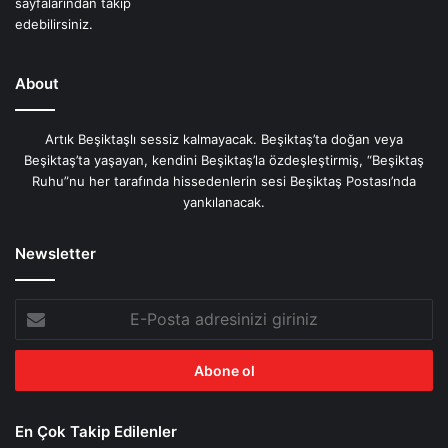
About
Artık Beşiktaşlı sessiz kalmayacak. Beşiktaş’ta doğan veya
Beşiktaş’ta yaşayan, kendini Beşiktaş’la özdeşleştirmiş, “Beşiktaş
Ruhu”nu her tarafında hissedenlerin sesi Beşiktaş Postası’nda
yankılanacak.
Newsletter
E-
Posta
adresinizi
giriniz
En Çok Takip Edilenler