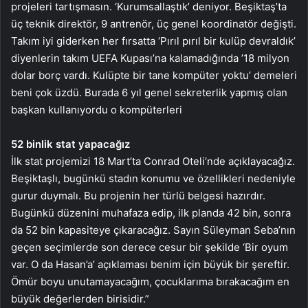
projeleri tartışmasın. ‘Kurumsallaştık’ deniyor. Beşiktaş’ta
üç teknik direktör, 9 antrenör, üç genel koordinatör değişti.
Takım iyi giderken her fırsatta ‘Pırıl pırıl bir kulüp devraldık’
diyenlerin takım UEFA Kupası’na kalamadığında ’18 milyon
dolar borç vardı. Kulüpte bir tane kompüter yoktu’ demeleri
beni çok üzdü. Burada 6 yıl genel sekreterlik yapmış olan
başkan kullanıyordu o kompüterleri
52 binlik stat yapacağız
İlk stat projemizi 18 Mart’ta Conrad Oteli’nde açıklayacağız.
Beşiktaşlı, bugünkü stadın konumu ve özellikleri nedeniyle
gurur duymalı. Bu projenin her türlü belgesi hazırdır.
Bugünkü düzenini muhafaza edip, ilk planda 42 bin, sonra
da 52 bin kapasiteye çıkaracağız. Sayın Süleyman Seba’nın
geçen seçimlerde son derece cesur bir şekilde ‘Bir oyum
var. O da Hasan’a’ açıklaması benim için büyük bir şereftir.
Ömür boyu unutamayacağım, çocuklarıma bırakacağım en
büyük değerlerden birisidir.”