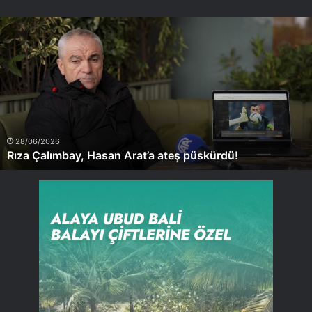
Rıza
Çalımbay,
Hasan
Arat’a
ateş
püskürdü!
28/06/2026
Rıza Çalımbay, Hasan Arat’a ateş püskürdü!