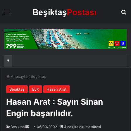
Menü
Ar
Anasayfa
/
Beşiktaş
Beşiktaş
BJK
Hasan Arat
Hasan Arat : Sayın Sinan
Engin başarılıdır.
Bir
Beşiktaş
06/03/2002
4 dakika okuma süresi