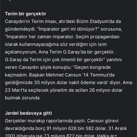
Terim bir gerçektir
Canaydın’ın Terim iması, atv’deki Bizim Stadyum’da da
gündemdeydi. “İmparator geri mi dönüyor?” sorusuna,
“İmparator her zaman imparator. Seçim propagandası
olarak kullanmayacağıma söz verdiğim için isim
açıklamıyorum. Ama Terim G.Saray’da bir gerçektir.
G.Saray da Terim için çok önemli bir gerçektir” yanıtını
veren Canaydın şöyle konuştu: “Geçen kongrede
kaçmadım. Başkan Mehmet Cansun ’14 Temmuz’da
geldiğimizde 30 milyon dolar nakit ödeme vardı’ diyor. Ama
23 Mart’ta seçilecek yönetim de acilen 26 milyon dolar
bulmak zorunda
Jardel bedavaya gitti
Gerçekler murakıp raporlarında yazılı. Cansun görevi
devraldığında borç 91 milyon 628 bin 582 dolar. 31 Aralık
2001 itibarıyla ise 73 milyon 872 bin dolar. Halka arz