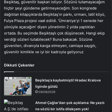
Beşiktaş, güvenilir başkan istiyor. Sözünü tutamayacağım
hiçbir şeyi gündeme getirmeyeceğim. Son kongrede
dağıtılan kitapçıklarda Beşiktaş’ın parkı, ormanı, tatil köyü,
Fulya Plaza projesi vaat edildi. ‘Ümraniye’yi 1 senede her
yönüyle açacağım’ diyen yönetimin 2 yılda yaptıkları
ortada. Bu seçimde Beşiktaşlı çok düşünecek. Hangi ekip
verdiği sözleri tutabilecek? Buna bakacak. Sözüne
güvenilen, divanıyla kavga etmeyen, camiaya saygılı,
güvenilir kimlikle ve iyi bir kadroyla geliyoruz
Dikkati Çekenler
Beşiktaş’a kaybetmişti! Hradec Kralove
liginde güldü
09/08/2026
Ahmet Çağlar’dan şok açıklama: Ne yazılı
ne sözlü bir istifa dilekçem yok!