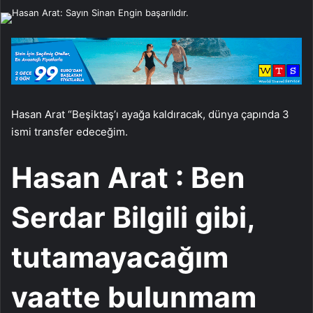
e-
posta
göndermek
Hasan Arat “Beşiktaş’ı ayağa kaldıracak, dünya çapında 3
ismi transfer edeceğim.
Hasan Arat : Ben
Serdar Bilgili gibi,
tutamayacağım
vaatte bulunmam