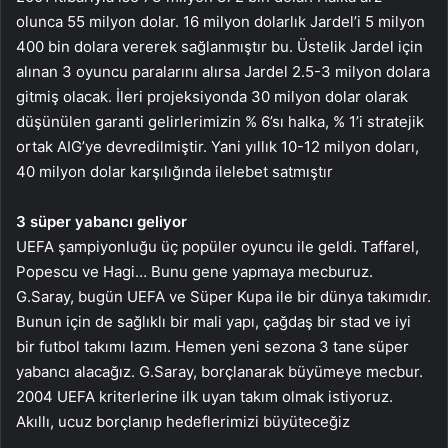
olunca 55 milyon dolar. 16 milyon dolarlık Jardel’i 5 milyon
400 bin dolara vererek sağlanmıştır bu. Üstelik Jardel için
alınan 3 oyuncu paralarını alırsa Jardel 2.5-3 milyon dolara
gitmiş olacak. İleri projeksiyonda 30 milyon dolar olarak
düşünülen garanti gelirlerimizin % 6’sı halka, % 1’i stratejik
ortak AIG’ye devredilmiştir. Yani yıllık 10-12 milyon doları,
40 milyon dolar karşılığında ilelebet satmıştır
3 süper yabancı geliyor
UEFA şampiyonluğu üç popüler oyuncu ile geldi. Taffarel,
Popescu ve Hagi… Bunu gene yapmaya mecburuz.
G.Saray, bugün UEFA ve Süper Kupa ile bir dünya takımıdır.
Bunun için de sağlıklı bir mali yapı, çağdaş bir stad ve iyi
bir futbol takımı lazım. Hemen yeni sezona 3 tane süper
yabancı alacağız. G.Saray, borçlanarak büyümeye mecbur.
2004 UEFA kriterlerine ilk uyan takım olmak istiyoruz.
Akıllı, ucuz borçlanıp hedeflerimizi büyüteceğiz