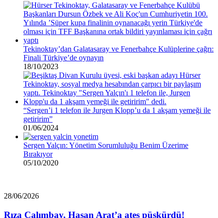
Tekinoktay’dan Galatasaray ve Fenerbahçe Kulüplerine çağrı:
Finali Türkiye’de oynayın
18/10/2023
“Sergen’i 1 telefon ile Jurgen Klopp’u da 1 akşam yemeği ile
getiririm”
01/06/2024
Sergen Yalçın: Yönetim Sorumluluğu Benim Üzerime
Bırakıyor
05/10/2020
Rıza
28/06/2026
Çalımbay,
Hasan
Rıza Çalımbay, Hasan Arat’a ateş püskürdü!