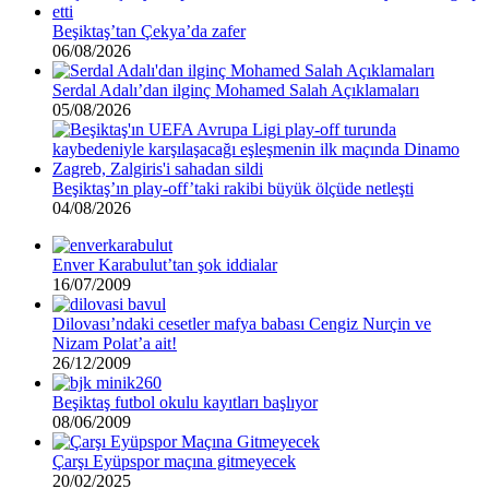
Beşiktaş’tan Çekya’da zafer
06/08/2026
Serdal Adalı’dan ilginç Mohamed Salah Açıklamaları
05/08/2026
Beşiktaş’ın play-off’taki rakibi büyük ölçüde netleşti
04/08/2026
Enver Karabulut’tan şok iddialar
16/07/2009
Dilovası’ndaki cesetler mafya babası Cengiz Nurçin ve
Nizam Polat’a ait!
26/12/2009
Beşiktaş futbol okulu kayıtları başlıyor
08/06/2009
Çarşı Eyüpspor maçına gitmeyecek
20/02/2025