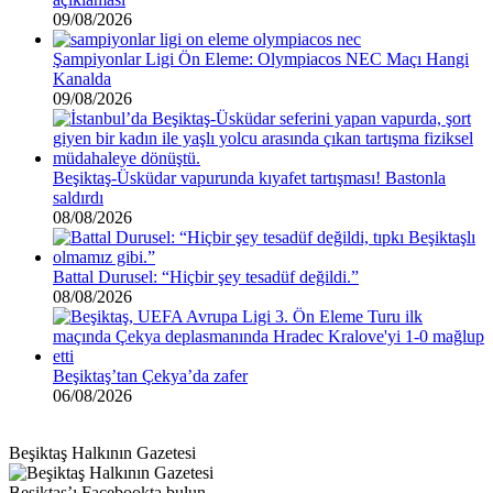
09/08/2026
Şampiyonlar Ligi Ön Eleme: Olympiacos NEC Maçı Hangi
Kanalda
09/08/2026
Beşiktaş-Üsküdar vapurunda kıyafet tartışması! Bastonla
saldırdı
08/08/2026
Battal Durusel: “Hiçbir şey tesadüf değildi.”
08/08/2026
Beşiktaş’tan Çekya’da zafer
06/08/2026
Beşiktaş Halkının Gazetesi
Beşiktaş’ı Facebookta bulun