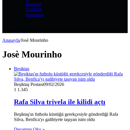
Pinterest
YouTube
Instagram
Kayıt
Ol
Rastgele
Makale
Kenar
Bölmesi
Anasayfa
/
Josè Mourinho
Josè Mourinho
Beşiktaş
Beşiktaş Postası
09/02/2026
1
1.345
Rafa Silva trivela ile kilidi açtı
Beşiktaş'ın futbolu küstüğü gerekçesiyle gönderdiği Rafa
Silva, Benfica'yı galibiyete taşıyan isim oldu
Devamını Oku »