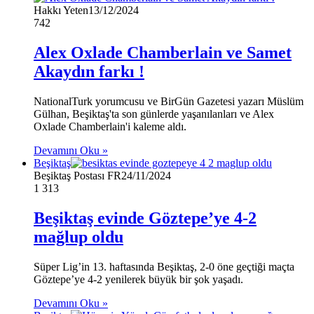
Hakkı Yeten
13/12/2024
742
Alex Oxlade Chamberlain ve Samet
Akaydın farkı !
NationalTurk yorumcusu ve BirGün Gazetesi yazarı Müslüm
Gülhan, Beşiktaş'ta son günlerde yaşanılanları ve Alex
Oxlade Chamberlain'i kaleme aldı.
Devamını Oku »
Beşiktaş
Beşiktaş Postası FR
24/11/2024
1
313
Beşiktaş evinde Göztepe’ye 4-2
mağlup oldu
Süper Lig’in 13. haftasında Beşiktaş, 2-0 öne geçtiği maçta
Göztepe’ye 4-2 yenilerek büyük bir şok yaşadı.
Devamını Oku »