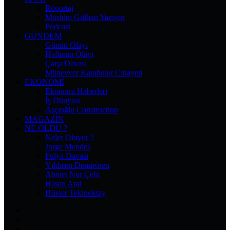
Röportaj
Müslüm Gülhan Yazıyor
Podcast
GÜNDEM
Günün Olayı
Haftanın Olayı
Çarşı Davası
Münevver Karabulut Cinayeti
EKONOMI
Ekonomi Haberleri
İş Dünyası
Aşçıoğlu Construction
MAGAZIN
NE OLDU ?
Neler Oluyor ?
Jorge Mendes
Fulya Davası
Yıldırım Demirören
Ahmet Nur Çebi
Hasan Arat
Hürser Tekinoktay
Facebook
X
Pinterest