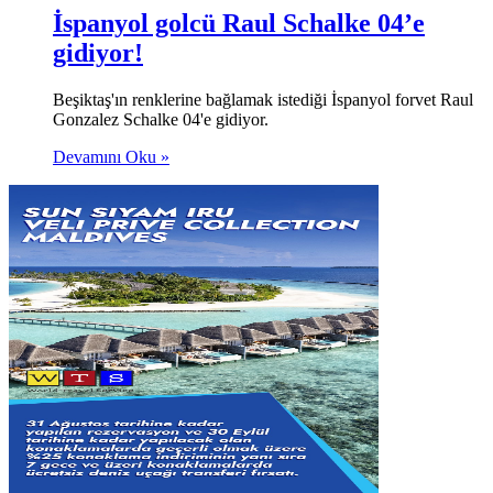
İspanyol golcü Raul Schalke 04’e
gidiyor!
Beşiktaş'ın renklerine bağlamak istediği İspanyol forvet Raul
Gonzalez Schalke 04'e gidiyor.
Devamını Oku »