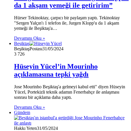
da 1 akşam yemeği ile getiririm”
Hürser Tekinoktay, çarpıcı bir paylaşım yaptı. Tekinoktay
"Sergen Yalçın'ı 1 telefon ile, Jurgen Klopp'u da 1 akşam
yemeği ile Beşiktaş'a…
Devamını Oku »
Beşiktaş
BeşiktaşPostası
31/05/2024
3
726
Hüseyin Yücel’in Mourinho
açıklamasına tepki yağdı
Jose Mourinho Beşiktaş'a gelmeyi kabul etti" diyen Hüseyin
Yücel, Portekizli teknik adamın Fenerbahçe ile anlaşması
sonrası bir açıklama daha yaptı.
Devamını Oku »
Gündem
Hakkı Yeten
31/05/2024