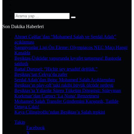
YouTube
Instagram
Arama
yap
Son Dakika Haberleri
...
Ahmet Çağlar’dan “Mohamed Salah ve Serdal Adalı”
açıklaması
Şampiyonlar Ligi Ön Eleme: Olympiacos NEC Maçı Hangi
Kanalda
Beşiktaş-Üsküdar vapurunda kıyafet tartışması! Bastonla
saldırdı
Battal Durusel: “Hiçbir şey tesadüf değildi.”
Beşiktaş’tan Çekya’da zafer
Serdal Adalı’dan ilginç Mohamed Salah Açıklamaları
Beşiktaş’ın play-off’taki rakibi büyük ölçüde netleşti
Beşiktaş’ta Yıllardır Süren Tüketim Döngüsü: Süleyman
Korkmaz’dan Çarpıcı ‘La Nona’ Benzetmesi
Mohamed Salah Transfer Gündemini Karıştırdı, Tatilde
Ortaya Çıktı!
Kaya Çilingiroğlu’ndan Beşiktaş’a Salah tepkisi
Takip
Facebook
X