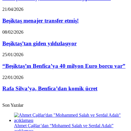
Arat’a
ateş
Beşiktaş
21/04/2026
püskürdü!
menajer
transfer
Beşiktaş menajer transfer etmiş!
etmiş!
Beşiktaş’tan
08/02/2026
giden
yıldızlaşıyor
Beşiktaş’tan giden yıldızlaşıyor
“Beşiktaş’ın
25/01/2026
Benfica’ya
40
“Beşiktaş’ın Benfica’ya 40 milyon Euro borcu var”
milyon
Euro
Rafa
22/01/2026
borcu
Silva’ya,
var”
Benfica’dan
Rafa Silva’ya, Benfica’dan komik ücret
komik
ücret
Son Yazılar
Ahmet Çağlar’dan “Mohamed Salah ve Serdal Adalı”
açıklaması