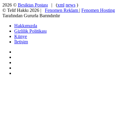
2026 ©
Besiktas Postası
| (
xml
news
)
© Telif Hakkı 2026 |
Fenomen Reklam
|
Fenomen Hosting
Tarafından Gururla Barındırılır
Hakkımızda
Gizlilik Politikası
Künye
İletişim
Facebook
X
Pinterest
YouTube
Instagram
Başa
dön
tuşu