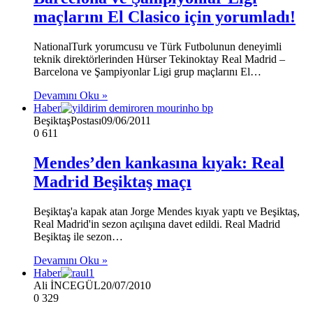
maçlarını El Clasico için yorumladı!
NationalTurk yorumcusu ve Türk Futbolunun deneyimli
teknik direktörlerinden Hürser Tekinoktay Real Madrid –
Barcelona ve Şampiyonlar Ligi grup maçlarını El…
Devamını Oku »
Haber
BeşiktaşPostası
09/06/2011
0
611
Mendes’den kankasına kıyak: Real
Madrid Beşiktaş maçı
Beşiktaş'a kapak atan Jorge Mendes kıyak yaptı ve Beşiktaş,
Real Madrid'in sezon açılışına davet edildi. Real Madrid
Beşiktaş ile sezon…
Devamını Oku »
Haber
Ali İNCEGÜL
20/07/2010
0
329