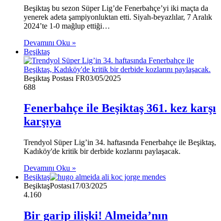
Beşiktaş bu sezon Süper Lig’de Fenerbahçe’yi iki maçta da
yenerek adeta şampiyonluktan etti. Siyah-beyazlılar, 7 Aralık
2024’te 1-0 mağlup ettiği…
Devamını Oku »
Beşiktaş
Beşiktaş Postası FR
03/05/2025
688
Fenerbahçe ile Beşiktaş 361. kez karşı
karşıya
Trendyol Süper Lig’in 34. haftasında Fenerbahçe ile Beşiktaş,
Kadıköy'de kritik bir derbide kozlarını paylaşacak.
Devamını Oku »
Beşiktaş
BeşiktaşPostası
17/03/2025
4.160
Bir garip ilişki! Almeida’nın