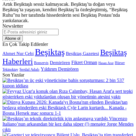
Artık Beşiktaşlı sessiz kalmayacak. Beşiktaş’ta doğan veya
Beşiktaş’ta yaşayan, kendini Beşiktaş’la özdeşleştirmiş, “Beşiktaş
Ruhu”nu her tarafında hissedenlerin sesi Beşiktaş Postası’nda
yankılanacak.
Newsletter
E-
Posta
adresinizi
En Çok Takip Edilenler
giriniz
Beşiktaş
Beşiktaş
Beşiktaş Gazetesi
Ahmet Nur Çebi
Haberleri
Demirören
Fikret Orman
Bonservis
Hürser
Hasan Arat
Yıldırım Demirören
Serdal Adalı
Tekinoktay
Son Yazılar