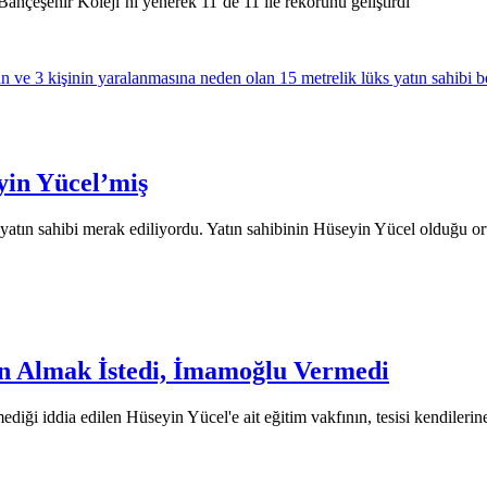
ahçeşehir Koleji’ni yenerek 11’de 11 ile rekorunu geliştirdi
yin Yücel’miş
tın sahibi merak ediliyordu. Yatın sahibinin Hüseyin Yücel olduğu ort
den Almak İstedi, İmamoğlu Vermedi
emediği iddia edilen Hüseyin Yücel'e ait eğitim vakfının, tesisi kendileri