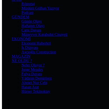
Röportaj
Müslüm Gülhan Yazıyor
Podcast
GÜNDEM
Günün Olayı
Haftanın Olayı
Çarşı Davası
Münevver Karabulut Cinayeti
EKONOMI
Ekonomi Haberleri
İş Dünyası
Aşçıoğlu Construction
MAGAZIN
NE OLDU ?
Neler Oluyor ?
Jorge Mendes
Fulya Davası
Yıldırım Demirören
Ahmet Nur Çebi
Hasan Arat
Hürser Tekinoktay
Facebook
X
Pinterest