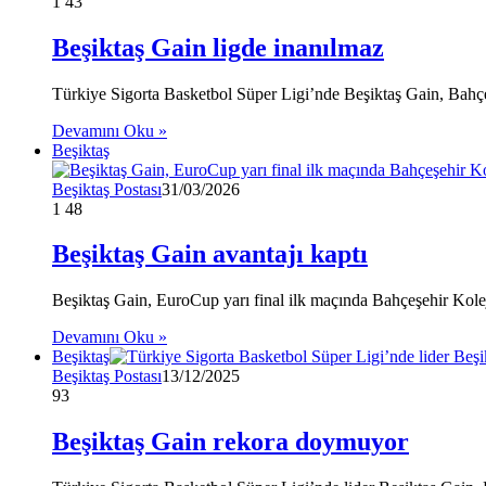
1
43
Beşiktaş Gain ligde inanılmaz
Türkiye Sigorta Basketbol Süper Ligi’nde Beşiktaş Gain, Bahçeş
Devamını Oku »
Beşiktaş
Beşiktaş Postası
31/03/2026
1
48
Beşiktaş Gain avantajı kaptı
Beşiktaş Gain, EuroCup yarı final ilk maçında Bahçeşehir Kolej
Devamını Oku »
Beşiktaş
Beşiktaş Postası
13/12/2025
93
Beşiktaş Gain rekora doymuyor