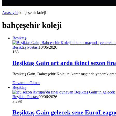
Makale
Kenar
Bölmesi
Anasayfa
/
bahçeşehir koleji
bahçeşehir koleji
Beşiktaş
Beşiktaş Postası
10/06/2026
168
Beşiktaş Gain art arda ikinci sezon fin
Beşiktaş Gain, Bahçeşehir Koleji'ni karar maçında yenerek art
Devamını Oku »
Beşiktaş
Beşiktaş Postası
09/06/2026
3.298
Beşiktaş Gain gelecek sene EuroLeagu