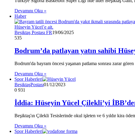
Türkiye Sigorta Basketbol Süper Ligi’nde lider Beşiktaş Gain, B
Devamını Oku »
Haber
Beşiktaş Postası FR
19/06/2025
535
Bodrum’da patlayan yatın sahibi Hüse
Bodrum'da bayram öncesi yaşanan patlama sonrası zarar gören ya
Devamını Oku »
Spor Haberleri
BeşiktaşPostası
01/12/2023
0
931
İddia: Hüseyin Yücel Çilekli’yi İBB’
Beşiktaş'ın Çilekli Tesislerinde okul işleten ve 6 yıldır kira öd
Devamını Oku »
Spor Haberleri