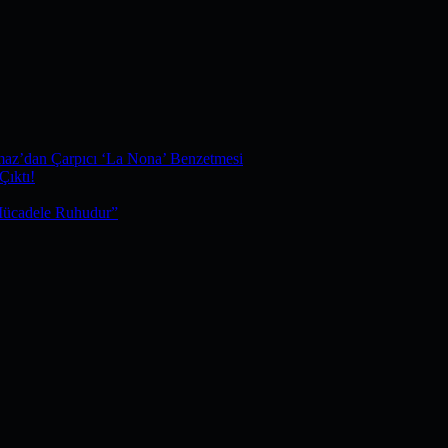
maz’dan Çarpıcı ‘La Nona’ Benzetmesi
Çıktı!
Mücadele Ruhudur”