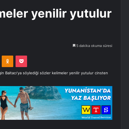
meler yenilir yutulur
5 dakika okuma süresi
VKontakte
Odnoklassniki
Pocket