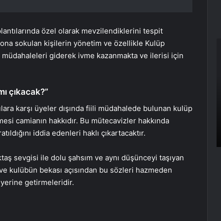
ntılarında özel olarak mevzilendiklerini tespit
alona sokulan kişilerin yönetim ve özellikle Kulüp
R
Ç
lü müdahaleleri giderek ivme kazanmakta ve ilerisi için
H
A
a
 mı çıkacak?”
p
ara karşı üyeler dışında fiili müdahalede bulunan kulüp
inmesi camianın hakkıdır. Bu mütecavizler hakkında
ldığını iddia edenleri haklı çıkartacaktır.
ktaş sevgisi ile dolu şahsım ve aynı düşünceyi taşıyan
ı ve kulübün bekası açısından bu sözleri hazmeden
yerine getirmeleridir.