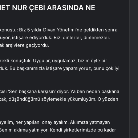
ET NUR ÇEBİ ARASINDA NE
onuştu: Biz 5 yıldır Divan Yönetimi’ne geldikten sonra,
r, istişare ediyorduk. Bizi dinlerler, dinlemezler.
rak arşivlere geçiyordu.
ekli konuştuk. Uygular, uygulamaz, bizim öyle bir
duk. Bu başkanımızla istişare yapamıyoruz, bunu çok iyi
cısı ‘Sen başkana karşısın’ diyor. Ya ben neden başkana
Ancak, düşündüğümü söylemekle yükümlüyüm. O yüzden
leyelim, her yapılanı onaylayalım. Aklımıza yatmayan
. Benim aklıma yatmıyor. Kendi şirketlerimizde bu kadar