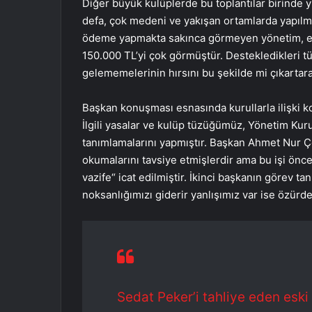
Diğer büyük kulüplerde bu toplantılar birinde yı
defa, çok medeni ve yakışan ortamlarda yapılma
ödeme yapmakta sakınca görmeyen yönetim, en 
150.000 TL’yi çok görmüştür. Destekledikleri t
gelememelerinin hırsını bu şekilde mi çıkartara
Başkan konuşması esnasında kurullarla ilişki k
İlgili yasalar ve kulüp tüzüğümüz, Yönetim Kur
tanımlamalarını yapmıştır. Başkan Ahmet Nur Çe
okumalarını tavsiye etmişlerdir ama bu işi önce
vazife“ icat edilmiştir. İkinci başkanın görev t
noksanlığımızı giderir yanlışımız var ise özürd
Sedat Peker’i tahliye eden eski