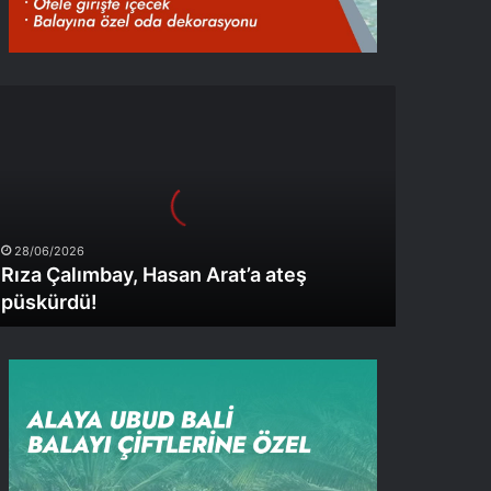
ıza
alımbay,
asan
rat’a
teş
üskürdü!
28/06/2026
Rıza Çalımbay, Hasan Arat’a ateş
püskürdü!