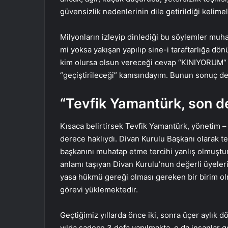
güvensizlik nedenlerinin dile getirildiği kelimel
Milyonların izleyip dinlediği bu söylemler muha
mi yoksa yakışan yapılıp sine-i taraftarlığa dö
kim olursa olsun vereceği cevap “KINIYORUM“ 
“geçiştirileceği” kanısındayım. Bunun sonuç d
“Tevfik Yamantürk, son d
Kısaca belirtirsek Tevfik Yamantürk, yönetim – 
derece haklıydı. Divan Kurulu Başkanı olarak te
başkanını muhatap etme tercihi yanlış olmuşt
anlamı taşıyan Divan Kurulu’nun değerli üyelerin
yasa hükmü gereği olması gereken bir birim o
görevi yüklemektedir.
Geçtiğimiz yıllarda önce iki, sonra üçer aylık 
yılda sadece 3 defa yapılmakta, o da insanlar 