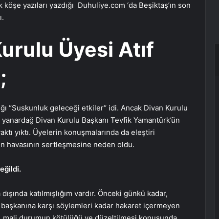
ık köşe yazıları yazdığı Duhuliye.com ‘da Beşiktaş’ın son
ı.
urulu Üyesi Atıf
;
ğı “Suskunluk geleceği etkiler“ idi. Ancak Divan Kurulu
skun yanardağ Divan Kurulu Başkanı Tevfik Yamantürk’ün
yaktı yıktı. Üyelerin konuşmalarında da eleştiri
ının havasının sertleşmesine neden oldu.
eğildi.
a dışında katılmışlığım vardır. Önceki günkü kadar,
e başkanına karşı söylemleri kadar hakaret içermeyen
si, mali durumun kötülüğü ve düzeltilmesi konusunda