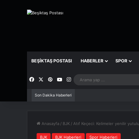
BEŞIKTAŞ POSTASI
HABERLER
SPOR
Facebook
X
Pinterest
YouTube
Instagram
Son Dakika Haberleri
Anasayfa
/
BJK
/
Atıf Keçeci: Kelimeler yenilir yutul
BJK
BJK Haberleri
Spor Haberleri