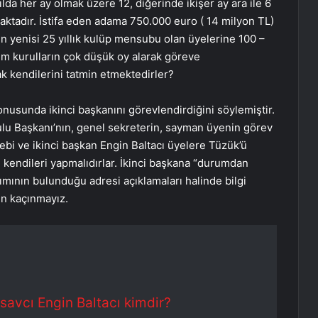
lda her ay olmak üzere 12, diğerinde ikişer ay ara ile 6
ktadır. İstifa eden adama 750.000 euro ( 14 milyon TL)
yenisi 25 yıllık kulüp mensubu olan üyelerine 100 –
üm kurulların çok düşük oy alarak göreve
k kendilerini tatmin etmektedirler?
onusunda ikinci başkanını görevlendirdiğini söylemiştir.
ulu Başkanı’nın, genel sekreterin, sayman üyenin görev
bi ve ikinci başkan Engin Baltacı üyelere Tüzük’ü
 kendileri yapmalıdırlar. İkinci başkana “durumdan
anımının bulunduğu adresi açıklamaları halinde bilgi
en kaçınmayız.
 savcı Engin Baltacı kimdir?