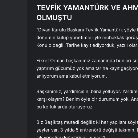
TEVFİK YAMANTÜRK VE AHM
OLMUŞTU
“Divan Kurulu Başkanı Tevfik Yamantürk şöyle k
dönemin kulüp yönetimleriyle muhakkak görüşüyo
Konu o değil. Tarihe kayıt ediyorduk, yazılı ola
Fikret Orman başkanımız zamanında bunları sür
yaptırım gücümüz yok ama tarihe kayıt geçiyor
anlıyorum ama kabul etmiyorum.
Başkanımız, yardımcısını bana yolluyor. Yardım
karşı olayım? Benim öyle bir durumum yok. 
bu koltuklarda oturuyoruz.
Biz Beşiktaş mutedi değiliz ki her yapılanı söy
şeyler var. 3 yılda 5 antrenörü değişti takımın
sık yönetici değiştiriyor muyuz?