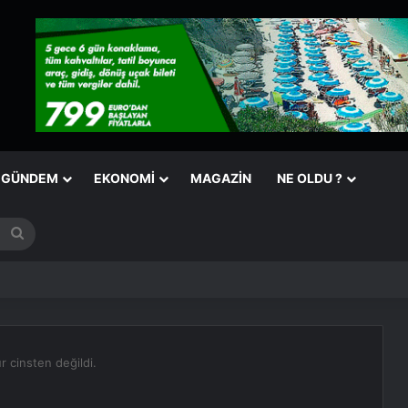
GÜNDEM
EKONOMI
MAGAZIN
NE OLDU ?
Arama
yap
...
ur cinsten değildi.