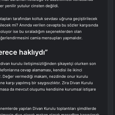
er yenilir yutulur cinsten değildi.
tapları tarafından koltuk sevdası uğruna geçiştirilecek
nülecek mi? Anında verilen cevapta bu sözler karşısında
oluyor ise bu sıraladığım seçeneklerden olan
eğerlendirmesini camia mensupları yapmalıdır.
erece haklıydı”
divan kurulu iletişimsizliğinden şikayetçi olurken son
lefonlarına cevap alamaması, kendisi ile ikinci
ur. Değer vermediği makam, nezdinde onur kurulu
e karşı yapılmış bir saygısızlıktır. Zira Divan Kurulu
lmasa da mevcut oluşumu kendisine kurumsal istişare
dönemlerde yapılan Divan Kurulu toplantıları şimdilerde
gelmesin diye olacak mekan olarak masraftan kaçınılarak