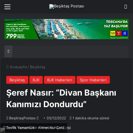
Menü
Ar
Anasayfa
/
Beşiktaş
Beşiktaş
BJK
BJK Haberleri
Spor Haberleri
Şeref Nasır: “Divan Başkanı
Kanımızı Dondurdu”
Bir
BeşiktaşPostası
05/12/2022
1 dakika okuma süresi
e-
Tevfik Yamantürk - Ahmet Nur Çebi
posta