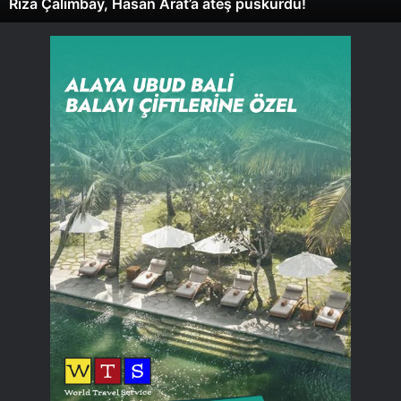
Rıza Çalımbay, Hasan Arat’a ateş püskürdü!