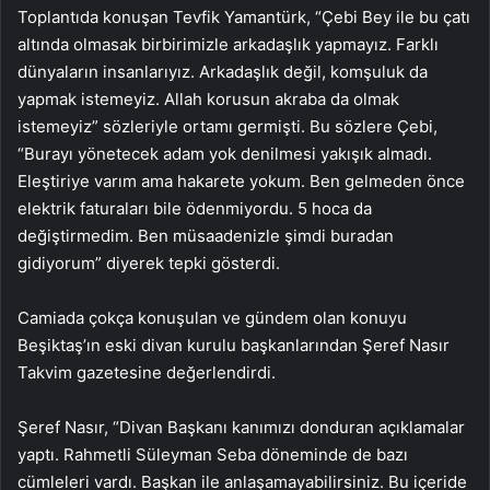
Toplantıda konuşan Tevfik Yamantürk, “Çebi Bey ile bu çatı
altında olmasak birbirimizle arkadaşlık yapmayız. Farklı
dünyaların insanlarıyız. Arkadaşlık değil, komşuluk da
yapmak istemeyiz. Allah korusun akraba da olmak
istemeyiz” sözleriyle ortamı germişti. Bu sözlere Çebi,
“Burayı yönetecek adam yok denilmesi yakışık almadı.
Eleştiriye varım ama hakarete yokum. Ben gelmeden önce
elektrik faturaları bile ödenmiyordu. 5 hoca da
değiştirmedim. Ben müsaadenizle şimdi buradan
gidiyorum” diyerek tepki gösterdi.
Camiada çokça konuşulan ve gündem olan konuyu
Beşiktaş’ın eski divan kurulu başkanlarından Şeref Nasır
Takvim gazetesine değerlendirdi.
Şeref Nasır, “Divan Başkanı kanımızı donduran açıklamalar
yaptı. Rahmetli Süleyman Seba döneminde de bazı
cümleleri vardı. Başkan ile anlaşamayabilirsiniz. Bu içeride