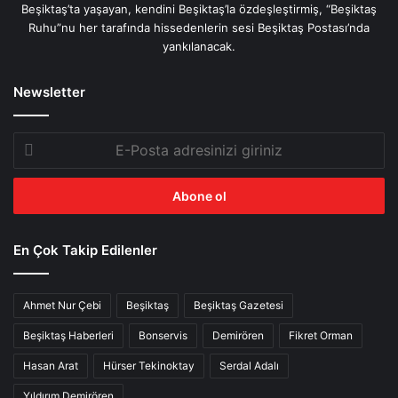
Beşiktaş’ta yaşayan, kendini Beşiktaş’la özdeşleştirmiş, “Beşiktaş
Ruhu”nu her tarafında hissedenlerin sesi Beşiktaş Postası’nda
yankılanacak.
Newsletter
E-
Posta
adresinizi
giriniz
En Çok Takip Edilenler
Ahmet Nur Çebi
Beşiktaş
Beşiktaş Gazetesi
Beşiktaş Haberleri
Bonservis
Demirören
Fikret Orman
Hasan Arat
Hürser Tekinoktay
Serdal Adalı
Yıldırım Demirören