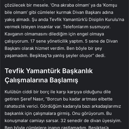
çözülecek bir mesele. ‘Ona akraba olmam’ ya da ‘Komşu
bile olmam’ gibi cümleler kurmak Divan Başkanı adına
yakış almadı. Şu anda Tevfik Yamantürk’ü Disiplin Kurulu’na
vermek isteyen insanlar var. Telefonlarım susmuyor.
Kavganın olmamasını dilediğim için engel olmaya
çalışıyorum. 17 sene yöneticilik yaptım. 5 sene de Divan
Başkanı olarak hizmet verdim. Ben böyle bir şey
yaşamadım. Beşiktaş’ta yanlış şeyler oluyor” dedi.
Tevfik Yamantürk Başkanlık
Çalışmalarına Başlamış
Kulübün ciddi bir borç ile karşı karşıya olduğunu dile
getiren Şeref Nasır, “Borcun bu kadar artması elbette
rahatsızlık verici. Gördüğüm kadarıyla bazı arkadaşlarımız
başkanlık için çalışmalara girmiş. Onu görüyorum. Bu
konuşmalar camiayı sarsar. 32 senedir de divan üyesiyim.
Ben böyle cümlelere inanın rastlamadım. Beşiktaş’a