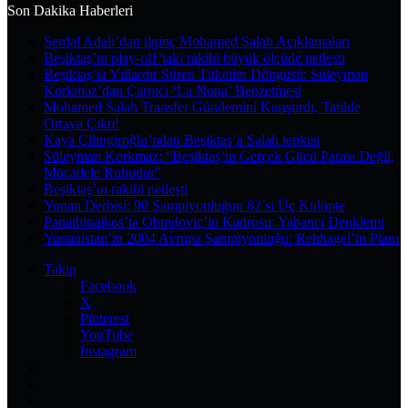
yap
Son Dakika Haberleri
...
Serdal Adalı’dan ilginç Mohamed Salah Açıklamaları
Beşiktaş’ın play-off’taki rakibi büyük ölçüde netleşti
Beşiktaş’ta Yıllardır Süren Tüketim Döngüsü: Süleyman
Korkmaz’dan Çarpıcı ‘La Nona’ Benzetmesi
Mohamed Salah Transfer Gündemini Karıştırdı, Tatilde
Ortaya Çıktı!
Kaya Çilingiroğlu’ndan Beşiktaş’a Salah tepkisi
Süleyman Korkmaz: “Beşiktaş’ın Gerçek Gücü Parası Değil,
Mücadele Ruhudur”
Beşiktaş’ın rakibi netleşti
Yunan Derbisi: 90 Şampiyonluğun 82’si Üç Kulüpte
Panathinaikos’ta Obradovic’in Kadrosu: Yabancı Denklemi
Yunanistan’ın 2004 Avrupa Şampiyonluğu: Rehhagel’in Planı
Takip
Facebook
X
Pinterest
YouTube
Instagram
Kayıt
Ol
Rastgele
Makale
Kenar