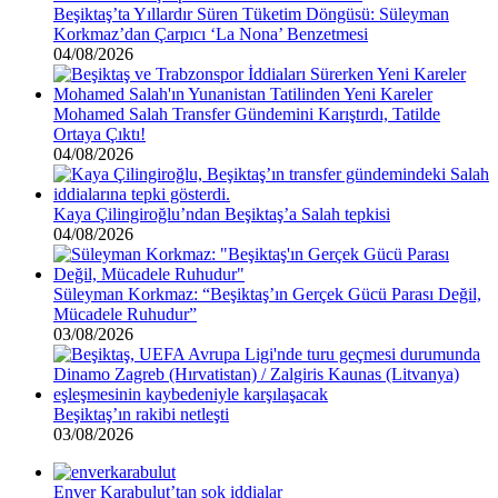
Beşiktaş’ta Yıllardır Süren Tüketim Döngüsü: Süleyman
Korkmaz’dan Çarpıcı ‘La Nona’ Benzetmesi
04/08/2026
Mohamed Salah Transfer Gündemini Karıştırdı, Tatilde
Ortaya Çıktı!
04/08/2026
Kaya Çilingiroğlu’ndan Beşiktaş’a Salah tepkisi
04/08/2026
Süleyman Korkmaz: “Beşiktaş’ın Gerçek Gücü Parası Değil,
Mücadele Ruhudur”
03/08/2026
Beşiktaş’ın rakibi netleşti
03/08/2026
Enver Karabulut’tan şok iddialar