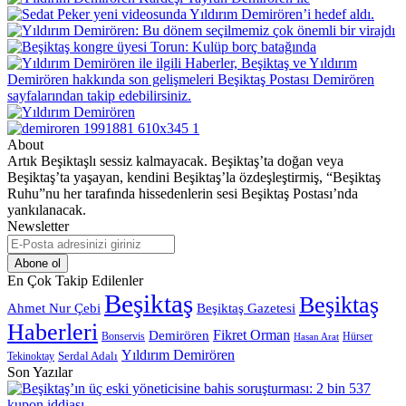
About
Artık Beşiktaşlı sessiz kalmayacak. Beşiktaş’ta doğan veya
Beşiktaş’ta yaşayan, kendini Beşiktaş’la özdeşleştirmiş, “Beşiktaş
Ruhu”nu her tarafında hissedenlerin sesi Beşiktaş Postası’nda
yankılanacak.
Newsletter
E-
Posta
adresinizi
En Çok Takip Edilenler
giriniz
Beşiktaş
Beşiktaş
Beşiktaş Gazetesi
Ahmet Nur Çebi
Haberleri
Demirören
Fikret Orman
Bonservis
Hürser
Hasan Arat
Yıldırım Demirören
Serdal Adalı
Tekinoktay
Son Yazılar