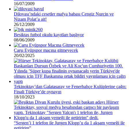
16/07/2009
Dilovası’ndaki cesetler mafya babası Cengiz Nurçin ve
Nizam Polat’a ait!
26/12/2009
Beşiktaş futbol okulu kayıtları başlıyor
08/06/2009
Çarşı Eyüpspor maçına gitmeyecek
20/02/2025
Tekinoktay’dan Galatasaray ve Fenerbahçe Kulüplerine çağrı:
Finali Türkiye’de oynayın
18/10/2023
“Sergen’i 1 telefon ile Jurgen Klopp’u da 1 akşam yemeği ile
getiririm”