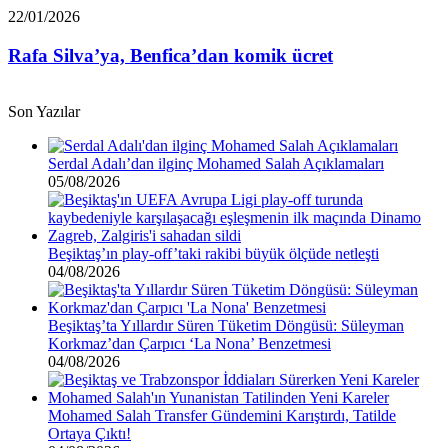
Euro
Rafa
22/01/2026
borcu
Silva’ya,
var”
Benfica’dan
Rafa Silva’ya, Benfica’dan komik ücret
komik
ücret
Son Yazılar
Serdal Adalı’dan ilginç Mohamed Salah Açıklamaları
05/08/2026
Beşiktaş’ın play-off’taki rakibi büyük ölçüde netleşti
04/08/2026
Beşiktaş’ta Yıllardır Süren Tüketim Döngüsü: Süleyman
Korkmaz’dan Çarpıcı ‘La Nona’ Benzetmesi
04/08/2026
Mohamed Salah Transfer Gündemini Karıştırdı, Tatilde
Ortaya Çıktı!