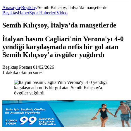
Bölmesi
Anasayfa
/
Beşiktaş
/
Semih Kılıçsoy, İtalya’da manşetlerde
Beşiktaş
Haber
Spor Haberleri
Video
Semih Kılıçsoy, İtalya’da manşetlerde
İtalyan basını Cagliari'nin Verona'yı 4-0
yendiği karşılaşmada nefis bir gol atan
Semih Kılıçsoy'a övgüler yağdırdı
Bir
Beşiktaş Postası
01/02/2026
e-
1 dakika okuma süresi
posta
göndermek