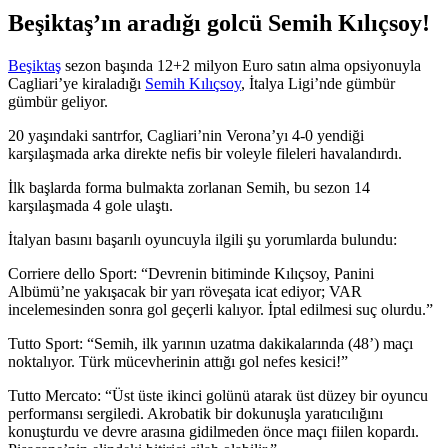
Beşiktaş’ın aradığı golcü Semih Kılıçsoy!
Beşiktaş
sezon başında 12+2 milyon Euro satın alma opsiyonuyla
Cagliari’ye kiraladığı
Semih Kılıçsoy
, İtalya Ligi’nde gümbür
gümbür geliyor.
20 yaşındaki santrfor, Cagliari’nin Verona’yı 4-0 yendiği
karşılaşmada arka direkte nefis bir voleyle fileleri havalandırdı.
İlk başlarda forma bulmakta zorlanan Semih, bu sezon 14
karşılaşmada 4 gole ulaştı.
İtalyan basını başarılı oyuncuyla ilgili şu yorumlarda bulundu:
Corriere dello Sport: “Devrenin bitiminde Kılıçsoy, Panini
Albümü’ne yakışacak bir yarı röveşata icat ediyor; VAR
incelemesinden sonra gol geçerli kalıyor. İptal edilmesi suç olurdu.”
Tutto Sport: “Semih, ilk yarının uzatma dakikalarında (48’) maçı
noktalıyor. Türk mücevherinin attığı gol nefes kesici!”
Tutto Mercato: “Üst üste ikinci golünü atarak üst düzey bir oyuncu
performansı sergiledi. Akrobatik bir dokunuşla yaratıcılığını
konuşturdu ve devre arasına gidilmeden önce maçı fiilen kopardı.