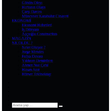
Günün Olayı
Haftanın Olayı
Çarşı Davası
Münevver Karabulut Cinayeti
EKONOMI
Ekonomi Haberleri
İş Dünyası
Aşçıoğlu Construction
MAGAZIN
NE OLDU ?
Neler Oluyor ?
Jorge Mendes
Fulya Davası
Yıldırım Demirören
Ahmet Nur Çebi
Hasan Arat
Hürser Tekinoktay
Facebook
X
Pinterest
YouTube
Instagram
Arama