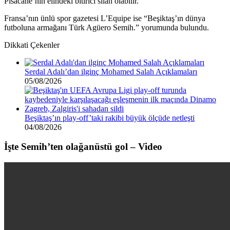
Pisacane’nin elindeki bitirici silah olabilir.”
Fransa’nın ünlü spor gazetesi L’Equipe ise “Beşiktaş’ın dünya
futboluna armağanı Türk Agüero Semih.” yorumunda bulundu.
Dikkati Çekenler
Serdal Adalı’dan ilginç Mohamed Salah Açıklamaları
05/08/2026
Beşiktaş’ın play-off’taki rakibi büyük ölçüde netleşti
04/08/2026
İşte Semih’ten olağanüstü gol – Video