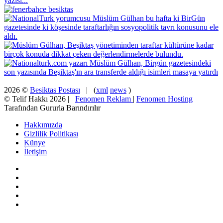
2026 ©
Besiktas Postası
| (
xml
news
)
© Telif Hakkı 2026 |
Fenomen Reklam
|
Fenomen Hosting
Tarafından Gururla Barındırılır
Hakkımızda
Gizlilik Politikası
Künye
İletişim
Facebook
X
Pinterest
YouTube
Instagram
Facebook
X
WhatsApp
Telegram
Viber
Başa