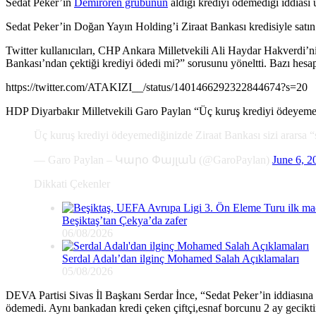
Sedat Peker’in
Demirören grubunun
aldığı krediyi ödemediği iddiası 
Sedat Peker’in Doğan Yayın Holding’i Ziraat Bankası kredisiyle sa
Twitter kullanıcıları, CHP Ankara Milletvekili Ali Haydar Hakverdi’
Bankası’ndan çektiği krediyi ödedi mi?” sorusunu yöneltti. Bazı hesapl
https://twitter.com/ATAKIZI__/status/1401466292322844674?s=20
HDP Diyarbakır Milletvekili Garo Paylan “Üç kuruş krediyi ödeyemediğ
Üç kuruş krediyi ödeyemediğinizde Ziraat Bankası sizi ararsa “
— Garo Paylan – Կարօ Փայլան (@GaroPaylan)
June 6, 2
Dikkati Çekenler
Beşiktaş’tan Çekya’da zafer
06/08/2026
Serdal Adalı’dan ilginç Mohamed Salah Açıklamaları
05/08/2026
DEVA Partisi Sivas İl Başkanı Serdar İnce, “Sedat Peker’in iddiasın
ödemedi. Aynı bankadan kredi çeken çiftçi,esnaf borcunu 2 ay gecikt