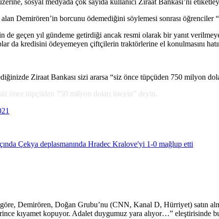
üzerine, sosyal medyada çok sayıda kullanıcı Ziraat Bankası’nı etiketle
tın alan Demirören’in borcunu ödemediğini söylemesi sonrası öğrenci
nin de geçen yıl gündeme getirdiği ancak resmi olarak bir yanıt veril
ar da kredisini ödeyemeyen çiftçilerin traktörlerine el konulmasını hatır
inizde Ziraat Bankası sizi ararsa “siz önce tüpçüden 750 milyon dolar
siz önce tüpçüden 750 milyon doları isteyin” deyin.
021
a göre, Demirören, Doğan Grubu’nu (CNN, Kanal D, Hürriyet) satın alma
irince kıyamet kopuyor. Adalet duygumuz yara alıyor…” eleştirisinde b