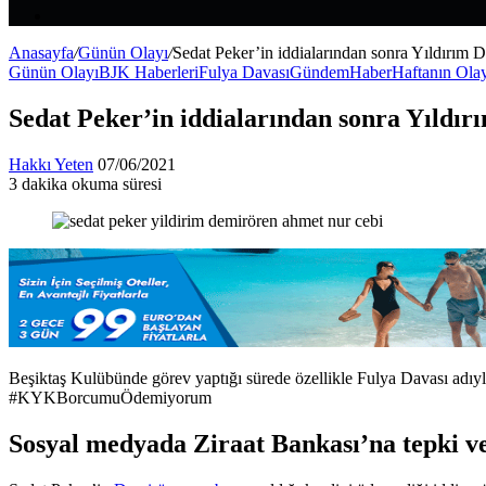
Makale
Kenar
Bölmesi
Anasayfa
/
Günün Olayı
/
Sedat Peker’in iddialarından sonra Yıldırım
Günün Olayı
BJK Haberleri
Fulya Davası
Gündem
Haber
Haftanın Ola
Sedat Peker’in iddialarından sonra Yıldı
Bir
Hakkı Yeten
07/06/2021
e-
3 dakika okuma süresi
Facebook
X
LinkedIn
Tumblr
Pinterest
Reddit
VKontakte
Odnoklassniki
Pocket
posta
göndermek
Beşiktaş Kulübünde görev yaptığı sürede özellikle Fulya Davası adıy
#KYKBorcumuÖdemiyorum
Sosyal medyada Ziraat Bankası’na tepki v