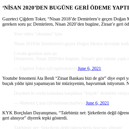
‘NİSAN 2020’DEN BUGÜNE GERİ ÖDEME YAPTI
Gazeteci Çiğdem Toker, “Nisan 2018’de Demirören’e geçen Doğan Medy
gereken soru şu: Demirören, Nisan 2020’den bugüne, Ziraat’e geri öd
Yeni video "okuması" için:
Nisan 2018'de Demirören'e geçen Doğan Medya devrinde kullanı
Cevabı gereken soru şu:
Demirören, Nisan 2020'den bugüne, Ziraat'e geri ödeme yaptı m
— Cigdem Toker (@cigdemtoker)
June 6, 2021
Youtube fenomeni Ata Benli “Ziraat Bankası bizi de gör” diye espri
buçuk yıldır işini yapamayan bir müzisyenim, başvurmak istiyorum. N
Duydum ki zorda kalanlara karşılıksız "küçük" destekler veri
— Mahmut Çınar (@mahmutcinarbey)
June 6, 2021
KYK Borçluları Dayanışması, “Talebimiz net: Şirketlerin değil öğrencil
geri alınıyor” diyerek tepki gösterdi.
Talebimiz net: Şirketlerin değil öğrencilerin borçları silinsin!