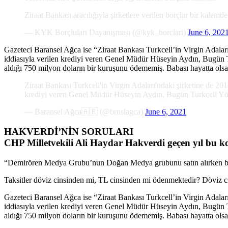
Ziraat Bankası aracılığıyla şirketlere verilen borçlar bir kalemd
— KYK Borçluları Dayanışması (@kyk_borclari)
June 6, 202
Gazeteci Baransel Ağca ise “Ziraat Bankası Turkcell’in Virgin Adalar
iddiasıyla verilen krediyi veren Genel Müdür Hüseyin Aydın, Bugün 
aldığı 750 milyon doların bir kuruşunu ödememiş. Babası hayatta olsa
Ziraat Bankası Turkcell'in Virgin Adaları'ndaki şirketine de 20
krediyi veren Genel Müdür Hüseyin Aydın, Bugün Turkcell Yö
— Baransel Ağca🇦🇷 (@brnslagca)
June 6, 2021
HAKVERDİ’NİN SORULARI
CHP Milletvekili Ali Haydar Hakverdi geçen yıl bu ko
“Demirören Medya Grubu’nun Doğan Medya grubunu satın alırken ban
Taksitler döviz cinsinden mi, TL cinsinden mi ödenmektedir? Döviz ci
Gazeteci Baransel Ağca ise “Ziraat Bankası Turkcell’in Virgin Adalar
iddiasıyla verilen krediyi veren Genel Müdür Hüseyin Aydın, Bugün 
aldığı 750 milyon doların bir kuruşunu ödememiş. Babası hayatta olsa