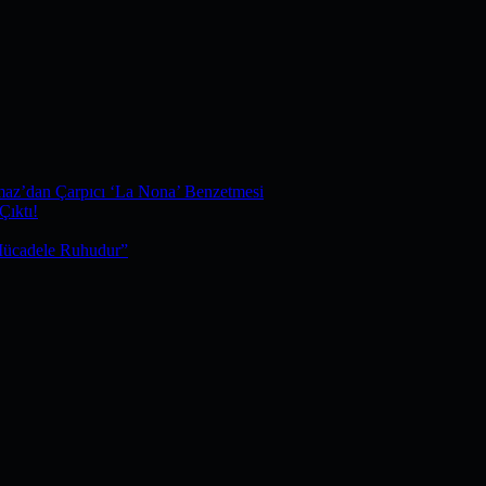
maz’dan Çarpıcı ‘La Nona’ Benzetmesi
Çıktı!
Mücadele Ruhudur”