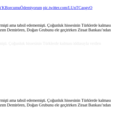
YKBorcumuÖdemiyorum
pic.twitter.com/LUnTCaogvO
rmişti ama tahsil edememişti. Çoğunluk hissesinin Türklerde kalması
ldırım Demirören, Doğan Grubunu ele geçirirken Ziraat Bankası’ndan
mişti. Çoğunluk hissesinin Türklerde kalması iddiasıyla verilen
rmişti ama tahsil edememişti. Çoğunluk hissesinin Türklerde kalması
ldırım Demirören, Doğan Grubunu ele geçirirken Ziraat Bankası’ndan