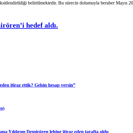
aksitlendirildiği belirtilmektedir. Bu sürecin dolumuyla beraber Mayıs 2
rören’i hedef aldı.
n itiraz ettik? Gelsin hesap versin”
eo)
ına Yıldırım Demirören lehine itiraz eden tarafta oldu