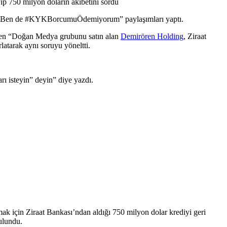
yip 750 milyon doların akıbetini sordu
ler “Ben de #KYKBorcumuÖdemiyorum” paylaşımları yaptı.
meyen “Doğan Medya grubunu satın alan
Demirören Holding
, Ziraat
latarak aynı soruyu yöneltti.
ı isteyin” deyin” diye yazdı.
k için Ziraat Bankası’ndan aldığı 750 milyon dolar krediyi geri
ulundu.