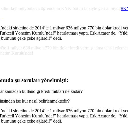
e silinirken milyonlarca öğrencinin KYK borcu faiziyle geri alınıyor.
#K
1
ı’ndaki şirketine de 2014’te 1 milyar 636 milyon 770 bin dolar kredi ve
Turkcell Yönetim Kurulu’nda!” hatırlatması yaptı. Erk Acarer de, “Yı
 burnunu çeke çeke ağlardı!” dedi.
14'te 1 milyar 636 milyon 770 bin dolar kredi vermişti ama tahsil edeme
netim Kurulu'nda!
nuda şu soruları yöneltmişti:
kanızdan kullandığı kredi miktarı ne kadar?
nsinden ise kur nasıl belirlenmektedir?
ı’ndaki şirketine de 2014’te 1 milyar 636 milyon 770 bin dolar kredi ve
Turkcell Yönetim Kurulu’nda!” hatırlatması yaptı. Erk Acarer de, “Yı
 burnunu çeke çeke ağlardı!” dedi.