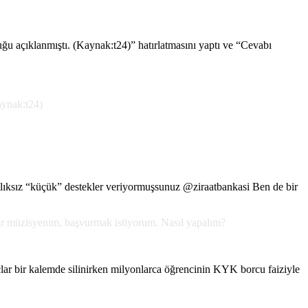
u açıklanmıştı. (Kaynak:t24)” hatırlatmasını yaptı ve “Cevabı
aynak:t24)
lıksız “küçük” destekler veriyormuşsunuz @ziraatbankasi Ben de bir
bir müzisyenim, başvurmak istiyorum. Nasıl yapalım?
orçlar bir kalemde silinirken milyonlarca öğrencinin KYK borcu faiziyle