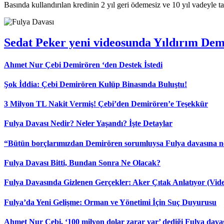
Basında kullandırılan kredinin 2 yıl geri ödemesiz ve 10 yıl vadeyle t
Sedat Peker yeni videosunda Yıldırım Demi
Ahmet Nur Çebi Demirören ‘den Destek İstedi
Şok İddia: Çebi Demirören Kulüp Binasında Buluştu!
3 Milyon TL Nakit Vermiş! Çebi’den Demirören’e Teşekkür
Fulya Davası Nedir? Neler Yaşandı? İşte Detaylar
“Bütün borçlarımızdan Demirören sorumluysa Fulya davasına nede
Fulya Davası Bitti, Bundan Sonra Ne Olacak?
Fulya Davasında Gizlenen Gerçekler: Aker Çıtak Anlatıyor (Vid
Fulya’da Yeni Gelişme: Orman ve Yönetimi İçin Suç Duyurusu
Ahmet Nur Çebi, ‘100 milyon dolar zarar var’ dediği Fulya davas