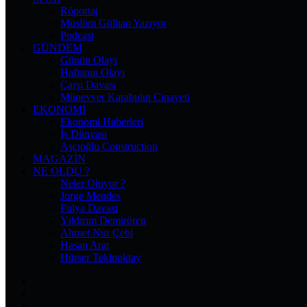
Röportaj
Müslüm Gülhan Yazıyor
Podcast
GÜNDEM
Günün Olayı
Haftanın Olayı
Çarşı Davası
Münevver Karabulut Cinayeti
EKONOMI
Ekonomi Haberleri
İş Dünyası
Aşçıoğlu Construction
MAGAZIN
NE OLDU ?
Neler Oluyor ?
Jorge Mendes
Fulya Davası
Yıldırım Demirören
Ahmet Nur Çebi
Hasan Arat
Hürser Tekinoktay
Facebook
X
Pinterest