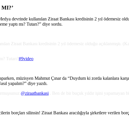
 MI?’
a devrinde kullanılan Ziraat Bankası kredisinin 2 yıl ödemesiz olduğ
eme yaptı mı? Tutarı?” diye sordu.
lan Ziraat Bankası kredisinin 2 yıl ödemesiz olduğu açıklanmıştı. (K
ı? Tutarı?
#9video
 yaparken, müzisyen Mahmut Çınar da “Duydum ki zorda kalanlara karşı
asıl yapalım?” diye yazdı.
yormuşsunuz
@ziraatbankasi
. Ben de bir buçuk yıldır işini yapamayan 
erin borçları silinsin! Ziraat Bankası aracılığıyla şirketlere verilen b