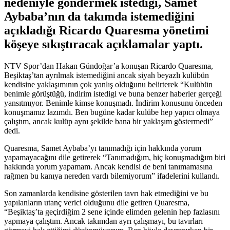
nedeniyle göndermek istediği, Samet
Aybaba’nın da takımda istemediğini
açıkladığı Ricardo Quaresma yönetimi
köşeye sıkıştıracak açıklamalar yaptı.
NTV Spor’dan Hakan Gündoğar’a konuşan Ricardo Quaresma,
Beşiktaş’tan ayrılmak istemediğini ancak siyah beyazlı kulübün
kendisine yaklaşımının çok yanlış olduğunu belirterek “Kulübün
benimle görüştüğü, indirim istedigi ve buna benzer haberler gerçeği
yansıtmıyor. Benimle kimse konuşmadı. İndirim konusunu önceden
konuşmamız lazımdı. Ben bugüne kadar kulübe hep yapıcı olmaya
çalıştım, ancak kulüp aynı şekilde bana bir yaklaşım göstermedi”
dedi.
Quaresma, Samet Aybaba’yı tanımadığı için hakkında yorum
yapamayacağını dile getirerek “Tanımadığım, hiç konuşmadığım biri
hakkında yorum yapamam. Ancak kendisi de beni tanımamasına
rağmen bu kanıya nereden vardı bilemiyorum” ifadelerini kullandı.
Son zamanlarda kendisine gösterilen tavrı hak etmediğini ve bu
yapılanların utanç verici olduğunu dile getiren Quaresma,
“Beşiktaş’ta geçirdiğim 2 sene içinde elimden gelenin hep fazlasını
yapmaya çalıştım. Ancak takımdan ayrı çalışmayı, bu tavırları