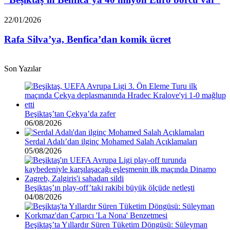
milyon
Euro
Rafa
22/01/2026
borcu
Silva’ya,
var”
Benfica’dan
Rafa Silva’ya, Benfica’dan komik ücret
komik
ücret
Son Yazılar
Beşiktaş’tan Çekya’da zafer
06/08/2026
Serdal Adalı’dan ilginç Mohamed Salah Açıklamaları
05/08/2026
Beşiktaş’ın play-off’taki rakibi büyük ölçüde netleşti
04/08/2026
Beşiktaş’ta Yıllardır Süren Tüketim Döngüsü: Süleyman