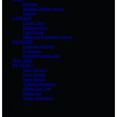
Röportaj
Müslüm Gülhan Yazıyor
Podcast
GÜNDEM
Günün Olayı
Haftanın Olayı
Çarşı Davası
Münevver Karabulut Cinayeti
EKONOMI
Ekonomi Haberleri
İş Dünyası
Aşçıoğlu Construction
MAGAZIN
NE OLDU ?
Neler Oluyor ?
Jorge Mendes
Fulya Davası
Yıldırım Demirören
Ahmet Nur Çebi
Hasan Arat
Hürser Tekinoktay
Facebook
X
Pinterest