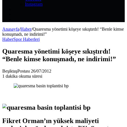
Instagram
Kayıt
Ol
Rastgele
Makale
Kenar
Bölmesi
Anasayfa
/
Haber
/
Quaresma yönetimi köşeye sıkıştırdı! “Benle kimse
konuşmadı, ne indirimi!”
Haber
Spor Haberleri
Quaresma yönetimi köşeye sıkıştırdı!
“Benle kimse konuşmadı, ne indirimi!”
Bir
BeşiktaşPostası
26/07/2012
e-
1 dakika okuma süresi
posta
göndermek
Fikret Orman’ın yüksek maliyeti