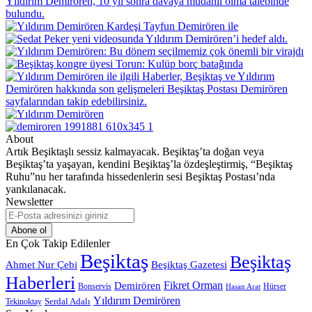
About
Artık Beşiktaşlı sessiz kalmayacak. Beşiktaş’ta doğan veya
Beşiktaş’ta yaşayan, kendini Beşiktaş’la özdeşleştirmiş, “Beşiktaş
Ruhu”nu her tarafında hissedenlerin sesi Beşiktaş Postası’nda
yankılanacak.
Newsletter
E-
Posta
adresinizi
En Çok Takip Edilenler
giriniz
Beşiktaş
Beşiktaş
Beşiktaş Gazetesi
Ahmet Nur Çebi
Haberleri
Demirören
Fikret Orman
Bonservis
Hürser
Hasan Arat
Yıldırım Demirören
Serdal Adalı
Tekinoktay