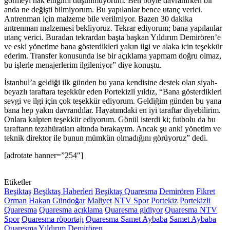
görmeyi hak ettiğimi düşünmüyorum. Ben böyle davranırken bir
anda ne değişti bilmiyorum. Bu yapılanlar bence utanç verici.
Antrenman için malzeme bile verilmiyor. Bazen 30 dakika
antrenman malzemesi bekliyoruz. Tekrar ediyorum; bana yapılanlar
utanç verici. Buradan tekrardan başta başkan Yıldırım Demirören’e
ve eski yönetime bana gösterdikleri yakın ilgi ve alaka icin teşekkür
ederim. Transfer konusunda ise bir açıklama yapmam doğru olmaz,
bu işlerle menajerlerim ilgileniyor” diye konuştu.
İstanbul’a geldiği ilk günden bu yana kendisine destek olan siyah-
beyazlı taraftara teşekkür eden Portekizli yıldız, “Bana gösterdikleri
sevgi ve ilgi için çok teşekkür ediyorum. Geldiğim günden bu yana
bana hep yakın davrandılar. Hayatımdaki en iyi taraftar diyebilirim.
Onlara kalpten teşekkür ediyorum. Gönül isterdi ki; futbolu da bu
taraftarın tezahüratları altında bırakayım. Ancak şu anki yönetim ve
teknik direktor ile bunun mümkün olmadığını görüyoruz” dedi.
[adrotate banner=”254″]
Etiketler
Beşiktaş
Beşiktaş Haberleri
Beşiktaş Quaresma
Demirören
Fikret
Orman
Hakan Gündoğar
Maliyet
NTV Spor
Portekiz
Portekizli
Quaresma
Quaresma açıklama
Quaresma gidiyor
Quaresma NTV
Spor
Quaresma röportajı
Quaresma Samet Aybaba
Samet Aybaba
Quaresma
Yıldırım Demirören