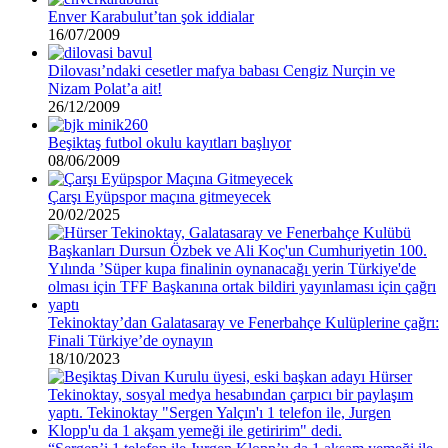
Enver Karabulut’tan şok iddialar
16/07/2009
Dilovası’ndaki cesetler mafya babası Cengiz Nurçin ve
Nizam Polat’a ait!
26/12/2009
Beşiktaş futbol okulu kayıtları başlıyor
08/06/2009
Çarşı Eyüpspor maçına gitmeyecek
20/02/2025
Tekinoktay’dan Galatasaray ve Fenerbahçe Kulüplerine çağrı:
Finali Türkiye’de oynayın
18/10/2023