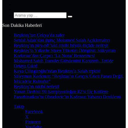
YouTube
Instagram
Arama
yap
Son Dakika Haberleri
...
Beşiktaş’tan Çekya’da zafer
Serdal Adalı’dan ilginç Mohamed Salah Açıklamaları
Beşiktaş’ın play-off’taki rakibi büyük ölçüde netleşti
Beşiktaş’ta Yıllardır Süren Tüketim Döngüsü: Süleyman
Korkmaz’dan Çarpıcı ‘La Nona’ Benzetmesi
Mohamed Salah Transfer Gündemini Karıştırdı, Tatilde
Ortaya Çıktı!
Kaya Çilingiroğlu’ndan Beşiktaş’a Salah tepkisi
Süleyman Korkmaz: “Beşiktaş’ın Gerçek Gücü Parası Değil,
Mücadele Ruhudur”
Beşiktaş’ın rakibi netleşti
Yunan Derbisi: 90 Şampiyonluğun 82’si Üç Kulüpte
Panathinaikos’ta Obradovic’in Kadrosu: Yabancı Denklemi
Takip
Facebook
X
Pinterest
YouTube