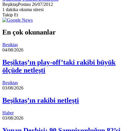
Bir
BeşiktaşPostası
26/07/2012
e-
1 dakika okuma süresi
posta
Takip Et
göndermek
En çok okunanlar
Beşiktaş
04/08/2026
Beşiktaş’ın play-off’taki rakibi büyük
ölçüde netleşti
Beşiktaş
03/08/2026
Beşiktaş’ın rakibi netleşti
Haber
03/08/2026
Yunan Derbisi: 90 Şampiyonluğun 82’si