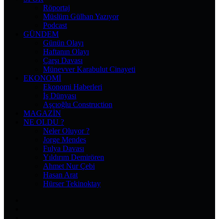
Röportaj
Müslüm Gülhan Yazıyor
Podcast
GÜNDEM
Günün Olayı
Haftanın Olayı
Çarşı Davası
Münevver Karabulut Cinayeti
EKONOMI
Ekonomi Haberleri
İş Dünyası
Aşçıoğlu Construction
MAGAZIN
NE OLDU ?
Neler Oluyor ?
Jorge Mendes
Fulya Davası
Yıldırım Demirören
Ahmet Nur Çebi
Hasan Arat
Hürser Tekinoktay
Facebook
X
Pinterest