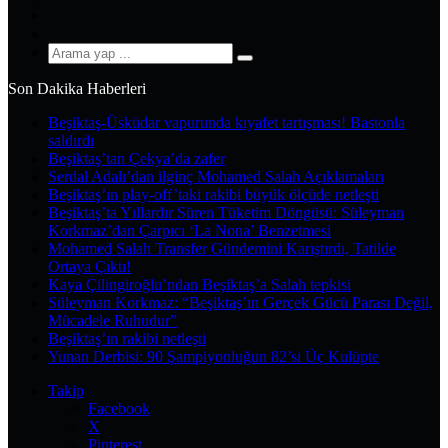
YouTube
Instagram
Arama
yap
Son Dakika Haberleri
...
Beşiktaş-Üsküdar vapurunda kıyafet tartışması! Bastonla
saldırdı
Beşiktaş’tan Çekya’da zafer
Serdal Adalı’dan ilginç Mohamed Salah Açıklamaları
Beşiktaş’ın play-off’taki rakibi büyük ölçüde netleşti
Beşiktaş’ta Yıllardır Süren Tüketim Döngüsü: Süleyman
Korkmaz’dan Çarpıcı ‘La Nona’ Benzetmesi
Mohamed Salah Transfer Gündemini Karıştırdı, Tatilde
Ortaya Çıktı!
Kaya Çilingiroğlu’ndan Beşiktaş’a Salah tepkisi
Süleyman Korkmaz: “Beşiktaş’ın Gerçek Gücü Parası Değil,
Mücadele Ruhudur”
Beşiktaş’ın rakibi netleşti
Yunan Derbisi: 90 Şampiyonluğun 82’si Üç Kulüpte
Takip
Facebook
X
Pinterest