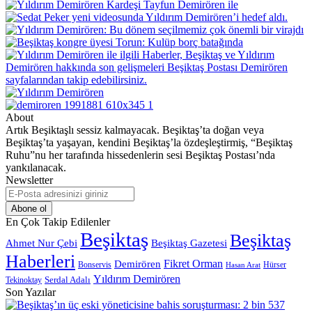
About
Artık Beşiktaşlı sessiz kalmayacak. Beşiktaş’ta doğan veya
Beşiktaş’ta yaşayan, kendini Beşiktaş’la özdeşleştirmiş, “Beşiktaş
Ruhu”nu her tarafında hissedenlerin sesi Beşiktaş Postası’nda
yankılanacak.
Newsletter
E-
Posta
adresinizi
En Çok Takip Edilenler
giriniz
Beşiktaş
Beşiktaş
Beşiktaş Gazetesi
Ahmet Nur Çebi
Haberleri
Demirören
Fikret Orman
Bonservis
Hürser
Hasan Arat
Yıldırım Demirören
Serdal Adalı
Tekinoktay
Son Yazılar