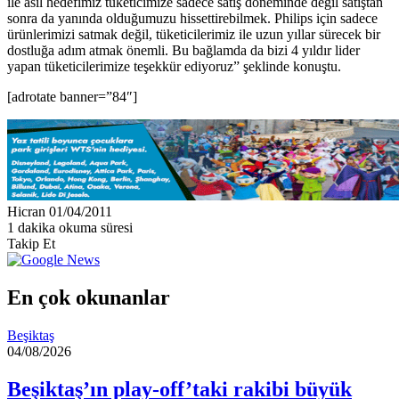
ile asıl hedefimiz tüketicimize sadece satış döneminde değil satıştan
sonra da yanında olduğumuzu hissettirebilmek. Philips için sadece
ürünlerimizi satmak değil, tüketicilerimiz ile uzun yıllar sürecek bir
dostluğa adım atmak önemli. Bu bağlamda da bizi 4 yıldır lider
yapan tüketicilerimize teşekkür ediyoruz” şeklinde konuştu.
[adrotate banner=”84″]
Bir
Hicran
01/04/2011
e-
1 dakika okuma süresi
posta
Takip Et
göndermek
En çok okunanlar
Beşiktaş
04/08/2026
Beşiktaş’ın play-off’taki rakibi büyük