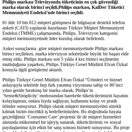
Philips markası Televizyonda tüketicinin en çok güvendiği
marka olarak birinci seçildi.Philips markası, KalDer Tüketici
Memnuniyeti Endeksi’nde birinci seçildi.
81 ilde 10 bin 812 müşteri görüşmesi ile bilgisayar destekli telefon
anketi (CATI) yapılarak hazırlanan Türkiye Müşteri Memnuniyeti
Endeksi (TMME) çalışmasında, Philips, Televizyon kategorisi
müşteri memnuniyetinde lider kuruluş olarak belirlendi.
Anket sonuçlarına göre müşteri memnuniyetinde Philips markası
birinci seçilirken, marka televizyon sektöründe büyük bir başarı elde
etmiş oldu. Philips markası son 5 yılda 4 kez birinci seçilmenin
mutluluğunu yaşarken, Philips Türkiye Genel Müdürü Elvan Özkal
konuyla ilgili görüşlerini aktardı.
Philips Türkiye Genel Müdürü Elvan Özkal “Ürünleri ve hizmet
anlayışıyla sektörde hep fark yaratma vizyonuna sahip ve 80’inci
yılını geride bırakmış bir marka olarak, Philips’in
‘Sense&Simplicity’ mottosundan hareketle tüketicilerimizin hayatını
kolaylaştıran, onlara fayda sağlayan, kullanımı kolay ve pratik
ürünler sunuyoruz. Philips olarak müşteri memnuniyetini sürekli
kılmak bizim öncelikli iş hedeflerimizden. Bu doğrultuda hayata
geçirdiğimiz ‘Consumer Care’ projemiz ile de müşteri hizmetleri
alanında mükemmel bir işleyiş sunarak, tüketicilerimiz ve sosyal
paydaşlarımız için etkin bir satış sonrası hizmeti sunuyoruz. Bu proje