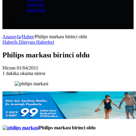
YouTube
Instagram
Kayıt
Ol
Rastgele
Makale
Kenar
Bölmesi
Anasayfa
/
Haber
/
Philips markası birinci oldu
Haber
İş Dünyası Haberleri
Philips markası birinci oldu
Bir
Hicran
01/04/2011
e-
1 dakika okuma süresi
posta
göndermek
Philips markası birinci oldu