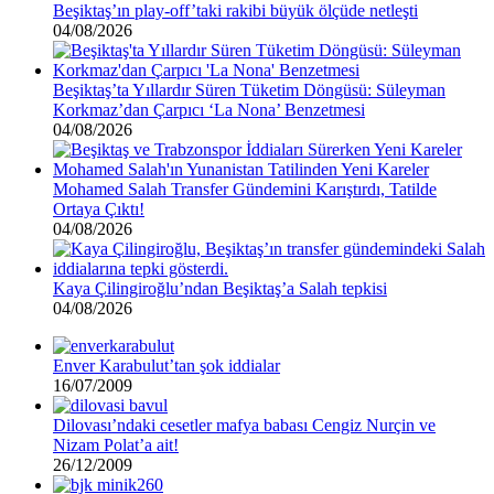
Beşiktaş’ın play-off’taki rakibi büyük ölçüde netleşti
04/08/2026
Beşiktaş’ta Yıllardır Süren Tüketim Döngüsü: Süleyman
Korkmaz’dan Çarpıcı ‘La Nona’ Benzetmesi
04/08/2026
Mohamed Salah Transfer Gündemini Karıştırdı, Tatilde
Ortaya Çıktı!
04/08/2026
Kaya Çilingiroğlu’ndan Beşiktaş’a Salah tepkisi
04/08/2026
Enver Karabulut’tan şok iddialar
16/07/2009
Dilovası’ndaki cesetler mafya babası Cengiz Nurçin ve
Nizam Polat’a ait!
26/12/2009