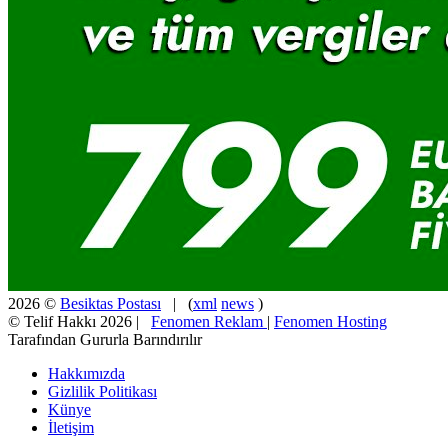
2026 ©
Besiktas Postası
| (
xml
news
)
© Telif Hakkı 2026 |
Fenomen Reklam
|
Fenomen Hosting
Tarafından Gururla Barındırılır
Hakkımızda
Gizlilik Politikası
Künye
İletişim