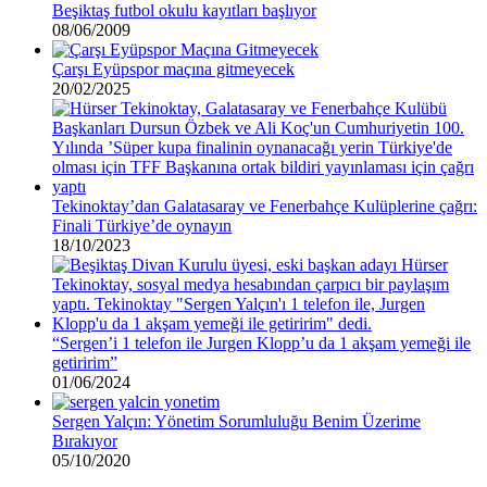
Beşiktaş futbol okulu kayıtları başlıyor
08/06/2009
Çarşı Eyüpspor maçına gitmeyecek
20/02/2025
Tekinoktay’dan Galatasaray ve Fenerbahçe Kulüplerine çağrı:
Finali Türkiye’de oynayın
18/10/2023
“Sergen’i 1 telefon ile Jurgen Klopp’u da 1 akşam yemeği ile
getiririm”
01/06/2024
Sergen Yalçın: Yönetim Sorumluluğu Benim Üzerime
Bırakıyor
05/10/2020