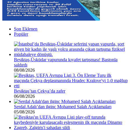
Son Eklenen
Popüler
Beşiktaş-Üsküdar vapurunda kıyafet tartışması! Bastonla
saldırdı
08/08/2026
Beşiktaş’tan Çekya’da zafer
06/08/2026
Serdal Adalı’dan ilginç Mohamed Salah Açıklamaları
05/08/2026