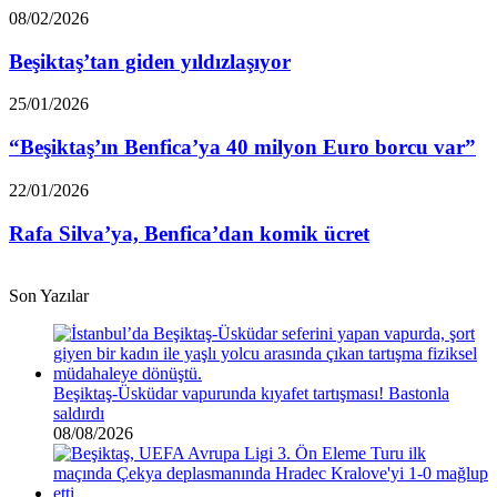
Beşiktaş’tan
08/02/2026
giden
yıldızlaşıyor
Beşiktaş’tan giden yıldızlaşıyor
“Beşiktaş’ın
25/01/2026
Benfica’ya
40
“Beşiktaş’ın Benfica’ya 40 milyon Euro borcu var”
milyon
Euro
Rafa
22/01/2026
borcu
Silva’ya,
var”
Benfica’dan
Rafa Silva’ya, Benfica’dan komik ücret
komik
ücret
Son Yazılar
Beşiktaş-Üsküdar vapurunda kıyafet tartışması! Bastonla
saldırdı
08/08/2026