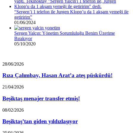
“Sergen’i 1 telefon ile Jurgen Klopp’u da 1 akşam yemeği ile
getiririm”
01/06/2024
Sergen Yalçın: Yönetim Sorumluluğu Benim Üzerime
Bırakıyor
05/10/2020
Rıza
28/06/2026
Çalımbay,
Hasan
Rıza Çalımbay, Hasan Arat’a ateş püskürdü!
Arat’a
ateş
Beşiktaş
21/04/2026
püskürdü!
menajer
transfer
Beşiktaş menajer transfer etmiş!
etmiş!
Beşiktaş’tan
08/02/2026
giden
yıldızlaşıyor
Beşiktaş’tan giden yıldızlaşıyor
“Beşiktaş’ın
25/01/2026