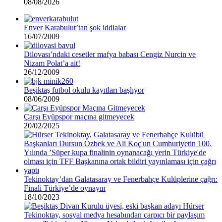
08/08/2026
Enver Karabulut’tan şok iddialar
16/07/2009
Dilovası’ndaki cesetler mafya babası Cengiz Nurçin ve
Nizam Polat’a ait!
26/12/2009
Beşiktaş futbol okulu kayıtları başlıyor
08/06/2009
Çarşı Eyüpspor maçına gitmeyecek
20/02/2025
Tekinoktay’dan Galatasaray ve Fenerbahçe Kulüplerine çağrı:
Finali Türkiye’de oynayın
18/10/2023