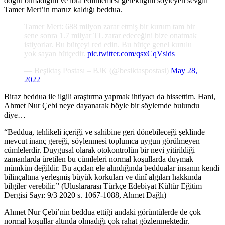
doğru olmadığını ve ibra edilmemesi gerektiğini söyleyen sevgili
Tamer Mert’in maruz kaldığı beddua.
Tamer Mert: 688 milyon zarar etmiş bir kurum tam bir
sene sonra 1.7 milyar TL zarar edeceğini bize onatmak
istiyorlar. Bu bütçeyi red edin. Bu bütçe genel kurulu
yok sayan bütçedir.
pic.twitter.com/qsxCqVsids
— Beşiktaş Postası – BJK (@besiktaspostasi)
May 28,
2022
Biraz beddua ile ilgili araştırma yapmak ihtiyacı da hissettim. Hani,
Ahmet Nur Çebi neye dayanarak böyle bir söylemde bulundu
diye…
“Beddua, tehlikeli içeriği ve sahibine geri dönebileceği şeklinde
mevcut inanç gereği, söylenmesi toplumca uygun görülmeyen
cümlelerdir. Duygusal olarak otokontrolün bir nevi yitirildiği
zamanlarda üretilen bu cümleleri normal koşullarda duymak
mümkün değildir. Bu açıdan ele alındığında beddualar insanın kendi
bilinçaltına yerleşmiş büyük korkuları ve dinî algıları hakkında
bilgiler verebilir.” (Uluslararası Türkçe Edebiyat Kültür Eğitim
Dergisi Sayı: 9/3 2020 s. 1067-1088, Ahmet Dağlı)
Ahmet Nur Çebi’nin beddua ettiği andaki görüntülerde de çok
normal koşullar altında olmadığı çok rahat gözlenmektedir.