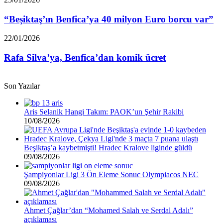
Benfica’ya
40
“Beşiktaş’ın Benfica’ya 40 milyon Euro borcu var”
milyon
Euro
Rafa
22/01/2026
borcu
Silva’ya,
var”
Benfica’dan
Rafa Silva’ya, Benfica’dan komik ücret
komik
ücret
Son Yazılar
Aris Selanik Hangi Takım: PAOK’un Şehir Rakibi
10/08/2026
Beşiktaş’a kaybetmişti! Hradec Kralove liginde güldü
09/08/2026
Şampiyonlar Ligi 3 Ön Eleme Sonuc Olympiacos NEC
09/08/2026
Ahmet Çağlar’dan “Mohamed Salah ve Serdal Adalı”
açıklaması