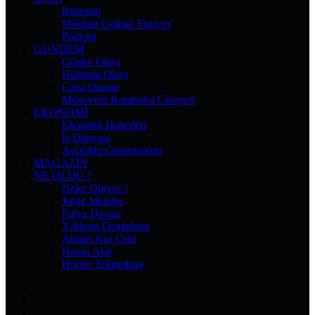
Röportaj
Müslüm Gülhan Yazıyor
Podcast
GÜNDEM
Günün Olayı
Haftanın Olayı
Çarşı Davası
Münevver Karabulut Cinayeti
EKONOMI
Ekonomi Haberleri
İş Dünyası
Aşçıoğlu Construction
MAGAZIN
NE OLDU ?
Neler Oluyor ?
Jorge Mendes
Fulya Davası
Yıldırım Demirören
Ahmet Nur Çebi
Hasan Arat
Hürser Tekinoktay
Facebook
X
Pinterest