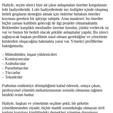
Haliyle, seçim süreci bize ait çıkar anlaşmaları üzerine kurgulanan
lobi faaliyetleridir. Lobi faaliyetlerinde ise; kulüpler içinde oluşmuş
belirli grupların desteğini almak için önlerine birtakım öneriler
koyması gereken bir işleyişe sahiptir. Ama maalesef, bu öneriler
hiçbir zaman kulübün geleceği ile ilgi projeler olmamaktadır.
Beklentiler karşılıklı menfaatler üzerine kurulur, çünkü verilecek oy
var ve bunun bir bedeli olacak şekilde anlaşmalar yapılır. Bu süreci
sağlayacak başkan profilinin nasıl olması gerektiğine ve yönetimin
kimlerden oluşacağına bakmakta yarar var. Yönetici profillerine
baktığımızda;
– Müteahhitler, inşaat yüklenicileri
– Komisyoncular
– Arabulucular
– Pazarlamacılar
– Tüccarlar
– Tekstilciler
Futbolun endüstriye dönüştüğünü kabul edersek, ortaya çıkan,
profesyonel yönetim mekanizmasının zorunlu olmasına rağmen
bizdeki resim budur.
Haliyle, başkan ve yönetimin seçilme şekli, bir şirketin
yönetilmesinden ziyade; hiçbir maddi sorumluluğu olmayan sivil
toplum kuruluşu kimliğindeki dernekleri yönetme durumuna