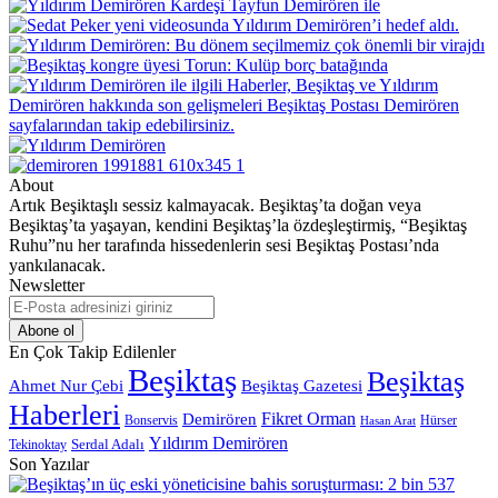
About
Artık Beşiktaşlı sessiz kalmayacak. Beşiktaş’ta doğan veya
Beşiktaş’ta yaşayan, kendini Beşiktaş’la özdeşleştirmiş, “Beşiktaş
Ruhu”nu her tarafında hissedenlerin sesi Beşiktaş Postası’nda
yankılanacak.
Newsletter
E-
Posta
adresinizi
En Çok Takip Edilenler
giriniz
Beşiktaş
Beşiktaş
Beşiktaş Gazetesi
Ahmet Nur Çebi
Haberleri
Demirören
Fikret Orman
Bonservis
Hürser
Hasan Arat
Yıldırım Demirören
Serdal Adalı
Tekinoktay
Son Yazılar