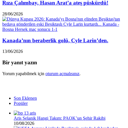
Rıza Çalımbay, Hasan Arat’a ateş püskürdü!
28/06/2026
Kanada’nın beraberlik golü, Cyle Larin’den.
13/06/2026
Bir yanıt yazın
Yorum yapabilmek için
oturum açmalısınız
.
Son Eklenen
Popüler
Aris Selanik Hangi Takım: PAOK’un Şehir Rakibi
10/08/2026