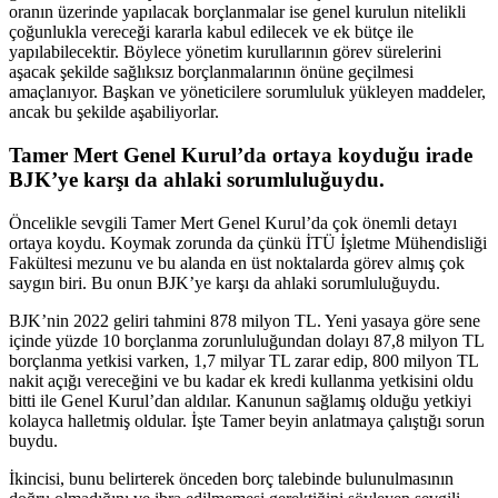
oranın üzerinde yapılacak borçlanmalar ise genel kurulun nitelikli
çoğunlukla vereceği kararla kabul edilecek ve ek bütçe ile
yapılabilecektir. Böylece yönetim kurullarının görev sürelerini
aşacak şekilde sağlıksız borçlanmalarının önüne geçilmesi
amaçlanıyor. Başkan ve yöneticilere sorumluluk yükleyen maddeler,
ancak bu şekilde aşabiliyorlar.
Tamer Mert Genel Kurul’da ortaya koyduğu irade
BJK’ye karşı da ahlaki sorumluluğuydu.
Öncelikle sevgili Tamer Mert Genel Kurul’da çok önemli detayı
ortaya koydu. Koymak zorunda da çünkü İTÜ İşletme Mühendisliği
Fakültesi mezunu ve bu alanda en üst noktalarda görev almış çok
saygın biri. Bu onun BJK’ye karşı da ahlaki sorumluluğuydu.
BJK’nin 2022 geliri tahmini 878 milyon TL. Yeni yasaya göre sene
içinde yüzde 10 borçlanma zorunluluğundan dolayı 87,8 milyon TL
borçlanma yetkisi varken, 1,7 milyar TL zarar edip, 800 milyon TL
nakit açığı vereceğini ve bu kadar ek kredi kullanma yetkisini oldu
bitti ile Genel Kurul’dan aldılar. Kanunun sağlamış olduğu yetkiyi
kolayca halletmiş oldular. İşte Tamer beyin anlatmaya çalıştığı sorun
buydu.
İkincisi, bunu belirterek önceden borç talebinde bulunulmasının