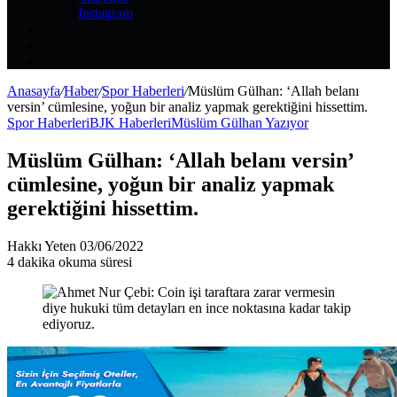
Instagram
Kayıt
Ol
Rastgele
Makale
Kenar
Bölmesi
Anasayfa
/
Haber
/
Spor Haberleri
/
Müslüm Gülhan: ‘Allah belanı
versin’ cümlesine, yoğun bir analiz yapmak gerektiğini hissettim.
Spor Haberleri
BJK Haberleri
Müslüm Gülhan Yazıyor
Müslüm Gülhan: ‘Allah belanı versin’
cümlesine, yoğun bir analiz yapmak
gerektiğini hissettim.
Bir
Hakkı Yeten
03/06/2022
e-
4 dakika okuma süresi
posta
göndermek