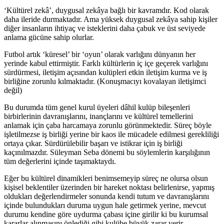
‘Kültürel zekâ’, duygusal zekâya bağlı bir kavramdır. Kod olarak
daha ileride durmaktadır. Ama yüksek duygusal zekâya sahip kişiler
diğer insanların ihtiyaç ve isteklerini daha çabuk ve üst seviyede
anlama gücüne sahip olurlar.
Futbol artık ‘küresel’ bir ‘oyun’ olarak varlığını dünyanın her
yerinde kabul ettirmiştir. Farklı kültürlerin iç içe geçerek varlığını
sürdürmesi, iletişim açısından kulüpleri etkin iletişim kurma ve iş
birliğine zorunlu kılmaktadır. (Konuşmacıyı kovalayan iletişimci
değil)
Bu durumda tüm genel kurul üyeleri dâhil kulüp bileşenleri
birbirlerinin davranışlarını, inançlarını ve kültürel temellerini
anlamak için çaba harcamaya zorunlu görünmektedir. Süreç böyle
işletilmezse iş birliği yerine bir kaos ile mücadele edilmesi gerekliliği
ortaya çıkar. Sürdürülebilir başarı ve istikrar için iş birliği
kaçınılmazdır. Süleyman Seba dönemi bu söylemlerin karşılığının
tüm değerlerini içinde taşımaktaydı.
Eğer bu kültürel dinamikleri benimsemeyip süreç ne olursa olsun
kişisel beklentiler üzerinden bir hareket noktası belirlenirse, yapmış
oldukları değerlendirmeler sonunda kendi tutum ve davranışlarını
içinde bulundukları duruma uygun hale getirmek yerine, mevcut
durumu kendine göre uydurma çabası içine girilir ki bu kurumsal
kararlar alınmasını önlediği gibi kulübe büyük zarar verir.