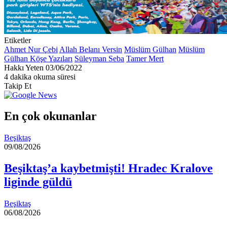
Etiketler
Ahmet Nur Çebi
Allah Belanı Versin
Müslüm Gülhan
Müslüm
Gülhan Köşe Yazıları
Süleyman Seba
Tamer Mert
Bir
Hakkı Yeten
03/06/2022
e-
4 dakika okuma süresi
posta
Takip Et
göndermek
En çok okunanlar
Beşiktaş
09/08/2026
Beşiktaş’a kaybetmişti! Hradec Kralove
liginde güldü
Beşiktaş
06/08/2026