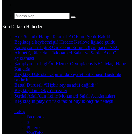
YouTube
Instagram
Arama
yap
Son Dakika Haberleri
...
Aris Selanik Hangi Takım: PAOK’un Şehir Rakibi
Beşiktaş’a kaybetmişti! Hradec Kralove liginde güldü
Şampiyonlar Ligi 3 Ön Eleme Sonuc Olympiacos NEC
Ahmet Çağlar’dan “Mohamed Salah ve Serdal Adalı”
açıklaması
Şampiyonlar Ligi Ön Eleme: Olympiacos NEC Maçı Hangi
Kanalda
Beşiktaş-Üsküdar vapurunda kıyafet tartışması! Bastonla
saldırdı
Battal Durusel: “Hiçbir şey tesadüf değildi.”
Beşiktaş’tan Çekya’da zafer
Serdal Adalı’dan ilginç Mohamed Salah Açıklamaları
Beşiktaş’ın play-off’taki rakibi büyük ölçüde netleşti
Takip
Facebook
X
Pinterest
YouTube