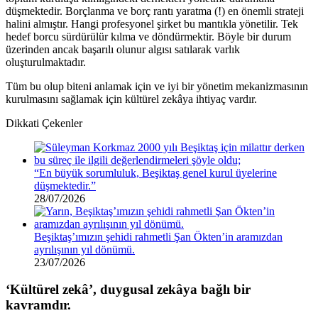
düşmektedir. Borçlanma ve borç rantı yaratma (!) en önemli strateji
halini almıştır. Hangi profesyonel şirket bu mantıkla yönetilir. Tek
hedef borcu sürdürülür kılma ve döndürmektir. Böyle bir durum
üzerinden ancak başarılı olunur algısı satılarak varlık
oluşturulmaktadır.
Tüm bu olup biteni anlamak için ve iyi bir yönetim mekanizmasının
kurulmasını sağlamak için kültürel zekâya ihtiyaç vardır.
Dikkati Çekenler
“En büyük sorumluluk, Beşiktaş genel kurul üyelerine
düşmektedir.”
28/07/2026
Beşiktaş’ımızın şehidi rahmetli Şan Ökten’in aramızdan
ayrılışının yıl dönümü.
23/07/2026
‘Kültürel zekâ’, duygusal zekâya bağlı bir
kavramdır.