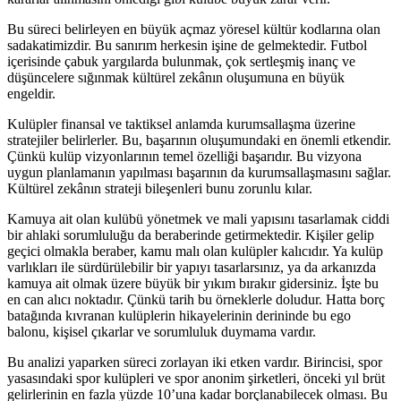
Bu süreci belirleyen en büyük açmaz yöresel kültür kodlarına olan
sadakatimizdir. Bu sanırım herkesin işine de gelmektedir. Futbol
içerisinde çabuk yargılarda bulunmak, çok sertleşmiş inanç ve
düşüncelere sığınmak kültürel zekânın oluşumuna en büyük
engeldir.
Kulüpler finansal ve taktiksel anlamda kurumsallaşma üzerine
stratejiler belirlerler. Bu, başarının oluşumundaki en önemli etkendir.
Çünkü kulüp vizyonlarının temel özelliği başarıdır. Bu vizyona
uygun planlamanın yapılması başarının da kurumsallaşmasını sağlar.
Kültürel zekânın strateji bileşenleri bunu zorunlu kılar.
Kamuya ait olan kulübü yönetmek ve mali yapısını tasarlamak ciddi
bir ahlaki sorumluluğu da beraberinde getirmektedir. Kişiler gelip
geçici olmakla beraber, kamu malı olan kulüpler kalıcıdır. Ya kulüp
varlıkları ile sürdürülebilir bir yapıyı tasarlarsınız, ya da arkanızda
kamuya ait olmak üzere büyük bir yıkım bırakır gidersiniz. İşte bu
en can alıcı noktadır. Çünkü tarih bu örneklerle doludur. Hatta borç
batağında kıvranan kulüplerin hikayelerinin derininde bu ego
balonu, kişisel çıkarlar ve sorumluluk duymama vardır.
Bu analizi yaparken süreci zorlayan iki etken vardır. Birincisi, spor
yasasındaki spor kulüpleri ve spor anonim şirketleri, önceki yıl brüt
gelirlerinin en fazla yüzde 10’una kadar borçlanabilecek olması. Bu