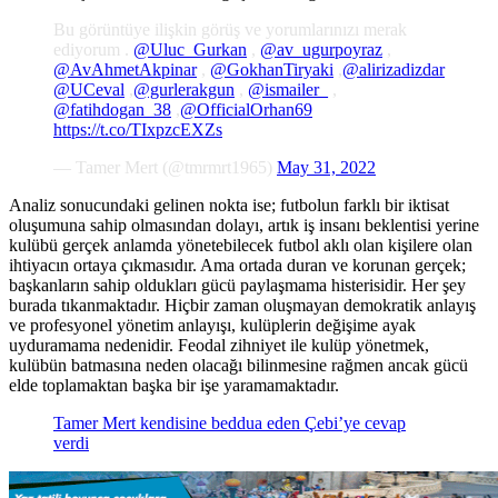
Bu görüntüye ilişkin görüş ve yorumlarınızı merak
ediyorum .
@Uluc_Gurkan
,
@av_ugurpoyraz
,
@AvAhmetAkpinar
,
@GokhanTiryaki
,
@alirizadizdar
@UCeval
,
@gurlerakgun
,
@ismailer_
,
@fatihdogan_38
,
@OfficialOrhan69
https://t.co/TIxpzcEXZs
— Tamer Mert (@tmrmrt1965)
May 31, 2022
Analiz sonucundaki gelinen nokta ise; futbolun farklı bir iktisat
oluşumuna sahip olmasından dolayı, artık iş insanı beklentisi yerine
kulübü gerçek anlamda yönetebilecek futbol aklı olan kişilere olan
ihtiyacın ortaya çıkmasıdır. Ama ortada duran ve korunan gerçek;
başkanların sahip oldukları gücü paylaşmama histerisidir. Her şey
burada tıkanmaktadır. Hiçbir zaman oluşmayan demokratik anlayış
ve profesyonel yönetim anlayışı, kulüplerin değişime ayak
uyduramama nedenidir. Feodal zihniyet ile kulüp yönetmek,
kulübün batmasına neden olacağı bilinmesine rağmen ancak gücü
elde toplamaktan başka bir işe yaramamaktadır.
Tamer Mert kendisine beddua eden Çebi’ye cevap
verdi