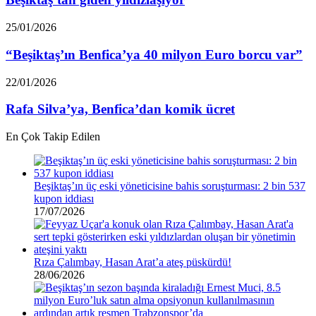
“Beşiktaş’ın
25/01/2026
Benfica’ya
40
“Beşiktaş’ın Benfica’ya 40 milyon Euro borcu var”
milyon
Euro
Rafa
22/01/2026
borcu
Silva’ya,
var”
Benfica’dan
Rafa Silva’ya, Benfica’dan komik ücret
komik
ücret
En Çok Takip Edilen
Beşiktaş’ın üç eski yöneticisine bahis soruşturması: 2 bin 537
kupon iddiası
17/07/2026
Rıza Çalımbay, Hasan Arat’a ateş püskürdü!
28/06/2026