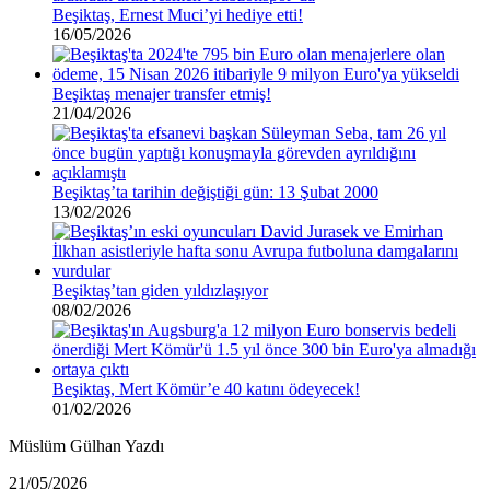
Beşiktaş, Ernest Muci’yi hediye etti!
16/05/2026
Beşiktaş menajer transfer etmiş!
21/04/2026
Beşiktaş’ta tarihin değiştiği gün: 13 Şubat 2000
13/02/2026
Beşiktaş’tan giden yıldızlaşıyor
08/02/2026
Beşiktaş, Mert Kömür’e 40 katını ödeyecek!
01/02/2026
Müslüm Gülhan Yazdı
Müslüm
21/05/2026