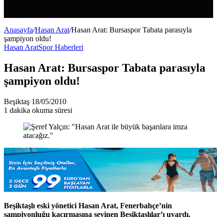
Ol
Rastgele
Makale
Kenar
Bölmesi
Anasayfa
/
Hasan Arat
/
Hasan Arat: Bursaspor Tabata parasıyla
şampiyon oldu!
Hasan Arat
Spor Haberleri
Hasan Arat: Bursaspor Tabata parasıyla
şampiyon oldu!
Bir
Beşiktaş
18/05/2010
e-
1 dakika okuma süresi
posta
göndermek
Beşiktaşlı eski yönetici Hasan Arat, Fenerbahçe’nin
şampiyonluğu kaçırmasına sevinen Beşiktaşlılar’ı uyardı.