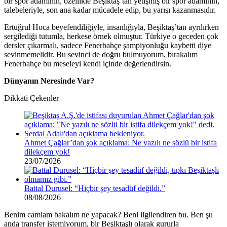
bir spor adamının, özellikle Beşiktaş’tan yetişmiş bir spor adamının,
talebeleriyle, son ana kadar mücadele edip, bu yarışı kazanmasıdır.
Ertuğrul Hoca beyefendiliğiyle, insanlığıyla, Beşiktaş’tan ayrılırken
sergilediği tutumla, herkese örnek olmuştur. Türkiye o geceden çok
dersler çıkarmalı, sadece Fenerbahçe şampiyonluğu kaybetti diye
sevinmemelidir. Bu sevinci de doğru bulmuyorum, bırakalım
Fenerbahçe bu meseleyi kendi içinde değerlendirsin.
Dünyanın Neresinde Var?
Dikkati Çekenler
Ahmet Çağlar’dan şok açıklama: Ne yazılı ne sözlü bir istifa
dilekçem yok!
23/07/2026
Battal Durusel: “Hiçbir şey tesadüf değildi.”
08/08/2026
Benim camiam bakalım ne yapacak? Beni ilgilendiren bu. Ben şu
anda transfer istemiyorum, bir Beşiktaşlı olarak gururla