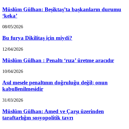
Gülhan:
Beşiktaş’ta
Müslüm Gülhan: Beşiktaş’ta başkanların durumu
başkanların
‘keka’
durumu
‘keka’
Bu
08/05/2026
furya
Dikilitaş
Bu furya Dikilitaş için miydi?
için
miydi?
Müslüm
12/04/2026
Gülhan
:
Müslüm Gülhan : Penaltı ‘rıza’ üretme aracıdır
Penaltı
‘rıza’
Asıl
10/04/2026
üretme
mesele
aracıdır
penaltının
Asıl mesele penaltının doğruluğu değil; onun
doğruluğu
kabullenilmesidir
değil;
onun
Müslüm
31/03/2026
kabullenilmesidir
Gülhan:
Amed
Müslüm Gülhan: Amed ve Çarşı üzerinden
ve
taraftarlığın sosyopolitik tavrı
Çarşı
üzerinden