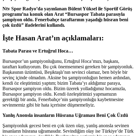
Ntv Spor Radyo’da yayınlanan Bülent Yüksel ile Sportif Görüş
programı’na konuk olan Arat “Bursaspor Tabata parasıyla
şampiyon oldu. Fenerbahçe taraftarının yaşadığı hüsran beni
çok üzdü” ifadelerini kullandı.
İşte Hasan Arat’ın açıklamaları:
Tabata Parası ve Ertuğrul Hoca…
Bursaspor’un şampiyonluğunu, Ertuğrul Hoca’mızı, başkanı,
taraftarı kutluyorum. Bu çok önemsenmesi gereken bir şampiyonluk.
Başkasının üzüntüsü, Beşiktaşlı’nın sevinci olamaz, ben böyle bir
sevinç içinde olmadım. Aksine bu şampiyonluğun hemen ardından,
kendi öz eleştirimizi yaptım; bizim Tabata’yı aldığımız paraya,
Bursaspor şampiyon oldu. Bizim üzerek yolladığımız hocamızla,
Bursaspor şampiyon oldu. Kendi özeleştirimizi yapmamızın
gerektiği bir anda, Fenerbahçe’nin şampiyonluğu kaybetmesine
sevinmemiz gibi bir hata içerisine düşmemeliyiz.
Yanlış Anonsla insanların Hüsrana Uğraması Beni Çok Üzdü
Şampiyonluk gecesi beni en çok üzen olay, yanlış anonsla sevinen
insanların hüsrana uğramasıdır. Sevindiğim olay ise Türkiye’de Türk