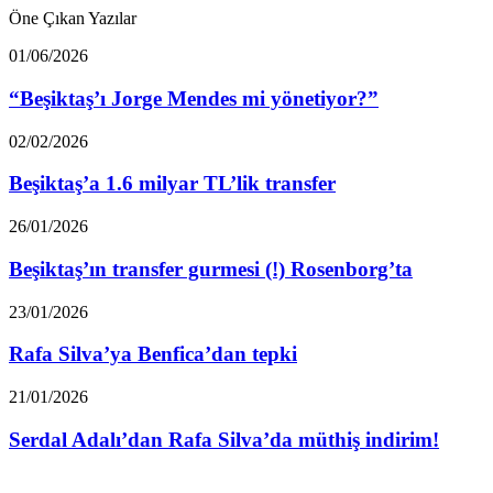
taraftarlığın
Öne Çıkan Yazılar
sosyopolitik
tavrı
“Beşiktaş’ı
01/06/2026
Jorge
Mendes
“Beşiktaş’ı Jorge Mendes mi yönetiyor?”
mi
yönetiyor?”
Beşiktaş’a
02/02/2026
1.6
milyar
Beşiktaş’a 1.6 milyar TL’lik transfer
TL’lik
transfer
Beşiktaş’ın
26/01/2026
transfer
gurmesi
Beşiktaş’ın transfer gurmesi (!) Rosenborg’ta
(!)
Rosenborg’ta
Rafa
23/01/2026
Silva’ya
Benfica’dan
Rafa Silva’ya Benfica’dan tepki
tepki
Serdal
21/01/2026
Adalı’dan
Rafa
Serdal Adalı’dan Rafa Silva’da müthiş indirim!
Silva’da
müthiş