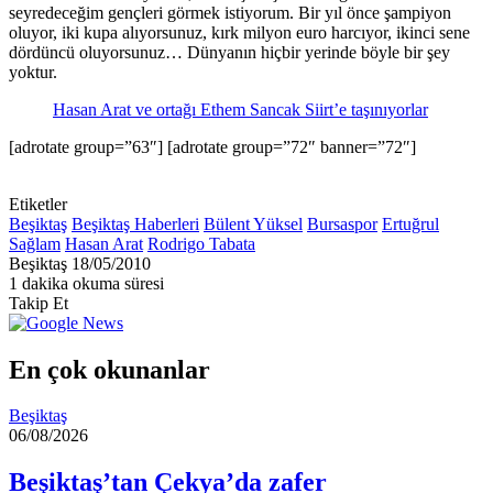
seyredeceğim gençleri görmek istiyorum. Bir yıl önce şampiyon
oluyor, iki kupa alıyorsunuz, kırk milyon euro harcıyor, ikinci sene
dördüncü oluyorsunuz… Dünyanın hiçbir yerinde böyle bir şey
yoktur.
Hasan Arat ve ortağı Ethem Sancak Siirt’e taşınıyorlar
[adrotate group=”63″] [adrotate group=”72″ banner=”72″]
Etiketler
Beşiktaş
Beşiktaş Haberleri
Bülent Yüksel
Bursaspor
Ertuğrul
Sağlam
Hasan Arat
Rodrigo Tabata
Bir
Beşiktaş
18/05/2010
e-
1 dakika okuma süresi
posta
Takip Et
göndermek
En çok okunanlar
Beşiktaş
06/08/2026
Beşiktaş’tan Çekya’da zafer