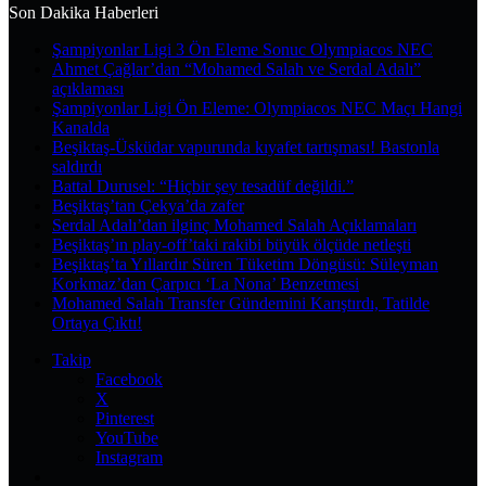
yap
Son Dakika Haberleri
...
Şampiyonlar Ligi 3 Ön Eleme Sonuc Olympiacos NEC
Ahmet Çağlar’dan “Mohamed Salah ve Serdal Adalı”
açıklaması
Şampiyonlar Ligi Ön Eleme: Olympiacos NEC Maçı Hangi
Kanalda
Beşiktaş-Üsküdar vapurunda kıyafet tartışması! Bastonla
saldırdı
Battal Durusel: “Hiçbir şey tesadüf değildi.”
Beşiktaş’tan Çekya’da zafer
Serdal Adalı’dan ilginç Mohamed Salah Açıklamaları
Beşiktaş’ın play-off’taki rakibi büyük ölçüde netleşti
Beşiktaş’ta Yıllardır Süren Tüketim Döngüsü: Süleyman
Korkmaz’dan Çarpıcı ‘La Nona’ Benzetmesi
Mohamed Salah Transfer Gündemini Karıştırdı, Tatilde
Ortaya Çıktı!
Takip
Facebook
X
Pinterest
YouTube
Instagram
Kayıt