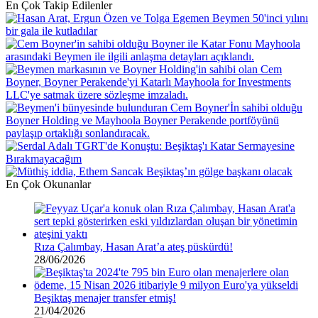
indirim!
En Çok Takip Edilenler
En Çok Okunanlar
Rıza Çalımbay, Hasan Arat’a ateş püskürdü!
28/06/2026
Beşiktaş menajer transfer etmiş!
21/04/2026