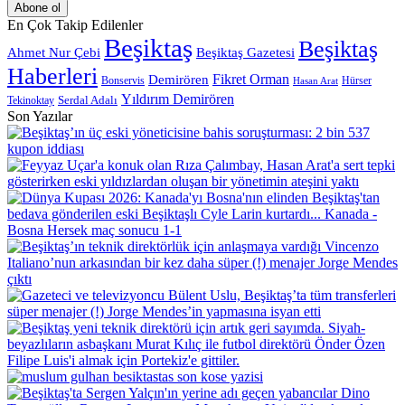
Posta
adresinizi
En Çok Takip Edilenler
giriniz
Beşiktaş
Beşiktaş
Beşiktaş Gazetesi
Ahmet Nur Çebi
Haberleri
Demirören
Fikret Orman
Bonservis
Hürser
Hasan Arat
Yıldırım Demirören
Serdal Adalı
Tekinoktay
Son Yazılar