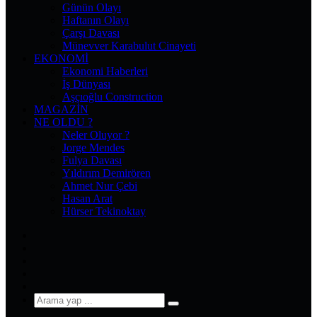
Günün Olayı
Haftanın Olayı
Çarşı Davası
Münevver Karabulut Cinayeti
EKONOMI
Ekonomi Haberleri
İş Dünyası
Aşçıoğlu Construction
MAGAZIN
NE OLDU ?
Neler Oluyor ?
Jorge Mendes
Fulya Davası
Yıldırım Demirören
Ahmet Nur Çebi
Hasan Arat
Hürser Tekinoktay
Facebook
X
Pinterest
YouTube
Instagram
Arama