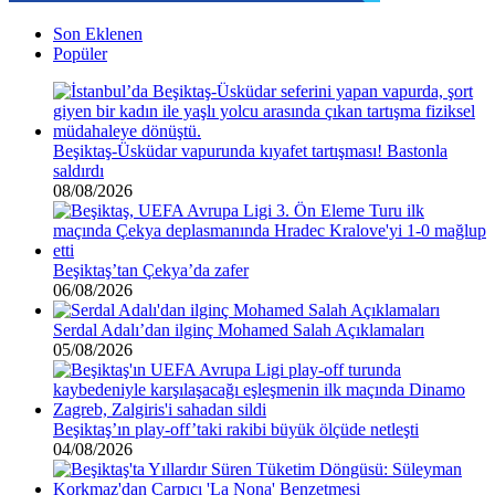
Son Eklenen
Popüler
Beşiktaş-Üsküdar vapurunda kıyafet tartışması! Bastonla
saldırdı
08/08/2026
Beşiktaş’tan Çekya’da zafer
06/08/2026
Serdal Adalı’dan ilginç Mohamed Salah Açıklamaları
05/08/2026
Beşiktaş’ın play-off’taki rakibi büyük ölçüde netleşti
04/08/2026