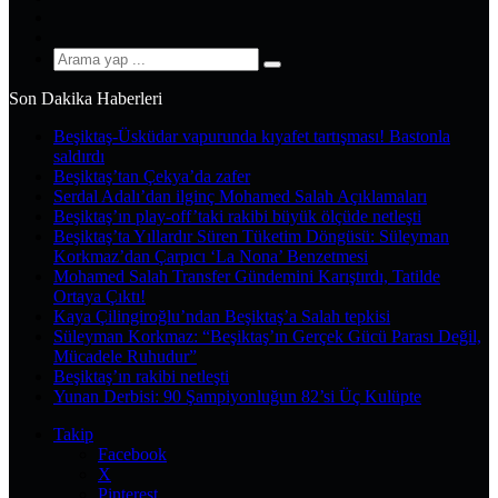
YouTube
Instagram
Arama
yap
Son Dakika Haberleri
...
Beşiktaş-Üsküdar vapurunda kıyafet tartışması! Bastonla
saldırdı
Beşiktaş’tan Çekya’da zafer
Serdal Adalı’dan ilginç Mohamed Salah Açıklamaları
Beşiktaş’ın play-off’taki rakibi büyük ölçüde netleşti
Beşiktaş’ta Yıllardır Süren Tüketim Döngüsü: Süleyman
Korkmaz’dan Çarpıcı ‘La Nona’ Benzetmesi
Mohamed Salah Transfer Gündemini Karıştırdı, Tatilde
Ortaya Çıktı!
Kaya Çilingiroğlu’ndan Beşiktaş’a Salah tepkisi
Süleyman Korkmaz: “Beşiktaş’ın Gerçek Gücü Parası Değil,
Mücadele Ruhudur”
Beşiktaş’ın rakibi netleşti
Yunan Derbisi: 90 Şampiyonluğun 82’si Üç Kulüpte
Takip
Facebook
X
Pinterest