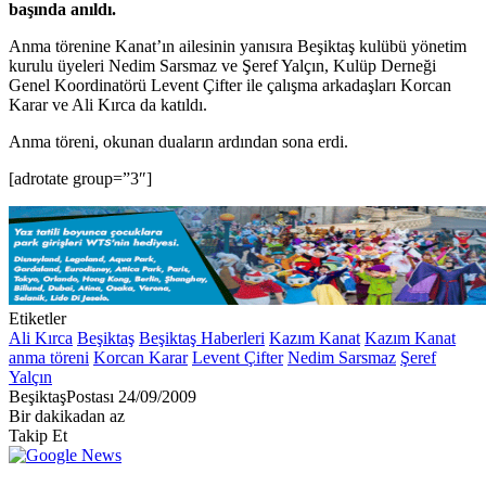
başında anıldı.
Anma törenine Kanat’ın ailesinin yanısıra Beşiktaş kulübü yönetim
kurulu üyeleri Nedim Sarsmaz ve Şeref Yalçın, Kulüp Derneği
Genel Koordinatörü Levent Çifter ile çalışma arkadaşları Korcan
Karar ve Ali Kırca da katıldı.
Anma töreni, okunan duaların ardından sona erdi.
[adrotate group=”3″]
Etiketler
Ali Kırca
Beşiktaş
Beşiktaş Haberleri
Kazım Kanat
Kazım Kanat
anma töreni
Korcan Karar
Levent Çifter
Nedim Sarsmaz
Şeref
Yalçın
Bir
BeşiktaşPostası
24/09/2009
e-
Bir dakikadan az
posta
Takip Et
göndermek