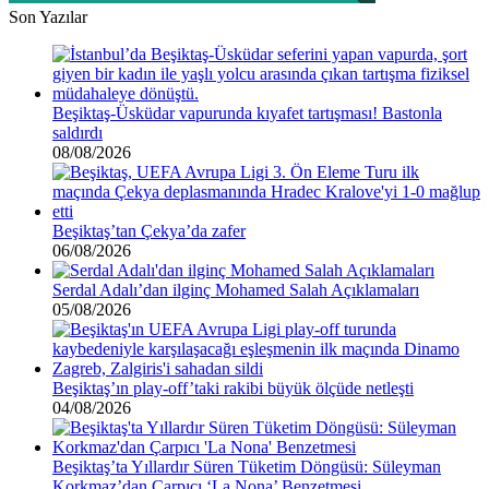
Son Yazılar
Beşiktaş-Üsküdar vapurunda kıyafet tartışması! Bastonla
saldırdı
08/08/2026
Beşiktaş’tan Çekya’da zafer
06/08/2026
Serdal Adalı’dan ilginç Mohamed Salah Açıklamaları
05/08/2026
Beşiktaş’ın play-off’taki rakibi büyük ölçüde netleşti
04/08/2026
Beşiktaş’ta Yıllardır Süren Tüketim Döngüsü: Süleyman
Korkmaz’dan Çarpıcı ‘La Nona’ Benzetmesi