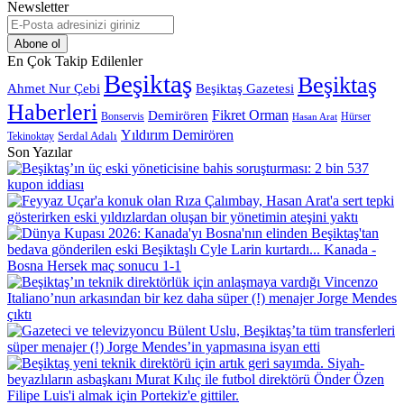
Newsletter
E-
Posta
adresinizi
En Çok Takip Edilenler
giriniz
Beşiktaş
Beşiktaş
Beşiktaş Gazetesi
Ahmet Nur Çebi
Haberleri
Demirören
Fikret Orman
Bonservis
Hürser
Hasan Arat
Yıldırım Demirören
Serdal Adalı
Tekinoktay
Son Yazılar