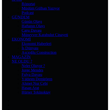
Röportaj
Müslüm Gülhan Yazıyor
Podcast
GÜNDEM
Günün Olayı
Haftanın Olayı
Çarşı Davası
Münevver Karabulut Cinayeti
EKONOMI
Ekonomi Haberleri
İş Dünyası
Aşçıoğlu Construction
MAGAZIN
NE OLDU ?
Neler Oluyor ?
Jorge Mendes
Fulya Davası
Yıldırım Demirören
Ahmet Nur Çebi
Hasan Arat
Hürser Tekinoktay
Facebook
X
Pinterest