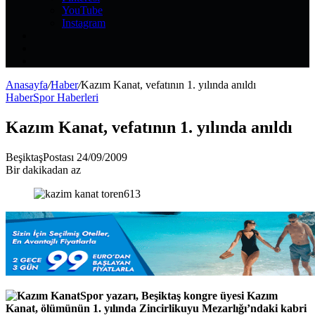
YouTube
Instagram
Kayıt
Ol
Rastgele
Makale
Kenar
Bölmesi
Anasayfa
/
Haber
/
Kazım Kanat, vefatının 1. yılında anıldı
Haber
Spor Haberleri
Kazım Kanat, vefatının 1. yılında anıldı
Bir
BeşiktaşPostası
24/09/2009
e-
Bir dakikadan az
posta
göndermek
Spor yazarı, Beşiktaş kongre üyesi Kazım
Kanat, ölümünün 1. yılında Zincirlikuyu Mezarlığı’ndaki kabri