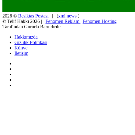
2026 ©
Besiktas Postası
| (
xml
news
)
© Telif Hakkı 2026 |
Fenomen Reklam
|
Fenomen Hosting
Tarafından Gururla Barındırılır
Hakkımızda
Gizlilik Politikası
Künye
İletişim
Facebook
X
Pinterest
YouTube
Instagram
Facebook
X
WhatsApp
Telegram
Viber
Başa
dön
tuşu