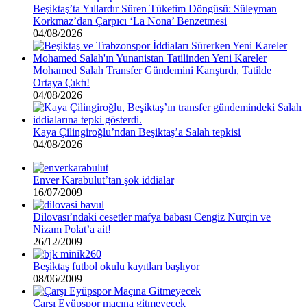
Beşiktaş’ta Yıllardır Süren Tüketim Döngüsü: Süleyman
Korkmaz’dan Çarpıcı ‘La Nona’ Benzetmesi
04/08/2026
Mohamed Salah Transfer Gündemini Karıştırdı, Tatilde
Ortaya Çıktı!
04/08/2026
Kaya Çilingiroğlu’ndan Beşiktaş’a Salah tepkisi
04/08/2026
Enver Karabulut’tan şok iddialar
16/07/2009
Dilovası’ndaki cesetler mafya babası Cengiz Nurçin ve
Nizam Polat’a ait!
26/12/2009
Beşiktaş futbol okulu kayıtları başlıyor
08/06/2009
Çarşı Eyüpspor maçına gitmeyecek