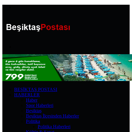
Menü
Arama
yap
...
BEŞIKTAŞ POSTASI
HABERLER
Haber
Spor Haberleri
Beşiktaş
Beşiktaş İlçesinden Haberler
Politika
Politika Haberleri
Kültür & Sanat