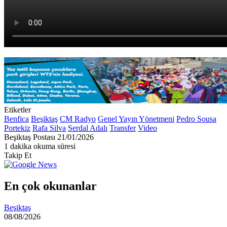
Etiketler
Benfica
Beşiktaş
CM Radyo
Genel Yayın Yönetmeni
Pedro Sousa
Portekiz
Rafa Silva
Serdal Adalı
Transfer
Video
Bir
Beşiktaş Postası
21/01/2026
e-
1 dakika okuma süresi
posta
Takip Et
göndermek
En çok okunanlar
Beşiktaş
08/08/2026