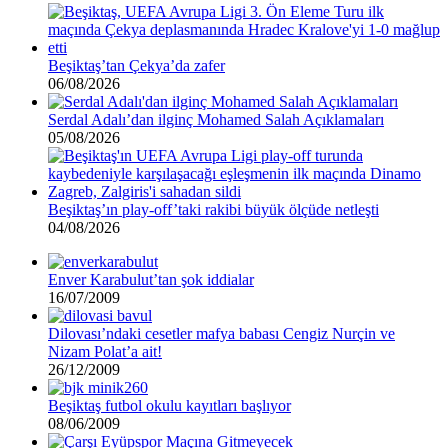
Beşiktaş’tan Çekya’da zafer
06/08/2026
Serdal Adalı’dan ilginç Mohamed Salah Açıklamaları
05/08/2026
Beşiktaş’ın play-off’taki rakibi büyük ölçüde netleşti
04/08/2026
Enver Karabulut’tan şok iddialar
16/07/2009
Dilovası’ndaki cesetler mafya babası Cengiz Nurçin ve
Nizam Polat’a ait!
26/12/2009
Beşiktaş futbol okulu kayıtları başlıyor
08/06/2009