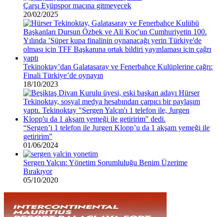
Çarşı Eyüpspor maçına gitmeyecek
20/02/2025
Tekinoktay’dan Galatasaray ve Fenerbahçe Kulüplerine çağrı:
Finali Türkiye’de oynayın
18/10/2023
“Sergen’i 1 telefon ile Jurgen Klopp’u da 1 akşam yemeği ile
getiririm”
01/06/2024
Sergen Yalçın: Yönetim Sorumluluğu Benim Üzerime
Bırakıyor
05/10/2020