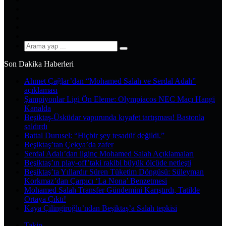
X
Pinterest
YouTube
Instagram
Arama
yap
Son Dakika Haberleri
...
Ahmet Çağlar’dan “Mohamed Salah ve Serdal Adalı”
açıklaması
Şampiyonlar Ligi Ön Eleme: Olympiacos NEC Maçı Hangi
Kanalda
Beşiktaş-Üsküdar vapurunda kıyafet tartışması! Bastonla
saldırdı
Battal Durusel: “Hiçbir şey tesadüf değildi.”
Beşiktaş’tan Çekya’da zafer
Serdal Adalı’dan ilginç Mohamed Salah Açıklamaları
Beşiktaş’ın play-off’taki rakibi büyük ölçüde netleşti
Beşiktaş’ta Yıllardır Süren Tüketim Döngüsü: Süleyman
Korkmaz’dan Çarpıcı ‘La Nona’ Benzetmesi
Mohamed Salah Transfer Gündemini Karıştırdı, Tatilde
Ortaya Çıktı!
Kaya Çilingiroğlu’ndan Beşiktaş’a Salah tepkisi
Takip