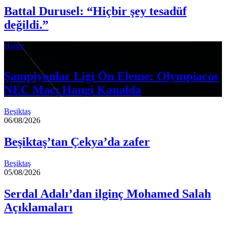
Battal Durusel: “Hiçbir şey tesadüf
değildi.”
Haber
09/08/2026
Şampiyonlar Ligi Ön Eleme: Olympiacos
NEC Maçı Hangi Kanalda
Beşiktaş
06/08/2026
Beşiktaş’tan Çekya’da zafer
Beşiktaş
05/08/2026
Serdal Adalı’dan ilginç Mohamed Salah
Açıklamaları