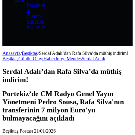
Facebook
X
Pinterest
YouTube
Instagram
Kayıt
Ol
Rastgele
Makale
Kenar
Bölmesi
Anasayfa
/
Beşiktaş
/
Serdal Adalı’dan Rafa Silva’da müthiş indirim!
Beşiktaş
Günün Olayı
Haber
Jorge Mendes
Serdal Adalı
Serdal Adalı’dan Rafa Silva’da müthiş
indirim!
Portekiz’de CM Radyo Genel Yayın
Yönetmeni Pedro Sousa, Rafa Silva'nın
transferinin 7 milyon Euro'yu
bulmayacağını açıkladı
Bir
Beşiktaş Postası
21/01/2026