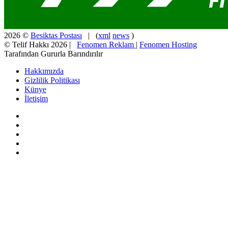
2026 ©
Besiktas Postası
| (
xml
news
)
© Telif Hakkı 2026 |
Fenomen Reklam
|
Fenomen Hosting
Tarafından Gururla Barındırılır
Hakkımızda
Gizlilik Politikası
Künye
İletişim
Facebook
X
Pinterest
YouTube
Instagram
Facebook
X
WhatsApp
Telegram
Viber
Başa
dön
tuşu