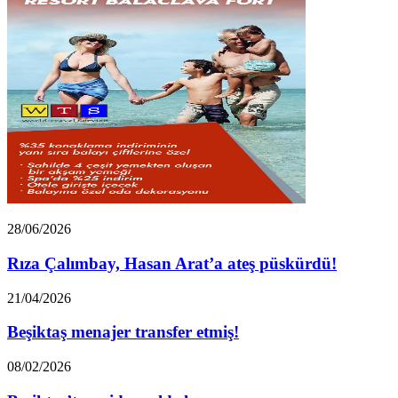
Rıza
28/06/2026
Çalımbay,
Hasan
Rıza Çalımbay, Hasan Arat’a ateş püskürdü!
Arat’a
ateş
Beşiktaş
21/04/2026
püskürdü!
menajer
transfer
Beşiktaş menajer transfer etmiş!
etmiş!
Beşiktaş’tan
08/02/2026
giden
yıldızlaşıyor