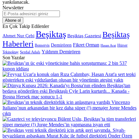
yankılanacak.
Newsletter
E-
Posta
adresinizi
En Çok Takip Edilenler
giriniz
Beşiktaş
Beşiktaş
Beşiktaş Gazetesi
Ahmet Nur Çebi
Haberleri
Demirören
Fikret Orman
Bonservis
Hürser
Hasan Arat
Yıldırım Demirören
Serdal Adalı
Tekinoktay
Son Yazılar