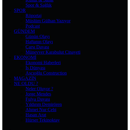
Spor & Sağlık
SPOR
Röportaj
Müslüm Gülhan Yazıyor
Podcast
GÜNDEM
Günün Olayı
Haftanın Olayı
Çarşı Davası
Münevver Karabulut Cinayeti
EKONOMI
Ekonomi Haberleri
İş Dünyası
Aşçıoğlu Construction
MAGAZIN
NE OLDU ?
Neler Oluyor ?
Jorge Mendes
Fulya Davası
Yıldırım Demirören
Ahmet Nur Çebi
Hasan Arat
Hürser Tekinoktay
Facebook