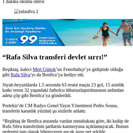
e-
1 dakika okuma süresi
posta
göndermek
“Rafa Silva transferi devlet sırrı!”
Beşiktaş, kaleci
Mert Günok
’un Fenerbahçe’ye gidişinde olduğu
gibi
Rafa Silva
’yı da Benfica’ya hediye etti.
Siyah-beyazlılarda 1.5 sezonda 63 resmi maçta 23 gol, 15 asistlik
katkı veren 32 yaşındaki futbolcu itibarsızlaştırılmasının ardından
adeta çöp gibi Benfica’ya gönderildi.
Portekiz’de CM Radyo Genel Yayın Yönetmeni Pedro Sousa,
transferin karanlık yüzünü şu sözlerle anlattı:
“Beşiktaş ile Benfica arasında varılan mutabakata göre, iki kulüp de
Rafa Silva transferinin şartlarını kamuoyuna açıklamayacak. Bunun
nedenini tam olarak bilmiyorum ancak şunu net şekilde