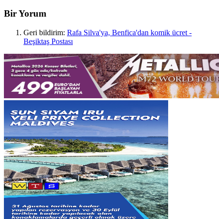
Bir Yorum
Geri bildirim:
Rafa Silva'ya, Benfica'dan komik ücret -
Beşiktaş Postası