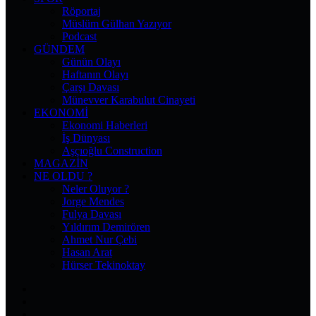
Röportaj
Müslüm Gülhan Yazıyor
Podcast
GÜNDEM
Günün Olayı
Haftanın Olayı
Çarşı Davası
Münevver Karabulut Cinayeti
EKONOMI
Ekonomi Haberleri
İş Dünyası
Aşçıoğlu Construction
MAGAZIN
NE OLDU ?
Neler Oluyor ?
Jorge Mendes
Fulya Davası
Yıldırım Demirören
Ahmet Nur Çebi
Hasan Arat
Hürser Tekinoktay
Facebook
X
Pinterest