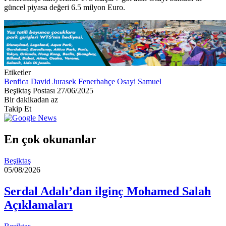
güncel piyasa değeri 6.5 milyon Euro.
Etiketler
Benfica
David Jurasek
Fenerbahçe
Osayi Samuel
Bir
Beşiktaş Postası
27/06/2025
e-
Bir dakikadan az
posta
Takip Et
göndermek
En çok okunanlar
Beşiktaş
05/08/2026
Serdal Adalı’dan ilginç Mohamed Salah
Açıklamaları