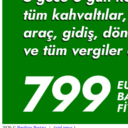
2026 ©
Besiktas Postası
| (
xml
news
)