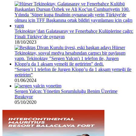
Tekinoktay’dan Galatasaray ve Fenerbahçe Kulüplerine çağrı:
Finali Türkiye’de oynayın
18/10/2023
“Sergen’i 1 telefon ile Jurgen Klopp’u da 1 akşam yemeği ile
getiririm”
01/06/2024
Sergen Yalçın: Yönetim Sorumluluğu Benim Üzerime
Bırakıyor
05/10/2020