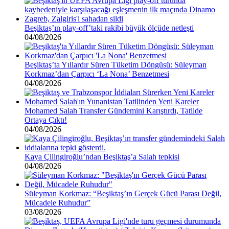
Beşiktaş’ın play-off’taki rakibi büyük ölçüde netleşti
04/08/2026
Beşiktaş’ta Yıllardır Süren Tüketim Döngüsü: Süleyman
Korkmaz’dan Çarpıcı ‘La Nona’ Benzetmesi
04/08/2026
Mohamed Salah Transfer Gündemini Karıştırdı, Tatilde
Ortaya Çıktı!
04/08/2026
Kaya Çilingiroğlu’ndan Beşiktaş’a Salah tepkisi
04/08/2026
Süleyman Korkmaz: “Beşiktaş’ın Gerçek Gücü Parası Değil,
Mücadele Ruhudur”
03/08/2026