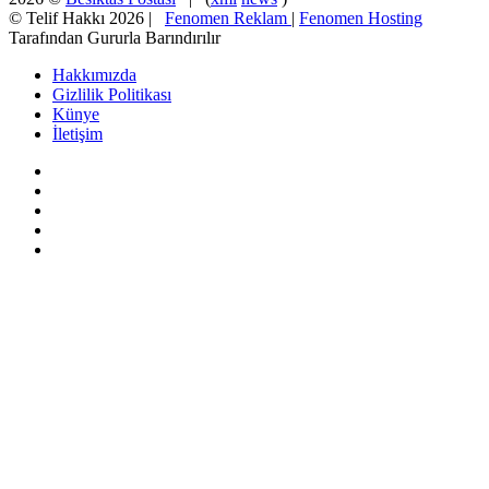
© Telif Hakkı 2026 |
Fenomen Reklam
|
Fenomen Hosting
Tarafından Gururla Barındırılır
Hakkımızda
Gizlilik Politikası
Künye
İletişim
Facebook
X
Pinterest
YouTube
Instagram
Facebook
X
WhatsApp
Telegram
Viber
Başa
dön
tuşu