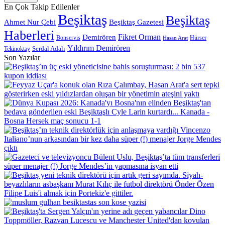
adresinizi
En Çok Takip Edilenler
giriniz
Beşiktaş
Beşiktaş
Beşiktaş Gazetesi
Ahmet Nur Çebi
Haberleri
Demirören
Fikret Orman
Bonservis
Hürser
Hasan Arat
Yıldırım Demirören
Serdal Adalı
Tekinoktay
Son Yazılar