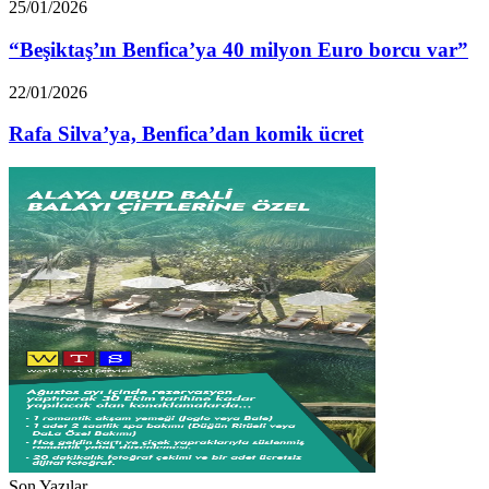
“Beşiktaş’ın
25/01/2026
Benfica’ya
40
“Beşiktaş’ın Benfica’ya 40 milyon Euro borcu var”
milyon
Euro
Rafa
22/01/2026
borcu
Silva’ya,
var”
Benfica’dan
Rafa Silva’ya, Benfica’dan komik ücret
komik
ücret
Son Yazılar