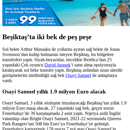
Beşiktaş’ta iki bek de peş peşe
Sol bekte Arthur Masuaku ile yollarını ayıran sağ bekte de Jonas
Svensson’dan kulüp bulmasını isteyen Beşiktaş, bu bölgelere
transferleri yaptı. Siyah-beyazlılar, öncelikle Benfica’dan 25
yaşındaki Çek oyuncu
David Jurasek
‘i satın alma opsiyonuyla
kiralayarak sol beke transfer yaptı. Beşiktaş ardından uzun süredir
görüşmelerini sürdürdüğü sağ bek
Osayi Samuel
ile anlaşmaya
vardı.
Osayi Samuel yıllık 1.9 milyon Euro alacak
Osayi Samuel, 3 yıllık sözleşme imzalayacağı Beşiktaş’tan yıllık 1.9
milyon Euro maaş alacak. 27 yaşındaki sağ bek, geçen sezon
Fenerbahçe’de 39 karşılaşmada 2 asist yaptı. Nijerya asıllı İngiliz
vatandaşı olan Bright Osayi Samuel, 2021-22 sezonunda Queens
Park Rangers’tan 508 bin Euro’ya Fenerbahçe’ye gelmişti.
Fenerbahçe kariyerinde 178 maçta 7 gol atan Osayi Samuel’in