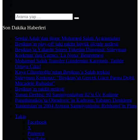
YouTube
Instagram
Arama
yap
Son Dakika Haberleri
...
Serdal Adalı’dan ilginç Mohamed Salah Açıklamaları
Beşiktaş’ın play-off’taki rakibi büyük ölçüde netleşti
Beşiktaş’ta Yıllardır Süren Tüketim Döngüsü: Süleyman
Korkmaz’dan Çarpıcı ‘La Nona’ Benzetmesi
Mohamed Salah Transfer Gündemini Karıştırdı, Tatilde
Ortaya Çıktı!
Kaya Çilingiroğlu’ndan Beşiktaş’a Salah tepkisi
Süleyman Korkmaz: “Beşiktaş’ın Gerçek Gücü Parası Değil,
Mücadele Ruhudur”
Beşiktaş’ın rakibi netleşti
Yunan Derbisi: 90 Şampiyonluğun 82’si Üç Kulüpte
Panathinaikos’ta Obradovic’in Kadrosu: Yabancı Denklemi
Yunanistan’ın 2004 Avrupa Şampiyonluğu: Rehhagel’in Planı
Takip
Facebook
X
Pinterest
YouTube