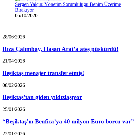
Sergen Yalçın: Yönetim Sorumluluğu Benim Üzerime
Bırakıyor
05/10/2020
Rıza
28/06/2026
Çalımbay,
Hasan
Rıza Çalımbay, Hasan Arat’a ateş püskürdü!
Arat’a
ateş
Beşiktaş
21/04/2026
püskürdü!
menajer
transfer
Beşiktaş menajer transfer etmiş!
etmiş!
Beşiktaş’tan
08/02/2026
giden
yıldızlaşıyor
Beşiktaş’tan giden yıldızlaşıyor
“Beşiktaş’ın
25/01/2026
Benfica’ya
40
“Beşiktaş’ın Benfica’ya 40 milyon Euro borcu var”
milyon
Euro
Rafa
22/01/2026
borcu
Silva’ya,