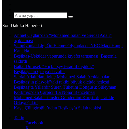
YouTube
Instagram
Arama
yap
Son Dakika Haberleri
...
Ahmet Çağlar’dan “Mohamed Salah ve Serdal Adalı”
açıklaması
Şampiyonlar Ligi Ön Eleme: Olympiacos NEC Maçı Hangi
Kanalda
Beşiktaş-Üsküdar vapurunda kıyafet tartışması! Bastonla
saldırdı
Battal Durusel: “Hiçbir şey tesadüf değildi.”
Beşiktaş’tan Çekya’da zafer
Serdal Adalı’dan ilginç Mohamed Salah Açıklamaları
Beşiktaş’ın play-off’taki rakibi büyük ölçüde netleşti
Beşiktaş’ta Yıllardır Süren Tüketim Döngüsü: Süleyman
Korkmaz’dan Çarpıcı ‘La Nona’ Benzetmesi
Mohamed Salah Transfer Gündemini Karıştırdı, Tatilde
Ortaya Çıktı!
Kaya Çilingiroğlu’ndan Beşiktaş’a Salah tepkisi
Takip
Facebook
X