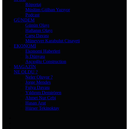
Röportaj
Müslüm Gülhan Yazıyor
Podcast
GÜNDEM
Günün Olayı
Haftanın Olayı
Çarşı Davası
Münevver Karabulut Cinayeti
EKONOMI
Ekonomi Haberleri
İş Dünyası
Aşçıoğlu Construction
MAGAZIN
NE OLDU ?
Neler Oluyor ?
Jorge Mendes
Fulya Davası
Yıldırım Demirören
Ahmet Nur Çebi
Hasan Arat
Hürser Tekinoktay
Facebook
X
Pinterest