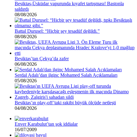
Beşiktaş-Üsküdar vapurunda kıyafet tartışması! Bastonla
saldırdı
08/08/2026
Battal Durusel: “Hiçbir şey tesadüf değildi.”
08/08/2026
Beşiktaş’tan Çekya’da zafer
06/08/2026
Serdal Adalı’dan ilginç Mohamed Salah Açıklamaları
05/08/2026
Beşiktaş’ın play-off’taki rakibi büyük ölçüde netleşti
04/08/2026
Enver Karabulut’tan şok iddialar
16/07/2009