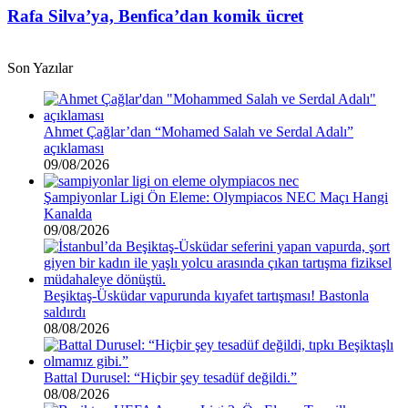
var”
Benfica’dan
Rafa Silva’ya, Benfica’dan komik ücret
komik
ücret
Son Yazılar
Ahmet Çağlar’dan “Mohamed Salah ve Serdal Adalı”
açıklaması
09/08/2026
Şampiyonlar Ligi Ön Eleme: Olympiacos NEC Maçı Hangi
Kanalda
09/08/2026
Beşiktaş-Üsküdar vapurunda kıyafet tartışması! Bastonla
saldırdı
08/08/2026
Battal Durusel: “Hiçbir şey tesadüf değildi.”
08/08/2026