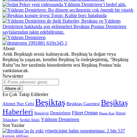
About
Artık Beşiktaşlı sessiz kalmayacak. Beşiktaş’ta doğan veya
Beşiktaş’ta yaşayan, kendini Beşiktaş’la özdeşleştirmiş, “Beşiktaş
Ruhu”nu her tarafında hissedenlerin sesi Beşiktaş Postası’nda
yankılanacak.
Newsletter
E-
Posta
adresinizi
En Çok Takip Edilenler
giriniz
Beşiktaş
Beşiktaş
Beşiktaş Gazetesi
Ahmet Nur Çebi
Haberleri
Demirören
Fikret Orman
Bonservis
Hürser
Hasan Arat
Yıldırım Demirören
Serdal Adalı
Tekinoktay
Son Yazılar