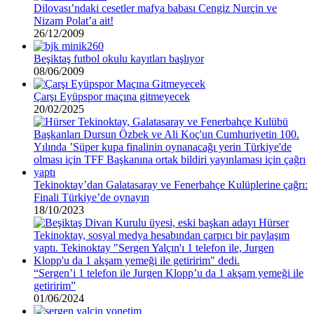
Dilovası’ndaki cesetler mafya babası Cengiz Nurçin ve
Nizam Polat’a ait!
26/12/2009
Beşiktaş futbol okulu kayıtları başlıyor
08/06/2009
Çarşı Eyüpspor maçına gitmeyecek
20/02/2025
Tekinoktay’dan Galatasaray ve Fenerbahçe Kulüplerine çağrı:
Finali Türkiye’de oynayın
18/10/2023
“Sergen’i 1 telefon ile Jurgen Klopp’u da 1 akşam yemeği ile
getiririm”
01/06/2024