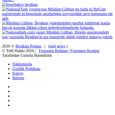
2026 ©
Besiktas Postası
| (
xml
news
)
© Telif Hakkı 2026 |
Fenomen Reklam
|
Fenomen Hosting
Tarafından Gururla Barındırılır
Hakkımızda
Gizlilik Politikası
Künye
İletişim
Facebook
X
Pinterest
YouTube
Instagram
Facebook
X
WhatsApp
Telegram
Viber
Başa