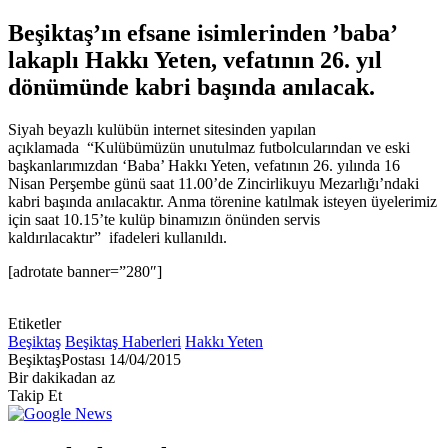
Beşiktaş’ın efsane isimlerinden ’baba’
lakaplı Hakkı Yeten, vefatının 26. yıl
dönümünde kabri başında anılacak.
Siyah beyazlı kulübün internet sitesinden yapılan
açıklamada “Kulübümüzün unutulmaz futbolcularından ve eski
başkanlarımızdan ‘Baba’ Hakkı Yeten, vefatının 26. yılında 16
Nisan Perşembe günü saat 11.00’de Zincirlikuyu Mezarlığı’ndaki
kabri başında anılacaktır. Anma törenine katılmak isteyen üyelerimiz
için saat 10.15’te kulüp binamızın önünden servis
kaldırılacaktır” ifadeleri kullanıldı.
[adrotate banner=”280″]
Etiketler
Beşiktaş
Beşiktaş Haberleri
Hakkı Yeten
Bir
BeşiktaşPostası
14/04/2015
e-
Bir dakikadan az
posta
Takip Et
göndermek