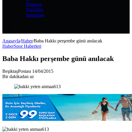
Pinterest
YouTube
Instagram
Kayıt
Ol
Rastgele
Makale
Kenar
Bölmesi
Anasayfa
/
Haber
/
Baba Hakkı perşembe günü anılacak
Haber
Spor Haberleri
Baba Hakkı perşembe günü anılacak
Bir
BeşiktaşPostası
14/04/2015
e-
Bir dakikadan az
posta
göndermek