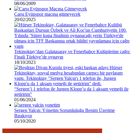
08/06/2009
Çarşı Eyüpspor maçına gitmeyecek
20/02/2025
Tekinoktay’dan Galatasaray ve Fenerbahçe Kulüplerine çağrı:
Finali Türkiye’de oynayın
18/10/2023
“Sergen’i 1 telefon ile Jurgen Klopp’u da 1 akşam yemeği ile
getiririm”
01/06/2024
Sergen Yalçın: Yönetim Sorumluluğu Benim Üzerime
Bırakıyor
05/10/2020