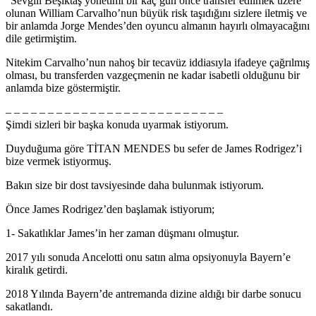
“Sevgili Beşiktaş yönetimi bir kaç gün önce transfer edilmek üzere
olunan William Carvalho’nun büyük risk taşıdığını sizlere iletmiş ve
bir anlamda Jorge Mendes’den oyuncu almanın hayırlı olmayacağını
dile getirmiştim.
Nitekim Carvalho’nun nahoş bir tecavüz iddiasıyla ifadeye çağrılmış
olması, bu transferden vazgeçmenin ne kadar isabetli olduğunu bir
anlamda bize göstermiştir.
– – – – – – – – – – – – – – – – – – – – – – – – – –
Şimdi sizleri bir başka konuda uyarmak istiyorum.
Duyduğuma göre TİTAN MENDES bu sefer de James Rodrigez’i
bize vermek istiyormuş.
Bakın size bir dost tavsiyesinde daha bulunmak istiyorum.
Önce James Rodrigez’den başlamak istiyorum;
1- Sakatlıklar James’in her zaman düşmanı olmuştur.
2017 yılı sonuda Ancelotti onu satın alma opsiyonuyla Bayern’e
kiralık getirdi.
2018 Yılında Bayern’de antremanda dizine aldığı bir darbe sonucu
sakatlandı.