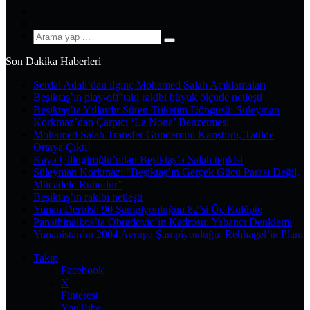
YouTube
Instagram
Arama
yap
Son Dakika Haberleri
...
Serdal Adalı’dan ilginç Mohamed Salah Açıklamaları
Beşiktaş’ın play-off’taki rakibi büyük ölçüde netleşti
Beşiktaş’ta Yıllardır Süren Tüketim Döngüsü: Süleyman
Korkmaz’dan Çarpıcı ‘La Nona’ Benzetmesi
Mohamed Salah Transfer Gündemini Karıştırdı, Tatilde
Ortaya Çıktı!
Kaya Çilingiroğlu’ndan Beşiktaş’a Salah tepkisi
Süleyman Korkmaz: “Beşiktaş’ın Gerçek Gücü Parası Değil,
Mücadele Ruhudur”
Beşiktaş’ın rakibi netleşti
Yunan Derbisi: 90 Şampiyonluğun 82’si Üç Kulüpte
Panathinaikos’ta Obradovic’in Kadrosu: Yabancı Denklemi
Yunanistan’ın 2004 Avrupa Şampiyonluğu: Rehhagel’in Planı
Takip
Facebook
X
Pinterest
YouTube