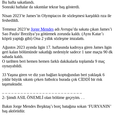
Bu hafta sakatlandı.
Sonraki haftalar da sıkıntılar tekrar baş gösterdi.
Nisan 2023’te James’in Olympiacos ile sözleşmesi karşılıklı rıza ile
feshedildi.
Temmuz 2023’te
Jorge Mendes
adı Avrupa’da sakata çıkan James’i
Sao Paulo/ Brezilya’ya götürmek zorunda kaldı. (Aynı Katar’ı
köprü yaptığı gibi) Ona 2 yıllık sözleşme imzalattı.
Ağustos 2023 ayında ligin 17. haftasında kadroya giren James ligin
geri kalan bölümünde sakatlığı nedeniyle sadece 1 tane maçta 90 dk
sahada kaldı.
O tarihten beri hemen hemen farklı dakikalarla toplamda 9 maç
oynayabildi.
33 Yaşına giren ve diz yan bağları koptuğundan beri yaklaşık 6
yıldır büyük sıkıntı çeken futbolcu burada çok CİDDİ bir risk
taşımaktadır.
– – – – – – – – – – – – – – – – – – – – – – – – – –
2- Şimdi ASIL ÖNEMLİ olan bölüme geçeyim. . .
Bakın Jorge Mendes Beşiktaş’ı borç batağına sokan ‘FURYANIN’
baş aktörüdür.