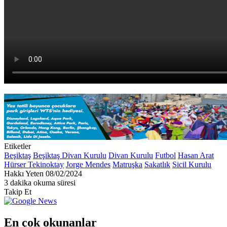
Etiketler
Beşiktaş
Beşiktaş Divan Kurulu
Divan Kurulu
Futbol
Hasan Arat
Hürser Tekinoktay
Jorge Mendes
Matruşka
Sakatlık
Sicil Kurulu
Bir
Hakkı Yeten
08/02/2024
e-
3 dakika okuma süresi
posta
Takip Et
göndermek
En çok okunanlar