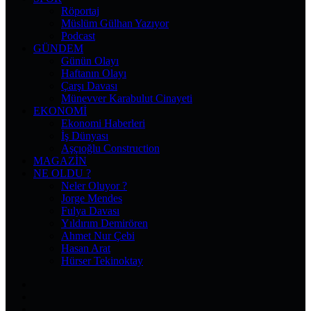
Röportaj
Müslüm Gülhan Yazıyor
Podcast
GÜNDEM
Günün Olayı
Haftanın Olayı
Çarşı Davası
Münevver Karabulut Cinayeti
EKONOMI
Ekonomi Haberleri
İş Dünyası
Aşçıoğlu Construction
MAGAZIN
NE OLDU ?
Neler Oluyor ?
Jorge Mendes
Fulya Davası
Yıldırım Demirören
Ahmet Nur Çebi
Hasan Arat
Hürser Tekinoktay
Facebook
X
Pinterest