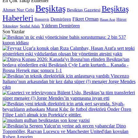
En Çok Takip Edilenler
giriniz
Beşiktaş
Beşiktaş
Beşiktaş Gazetesi
Ahmet Nur Çebi
Haberleri
Demirören
Fikret Orman
Bonservis
Hürser
Hasan Arat
Yıldırım Demirören
Serdal Adalı
Tekinoktay
Son Yazılar