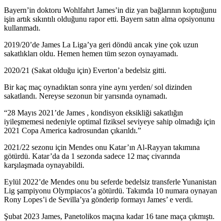
Bayern’in doktoru Wohlfahrt James’in diz yan bağlarının koptuğunu
işin artık sıkıntılı olduğunu rapor etti. Bayern satın alma opsiyonunu
kullanmadı.
2019/20’de James La Liga’ya geri döndü ancak yine çok uzun
sakatlıkları oldu. Hemen hemen tüm sezon oynayamadı.
2020/21 (Sakat olduğu için) Everton’a bedelsiz gitti.
Bir kaç maç oynadıktan sonra yine aynı yerden/ sol dizinden
sakatlandı. Nereyse sezonun bir yarısında oynamadı.
“28 Mayıs 2021’de James , kondisyon eksikliği sakatlığın
iyileşmemesi nedeniyle optimal fiziksel seviyeye sahip olmadığı için
2021 Copa America kadrosundan çıkarıldı.”
2021/22 sezonu için Mendes onu Katar’ın Al-Rayyan takımına
götürdü. Katar’da da 1 sezonda sadece 12 maç civarında
karşılaşmada oynayabildi.
Eylül 2022’de Mendes onu bu seferde bedelsiz transferle Yunanistan
Lig şampiyonu Olympiacos’a götürdü. Takımda 10 numara oynayan
Rony Lopes’i de Sevilla’ya gönderip formayı James’ e verdi.
Şubat 2023 James, Panetolikos maçına kadar 16 tane maça çıkmıştı.