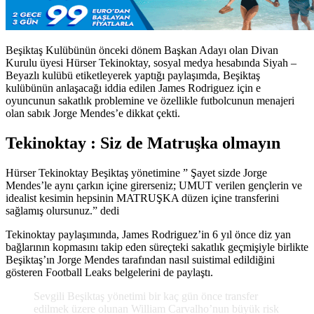
Beşiktaş Kulübünün önceki dönem Başkan Adayı olan Divan
Kurulu üyesi Hürser Tekinoktay, sosyal medya hesabında Siyah –
Beyazlı kulübü etiketleyerek yaptığı paylaşımda, Beşiktaş
kulübünün anlaşacağı iddia edilen James Rodriguez için e
oyuncunun sakatlık problemine ve özellikle futbolcunun menajeri
olan sabık Jorge Mendes’e dikkat çekti.
Tekinoktay : Siz de Matruşka olmayın
Hürser Tekinoktay Beşiktaş yönetimine ” Şayet sizde Jorge
Mendes’le aynı çarkın içine girerseniz; UMUT verilen gençlerin ve
idealist kesimin hepsinin MATRUŞKA düzen içine transferini
sağlamış olursunuz.” dedi
Tekinoktay paylaşımında, James Rodriguez’in 6 yıl önce diz yan
bağlarının kopmasını takip eden süreçteki sakatlık geçmişiyle birlikte
Beşiktaş’ın Jorge Mendes tarafından nasıl suistimal edildiğini
gösteren Football Leaks belgelerini de paylaştı.
Sevgili Beşiktaş yönetimi bir kaç gün önce transfer
edilmek üzere olunan William Carvalho’nun büyük risk