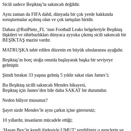
Sicili sadece Beşiktaş’ta sakıncalı değildir.
Aynı zaman da FIFA dahil, dünyada bir çok yerde hakkında
soruşturmalar açılmış olan ve çok tartışılan biridir.
Dahası @RuiPinto_FL ‘nun Football Leaks belgeleriyle Beşiktaş
ilişkileri ve sihirbazlıkları dünyaca ayyuka çıkmış sicili sakıncalı bir
BEŞİKTAŞ mazisi vardır.
MATRUŞKA tabir edilen düzenin en büyük uluslararası ayağıdır.
Beşiktaş’ın borç stoğu onunla başlayarak başka bir seviyeye
gelmiştir.
Şimdi bırakın 33 yaşına gelmiş 5 yıldır sakat olan James’i;
Bu Beşiktaş sicilli sakıncalı Mendes hikayesi,
Beşiktaş için James’den bile daha SAKAT bir durumdur.
Neden biliyor musunuz?
Şayet sizde Mendes’le aynı çarkın içine girerseniz;
10 yıllardır, insanların mücadele ettiği;
‘Hasan Bey’in kendi ifadesiyle UMUT’ verdiğimiz o gençlerin ve