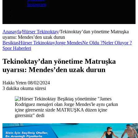
Instagram
Kayıt
Ol
Rastgele
Makale
Kenar
Bölmesi
Anasayfa
/
Hürser Tekinoktay
/
Tekinoktay’dan yönetime Matruşka
uyarısı: Mendes’den uzak durun
Beşiktaş
Hürser Tekinoktay
Jorge Mendes
Ne Oldu ?
Neler Oluyor ?
Spor Haberleri
Tekinoktay’dan yönetime Matruşka
uyarısı: Mendes’den uzak durun
Bir
Hakkı Yeten
08/02/2024
e-
3 dakika okuma süresi
posta
göndermek