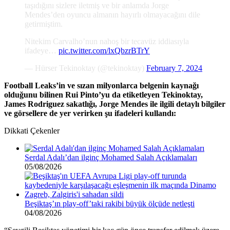
taşıdığını sizlere iletmiş ve bir anlamda Jorge
Mendes’den oyuncu almanın hayırlı olmayacağını dile
getirmiştim.
Nitekim Carvalho’nun nahoş bir tecavüz iddiasıyla
ifadeye…
pic.twitter.com/lxQbzrBTrY
— Hürser Tekinoktay (@tekinoktay)
February 7, 2024
Football Leaks’in ve sızan milyonlarca belgenin kaynağı
olduğunu bilinen Rui Pinto’yu da etiketleyen Tekinoktay,
James Rodriguez sakatlığı, Jorge Mendes ile ilgili detaylı bilgiler
ve görsellere de yer verirken şu ifadeleri kullandı:
Dikkati Çekenler
Serdal Adalı’dan ilginç Mohamed Salah Açıklamaları
05/08/2026
Beşiktaş’ın play-off’taki rakibi büyük ölçüde netleşti
04/08/2026