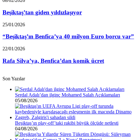
08/02/2026
giden
yıldızlaşıyor
Beşiktaş’tan giden yıldızlaşıyor
“Beşiktaş’ın
25/01/2026
Benfica’ya
40
“Beşiktaş’ın Benfica’ya 40 milyon Euro borcu var”
milyon
Euro
Rafa
22/01/2026
borcu
Silva’ya,
var”
Benfica’dan
Rafa Silva’ya, Benfica’dan komik ücret
komik
ücret
Son Yazılar
Serdal Adalı’dan ilginç Mohamed Salah Açıklamaları
05/08/2026
Beşiktaş’ın play-off’taki rakibi büyük ölçüde netleşti
04/08/2026