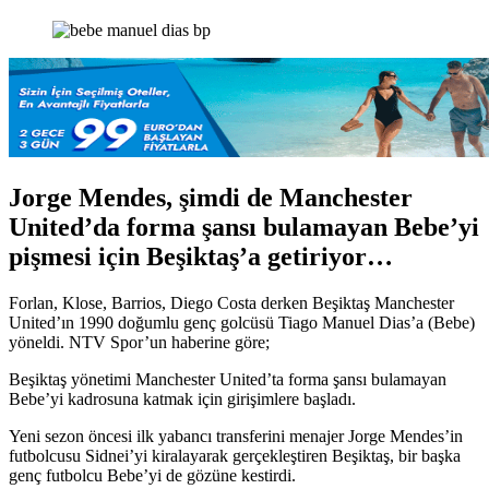
posta
göndermek
Jorge Mendes, şimdi de Manchester
United’da forma şansı bulamayan Bebe’yi
pişmesi için Beşiktaş’a getiriyor…
Forlan, Klose, Barrios, Diego Costa derken Beşiktaş Manchester
United’ın 1990 doğumlu genç golcüsü Tiago Manuel Dias’a (Bebe)
yöneldi. NTV Spor’un haberine göre;
Beşiktaş yönetimi Manchester United’ta forma şansı bulamayan
Bebe’yi kadrosuna katmak için girişimlere başladı.
Yeni sezon öncesi ilk yabancı transferini menajer Jorge Mendes’in
futbolcusu Sidnei’yi kiralayarak gerçekleştiren Beşiktaş, bir başka
genç futbolcu Bebe’yi de gözüne kestirdi.