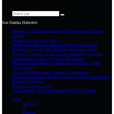
YouTube
Instagram
Arama
yap
Son Dakika Haberleri
...
Beşiktaş-Üsküdar vapurunda kıyafet tartışması! Bastonla
saldırdı
Beşiktaş’tan Çekya’da zafer
Serdal Adalı’dan ilginç Mohamed Salah Açıklamaları
Beşiktaş’ın play-off’taki rakibi büyük ölçüde netleşti
Beşiktaş’ta Yıllardır Süren Tüketim Döngüsü: Süleyman
Korkmaz’dan Çarpıcı ‘La Nona’ Benzetmesi
Mohamed Salah Transfer Gündemini Karıştırdı, Tatilde
Ortaya Çıktı!
Kaya Çilingiroğlu’ndan Beşiktaş’a Salah tepkisi
Süleyman Korkmaz: “Beşiktaş’ın Gerçek Gücü Parası Değil,
Mücadele Ruhudur”
Beşiktaş’ın rakibi netleşti
Yunan Derbisi: 90 Şampiyonluğun 82’si Üç Kulüpte
Takip
Facebook
X
Pinterest