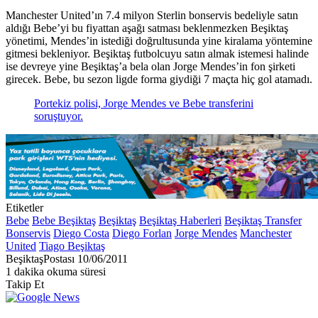
Manchester United’ın 7.4 milyon Sterlin bonservis bedeliyle satın
aldığı Bebe’yi bu fiyattan aşağı satması beklenmezken Beşiktaş
yönetimi, Mendes’in istediği doğrultusunda yine kiralama yöntemine
gitmesi bekleniyor. Beşiktaş futbolcuyu satın almak istemesi halinde
ise devreye yine Beşiktaş’a bela olan Jorge Mendes’in fon şirketi
girecek. Bebe, bu sezon ligde forma giydiği 7 maçta hiç gol atamadı.
Portekiz polisi, Jorge Mendes ve Bebe transferini
soruştuyor.
Etiketler
Bebe
Bebe Beşiktaş
Beşiktaş
Beşiktaş Haberleri
Beşiktaş Transfer
Bonservis
Diego Costa
Diego Forlan
Jorge Mendes
Manchester
United
Tiago Beşiktaş
Bir
BeşiktaşPostası
10/06/2011
e-
1 dakika okuma süresi
posta
Takip Et
göndermek