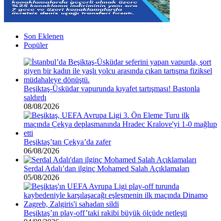
Son Eklenen
Popüler
Beşiktaş-Üsküdar vapurunda kıyafet tartışması! Bastonla
saldırdı
08/08/2026
Beşiktaş’tan Çekya’da zafer
06/08/2026
Serdal Adalı’dan ilginç Mohamed Salah Açıklamaları
05/08/2026
Beşiktaş’ın play-off’taki rakibi büyük ölçüde netleşti