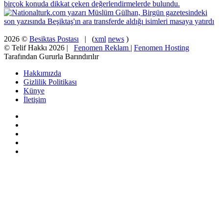
2026 ©
Besiktas Postası
| (
xml
news
)
© Telif Hakkı 2026 |
Fenomen Reklam
|
Fenomen Hosting
Tarafından Gururla Barındırılır
Hakkımızda
Gizlilik Politikası
Künye
İletişim
Facebook
X
Pinterest
YouTube
Instagram
Facebook
X
WhatsApp
Telegram
Viber
Başa
dön
tuşu