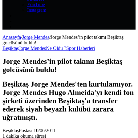
YouTube
Instagram
Kayıt
Ol
Rastgele
Makale
Kenar
Bölmesi
Anasayfa
/
Jorge Mendes
/
Jorge Mendes’in pilot takımı Beşiktaş
golcüsünü buldu!
Beşiktaş
Jorge Mendes
Ne Oldu ?
Spor Haberleri
Jorge Mendes’in pilot takımı Beşiktaş
golcüsünü buldu!
Beşiktaş Jorge Mendes'ten kurtulamıyor.
Jorge Mendes Hugo Almeida'yı kendi fon
şirketi üzerinden Beşiktaş'a transfer
ederek siyah beyazlı kulübü zarara
uğratmıştı.
Bir
BeşiktaşPostası
10/06/2011
e-
1 dakika okuma süresi