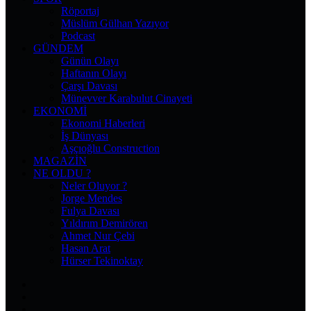
Röportaj
Müslüm Gülhan Yazıyor
Podcast
GÜNDEM
Günün Olayı
Haftanın Olayı
Çarşı Davası
Münevver Karabulut Cinayeti
EKONOMI
Ekonomi Haberleri
İş Dünyası
Aşçıoğlu Construction
MAGAZIN
NE OLDU ?
Neler Oluyor ?
Jorge Mendes
Fulya Davası
Yıldırım Demirören
Ahmet Nur Çebi
Hasan Arat
Hürser Tekinoktay
Facebook
X
Pinterest