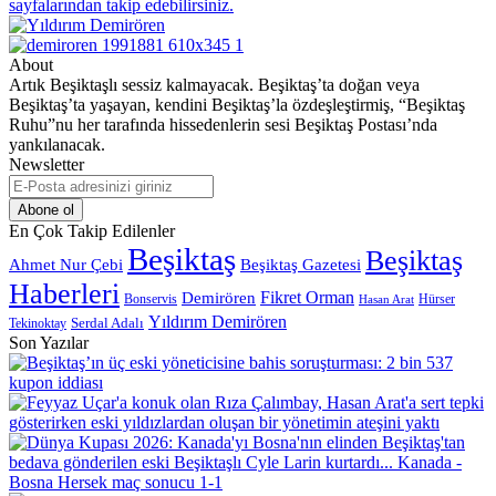
About
Artık Beşiktaşlı sessiz kalmayacak. Beşiktaş’ta doğan veya
Beşiktaş’ta yaşayan, kendini Beşiktaş’la özdeşleştirmiş, “Beşiktaş
Ruhu”nu her tarafında hissedenlerin sesi Beşiktaş Postası’nda
yankılanacak.
Newsletter
E-
Posta
adresinizi
En Çok Takip Edilenler
giriniz
Beşiktaş
Beşiktaş
Beşiktaş Gazetesi
Ahmet Nur Çebi
Haberleri
Demirören
Fikret Orman
Bonservis
Hürser
Hasan Arat
Yıldırım Demirören
Serdal Adalı
Tekinoktay
Son Yazılar