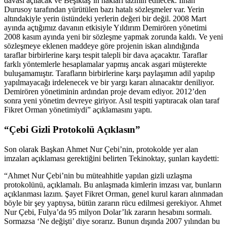
davası açılacak ve Beşiktaş’ın hakları tazmin edilecek. İlhan
Durusoy tarafından yürütülen bazı hatalı sözleşmeler var. Yerin
altındakiyle yerin üstündeki yerlerin değeri bir değil. 2008 Mart
ayında açtığımız davanın etkisiyle Yıldırım Demirören yönetimi
2008 kasım ayında yeni bir sözleşme yapmak zorunda kaldı. Ve yeni
sözleşmeye eklenen maddeye göre projenin iskan alındığında
taraflar birbirlerine karşı tespit talepli bir dava açacaktır. Taraflar
farklı yöntemlerle hesaplamalar yapmış ancak asgari müşterekte
buluşamamıştır. Tarafların birbirlerine karşı paylaşımın adil yapılıp
yapılmayacağı irdelenecek ve bir yargı kararı alınacaktır deniliyor.
Demirören yönetiminin ardından proje devam ediyor. 2012’den
sonra yeni yönetim devreye giriyor. Asıl tespiti yaptıracak olan taraf
Fikret Orman yönetimiydi” açıklamasını yaptı.
“Çebi Gizli Protokolü Açıklasın”
Son olarak Başkan Ahmet Nur Çebi’nin, protokolde yer alan
imzaları açıklaması gerektiğini belirten Tekinoktay, şunları kaydetti:
“Ahmet Nur Çebi’nin bu müteahhitle yapılan gizli uzlaşma
protokolünü, açıklamalı. Bu anlaşmada kimlerin imzası var, bunların
açıklanması lazım. Şayet Fikret Orman, genel kurul kararı alınmadan
böyle bir şey yaptıysa, bütün zararın rücu edilmesi gerekiyor. Ahmet
Nur Çebi, Fulya’da 95 milyon Dolar’lık zararın hesabını sormalı.
Sormazsa ‘Ne değişti’ diye sorarız. Bunun dışında 2007 yılından bu