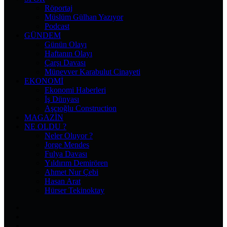
Röportaj
Müslüm Gülhan Yazıyor
Podcast
GÜNDEM
Günün Olayı
Haftanın Olayı
Çarşı Davası
Münevver Karabulut Cinayeti
EKONOMI
Ekonomi Haberleri
İş Dünyası
Aşçıoğlu Construction
MAGAZIN
NE OLDU ?
Neler Oluyor ?
Jorge Mendes
Fulya Davası
Yıldırım Demirören
Ahmet Nur Çebi
Hasan Arat
Hürser Tekinoktay
Facebook
X
Pinterest