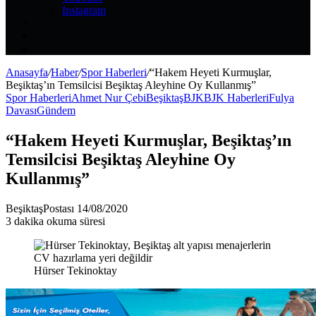
Instagram
Kayıt
Ol
Rastgele
Makale
Kenar
Bölmesi
Anasayfa
/
Haber
/
Spor Haberleri
/
“Hakem Heyeti Kurmuşlar,
Beşiktaş’ın Temsilcisi Beşiktaş Aleyhine Oy Kullanmış”
Spor Haberleri
Ahmet Nur Çebi
Beşiktaş
BJK
BJK Haberleri
Fulya
Davası
Gündem
“Hakem Heyeti Kurmuşlar, Beşiktaş’ın
Temsilcisi Beşiktaş Aleyhine Oy
Kullanmış”
Bir
BeşiktaşPostası
14/08/2020
e-
3 dakika okuma süresi
posta
göndermek
Hürser Tekinoktay