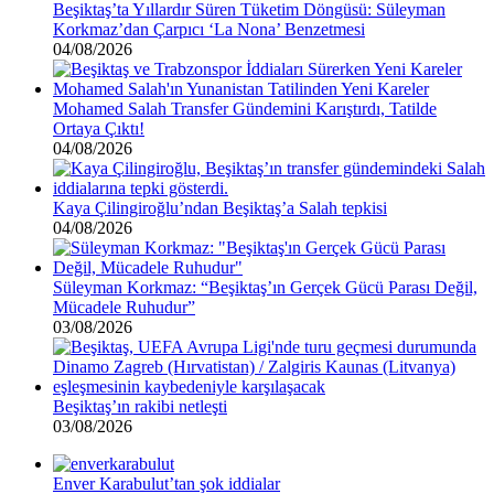
Beşiktaş’ta Yıllardır Süren Tüketim Döngüsü: Süleyman
Korkmaz’dan Çarpıcı ‘La Nona’ Benzetmesi
04/08/2026
Mohamed Salah Transfer Gündemini Karıştırdı, Tatilde
Ortaya Çıktı!
04/08/2026
Kaya Çilingiroğlu’ndan Beşiktaş’a Salah tepkisi
04/08/2026
Süleyman Korkmaz: “Beşiktaş’ın Gerçek Gücü Parası Değil,
Mücadele Ruhudur”
03/08/2026
Beşiktaş’ın rakibi netleşti
03/08/2026
Enver Karabulut’tan şok iddialar