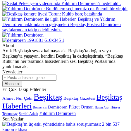
About
Artık Beşiktaşlı sessiz kalmayacak. Beşiktaş’ta doğan veya
Beşiktaş’ta yaşayan, kendini Beşiktaş’la özdeşleştirmiş, “Beşiktaş
Ruhu”nu her tarafında hissedenlerin sesi Beşiktaş Postası’nda
yankılanacak.
Newsletter
E-
Posta
adresinizi
En Çok Takip Edilenler
giriniz
Beşiktaş
Beşiktaş
Beşiktaş Gazetesi
Ahmet Nur Çebi
Haberleri
Demirören
Fikret Orman
Bonservis
Hürser
Hasan Arat
Yıldırım Demirören
Serdal Adalı
Tekinoktay
Son Yazılar