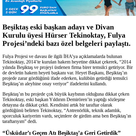
Beşiktaş eski başkan adayı ve Divan
Kurulu üyesi Hürser Tekinoktay, Fulya
Projesi’ndeki bazı özel belgeleri paylaştı.
Fulya Projesi ve davası ile ilgili İHA’ya açıklamalarda bulunan
Tekinoktay, 2014’te kurulan hakem heyetine dikkat çekerek, “2014
yılında Beşiktaş ve projeyi üstlenen firma birer temsilci getiriyor. Bir
de devletin hakem heyeti başkanı var. Heyet Başkanı, Beşiktaş’ın
projede zarar gördüğünü ifade ederken, kulübün getirdiği temsilci
Beşiktaş’ın aleyhine onay veriyor” ifadelerini kullandı.
Beşiktaş’ın bu projede çok büyük kaybının olduğuna dikkat çeken
Tekinoktay, eski başkan Yıldırım Demirören’in yaptığı sözleşme
detayına da dikkat çekti. Kendisini artık bir taraftar olarak
gördüğünü belirten Tekinoktay, “Antrenörlük, teknik adamlık,
sporculuk kariyerim vardı, seçimlere de girdim ama ben Beşiktaş’ın
taraftarıyım” dedi.
“Üsküdar’ı Geçen Atı Beşiktaş’a Geri Getirdik”