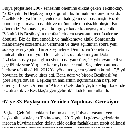
Fulya projesinde 2007 senesinin önemine dikkat çeken Tekinoktay,
“2007 yılında Beşiktaş’ın çok gürültülü, fırtınalı bir dönemi vardı.
Özellikle Fulya Projesi, enteresan hale gelmeye başlamıştı. Biz de
bunu sorgulamaya başladık ve o dönemde rahatsızlık oluştu. Bu
dönemde ‘Yapmayın, mali kongreye kadar konuşmayın’ denildi.
Baktık ki iş Beşiktaş’ın menfaatlerinden taşeronun menfaatlerine
dönüştü. Biz de ibra etmedik ve mahkemeye gittik. Sonrasında
mahkemeye sözleşmeler verilmedi ve dava açıldıktan sonra yeni
sözleşmeler yapıldı. Bu sözleşmelerle Demirören Yönetimi,
müteahhitten 6 milyon Dolar aldı. İlk olarak 6 milyon Dolar
fazladan kasaya para girmesiyle başlayan süreç 12 yıl devam etti ve
geçtiğimiz sene Yargıtay kararıyla neticelendi. Seçimlerin ardından
herkese tebliğ edildi. 2012’de yönetime gelen yönetim kurulu 7,5 yıl
boyunca bu davaya itiraz etti. Bana göre ve birçok Beşiktaşlı’ya
göre Fulya davası, Beşiktaş’ın haklarının uçurulmasına karşı bir
direnişti. Fikret Orman’ın ‘Atı alan Üsküdar’ı geçti’ dediği dönemde
biz atı aldık ve Beşiktaş’a geri getirdik” ifadelerini kullandı.
67’ye 33 Paylaşımın Yeniden Yapılması Gerekiyor
Başkan Çebi’nin açıklamalarının aksine, Fulya davasının yeni
başladığını söyleyen Tekinoktay, “2012 yılında göreve gelenlerin
inşaatın büyümesinden dolayı elde edilen fazlalıkların tespit edilmesi