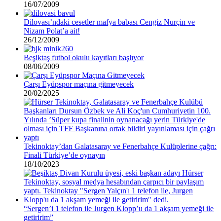
16/07/2009
Dilovası’ndaki cesetler mafya babası Cengiz Nurçin ve
Nizam Polat’a ait!
26/12/2009
Beşiktaş futbol okulu kayıtları başlıyor
08/06/2009
Çarşı Eyüpspor maçına gitmeyecek
20/02/2025
Tekinoktay’dan Galatasaray ve Fenerbahçe Kulüplerine çağrı:
Finali Türkiye’de oynayın
18/10/2023
“Sergen’i 1 telefon ile Jurgen Klopp’u da 1 akşam yemeği ile
getiririm”