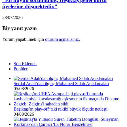
“En büyük sorumluluk, Beşiktaş genel kurul
üyelerine düşmektedir.”
28/07/2026
Bir yanıt yazın
Yorum yapabilmek için
oturum açmalısınız
.
Son Eklenen
Popüler
Serdal Adalı’dan ilginç Mohamed Salah Açıklamaları
05/08/2026
Beşiktaş’ın play-off’taki rakibi büyük ölçüde netleşti
04/08/2026