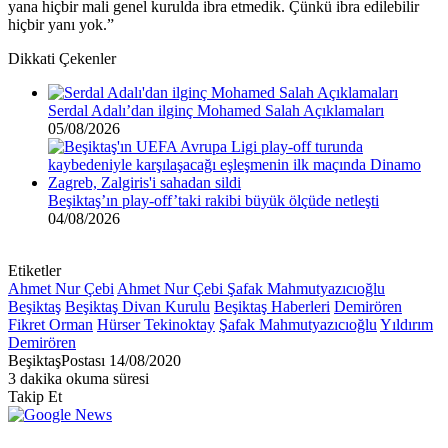
yana hiçbir mali genel kurulda ibra etmedik. Çünkü ibra edilebilir
hiçbir yanı yok.”
Dikkati Çekenler
Serdal Adalı’dan ilginç Mohamed Salah Açıklamaları
05/08/2026
Beşiktaş’ın play-off’taki rakibi büyük ölçüde netleşti
04/08/2026
Etiketler
Ahmet Nur Çebi
Ahmet Nur Çebi Şafak Mahmutyazıcıoğlu
Beşiktaş
Beşiktaş Divan Kurulu
Beşiktaş Haberleri
Demirören
Fikret Orman
Hürser Tekinoktay
Şafak Mahmutyazıcıoğlu
Yıldırım
Demirören
Bir
BeşiktaşPostası
14/08/2020
e-
3 dakika okuma süresi
posta
Takip Et
göndermek