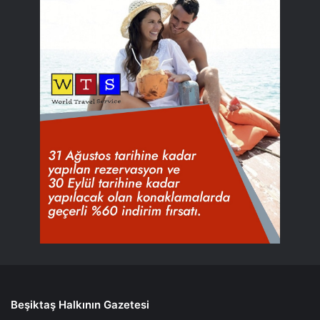
Beşiktaş Halkının Gazetesi