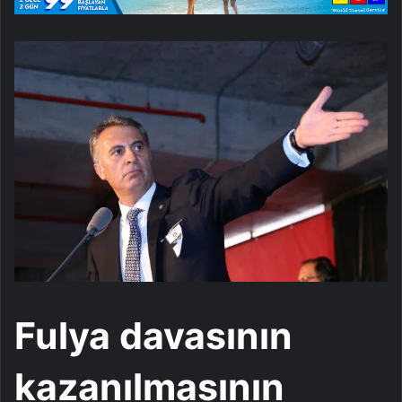
Fulya davasının
kazanılmasının