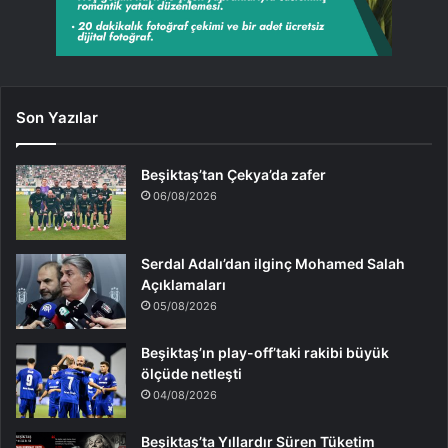
Son Yazılar
Beşiktaş’tan Çekya’da zafer
06/08/2026
Serdal Adalı’dan ilginç Mohamed Salah
Açıklamaları
05/08/2026
Beşiktaş’ın play-off’taki rakibi büyük
ölçüde netleşti
04/08/2026
Beşiktaş’ta Yıllardır Süren Tüketim