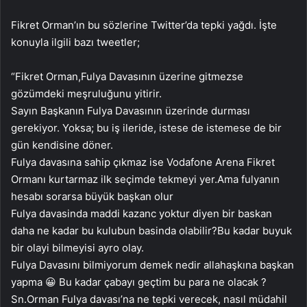
Fikret Orman’ın bu sözlerine Twitter’da tepki yağdı. İşte
konuyla ilgili bazı tweetler;
“Fikret Orman,Fulya Davasının üzerine gitmezse
gözümdeki meşruluğunu yitirir.
Sayın Başkanın Fulya Davasının üzerinde durması
gerekiyor. Yoksa; bu iş ileride, istese de istemese de bir
gün kendisine döner.
Fulya davasına sahip çıkmaz ise Vodafone Arena Fikret
Ormanı kurtarmaz ilk seçimde tekmeyi yer.Ama fulyanın
hesabı sorarsa büyük başkan olur
Fulya davasinda maddi kazanc yoktur diyen bir baskan
daha ne kadar bu kulubun basinda olabilir?Bu kadar buyuk
bir olayi bilmeyisi ayro olay.
Fulya Davasını bilmiyorum demek nedir allahaşkına başkan
yapma 😀 Bu kadar çabayı geçtim bu para ne olacak ?
Sn.Orman Fulya davası’na ne tepki verecek, nasıl müdahil