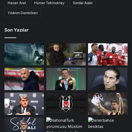
Hasan Arat
Hürser Tekinoktay
Serdal Adalı
Yıldırım Demirören
Son Yazılar