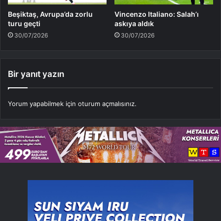
Beşiktaş, Avrupa’da zorlu
Vincenzo Italiano: Salah’ı
turu geçti
askıya aldık
30/07/2026
30/07/2026
Bir yanıt yazın
Yorum yapabilmek için
oturum açmalısınız
.