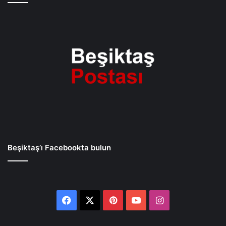
Beşiktaş’ı Facebookta bulun
Facebook
X
Pinterest
YouTube
Instagram