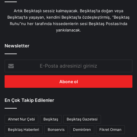
Artık Beşiktaşlı sessiz kalmayacak. Beşiktaş’ta doğan veya
Beşiktaş’ta yaşayan, kendini Beşiktaş’la özdeşleştirmiş, “Beşiktaş
Ruhu”nu her tarafında hissedenlerin sesi Beşiktaş Postası’nda
yankılanacak.
Newsletter
E-
Posta
adresinizi
giriniz
En Çok Takip Edilenler
Ahmet Nur Çebi
Beşiktaş
Beşiktaş Gazetesi
Beşiktaş Haberleri
Bonservis
Demirören
Fikret Orman