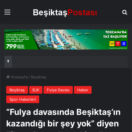
Menü
Ar
Anasayfa
/
Beşiktaş
Beşiktaş
BJK
Fulya Davası
Haber
Spor Haberleri
“Fulya davasında Beşiktaş’ın
kazandığı bir şey yok” diyen