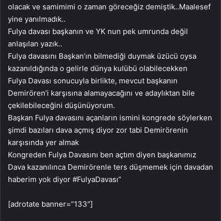
olacak ve samimimi o zaman göreceğiz demiştik..Maalesef
yine yanılmadık..
Fulya davası başkanın ve YK nun pek umrunda değil
anlaşılan yazık..
Fulya davasını Başkan’ın bilmediği duymak üzücü oysa
kazanıldığında o gelirle dünya kulübü olabilecekken
Fulya Davası sonucuyla birlikte, mevcut başkanın
Demirören’i karşısına alamayacağını ve adaylıktan bile
çekilebileceğini düşünüyorum.
Başkan Fulya davasını açanların ismini kongrede söylerken
şimdi bazıları dava açmış diyor zor tabi Demirörenin
karşısında yer almak
Kongreden Fulya Davasını ben açtım diyen başkanımız
Dava kazanılınca Demirörenle ters düşmemek için davadan
haberim yok diyor #FulyaDavası”
[adrotate banner=”133″]