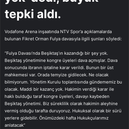
tepki aldı.
Vodafone Arena inşaatında NTV Spor’a açıklamalarda
bulunan Fikret Orman Fulya davasıyla ilgili şunları söyledi:
“Fulya Davası’nda Beşiktaş’ın kazandığı bir şey yok.
Beşiktaş yönetimine kongre üyeleri dava açmışlar. Dava
sonucunda ibranın iptaline karar verildi. Bunun bir üst
mahkemesi var. Orada temyize gidilecek. Ne olacak
bilmiyorum. Yönetim Kurulu toplantısında gündememiz bu
olacak. Maddi bir kazanç yok. Hakimin verdiği karar ile
haklı bulduğu taraf kongre üyeleri, davayı kaybeden
Beşiktaş yönetimi. Biz süreklilik olarak hakimin aleyhine
vermiş olduğu tarafta duruyoruz. Hukuksal olarak bir sürü
yerlere gidebilir. Önümüzdeki hafta Hukukçularımız
anlatacak”