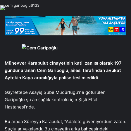
e-
posta
göndermek
Münevver Karabulut cinayetinin katil zanlısı olarak 197
gündür aranan Cem Garipoğlu, ailesi tarafından avukat
Aytekin Kaya aracılığıyla polise teslim edildi.
Gayrettepe Asayiş Şube Müdürlüğü’ne götürülen
Garipoğlu şu an sağlık kontrolü için Şişli Etfal
Hastanesi’nde.
Bu arada Süreyya Karabulut, “Adalete güveniyordum zaten.
Suçlular yakalandı. Bu cinayetin arka bahçesindeki