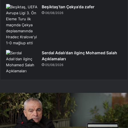
Beşiktaş’tan Çekya’da zafer
06/08/2026
Serdal Adalı’dan ilginç Mohamed Salah
Açıklamaları
05/08/2026
Rıza
Çalımbay,
Hasan
Arat’a
ateş
püskürdü!