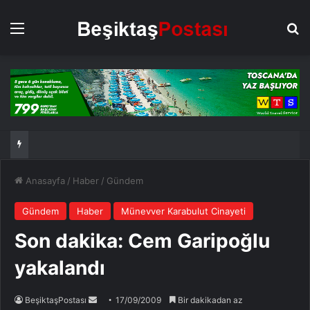
Menü
Ar
Anasayfa
/
Haber
/
Gündem
Gündem
Haber
Münevver Karabulut Cinayeti
Son dakika: Cem Garipoğlu
yakalandı
Bir
BeşiktaşPostası
17/09/2009
Bir dakikadan az