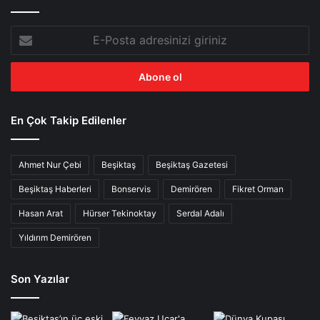
E-
Posta
adresinizi
giriniz
En Çok Takip Edilenler
Ahmet Nur Çebi
Beşiktaş
Beşiktaş Gazetesi
Beşiktaş Haberleri
Bonservis
Demirören
Fikret Orman
Hasan Arat
Hürser Tekinoktay
Serdal Adalı
Yıldırım Demirören
Son Yazılar