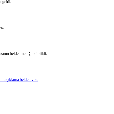
a geldi.
ız.
ının beklenmediği belirtildi.