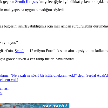
rak geçiren
Semih Kılıçsoy
‘un geleceğiyle ilgili dikkat çeken bir açıklam
n mali yapısına uygun olmadığını söyledi.
ş bütçesini sınırlayabildiğimiz için mali açıdan sürdürülebilir durumday
ne uymuyor.”
liari’nin,
Semih
‘in 12 milyon Euro’luk satın alma opsiyonunu kullanmas
ta görev alırken 4 kez rakip fileleri havalandırdı.
ilekçem yok!
sı