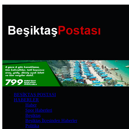
Menü
Arama
yap
...
BEŞIKTAŞ POSTASI
HABERLER
Haber
Spor Haberleri
Beşiktaş
Beşiktaş İlçesinden Haberler
Politika