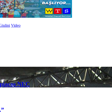
iulini
Video
mpiacos NEC
.”