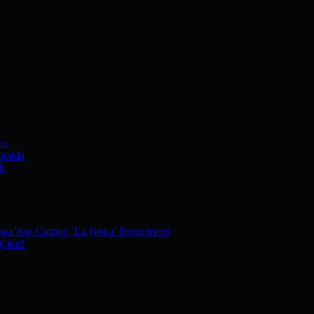
sı
nalda
dı
maz’dan Çarpıcı ‘La Nona’ Benzetmesi
Çıktı!