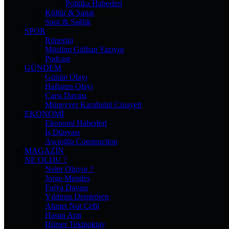
Politika Haberleri
Kültür & Sanat
Spor & Sağlık
SPOR
Röportaj
Müslüm Gülhan Yazıyor
Podcast
GÜNDEM
Günün Olayı
Haftanın Olayı
Çarşı Davası
Münevver Karabulut Cinayeti
EKONOMI
Ekonomi Haberleri
İş Dünyası
Aşçıoğlu Construction
MAGAZIN
NE OLDU ?
Neler Oluyor ?
Jorge Mendes
Fulya Davası
Yıldırım Demirören
Ahmet Nur Çebi
Hasan Arat
Hürser Tekinoktay