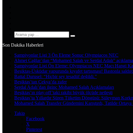
Facebook
X
Pinterest
YouTube
Instagram
Arama
yap
Son Dakika Haberleri
...
Şampiyonlar Ligi 3 Ön Eleme Sonuc Olympiacos NEC
Ahmet Çağlar’dan “Mohamed Salah ve Serdal Adalı” açıklama
Şampiyonlar Ligi Ön Eleme: Olympiacos NEC Maçı Hangi Ka
Beşiktaş-Üsküdar vapurunda kıyafet tartışması! Bastonla saldır
Battal Durusel: “Hiçbir şey tesadüf değildi.”
Beşiktaş’tan Çekya’da zafer
Serdal Adalı’dan ilginç Mohamed Salah Açıklamaları
Beşiktaş’ın play-off’taki rakibi büyük ölçüde netleşti
Beşiktaş’ta Yıllardır Süren Tüketim Döngüsü: Süleyman Kork
Mohamed Salah Transfer Gündemini Karıştırdı, Tatilde Ortaya 
Takip
Facebook
X
Pinterest