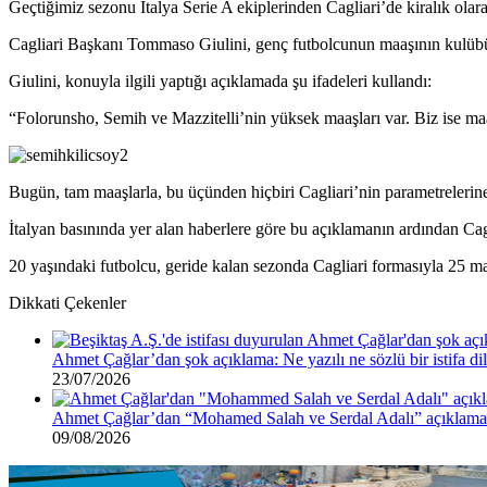
Geçtiğimiz sezonu İtalya Serie A ekiplerinden Cagliari’de kiralık ola
Cagliari Başkanı Tommaso Giulini, genç futbolcunun maaşının kulübü
Giulini, konuyla ilgili yaptığı açıklamada şu ifadeleri kullandı:
“Folorunsho, Semih ve Mazzitelli’nin yüksek maaşları var. Biz ise maa
Bugün, tam maaşlarla, bu üçünden hiçbiri Cagliari’nin parametreleri
İtalyan basınında yer alan haberlere göre bu açıklamanın ardından Cag
20 yaşındaki futbolcu, geride kalan sezonda Cagliari formasıyla 25 maç
Dikkati Çekenler
Ahmet Çağlar’dan şok açıklama: Ne yazılı ne sözlü bir istifa d
23/07/2026
Ahmet Çağlar’dan “Mohamed Salah ve Serdal Adalı” açıklama
09/08/2026