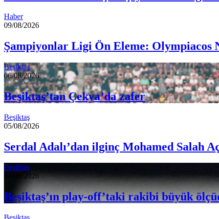
Haber
09/08/2026
Şampiyonlar Ligi Ön Eleme: Olympiacos
Beşiktaş
06/08/2026
Beşiktaş’tan Çekya’da zafer
Beşiktaş
05/08/2026
Serdal Adalı’dan ilginç Mohamed Salah A
Beşiktaş
04/08/2026
Beşiktaş’ın play-off’taki rakibi büyük ölçüd
Beşiktaş