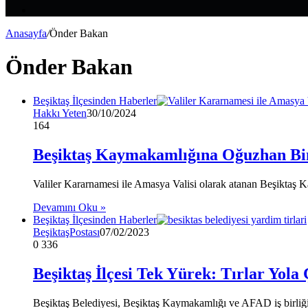
Makale
Kenar
Bölmesi
Anasayfa
/
Önder Bakan
Önder Bakan
Beşiktaş İlçesinden Haberler
Hakkı Yeten
30/10/2024
164
Beşiktaş Kaymakamlığına Oğuzhan Bin
Valiler Kararnamesi ile Amasya Valisi olarak atanan Beşiktaş
Devamını Oku »
Beşiktaş İlçesinden Haberler
BeşiktaşPostası
07/02/2023
0
336
Beşiktaş İlçesi Tek Yürek: Tırlar Yola 
Beşiktaş Belediyesi, Beşiktaş Kaymakamlığı ve AFAD iş birliğiyle