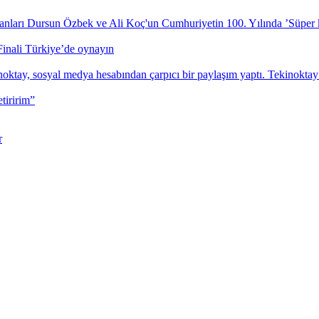
Finali Türkiye’de oynayın
tiririm”
r