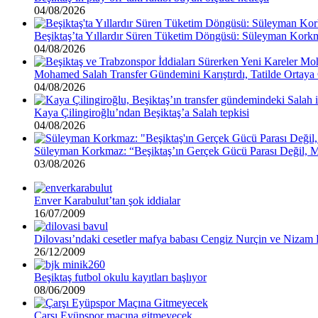
04/08/2026
Beşiktaş’ta Yıllardır Süren Tüketim Döngüsü: Süleyman Kork
04/08/2026
Mohamed Salah Transfer Gündemini Karıştırdı, Tatilde Ortaya 
04/08/2026
Kaya Çilingiroğlu’ndan Beşiktaş’a Salah tepkisi
04/08/2026
Süleyman Korkmaz: “Beşiktaş’ın Gerçek Gücü Parası Değil, 
03/08/2026
Enver Karabulut’tan şok iddialar
16/07/2009
Dilovası’ndaki cesetler mafya babası Cengiz Nurçin ve Nizam P
26/12/2009
Beşiktaş futbol okulu kayıtları başlıyor
08/06/2009
Çarşı Eyüpspor maçına gitmeyecek