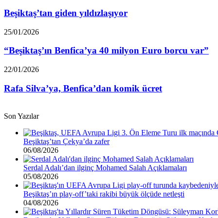
giden
yıldızlaşıyor
Beşiktaş’tan giden yıldızlaşıyor
“Beşiktaş’ın
25/01/2026
Benfica’ya
40
“Beşiktaş’ın Benfica’ya 40 milyon Euro borcu var”
milyon
Euro
Rafa
22/01/2026
borcu
Silva’ya,
var”
Benfica’dan
Rafa Silva’ya, Benfica’dan komik ücret
komik
ücret
Son Yazılar
Beşiktaş’tan Çekya’da zafer
06/08/2026
Serdal Adalı’dan ilginç Mohamed Salah Açıklamaları
05/08/2026
Beşiktaş’ın play-off’taki rakibi büyük ölçüde netleşti
04/08/2026