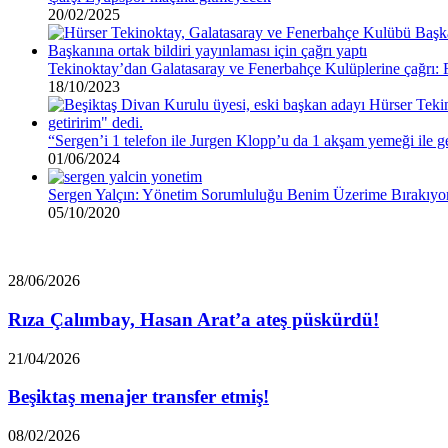
20/02/2025
Tekinoktay’dan Galatasaray ve Fenerbahçe Kulüplerine çağrı: 
18/10/2023
“Sergen’i 1 telefon ile Jurgen Klopp’u da 1 akşam yemeği ile ge
01/06/2024
Sergen Yalçın: Yönetim Sorumluluğu Benim Üzerime Bırakıyo
05/10/2020
Rıza
28/06/2026
Çalımbay,
Hasan
Rıza Çalımbay, Hasan Arat’a ateş püskürdü!
Arat’a
ateş
Beşiktaş
21/04/2026
püskürdü!
menajer
transfer
Beşiktaş menajer transfer etmiş!
etmiş!
Beşiktaş’tan
08/02/2026