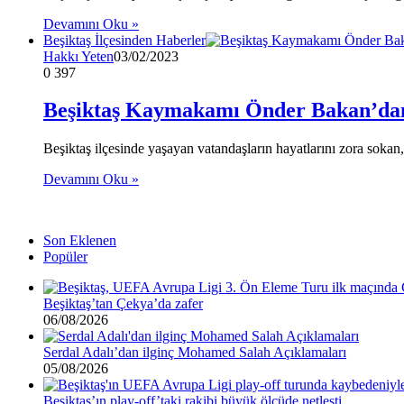
Devamını Oku »
Beşiktaş İlçesinden Haberler
Hakkı Yeten
03/02/2023
0
397
Beşiktaş Kaymakamı Önder Bakan’dan s
Beşiktaş ilçesinde yaşayan vatandaşların hayatlarını zora sokan
Devamını Oku »
Son Eklenen
Popüler
Beşiktaş’tan Çekya’da zafer
06/08/2026
Serdal Adalı’dan ilginç Mohamed Salah Açıklamaları
05/08/2026
Beşiktaş’ın play-off’taki rakibi büyük ölçüde netleşti