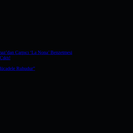
maz’dan Çarpıcı ‘La Nona’ Benzetmesi
Çıktı!
Mücadele Ruhudur”