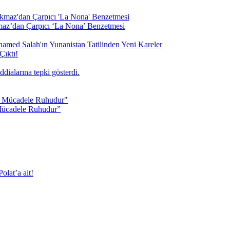
maz’dan Çarpıcı ‘La Nona’ Benzetmesi
Çıktı!
Mücadele Ruhudur”
olat’a ait!