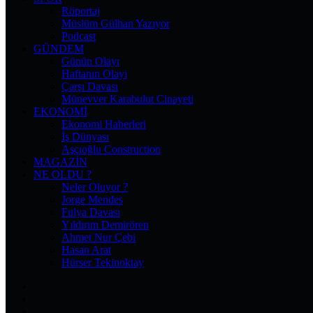
Röportaj
Müslüm Gülhan Yazıyor
Podcast
GÜNDEM
Günün Olayı
Haftanın Olayı
Çarşı Davası
Münevver Karabulut Cinayeti
EKONOMI
Ekonomi Haberleri
İş Dünyası
Aşçıoğlu Construction
MAGAZIN
NE OLDU ?
Neler Oluyor ?
Jorge Mendes
Fulya Davası
Yıldırım Demirören
Ahmet Nur Çebi
Hasan Arat
Hürser Tekinoktay
Facebook
X
Pinterest