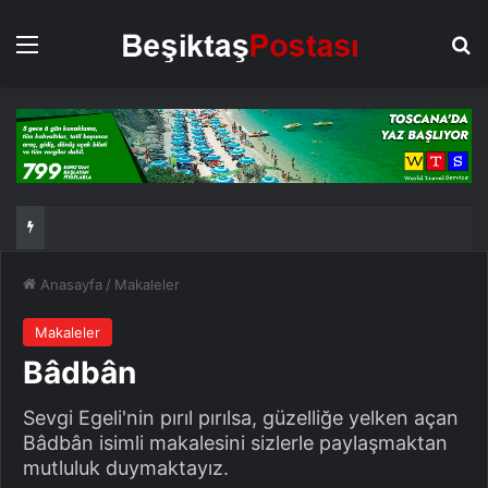
Menü
Ar
Anasayfa
/
Makaleler
Makaleler
Bâdbân
Sevgi Egeli'nin pırıl pırılsa, güzelliğe yelken açan
Bâdbân isimli makalesini sizlerle paylaşmaktan
mutluluk duymaktayız.