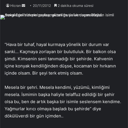
Bir
Hicran
20/11/2012
2 dakika okuma süresi
e-
posta
göndermek
“Hava bir tuhaf, hayal kurmaya yönelik bir durum var
sanki… Kaçmaya zorlayan bir bulutluluk. Bir balkon olsa
şimdi. Kimsenin seni tanımadığı bir şehirde. Kahvenin
içine konyak kendiliğinden düşse, kocaman bir hırkanın
içinde olsam. Bir şeyi terk etmiş olsam.
Mesela bir şehri. Mesela kendimi, yüzümü, kimliğimi
mesela. İsmimin başka haliyle telaffuz edildiği bir şehir
olsa bu, ben de artık başka bir isimle seslensem kendime.
Yağmurlar kırıcı olmaya başladı bu şehirde” diye
dökülüverdi bir gün içimden..