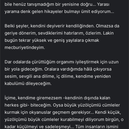
bile henüz tanışmadığım bir yenisine doğru… Yarası
yarama denk gelen hikayeler bulmayı ümit ediyorum…
Belki şeyler, kendini deyiverir kendiliğinden. Olmazsa da
geriye dönerim, sevdiklerimi hatırlarım, özlerim. Lakin
bugün tekrar yüksek ve geniş yaylalara çıkmak
mecburiyetindeyim.
Dar odalarda çürüttüğüm organımı iyileştirmek için uzun
bir yola gideceğim. Oralara vardığımda hâlâ çıkıyorsa
sesim, sevgili ana dilime, iç dilime, kendime yeniden
kabulümü dileyeceğim.
İçime, kendime giremezsem -kendinin dışında kalan
herkes gibi- biteceğim. Oysa büyük yüzölçümlü cümleler
kurmak için okyanuslar geçmem gerekiyor… Kendi küçük,
yüzölçümü büyük cümleler kurabilmeyi diliyorum birgün, o
kadar küçülmeyi ve sadeleşmeyi… Tüm insanların ismini