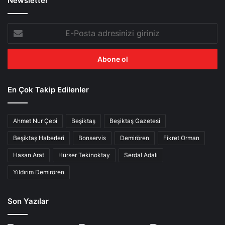
Newsletter
E-
Posta
adresinizi
giriniz
En Çok Takip Edilenler
Ahmet Nur Çebi
Beşiktaş
Beşiktaş Gazetesi
Beşiktaş Haberleri
Bonservis
Demirören
Fikret Orman
Hasan Arat
Hürser Tekinoktay
Serdal Adalı
Yıldırım Demirören
Son Yazılar