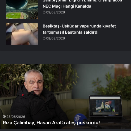
NEC Maçı Hangi Kanalda
09/08/2026
Beşiktaş-Üsküdar vapurunda kıyafet
tartışması! Bastonla saldırdı
08/08/2026
Rıza
Çalımbay,
Hasan
Arat’a
ateş
püskürdü!
28/06/2026
Rıza Çalımbay, Hasan Arat’a ateş püskürdü!