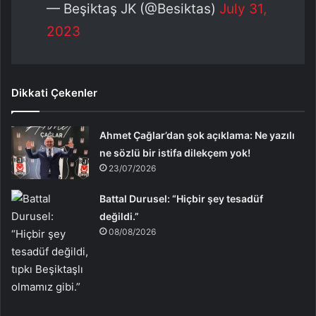
— Beşiktaş JK (@Besiktas)
July 31,
2023
Dikkati Çekenler
Ahmet Çağlar’dan şok açıklama: Ne yazılı
ne sözlü bir istifa dilekçem yok!
23/07/2026
Battal Durusel: “Hiçbir şey tesadüf
değildi.”
08/08/2026