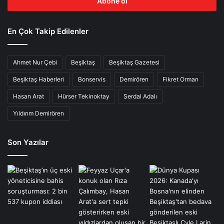
giriniz
En Çok Takip Edilenler
Ahmet Nur Çebi
Beşiktaş
Beşiktaş Gazetesi
Beşiktaş Haberleri
Bonservis
Demirören
Fikret Orman
Hasan Arat
Hürser Tekinoktay
Serdal Adalı
Yıldırım Demirören
Son Yazılar