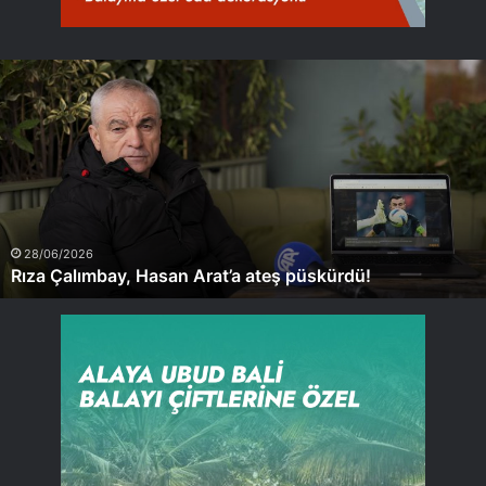
Rıza
Çalımbay,
Hasan
Arat’a
ateş
püskürdü!
28/06/2026
Rıza Çalımbay, Hasan Arat’a ateş püskürdü!