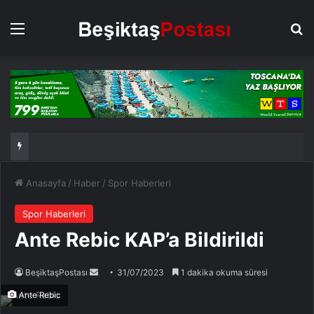
Menü
Ar
Anasayfa
/
Haber
/
Spor Haberleri
Spor Haberleri
Ante Rebic KAP’a Bildirildi
Bir
BeşiktaşPostası
31/07/2023
1 dakika okuma süresi
e-
Ante Rebic
posta