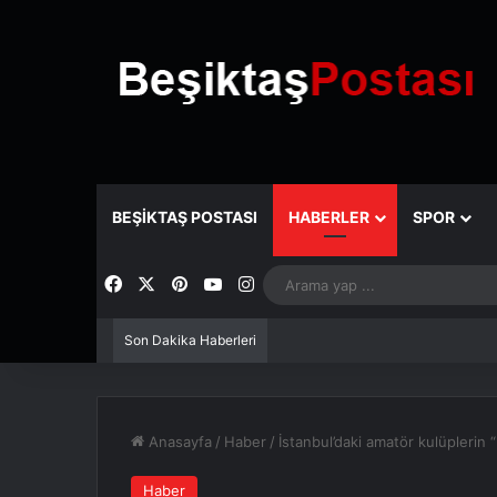
BEŞIKTAŞ POSTASI
HABERLER
SPOR
Facebook
X
Pinterest
YouTube
Instagram
Son Dakika Haberleri
Anasayfa
/
Haber
/
İstanbul’daki amatör kulüplerin “
Haber