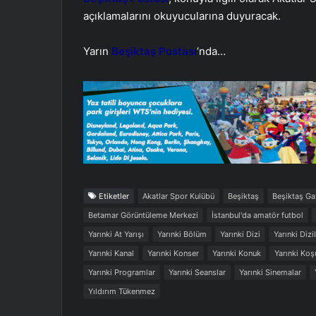
açıklamalarını okuyucularına duyuracak.
Yarın
Beşiktaş Postası
‘nda…
Etiketler
Akatlar Spor Kulübü
Beşiktaş
Beşiktaş Ga
Betamar Görüntüleme Merkezi
İstanbul'da amatör futbol
Yarınki At Yarışı
Yarınki Bölüm
Yarınki Dizi
Yarınki Dizi
Yarınki Kanal
Yarınki Konser
Yarınki Konuk
Yarınki Koş
Yarınki Programlar
Yarınki Seanslar
Yarınki Sinemalar
Yıldırım Tükenmez