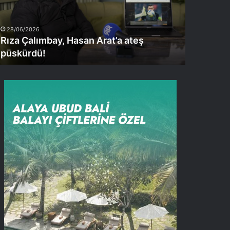
üskürdü!
28/06/2026
Rıza Çalımbay, Hasan Arat’a ateş
püskürdü!