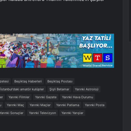
zetesi
Beşiktaş Haberleri
Beşiktaş Postası
İstanbul'daki amatör kulüpler
Şişli Betamar
Yarınki Astroloji
ler
Yarınki Filmler
Yarınki Gazete
Yarınki Hava Durumu
u
Yarınki Maç
Yarınki Maçlar
Yarınki Patlama
Yarınki Posta
Yarınki Sonuçlar
Yarınki Televizyon
Yarınki Yarışlar