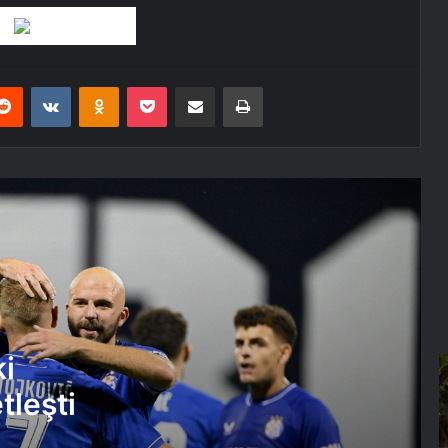
Beşiktaş’ın play-off’taki rakibi büyük
ölçüde netleşti
erest
Reddit
VKontakte
Odnoklassniki
Pocket
E-Posta ile paylaş
Yazdır
Beşiktaş’ın rakibi netleşti
Yunan Derbisi: 90 Şampiyonluğun 82’si
Üç Kulüpte
Beşiktaş’ta Devrim Şahin, Bodrum’a
gitti
Beşiktaş, Avrupa’da zorlu turu geçti
ki
R
Ç
tleşti
H
Zeibekiko Nedir? Zeybek ile Aynı
A
Dokuz Vuruş
a