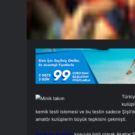
Türkiy
kulüpl
kemik testi istemesi ve bu testin sadece Şişli’d
amatör kulüplerin büyük tepkisini çekmişti.
Beşiktaş Postası
, konuyla ilgili olarak Akatla