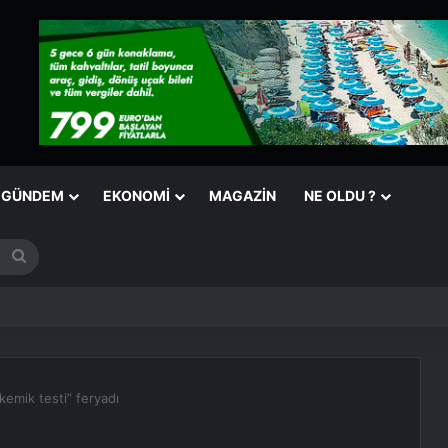
GÜNDEM
EKONOMI
MAGAZIN
NE OLDU ?
Arama
yap
...
kemik testi” feryadı