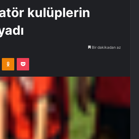
atör kulüplerin
yadı
Bir dakikadan az
VKontakte
Odnoklassniki
Pocket