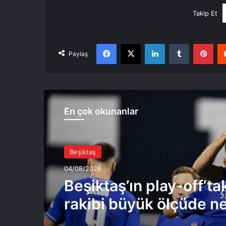
Takip Et
Facebook
X
LinkedIn
Tumblr
Pint
Paylaş
En çok okunanlar
Beşiktaş
04/08/2026
Beşiktaş’ın play-off’ta
rakibi büyük ölçüde ne