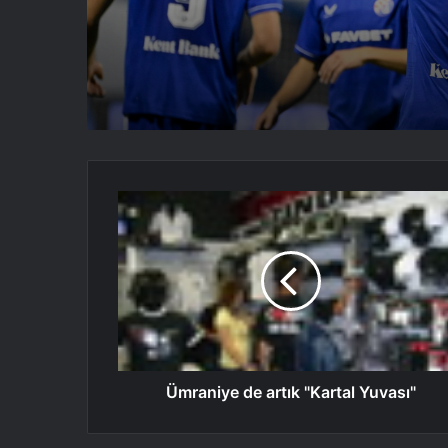
Ümraniye
de
artık
"Kartal
Yuvası"
Ümraniye de artık "Kartal Yuvası"