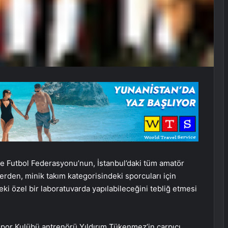
e Futbol Federasyonu’nun, İstanbul’daki tüm amatör
erden, minik takım kategorisindeki sporcuları için
eki özel bir laboratuvarda yapılabileceğini tebliğ etmesi
r Spor Kulübü antrenörü Yıldırım Tükenmez’in çarpıcı