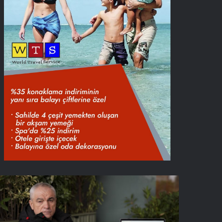
ıza
alımbay,
asan
rat’a
teş