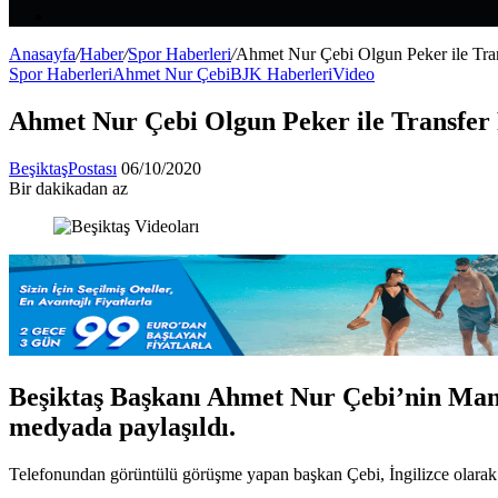
Makale
Kenar
Bölmesi
Anasayfa
/
Haber
/
Spor Haberleri
/
Ahmet Nur Çebi Olgun Peker ile Trans
Spor Haberleri
Ahmet Nur Çebi
BJK Haberleri
Video
Ahmet Nur Çebi Olgun Peker ile Transfer P
Bir
BeşiktaşPostası
06/10/2020
e-
Bir dakikadan az
Facebook
X
LinkedIn
Tumblr
Pinterest
Reddit
VKontakte
Odnoklassniki
Pocket
posta
göndermek
Beşiktaş Başkanı Ahmet Nur Çebi’nin Mandzu
medyada paylaşıldı.
Telefonundan görüntülü görüşme yapan başkan Çebi, İngilizce olarak 