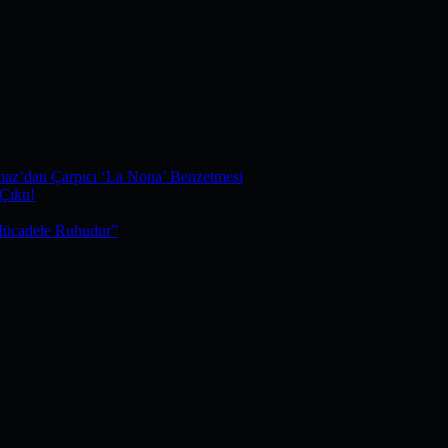
maz’dan Çarpıcı ‘La Nona’ Benzetmesi
Çıktı!
Mücadele Ruhudur”