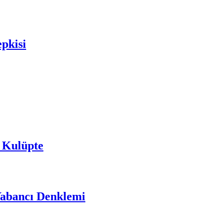
epkisi
 Kulüpte
Yabancı Denklemi