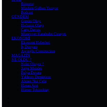
Röportaj
Müslüm Gülhan Yazıyor
Podcast
GÜNDEM
Günün Olayı
Haftanın Olayı
Çarşı Davası
Münevver Karabulut Cinayeti
EKONOMI
Ekonomi Haberleri
İş Dünyası
Aşçıoğlu Construction
MAGAZIN
NE OLDU ?
Neler Oluyor ?
Jorge Mendes
Fulya Davası
Yıldırım Demirören
Ahmet Nur Çebi
Hasan Arat
Hürser Tekinoktay
Facebook
X
Pinterest