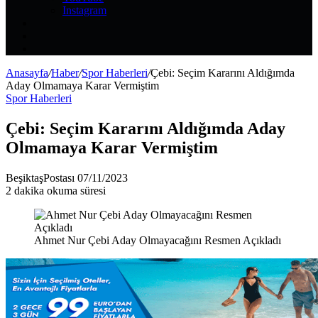
Instagram
Kayıt
Ol
Rastgele
Makale
Kenar
Bölmesi
Anasayfa
/
Haber
/
Spor Haberleri
/
Çebi: Seçim Kararını Aldığımda
Aday Olmamaya Karar Vermiştim
Spor Haberleri
Çebi: Seçim Kararını Aldığımda Aday
Olmamaya Karar Vermiştim
Bir
BeşiktaşPostası
07/11/2023
e-
2 dakika okuma süresi
posta
göndermek
Ahmet Nur Çebi Aday Olmayacağını Resmen Açıkladı