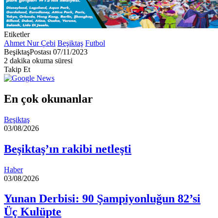
Etiketler
Ahmet Nur Çebi
Beşiktaş
Futbol
Bir
BeşiktaşPostası
07/11/2023
e-
2 dakika okuma süresi
posta
Takip Et
göndermek
En çok okunanlar
Beşiktaş
03/08/2026
Beşiktaş’ın rakibi netleşti
Haber
03/08/2026
Yunan Derbisi: 90 Şampiyonluğun 82’si
Üç Kulüpte