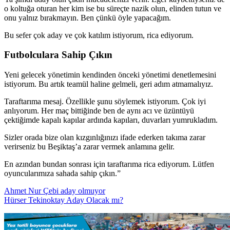
o koltuğa oturan her kim ise bu süreçte nazik olun, elinden tutun ve
onu yalnız bırakmayın. Ben çünkü öyle yapacağım.
Bu sefer çok aday ve çok katılım istiyorum, rica ediyorum.
Futbolculara Sahip Çıkın
Yeni gelecek yönetimin kendinden önceki yönetimi denetlemesini
istiyorum. Bu artık teamül haline gelmeli, geri adım atmamalıyız.
Taraftarıma mesaj. Özellikle şunu söylemek istiyorum. Çok iyi
anlıyorum. Her maç bittiğinde ben de aynı acı ve üzüntüyü
çektiğimde kapalı kapılar ardında kapıları, duvarları yumrukladım.
Sizler orada bize olan kızgınlığınızı ifade ederken takıma zarar
verirseniz bu Beşiktaş’a zarar vermek anlamına gelir.
En azından bundan sonrası için taraftarıma rica ediyorum. Lütfen
oyuncularımıza sahada sahip çıkın.”
Ahmet Nur Çebi aday olmuyor
Hürser Tekinoktay Aday Olacak mı?