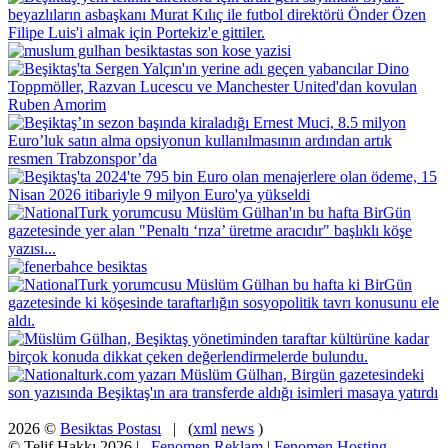
2026 ©
Besiktas Postası
| (
xml
news
)
© Telif Hakkı 2026 |
Fenomen Reklam
|
Fenomen Hosting