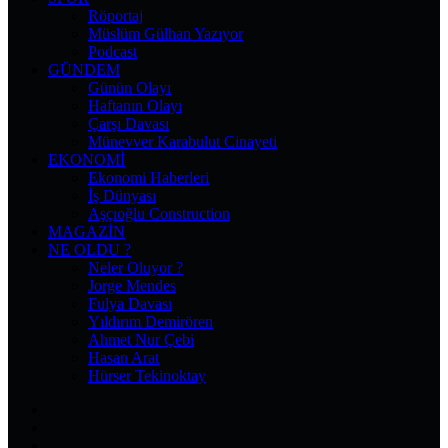
Röportaj
Müslüm Gülhan Yazıyor
Podcast
GÜNDEM
Günün Olayı
Haftanın Olayı
Çarşı Davası
Münevver Karabulut Cinayeti
EKONOMI
Ekonomi Haberleri
İş Dünyası
Aşçıoğlu Construction
MAGAZIN
NE OLDU ?
Neler Oluyor ?
Jorge Mendes
Fulya Davası
Yıldırım Demirören
Ahmet Nur Çebi
Hasan Arat
Hürser Tekinoktay
Facebook
X
Pinterest