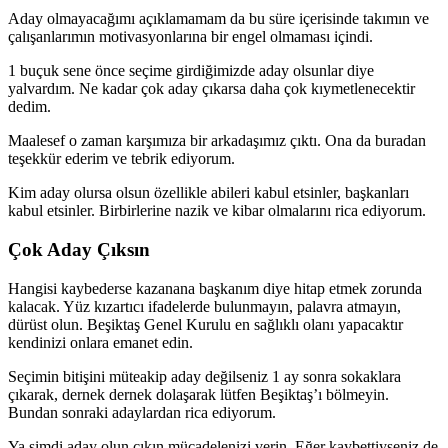
Aday olmayacağımı açıklamamam da bu süre içerisinde takımın ve
çalışanlarımın motivasyonlarına bir engel olmaması içindi.
1 buçuk sene önce seçime girdiğimizde aday olsunlar diye
yalvardım. Ne kadar çok aday çıkarsa daha çok kıymetlenecektir
dedim.
Maalesef o zaman karşımıza bir arkadaşımız çıktı. Ona da buradan
teşekkür ederim ve tebrik ediyorum.
Kim aday olursa olsun özellikle abileri kabul etsinler, başkanları
kabul etsinler. Birbirlerine nazik ve kibar olmalarını rica ediyorum.
Çok Aday Çıksın
Hangisi kaybederse kazanana başkanım diye hitap etmek zorunda
kalacak. Yüz kızartıcı ifadelerde bulunmayın, palavra atmayın,
dürüst olun. Beşiktaş Genel Kurulu en sağlıklı olanı yapacaktır
kendinizi onlara emanet edin.
Seçimin bitişini müteakip aday değilseniz 1 ay sonra sokaklara
çıkarak, dernek dernek dolaşarak lütfen Beşiktaş’ı bölmeyin.
Bundan sonraki adaylardan rica ediyorum.
Ya şimdi aday olun çıkın mücadelenizi verin. Eğer kaybettiyseniz de