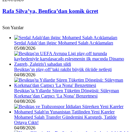
borcu
Silva’ya,
var”
Benfica’dan
Rafa Silva’ya, Benfica’dan komik ücret
komik
ücret
Son Yazılar
Serdal Adalı’dan ilginç Mohamed Salah Açıklamaları
05/08/2026
Beşiktaş’ın play-off’taki rakibi büyük ölçüde netleşti
04/08/2026
Beşiktaş’ta Yıllardır Süren Tüketim Döngüsü: Süleyman
Korkmaz’dan Çarpıcı ‘La Nona’ Benzetmesi
04/08/2026
Mohamed Salah Transfer Gündemini Karıştırdı, Tatilde
Ortaya Çıktı!
04/08/2026