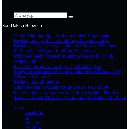
YouTube
Instagram
Arama
yap
Son Dakika Haberleri
...
Serdal Adalı’dan ilginç Mohamed Salah Açıklamaları
Beşiktaş’ın play-off’taki rakibi büyük ölçüde netleşti
Beşiktaş’ta Yıllardır Süren Tüketim Döngüsü: Süleyman
Korkmaz’dan Çarpıcı ‘La Nona’ Benzetmesi
Mohamed Salah Transfer Gündemini Karıştırdı, Tatilde
Ortaya Çıktı!
Kaya Çilingiroğlu’ndan Beşiktaş’a Salah tepkisi
Süleyman Korkmaz: “Beşiktaş’ın Gerçek Gücü Parası Değil,
Mücadele Ruhudur”
Beşiktaş’ın rakibi netleşti
Yunan Derbisi: 90 Şampiyonluğun 82’si Üç Kulüpte
Panathinaikos’ta Obradovic’in Kadrosu: Yabancı Denklemi
Yunanistan’ın 2004 Avrupa Şampiyonluğu: Rehhagel’in Planı
Takip
Facebook
X
Pinterest
YouTube