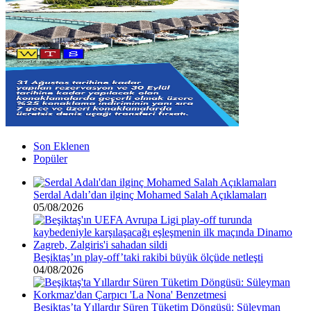
Son Eklenen
Popüler
Serdal Adalı’dan ilginç Mohamed Salah Açıklamaları
05/08/2026
Beşiktaş’ın play-off’taki rakibi büyük ölçüde netleşti
04/08/2026
Beşiktaş’ta Yıllardır Süren Tüketim Döngüsü: Süleyman