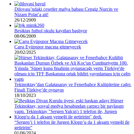
Dilovası’ndaki cesetler mafya babası Cengiz Nurçin ve
Nizam Polat’a ait!
26/12/2009
Beşiktaş futbol okulu kayıtları başlıyor
08/06/2009
Çarşı Eyüpspor maçına gitmeyecek
20/02/2025
Tekinoktay’dan Galatasaray ve Fenerbahçe Kulüplerine çağrı:
Finali Türkiye’de oynayın
18/10/2023
“Sergen’i 1 telefon ile Jurgen Klopp’u da 1 akşam yemeği ile
getiririm”
01/06/2024