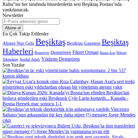
Ruhu”nu her tarafında hissedenlerin sesi Beşiktaş Postası’nda
yankılanacak.
Newsletter
E-
Posta
adresinizi
En Çok Takip Edilenler
giriniz
Beşiktaş
Beşiktaş
Beşiktaş Gazetesi
Ahmet Nur Çebi
Haberleri
Demirören
Fikret Orman
Bonservis
Hürser
Hasan Arat
Yıldırım Demirören
Serdal Adalı
Tekinoktay
Son Yazılar