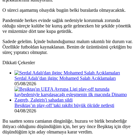
O süreci aşamamış olsaydık bugün belki buralarda olmayacaktık.
Pandemide herkes evinde sağlık nedeniyle korunmak zorunda
olduğu süreçte kulübe bir kuruş gelir gelmezken bir şekilde yönettik
ve müzemize dört tane kupa getirdik.
Sadede gelelim. İçinde bulunduğumuz malum sıkıntılı bir durum var.
Özellikle futboldan kaynaklanan. Benim de üzüntüsünü çektiğim bu
süreç yıpratıcı olmuştur.
Dikkati Çekenler
Serdal Adalı’dan ilginç Mohamed Salah Açıklamaları
05/08/2026
Beşiktaş’ın play-off’taki rakibi büyük ölçüde netleşti
04/08/2026
Bu saatten sonra camianın dinginliğe, huzura ve birlik beraberliğe
ihtiyacı olduğunu düşündüğüm için, her şey önce Beşiktaş için diye
düşündüğüm için aday olmamaya karar verdim.