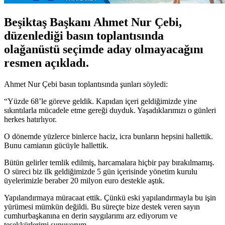
Beşiktaş Başkanı Ahmet Nur Çebi,
düzenlediği basın toplantısında
olağanüstü seçimde aday olmayacağını
resmen açıkladı.
Ahmet Nur Çebi basın toplantısında şunları söyledi:
“Yüzde 68’le göreve geldik. Kapıdan içeri geldiğimizde yine
sıkıntılarla mücadele etme gereği duyduk. Yaşadıklarımızı o günleri
herkes hatırlıyor.
O dönemde yüzlerce binlerce haciz, icra bunların hepsini hallettik.
Bunu camianın gücüyle hallettik.
Bütün gelirler temlik edilmiş, harcamalara hiçbir pay bırakılmamış.
O süreci biz ilk geldiğimizde 5 gün içerisinde yönetim kurulu
üyelerimizle beraber 20 milyon euro destekle aştık.
Yapılandırmaya müracaat ettik. Çünkü eski yapılandırmayla bu işin
yürümesi mümkün değildi. Bu süreçte bize destek veren sayın
cumhurbaşkanına en derin saygılarımı arz ediyorum ve
teşekkürlerimi sunuyorum.