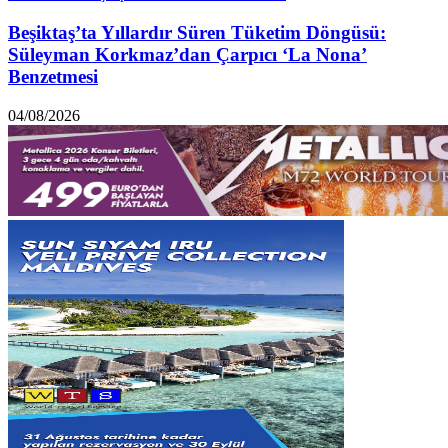
Beşiktaş’ta Yıllardır Süren Tüketim Döngüsü:
Süleyman Korkmaz’dan Çarpıcı ‘La Nona’
Benzetmesi
04/08/2026