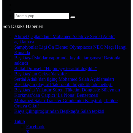
YouTube
Instagram
Arama
yap
Son Dakika Haberleri
...
Ahmet Çağlar’dan “Mohamed Salah ve Serdal Adalı”
açıklaması
Şampiyonlar Ligi Ön Eleme: Olympiacos NEC Maçı Hangi
Kanalda
Beşiktaş-Üsküdar vapurunda kıyafet tartışması! Bastonla
saldırdı
Battal Durusel: “Hiçbir şey tesadüf değildi.”
Beşiktaş’tan Çekya’da zafer
Serdal Adalı’dan ilginç Mohamed Salah Açıklamaları
Beşiktaş’ın play-off’taki rakibi büyük ölçüde netleşti
Beşiktaş’ta Yıllardır Süren Tüketim Döngüsü: Süleyman
Korkmaz’dan Çarpıcı ‘La Nona’ Benzetmesi
Mohamed Salah Transfer Gündemini Karıştırdı, Tatilde
Ortaya Çıktı!
Kaya Çilingiroğlu’ndan Beşiktaş’a Salah tepkisi
Takip
Facebook
X