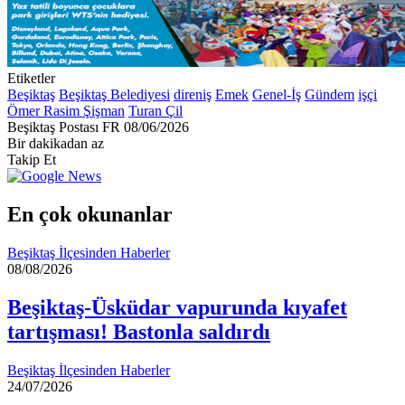
Etiketler
Beşiktaş
Beşiktaş Belediyesi
direniş
Emek
Genel-İş
Gündem
işçi
Ömer Rasim Şişman
Turan Çil
Bir
Beşiktaş Postası FR
08/06/2026
e-
Bir dakikadan az
posta
Takip Et
göndermek
En çok okunanlar
Beşiktaş İlçesinden Haberler
08/08/2026
Beşiktaş-Üsküdar vapurunda kıyafet
tartışması! Bastonla saldırdı
Beşiktaş İlçesinden Haberler
24/07/2026