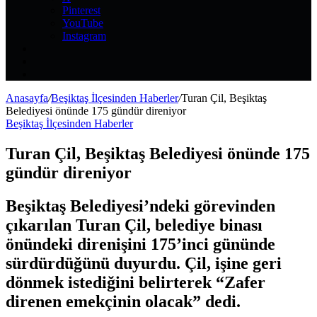
Pinterest
YouTube
Instagram
Kayıt
Ol
Rastgele
Makale
Kenar
Bölmesi
Anasayfa
/
Beşiktaş İlçesinden Haberler
/
Turan Çil, Beşiktaş
Belediyesi önünde 175 gündür direniyor
Beşiktaş İlçesinden Haberler
Turan Çil, Beşiktaş Belediyesi önünde 175
gündür direniyor
Beşiktaş Belediyesi’ndeki görevinden
çıkarılan Turan Çil, belediye binası
önündeki direnişini 175’inci gününde
sürdürdüğünü duyurdu. Çil, işine geri
dönmek istediğini belirterek “Zafer
direnen emekçinin olacak” dedi.