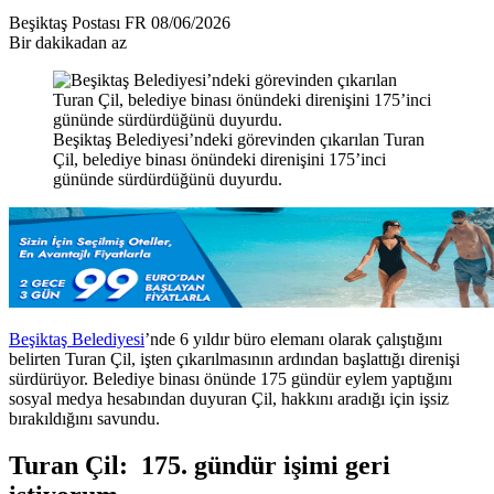
Bir
Beşiktaş Postası FR
08/06/2026
e-
Bir dakikadan az
posta
göndermek
Beşiktaş Belediyesi’ndeki görevinden çıkarılan Turan
Çil, belediye binası önündeki direnişini 175’inci
gününde sürdürdüğünü duyurdu.
Beşiktaş Belediyesi
’nde 6 yıldır büro elemanı olarak çalıştığını
belirten Turan Çil, işten çıkarılmasının ardından başlattığı direnişi
sürdürüyor. Belediye binası önünde 175 gündür eylem yaptığını
sosyal medya hesabından duyuran Çil, hakkını aradığı için işsiz
bırakıldığını savundu.
Turan Çil: 175. gündür işimi geri