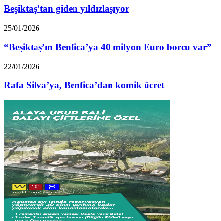
yıldızlaşıyor
Beşiktaş’tan giden yıldızlaşıyor
“Beşiktaş’ın
25/01/2026
Benfica’ya
40
“Beşiktaş’ın Benfica’ya 40 milyon Euro borcu var”
milyon
Euro
Rafa
22/01/2026
borcu
Silva’ya,
var”
Benfica’dan
Rafa Silva’ya, Benfica’dan komik ücret
komik
ücret