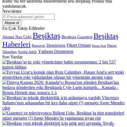
Ruhu”nu her tarafında hissedenlerin sesi Beşiktaş Postası’nda
yankılanacak.
Newsletter
E-
Posta
adresinizi
En Çok Takip Edilenler
giriniz
Beşiktaş
Beşiktaş
Beşiktaş Gazetesi
Ahmet Nur Çebi
Haberleri
Demirören
Fikret Orman
Bonservis
Hürser
Hasan Arat
Yıldırım Demirören
Serdal Adalı
Tekinoktay
Son Yazılar