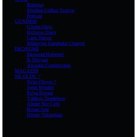
Röportaj
Müslüm Gülhan Yazıyor
Podcast
GÜNDEM
Günün Olayı
Haftanın Olayı
Çarşı Davası
Münevver Karabulut Cinayeti
EKONOMI
Ekonomi Haberleri
İş Dünyası
Aşçıoğlu Construction
MAGAZIN
NE OLDU ?
Neler Oluyor ?
Jorge Mendes
Fulya Davası
Yıldırım Demirören
Ahmet Nur Çebi
Hasan Arat
Hürser Tekinoktay
Facebook
X
Pinterest