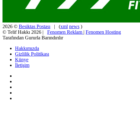
2026 ©
Besiktas Postası
| (
xml
news
)
© Telif Hakkı 2026 |
Fenomen Reklam
|
Fenomen Hosting
Tarafından Gururla Barındırılır
Hakkımızda
Gizlilik Politikası
Künye
İletişim
Facebook
X
Pinterest
YouTube
Instagram
Facebook
X
WhatsApp
Telegram
Viber
Başa
dön
tuşu