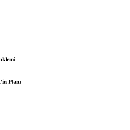
nklemi
’in Planı