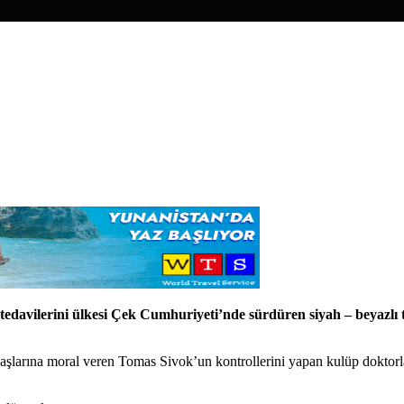
e tedavilerini ülkesi Çek Cumhuriyeti’nde sürdüren siyah – beyazl
daşlarına moral veren Tomas Sivok’un kontrollerini yapan kulüp dokt