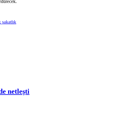
rdürecek.
 sakatlık
e netleşti