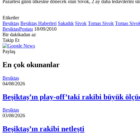
Pazartesi günü ülkesine dönecek olan Sivok, 2 ay daha tedavilerini sü
Etiketler
Beşiktaş
Beşiktaş Haberleri
Sakatlık
Sivok
Tomas Sivok
Tomas Sivok
Bir
BeşiktaşPostası
18/09/2010
e-
Bir dakikadan az
Facebook
X
LinkedIn
Tumblr
Pinterest
Reddit
VKontakte
Odnoklassniki
Pocket
posta
Takip Et
göndermek
Paylaş
Facebook
X
LinkedIn
Tumblr
Pinterest
Reddit
VKontakte
Odnoklassniki
Pocket
E-
Yazdır
Posta
En çok okunanlar
ile
paylaş
Beşiktaş
04/08/2026
Beşiktaş’ın play-off’taki rakibi büyük ölçüd
Beşiktaş
03/08/2026
Beşiktaş’ın rakibi netleşti