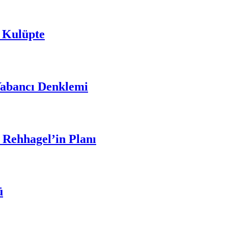
 Kulüpte
Yabancı Denklemi
 Rehhagel’in Planı
ü