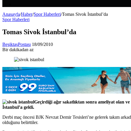
Makale
Kenar
Bölmesi
Anasayfa
/
Haber
/
Spor Haberleri
/
Tomas Sivok İstanbul’da
Spor Haberleri
Tomas Sivok İstanbul’da
Bir
BeşiktaşPostası
18/09/2010
e-
Bir dakikadan az
Facebook
X
LinkedIn
Tumblr
Pinterest
Reddit
VKontakte
Odnoklassniki
Pocket
posta
göndermek
Geçirdiği ağır sakatlıktan sonra ameliyat olan v
İstanbul’a geldi.
Derbi maç öncesi BJK Nevzat Demir Tesisleri’ne gelerek takım arka
olduğunu belirttiler.