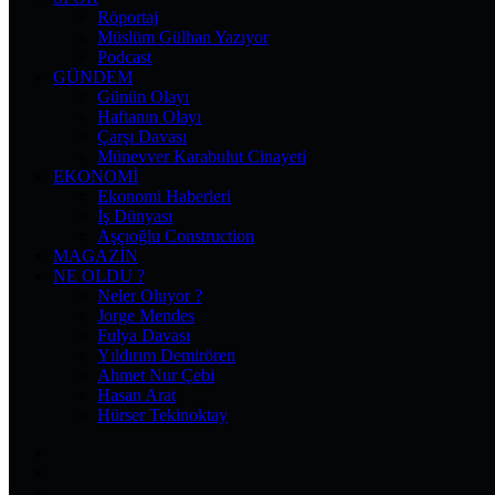
Röportaj
Müslüm Gülhan Yazıyor
Podcast
GÜNDEM
Günün Olayı
Haftanın Olayı
Çarşı Davası
Münevver Karabulut Cinayeti
EKONOMI
Ekonomi Haberleri
İş Dünyası
Aşçıoğlu Construction
MAGAZIN
NE OLDU ?
Neler Oluyor ?
Jorge Mendes
Fulya Davası
Yıldırım Demirören
Ahmet Nur Çebi
Hasan Arat
Hürser Tekinoktay
Facebook
X
Pinterest