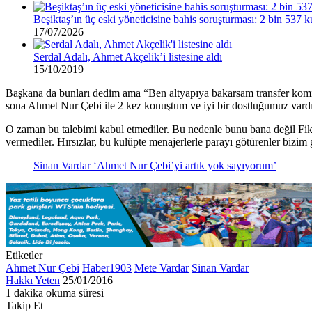
Beşiktaş’ın üç eski yöneticisine bahis soruşturması: 2 bin 537 k
17/07/2026
Serdal Adalı, Ahmet Akçelik’i listesine aldı
15/10/2019
Başkana da bunları dedim ama “Ben altyapıya bakarsam transfer komi
sona Ahmet Nur Çebi ile 2 kez konuştum ve iyi bir dostluğumuz vardı,
O zaman bu talebimi kabul etmediler. Bu nedenle bunu bana değil Fik
vermediler. Hırsızlar, bu kulüpte menajerlerle parayı götürenler bizim g
Sinan Vardar ‘Ahmet Nur Çebi’yi artık yok sayıyorum’
Etiketler
Ahmet Nur Çebi
Haber1903
Mete Vardar
Sinan Vardar
Bir
Hakkı Yeten
25/01/2016
e-
1 dakika okuma süresi
Facebook
X
LinkedIn
Tumblr
Pinterest
Reddit
VKontakte
Odnoklassniki
Pocket
posta
Takip Et