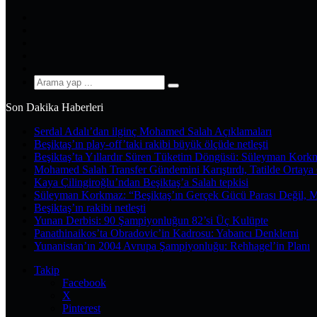
Facebook
X
Pinterest
YouTube
Instagram
Arama
yap
Son Dakika Haberleri
...
Serdal Adalı’dan ilginç Mohamed Salah Açıklamaları
Beşiktaş’ın play-off’taki rakibi büyük ölçüde netleşti
Beşiktaş’ta Yıllardır Süren Tüketim Döngüsü: Süleyman Kork
Mohamed Salah Transfer Gündemini Karıştırdı, Tatilde Ortaya 
Kaya Çilingiroğlu’ndan Beşiktaş’a Salah tepkisi
Süleyman Korkmaz: “Beşiktaş’ın Gerçek Gücü Parası Değil, 
Beşiktaş’ın rakibi netleşti
Yunan Derbisi: 90 Şampiyonluğun 82’si Üç Kulüpte
Panathinaikos’ta Obradovic’in Kadrosu: Yabancı Denklemi
Yunanistan’ın 2004 Avrupa Şampiyonluğu: Rehhagel’in Planı
Takip
Facebook
X
Pinterest