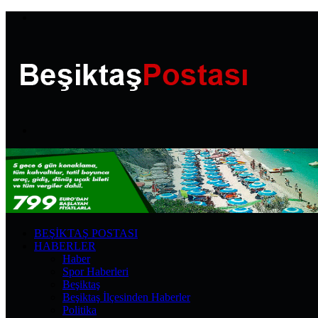
Menü
Arama
yap
...
BEŞIKTAŞ POSTASI
HABERLER
Haber
Spor Haberleri
Beşiktaş
Beşiktaş İlçesinden Haberler
Politika