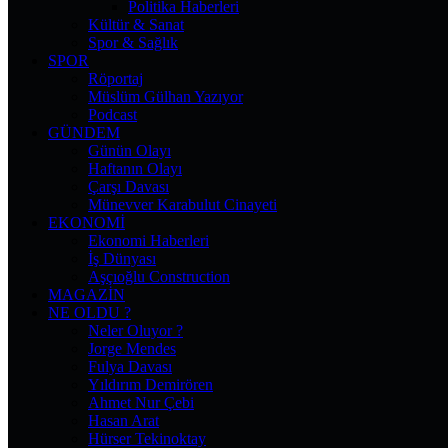
Politika Haberleri
Kültür & Sanat
Spor & Sağlık
SPOR
Röportaj
Müslüm Gülhan Yazıyor
Podcast
GÜNDEM
Günün Olayı
Haftanın Olayı
Çarşı Davası
Münevver Karabulut Cinayeti
EKONOMI
Ekonomi Haberleri
İş Dünyası
Aşçıoğlu Construction
MAGAZIN
NE OLDU ?
Neler Oluyor ?
Jorge Mendes
Fulya Davası
Yıldırım Demirören
Ahmet Nur Çebi
Hasan Arat
Hürser Tekinoktay