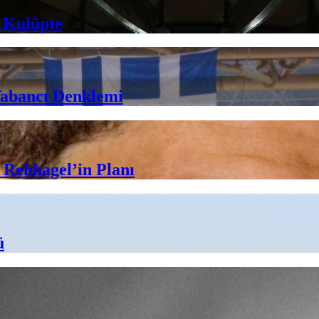
 Kulüpte
Yabancı Denklemi
 Rehhagel’in Planı
ü