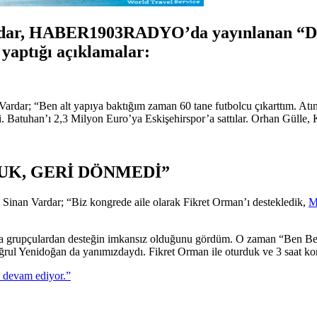
Vardar, HABER1903RADYO’da yayınlanan “D
n yaptığı açıklamalar:
rdar; “Ben alt yapıya baktığım zaman 60 tane futbolcu çıkarttım. Atınç
. Batuhan’ı 2,3 Milyon Euro’ya Eskişehirspor’a sattılar. Orhan Gülle, 
UK, GERİ DÖNMEDİ”
gili Sinan Vardar; “Biz kongrede aile olarak Fikret Orman’ı destekledik,
M
grupçulardan desteğin imkansız olduğunu gördüm. O zaman “Ben Beşikta
rul Yenidoğan da yanımızdaydı. Fikret Orman ile oturduk ve 3 saat ko
a devam ediyor.”