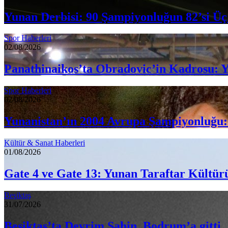
Yunan Derbisi: 90 Şampiyonluğun 82’si Üç
Spor Haberleri
02/08/2026
Panathinaikos’ta Obradovic’in Kadrosu: 
Spor Haberleri
02/08/2026
Yunanistan’ın 2004 Avrupa Şampiyonluğu:
Kültür & Sanat Haberleri
01/08/2026
Gate 4 ve Gate 13: Yunan Taraftar Kültür
Beşiktaş
31/07/2026
Beşiktaş’ta Devrim Şahin, Bodrum’a gitti