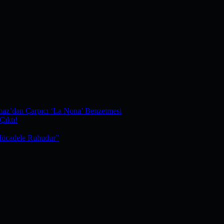
maz’dan Çarpıcı ‘La Nona’ Benzetmesi
Çıktı!
Mücadele Ruhudur”