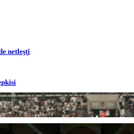
e netleşti
epkisi