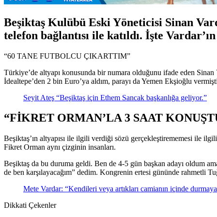
Beşiktaş Kulübü Eski Yöneticisi Sinan 
telefon bağlantısı ile katıldı. İşte Vardar’ı
“60 TANE FUTBOLCU ÇIKARTTIM”
Türkiye’de altyapı konusunda bir numara olduğunu ifade eden Sinan Va
İdealtepe’den 2 bin Euro’ya aldım, parayı da Yemen Ekşioğlu vermişti
Seyit Ateş “Beşiktaş için Ethem Sancak başkanlığa geliyor.”
“FİKRET ORMAN’LA 3 SAAT KONUŞT
Beşiktaş’ın altyapısı ile ilgili verdiği sözü gerçekleştirememesi ile il
Fikret Orman aynı çizginin insanları.
Beşiktaş da bu duruma geldi. Ben de 4-5 gün başkan adayı oldum ama 
de ben karşılayacağım” dedim. Kongrenin ertesi gününde rahmetli Tuğ
Mete Vardar: “Kendileri veya artıkları camianın içinde durmay
Dikkati Çekenler