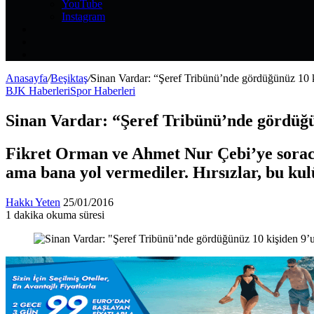
YouTube
Instagram
Kayıt
Ol
Rastgele
Makale
Kenar
Bölmesi
Anasayfa
/
Beşiktaş
/
Sinan Vardar: “Şeref Tribünü’nde gördüğünüz 10 ki
BJK Haberleri
Spor Haberleri
Sinan Vardar: “Şeref Tribünü’nde gördüğün
Fikret Orman ve Ahmet Nur Çebi’ye soracak
ama bana yol vermediler. Hırsızlar, bu kul
Bir
Hakkı Yeten
25/01/2016
e-
1 dakika okuma süresi
Facebook
X
LinkedIn
Tumblr
Pinterest
Reddit
VKontakte
Odnoklassniki
Pocket
posta
göndermek