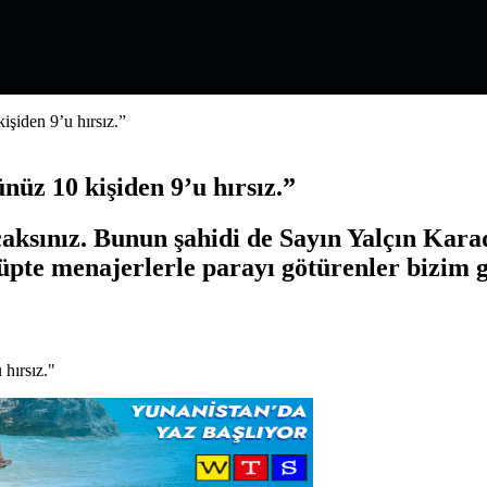
şiden 9’u hırsız.”
üz 10 kişiden 9’u hırsız.”
sınız. Bunun şahidi de Sayın Yalçın Karade
üpte menajerlerle parayı götürenler bizim gi